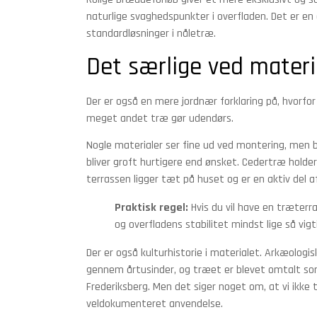
naturlige svaghedspunkter i overfladen. Det er en
standardløsninger i nåletræ.
Det særlige ved materia
Der er også en mere jordnær forklaring på, hvorfo
meget andet træ gør udendørs.
Nogle materialer ser fine ud ved montering, men bliv
bliver groft hurtigere end ønsket. Cedertræ holder
terrassen ligger tæt på huset og er en aktiv del a
Praktisk regel:
Hvis du vil have en træter
og overfladens stabilitet mindst lige så vig
Der er også kulturhistorie i materialet. Arkæologi
gennem årtusinder, og træet er blevet omtalt som 
Frederiksberg. Men det siger noget om, at vi ikke
veldokumenteret anvendelse.