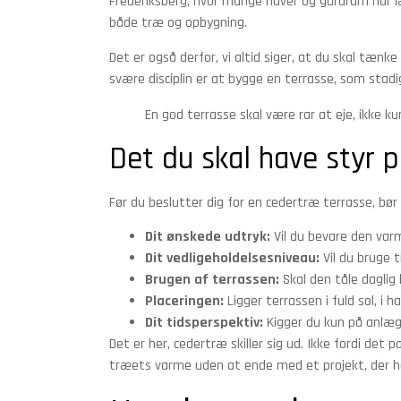
Frederiksberg, hvor mange haver og gårdrum har l
både træ og opbygning.
Det er også derfor, vi altid siger, at du skal tænk
svære disciplin er at bygge en terrasse, som sta
En god terrasse skal være rar at eje, ikke ku
Det du skal have styr 
Før du beslutter dig for en cedertræ terrasse, bør
Dit ønskede udtryk:
Vil du bevare den varm
Dit vedligeholdelsesniveau:
Vil du bruge t
Brugen af terrassen:
Skal den tåle daglig 
Placeringen:
Ligger terrassen i fuld sol, i 
Dit tidsperspektiv:
Kigger du kun på anlægs
Det er her, cedertræ skiller sig ud. Ikke fordi det p
træets varme uden at ende med et projekt, der h