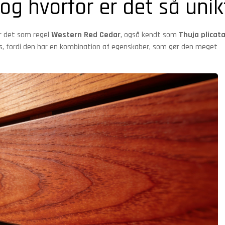
og hvorfor er det så unik
r det som regel
Western Red Cedar
, også kendt som
Thuja plicat
sis, fordi den har en kombination af egenskaber, som gør den meget