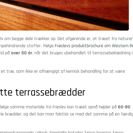
elv om begge dele trækker op. Det afgørende er, at træet fra nature
mpehindrende stoffer. Ifølge
Frøslevs produktbrochure om Western R
tid på
over 50 år
, når det bruges ubehandlet til terrassebeklædning i
får et træ, som ikke er afhængigt af kemisk behandling for at være
lotte terrassebrædder
ifølge samme materiale fra Frøslev kan træet opnå højder på
60-80
tfrie brædder, og det kan man faktisk se med det samme på en færdi
 sammenhængende udtryk. Samtidig betyder færre knaster færre