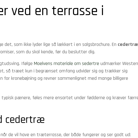
r ved en terrasse i
e det, som ikke lyder lige så lækkert i en salgsbrochure. En
cedertræ
miser, som du skal kende, før du beslutter dig.
gtudsving. Ifølge
Moelvens materiale om sedertre
udmærker Wester
tet, så træet kun i begrænset omfang udvider sig og trækker sig
en for kronebøjning og revner sammenlignet med mange billigere
g typisk pænere, føles mere ensartet under fødderne og kræver færr
ed cedertræ
 når de vil have en træterrasse, der både fungerer og ser godt ud: