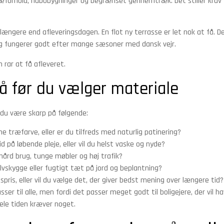
æforhold, nabobygninger og begrænset gennemtræk. Det stiller krav t
e længere end afleveringsdagen. En flot ny terrasse er let nok at få. D
dig fungerer godt efter mange sæsoner med dansk vejr.
n rar at få afleveret.
på før du vælger materiale
 du være skarp på følgende:
e træfarve, eller er du tilfreds med naturlig patinering?
id på løbende pleje, eller vil du helst vaske og nyde?
hård brug, tunge møbler og høj trafik?
halvskygge eller fugtigt tæt på jord og beplantning?
pris, eller vil du vælge det, der giver bedst mening over længere tid?
asser til alle, men fordi det passer meget godt til boligejere, der vil h
ele tiden kræver noget.