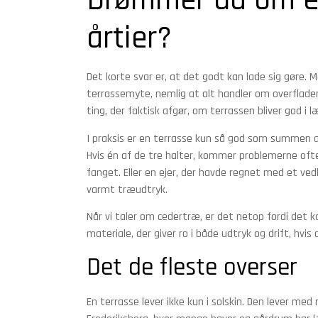
Drømmer du om en
årtier?
Det korte svar er, at det godt kan lade sig gøre
terrassemyte, nemlig at alt handler om overfladen.
ting, der faktisk afgør, om terrassen bliver god i 
I praksis er en terrasse kun så god som summen a
Hvis én af de tre halter, kommer problemerne ofte h
fanget. Eller en ejer, der havde regnet med et ved
varmt træudtryk.
Når vi taler om cedertræ, er det netop fordi det k
materiale, der giver ro i både udtryk og drift, hvis 
Det de fleste overser
En terrasse lever ikke kun i solskin. Den lever med