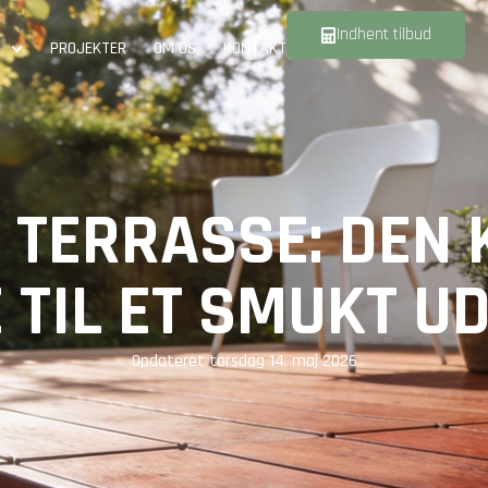
Indhent tilbud
PROJEKTER
OM OS
KONTAKT
 TERRASSE: DEN 
 TIL ET SMUKT 
Opdateret
torsdag 14. maj 2026