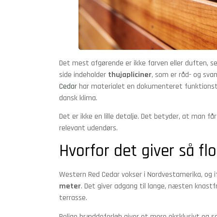
Det mest afgørende er ikke farven eller duften, s
side indeholder
thujapliciner
, som er råd- og sva
Cedar
har materialet en dokumenteret funktions
dansk klima.
Det er ikke en lille detalje. Det betyder, at man 
relevant udendørs.
Hvorfor det giver så f
Western Red Cedar vokser i Nordvestamerika, og 
meter
. Det giver adgang til lange, næsten knas
terrasse.
Rolige bræddeforløb giver et mere eksklusivt og