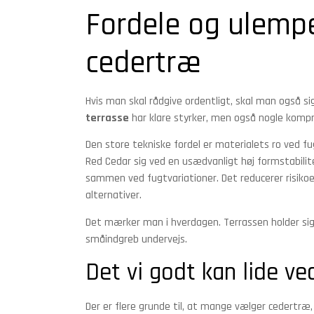
Fordele og ulempe
cedertræ
Hvis man skal rådgive ordentligt, skal man også sig
terrasse
har klare styrker, men også nogle kompro
Den store tekniske fordel er materialets ro ved fu
Red Cedar sig ved en usædvanligt høj formstabili
sammen ved fugtvariationer. Det reducerer risiko
alternativer.
Det mærker man i hverdagen. Terrassen holder si
småindgreb undervejs.
Det vi godt kan lide v
Der er flere grunde til, at mange vælger cedertræ,