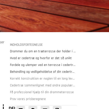
ser
INDHOLDSFORTEGNELSE
Drømmer du om en træterrasse der holder i årtier?
Hvad er cedertræ og hvorfor er det så unikt
Fordele og ulemper ved en terrasse i cedertræ
Behandling og vedligeholdelse af din cedertræ terrasse
Korrekt konstruktion er nøglen til en lang levetid
Cedertræ sammenlignet med andre populære materialer
Få professionel hjælp til din drømmeterrasse
Prøv vores prisberegnere
DEL