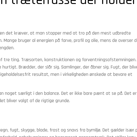
 træterrasse der holder 
. Men det kræver, at man stopper med at tro på den mest udbredte
 Mange bruger al energien på farve, profil og olie, mens de overser 
længden.
f tre ting. Træsorten, konstruktionen og forventningsafstemningen.
urtigt. Brædder, der slår sig. Samlinger, der åbner sig. Fugt, der bliv
ligeholdelsesfrit resultat, men i virkeligheden ønskede at bevare et
an noget særligt i den balance. Det er ikke bare pænt at se på. Det er
det bliver valgt af de rigtige grunde.
 regn, fugt, skygge, blade, frost og snavs fra bymiljø. Det gælder især 