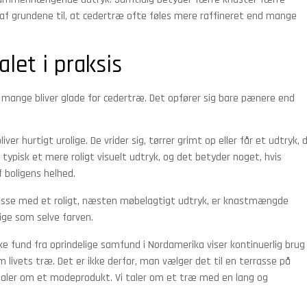
 af grundene til, at cedertræ ofte føles mere raffineret end mange
let i praksis
r mange bliver glade for cedertræ. Det opfører sig bare pænere end
er hurtigt urolige. De vrider sig, tørrer grimt op eller får et udtryk, 
 typisk et mere roligt visuelt udtryk, og det betyder noget, hvis
f boligens helhed.
rasse med et roligt, næsten møbelagtigt udtryk, er knastmængde
tige som selve farven.
ske fund fra oprindelige samfund i Nordamerika viser kontinuerlig brug
livets træ. Det er ikke derfor, man vælger det til en terrasse på
 taler om et modeprodukt. Vi taler om et træ med en lang og