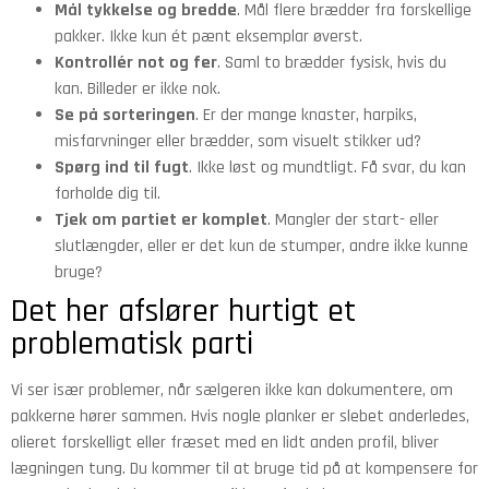
Mål tykkelse og bredde
. Mål flere brædder fra forskellige
pakker. Ikke kun ét pænt eksemplar øverst.
Kontrollér not og fer
. Saml to brædder fysisk, hvis du
kan. Billeder er ikke nok.
Se på sorteringen
. Er der mange knaster, harpiks,
misfarvninger eller brædder, som visuelt stikker ud?
Spørg ind til fugt
. Ikke løst og mundtligt. Få svar, du kan
forholde dig til.
Tjek om partiet er komplet
. Mangler der start- eller
slutlængder, eller er det kun de stumper, andre ikke kunne
bruge?
Det her afslører hurtigt et
problematisk parti
Vi ser især problemer, når sælgeren ikke kan dokumentere, om
pakkerne hører sammen. Hvis nogle planker er slebet anderledes,
olieret forskelligt eller fræset med en lidt anden profil, bliver
lægningen tung. Du kommer til at bruge tid på at kompensere for