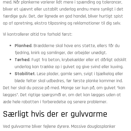
med. Når plankerne varierer lidt mere i spænding og tolerancer,
bliver et ujævnt eller ustabilt underlag endnu mere synligt i det
færdige gulv. Det, der lignede en god handel, bliver hurtigt spist
op af opretning, ekstra tilpasning og reklamationer til dig selv.
Vi kontrollerer altid tre forhold først:
Planhed
. Brædderne skal have ens støtte, ellers får du
fjedring, knirk og samlinger, der arbejder unødigt.
Tørhed
. Fugt fra beton, krybekælder eller et dårligt adskilt
underlag kan trække op i gulvet og give svind eller kuving.
Stabilitet
. Løse plader, gamle søm, svigt i bjælkelag eller
bløde felter skal udbedres, før første planke kommer ind.
Det her skal du passe på med. Mange ser kun på, om gulvet “kan
lægges”. Det rigtige spørgsmål er, om det kan lægges uden at
æde hele rabatten i forberedelse og senere problemer.
Særligt hvis der er gulvvarme
Ved gulvvarme bliver fejlene dyrere. Massive douglasplanker