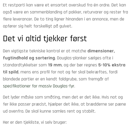
Et restparti kan være et ensartet overskud fra én ordre. Det kan
også være en sammenblanding af pakker, returvarer og rester fra
flere leverancer. De to ting ligner hinanden i en annonce, men de
opfører sig helt forskelligt på gulvet.
Det vi altid tjekker først
Den vigtigste tekniske kontrol er at matche
dimensioner,
fugtindhold og sortering
. Douglas-planker sælges ofte i
standardtykkelser som
19 mm
, og der bør regnes
5-10% ekstra
til spild
, mens ens profil for not og fer skal bekræftes, fordi
blandede partier er en kendt faldgrube, som fremgår af
specifikationer for massiv Douglas-fyr
.
Det lyder måske som småting, men det er det ikke. Hvis not og
fer ikke passer præcist, hjælper det ikke, at brædderne ser pæne
ud ovenfra. De skal kunne samles rent og stabilt.
Her er den tjekliste, vi selv bruger: