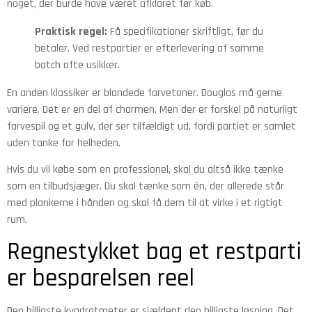
noget, der burde have været afklaret før køb.
Praktisk regel:
Få specifikationer skriftligt, før du
betaler. Ved restpartier er efterlevering af samme
batch ofte usikker.
En anden klassiker er blandede farvetoner. Douglas må gerne
variere. Det er en del af charmen. Men der er forskel på naturligt
farvespil og et gulv, der ser tilfældigt ud, fordi partiet er samlet
uden tanke for helheden.
Hvis du vil købe som en professionel, skal du altså ikke tænke
som en tilbudsjæger. Du skal tænke som én, der allerede står
med plankerne i hånden og skal få dem til at virke i et rigtigt
rum.
Regnestykket bag et restparti
er besparelsen reel
Den billigste kvadratmeter er sjældent den billigste løsning. Det