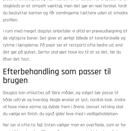
slagklods er et simpelt værktøj, men det gør en reel forskel, fordi
du beskytter kanten og får samlingerne tættere uden at smadre
profilen.
I rum med meget dagslys anbefaler vi altid en prøveudlægning af
de vigtigste baner. Det giver et ærligt billede af toneforskelle og
rytme i længderne. På papir ser et restparti ofte bedre ud, end
det gør på gulvet. Derfor skal øjet have lov til at se det, før du
låser det fast.
Efterbehandling som passer til
brugen
Douglas kan afsluttes på flere måder, og valget bør passe til
både udtryk og hverdag. Nogle ønsker et lyst, nordisk look. Andre
vil have mere varme og dybde frem i årene. Uanset retning skal
du vælge en finish, du også gider leve med i vedligeholdelsen.
Her ser vi ofte to fejl. Enten vælger man en overflade, som er for