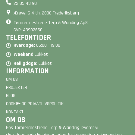
22 85 43 90
Ærøvej 6 4 th, 2000 Frederiksberg
Tømrermestrene Terp & Wanding ApS
CVR: 43902660
TELEFONTIDER
Hverdage:
06:00 - 19:00
Weekend
Lukket
Helligdage:
Lukket
INFORMATION
OM OS
PROJEKTER
BLOG
COOKIE- OG PRIVATLIVSPOLITIK
KONTAKT
OM OS
Hos Tømrermestrene Terp & Wanding leverer vi
skræddersyede løsninger inden for renovering, nybyggeri og