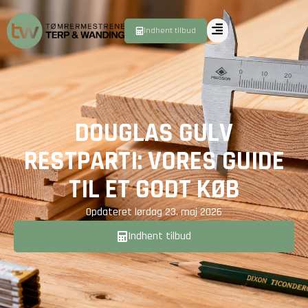
Indhent tilbud
DOUGLAS GULV
RESTPARTI: VORES GUIDE
TIL ET GODT KØB
Opdateret
lørdag 23. maj 2026
Indhent tilbud