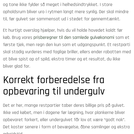
og tone ikke fylder så meget i helhedsindtrykket. I store
opholdsrum bliver uro i rytmen langt mere synlig. Der skal mindre
til, før gulvet ser sammensat ud i stedet for gennemtænkt.
Et hurtigt overslag hjælper, hvis du vil holde hovedet koldt før
køb. Brug vores
prisberegner til den samlede gulvøkonomi
som et
første tjek, men regn den kun som et udgangspunkt. Et restparti
skal stadig vurderes med faglige briller, ellers ender rabatten med
at blive spist op af spild, ekstra timer og et resultat, du ikke
bliver glad for.
Korrekt forberedelse fra
opbevaring til undergulv
Det er her, mange restpartier taber deres billige pris på gulvet.
Ikke ved købet, men i dagene før lægning, hvor plankerne bliver
opbevaret forkert, eller undergulvet får lov at være “godt nok”.
Det koster senere i form af bevægelse, åbne samlinger og ekstra