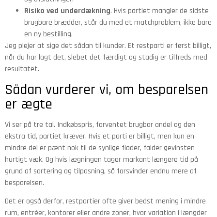
Risiko ved underdækning
. Hvis partiet mangler de sidste
brugbare brædder, står du med et matchproblem, ikke bare
en ny bestilling.
Jeg plejer at sige det sådan til kunder. Et restparti er først billigt,
når du har lagt det, slebet det færdigt og stadig er tilfreds med
resultatet.
Sådan vurderer vi, om besparelsen
er ægte
Vi ser på tre tal. Indkøbspris, forventet brugbar andel og den
ekstra tid, partiet kræver. Hvis et parti er billigt, men kun en
mindre del er pænt nok til de synlige flader, falder gevinsten
hurtigt væk. Og hvis lægningen tager markant længere tid på
grund af sortering og tilpasning, så forsvinder endnu mere af
besparelsen.
Det er også derfor, restpartier ofte giver bedst mening i mindre
rum, entréer, kontorer eller andre zoner, hvor variation i længder