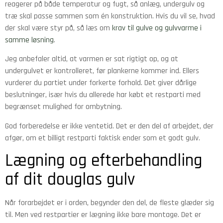
reagerer på både temperatur og fugt, så anlæg, undergulv og
træ skal passe sammen som én konstruktion. Hvis du vil se, hvad
der skal være styr på, så læs om
krav til gulve og gulvvarme i
samme løsning
.
Jeg anbefaler altid, at varmen er sat rigtigt op, og at
undergulvet er kontrolleret, før plankerne kommer ind. Ellers
vurderer du partiet under forkerte forhold. Det giver dårlige
beslutninger, især hvis du allerede har købt et restparti med
begrænset mulighed for ombytning.
God forberedelse er ikke ventetid. Det er den del af arbejdet, der
afgør, om et billigt restparti faktisk ender som et godt gulv.
Lægning og efterbehandling
af dit douglas gulv
Når forarbejdet er i orden, begynder den del, de fleste glæder sig
til. Men ved restpartier er lægning ikke bare montage. Det er