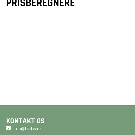
PRISBEREGNERE
GULVE &
GULVVARME
TRÆTERRASSER
Et godt gulv er mere end
Drømmer du om en smuk
bare en overflade - det
terrasse? Vi designer og
er fundamentet for dit
bygger unikke løsninger,
hjem. Beregn din pris på
der forlænger dit hjem
2 minutter her på siden.
og matcher dine ønsker.
BEREGN PRIS
BEREGN PRIS
KONTAKT OS
info@tmtw.dk