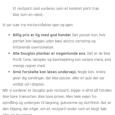
Et restparti skal vurderes som et konkret parti træ,
ikke som en rabat.
Vi ser især tre misforståelser igen og igen:
Billig pris er lig med god handel
. Det passer kun, hvis
partiet kan lægges uden bøvl, ekstra sortering og
irriterende overraskelser.
Alle Douglas planker er nogenlunde ens
. Det er de ikke.
Profil, tone, længder og bearbejdning kan variere mere, end
mange regner med.
Små forskelle kan løses undervejs
. Nogle kan. Andre
giver dig samlinger, der ikke passer, eller et gulv der ser
uroligt ud i dagslys.
Når vi vurderer et Douglas gulv restparti, kigger vi altid på totalen.
Ikke bare træsorten. Ikke bare prisen. Men hele vejen fra
opmåling og undergulv til lægning, gulvvarme og slutfinish. Det er
den tilgang, der afgør, om et restparti ender som et klogt køb