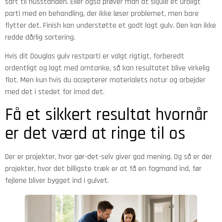
sart til husstanden. Eller også prøver man at skjule et uroligt
parti med en behandling, der ikke løser problemet, men bare
flytter det. Finish kan understøtte et godt lagt gulv. Den kan ikke
redde dårlig sortering.
Hvis dit Douglas gulv restparti er valgt rigtigt, forberedt
ordentligt og lagt med omtanke, så kan resultatet blive virkelig
flot. Men kun hvis du accepterer materialets natur og arbejder
med det i stedet for imod det.
Få et sikkert resultat hvornår
er det værd at ringe til os
Der er projekter, hvor gør-det-selv giver god mening. Og så er der
projekter, hvor det billigste træk er at få en fagmand ind, før
fejlene bliver bygget ind i gulvet.