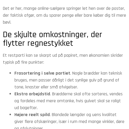
Det er her, mange online-sælgere springer let hen over de poster,
der faktisk afgør, om du sparer penge eller bare køber dig til mere
bøvl.
De skjulte omkostninger, der
flytter regnestykket
Et restparti kan se skarpt ud på papiret, men økonomien skrider
typisk på fire punkter:
Frasortering i selve partiet
. Nogle brædder kan teknisk
bruges, men passer dårligt i det synlige gulv på grund af
tone, knaster eller små afvigelser.
Ekstra arbejdstid
. Brædderne skal ofte sorteres, vendes
og fordeles med mere omtanke, hvis gulvet skal se roligt
ud bagefter.
Højere reelt spild
. Blandede længder og uens kvalitet
giver flere afskæringer, især i rum med mange vinkler, døre
og afslutninger.