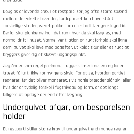
arbejdstid.
Douglas er levende træ. I et restparti ser jeg ofte større spænd
mellem de enkelte brædder, fordi partiet kan have stået
forskellige steder, været pakket om eller haft længere lagertid.
Derfor skal plankerne ind i det rum, hvor de skal lægges, med
normal drift i huset. Varme, ventilation og fugtforhold skal ligne
dem, gulvet skal leve med bagefter. Et koldt skur eller et fugtigt
bryggers giver dig et skævt udgangspunkt.
Jeg åbner som regel pakkerne, lægger strøer imellem og lader
træet få luft. Ikke for hyggens skyld. For at se, hvordan partiet
reagerer, før det bliver monteret. Hvis nogle brædder slår sig, eller
hvis der er tydelig forskel i fugtniveau og form, er det langt
billigere at opdage dér end efter lægning.
Undergulvet afgør, om besparelsen
holder
Et restparti stiller større krav til undergulvet end mange regner