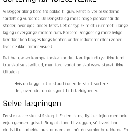
Vi lægger aldrig bare fra pakke til gulv. Først bliver brædderne
fordelt og vurderet. De længste og mest rolige planker får de
steder, hvor øjet lander først. Det er typisk midt i rummet, i lange
kig og i overgange mellem rum. Kortere længder og mere livlige
brædder kan bruges langs kanter, under radiatorer eller i zoner,
hvor de ikke larmer visuelt.
Det her gør en kæmpe forskel for det færdige indtryk. Ikke fordi
træ skal se sterilt ud, men fordi variation skal være styret. Ikke
tilfældig.
Hvis du lægger et restparti uden først at sortere
det, overlader du designet til tilfældigheder.
Selve lægningen
Første række skal stå skarpt. Er den skæv, flytter fejlen med hele
vejen gennem gulvet. Brug afstand til væggen, så træet har
plads til at arbejde, og vær nænsom, når du samler brædderne. En