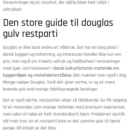
forventninger og et resultat, der aldrig bliver helt roligt i
udtrykket.
Den store guide til douglas
gulv restparti
Douglas er ikke bare endnu et nåletræ. Det har en lang plads i
dansk byggeri og indretning, og interessen handler ikke kun om
pris, men også om træets udtryk og holdbarhed i renoveringer
med sjæl, som beskrevet i
dansk kulturhistorisk materiale om
byggemiljøer og materialeforståelse
. Det mærker man også i dag.
Mange vælger Douglas, fordi det giver varme, ro og et mere
levende gulv end mange fabriksprægede løsninger.
Det er også derfor, restpartier virker så tillokkende. Du får adgang
til et materiale, som mange forbinder med premium-segmentet,
men uden at købe et helt standardparti hjem. Problemet opstår,
når man tror, at et restparti bare er det samme gulv til færre
penge. Så enkelt er det ikke.