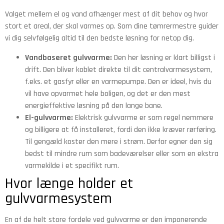
Valget mellem el og vand afhænger mest af dit behov og hvor
stort et areal, der skal varmes op. Som dine tømrermestre guider
vi dig selvfølgelig altid til den bedste løsning for netop dig.
Vandbaseret gulvvarme:
Den her løsning er klart billigst i
drift. Den bliver koblet direkte til dit centralvarmesystem,
f.eks. et gasfyr eller en varmepumpe. Den er ideel, hvis du
vil have opvarmet hele boligen, og det er den mest
energieffektive løsning på den lange bane.
El-gulvvarme:
Elektrisk gulvvarme er som regel nemmere
og billigere at få installeret, fordi den ikke kræver rørføring.
Til gengæld koster den mere i strøm. Derfor egner den sig
bedst til mindre rum som badeværelser eller som en ekstra
varmekilde i et specifikt rum.
Hvor længe holder et
gulvvarmesystem
En af de helt store fordele ved gulvvarme er den imponerende