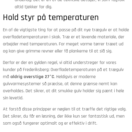
altid tjekker for dig.
Hold styr på temperaturen
En af de vigtigste ting for at passe på dit nye trægulv er at holde
overfladetemperaturen i skak. Træ er et levende materiale, der
arbejder med temperaturen. For meget varme tørrer træet ud
og kan give grimme revner eller få plankerne til at slå sig.
Derfor er der en gylden regel, vi altid understreger for vores
kunder på Frederiksberg: Overfladetemperaturen på et trægulv
må
aldrig overstige 27°C
. Heldigvis er moderne
gulvvarmesystemer så præcise, at denne grænse nemt kan
overholdes. Det sikrer, at dit smukke gulv holder sig pænt i hele
sin levetid.
At forstå disse principper er nøglen til at træffe det rigtige valg.
Det sikrer, du får en løsning, der ikke kun ser fantastisk ud, men
som også fungerer optimalt og er effektiv i drift.