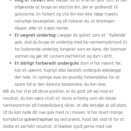
Valg af forkert lim:
Vælger du at lime dit gulv fast, er det
afgørende at bruge en elastisk lim, der er godkendt til
gulvvarme. En forkert og stiv lim kan ikke følge træets
naturlige bevægelser, og så risikerer du, at limningen
slipper, eller at træet revner.
Et uegnet underlag:
Lægger du gulvet som et "flydende"
gulv, skal du bruge et underlag med lav varmemodstand. Et
for isolerende underlag fungerer som en dyne, der bremser
varmen og gør dit system ineffektivt og dyrt i drift.
Et dårligt forberedt undergulv:
Som vi har nævnt før,
kan et ujævnt, fugtigt eller beskidt undergulv ødelægge
det hele. At springe over en grundig forberedelse for at
spare tid er den dyreste besparelse, du kan lave.
Når du har styr på disse punkter, er du godt på vej mod et
resultat, du kan være stolt af. Vores erfaring som din lokale
tømrerpartner på Frederiksberg sikrer, at alle detaljer er på plads,
så du kan nyde dit nye gulv med ro i maven. Vi har lavet mange
komplette
gulventrepriser
og ved præcis, hvad der skal til for at
skabe et perfekt resultat. Vi hjælper også gerne med nye