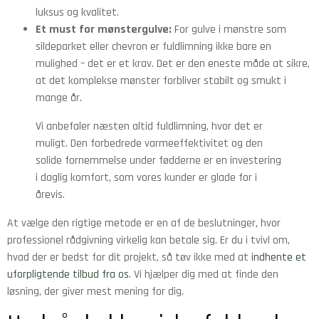
luksus og kvalitet.
Et must for mønstergulve:
For gulve i mønstre som
sildeparket eller chevron er fuldlimning ikke bare en
mulighed – det er et krav. Det er den eneste måde at sikre,
at det komplekse mønster forbliver stabilt og smukt i
mange år.
Vi anbefaler næsten altid fuldlimning, hvor det er
muligt. Den forbedrede varmeeffektivitet og den
solide fornemmelse under fødderne er en investering
i daglig komfort, som vores kunder er glade for i
årevis.
At vælge den rigtige metode er en af de beslutninger, hvor
professionel rådgivning virkelig kan betale sig. Er du i tvivl om,
hvad der er bedst for dit projekt, så tøv ikke med at
indhente et
uforpligtende tilbud fra os
. Vi hjælper dig med at finde den
løsning, der giver mest mening for dig.