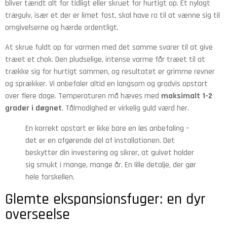
bliver tændt alt for tidligt eller skruet for hurtigt op. Et nylagt
trægulv, især et der er limet fast, skal have ro til at vænne sig til
omgivelserne og hærde ordentligt.
At skrue fuldt op for varmen med det samme svarer til at give
træet et chok. Den pludselige, intense varme får træet til at
trække sig for hurtigt sammen, og resultatet er grimme revner
og sprækker. Vi anbefaler altid en langsom og gradvis opstart
over flere dage. Temperaturen må hæves med
maksimalt 1-2
grader i døgnet
. Tålmodighed er virkelig guld værd her.
En korrekt opstart er ikke bare en løs anbefaling –
det er en afgørende del af installationen. Det
beskytter din investering og sikrer, at gulvet holder
sig smukt i mange, mange år. En lille detalje, der gør
hele forskellen.
Glemte ekspansionsfuger: en dyr
overseelse