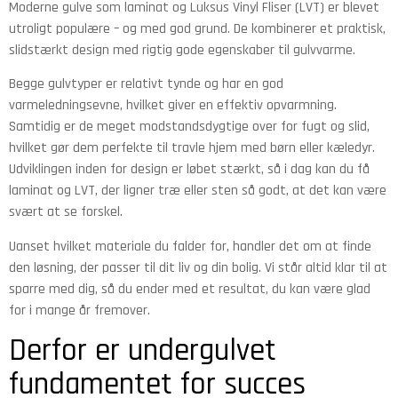
Moderne gulve som laminat og Luksus Vinyl Fliser (LVT) er blevet
utroligt populære – og med god grund. De kombinerer et praktisk,
slidstærkt design med rigtig gode egenskaber til gulvvarme.
Begge gulvtyper er relativt tynde og har en god
varmeledningsevne, hvilket giver en effektiv opvarmning.
Samtidig er de meget modstandsdygtige over for fugt og slid,
hvilket gør dem perfekte til travle hjem med børn eller kæledyr.
Udviklingen inden for design er løbet stærkt, så i dag kan du få
laminat og LVT, der ligner træ eller sten så godt, at det kan være
svært at se forskel.
Uanset hvilket materiale du falder for, handler det om at finde
den løsning, der passer til dit liv og din bolig. Vi står altid klar til at
sparre med dig, så du ender med et resultat, du kan være glad
for i mange år fremover.
Derfor er undergulvet
fundamentet for succes