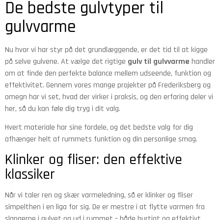
De bedste gulvtyper til
gulvvarme
Nu hvor vi har styr på det grundlæggende, er det tid til at kigge
på selve gulvene. At vælge det rigtige
gulv til gulvvarme
handler
om at finde den perfekte balance mellem udseende, funktion og
effektivitet. Gennem vores mange projekter på Frederiksberg og
omegn har vi set, hvad der virker i praksis, og den erfaring deler vi
her, så du kan føle dig tryg i dit valg.
Hvert materiale har sine fordele, og det bedste valg for dig
afhænger helt af rummets funktion og din personlige smag.
Klinker og fliser: den effektive
klassiker
Når vi taler ren og skær varmeledning, så er klinker og fliser
simpelthen i en liga for sig. De er mestre i at flytte varmen fra
slangerne i gulvet og ud i rummet – både hurtigt og effektivt.