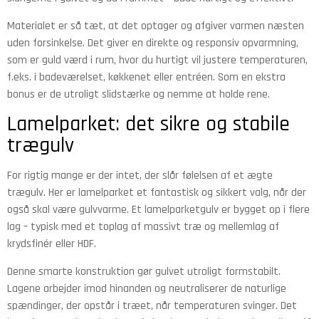
Materialet er så tæt, at det optager og afgiver varmen næsten
uden forsinkelse. Det giver en direkte og responsiv opvarmning,
som er guld værd i rum, hvor du hurtigt vil justere temperaturen,
f.eks. i badeværelset, køkkenet eller entréen. Som en ekstra
bonus er de utroligt slidstærke og nemme at holde rene.
Lamelparket: det sikre og stabile
trægulv
For rigtig mange er der intet, der slår følelsen af et ægte
trægulv. Her er lamelparket et fantastisk og sikkert valg, når der
også skal være gulvvarme. Et lamelparketgulv er bygget op i flere
lag – typisk med et toplag af massivt træ og mellemlag af
krydsfinér eller HDF.
Denne smarte konstruktion gør gulvet utroligt formstabilt.
Lagene arbejder imod hinanden og neutraliserer de naturlige
spændinger, der opstår i træet, når temperaturen svinger. Det