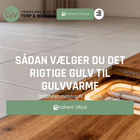
Indhent tilbud
SÅDAN VÆLGER DU DET
RIGTIGE GULV TIL
GULVVARME
Opdateret
mandag 19. jan 2026
Indhent tilbud