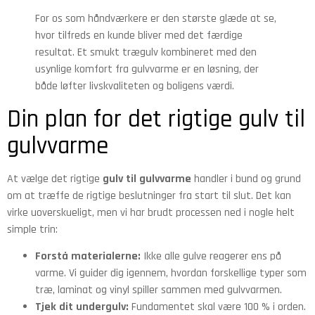
For os som håndværkere er den største glæde at se,
hvor tilfreds en kunde bliver med det færdige
resultat. Et smukt trægulv kombineret med den
usynlige komfort fra gulvvarme er en løsning, der
både løfter livskvaliteten og boligens værdi.
Din plan for det rigtige gulv til
gulvvarme
At vælge det rigtige
gulv til gulvvarme
handler i bund og grund
om at træffe de rigtige beslutninger fra start til slut. Det kan
virke uoverskueligt, men vi har brudt processen ned i nogle helt
simple trin:
Forstå materialerne:
Ikke alle gulve reagerer ens på
varme. Vi guider dig igennem, hvordan forskellige typer som
træ, laminat og vinyl spiller sammen med gulvvarmen.
Tjek dit undergulv:
Fundamentet skal være 100 % i orden.