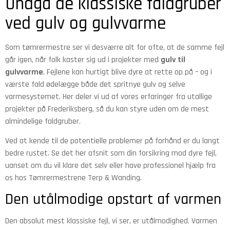
Undgå de klassiske faldgruber
ved gulv og gulvvarme
Som tømrermestre ser vi desværre alt for ofte, at de samme fejl
går igen, når folk kaster sig ud i projekter med
gulv til
gulvvarme
. Fejlene kan hurtigt blive dyre at rette op på – og i
værste fald ødelægge både det spritnye gulv og selve
varmesystemet. Her deler vi ud af vores erfaringer fra utallige
projekter på Frederiksberg, så du kan styre uden om de mest
almindelige faldgruber.
Ved at kende til de potentielle problemer på forhånd er du langt
bedre rustet. Se det her afsnit som din forsikring mod dyre fejl,
uanset om du vil klare det selv eller have professionel hjælp fra
os hos Tømrermestrene Terp & Wanding.
Den utålmodige opstart af varmen
Den absolut mest klassiske fejl, vi ser, er utålmodighed. Varmen