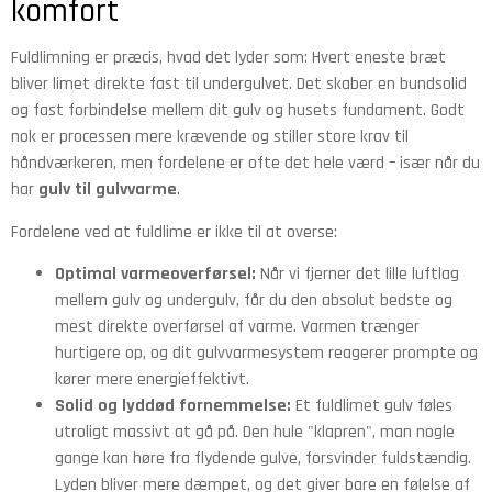
komfort
Fuldlimning er præcis, hvad det lyder som: Hvert eneste bræt
bliver limet direkte fast til undergulvet. Det skaber en bundsolid
og fast forbindelse mellem dit gulv og husets fundament. Godt
nok er processen mere krævende og stiller store krav til
håndværkeren, men fordelene er ofte det hele værd – især når du
har
gulv til gulvvarme
.
Fordelene ved at fuldlime er ikke til at overse:
Optimal varmeoverførsel:
Når vi fjerner det lille luftlag
mellem gulv og undergulv, får du den absolut bedste og
mest direkte overførsel af varme. Varmen trænger
hurtigere op, og dit gulvvarmesystem reagerer prompte og
kører mere energieffektivt.
Solid og lyddød fornemmelse:
Et fuldlimet gulv føles
utroligt massivt at gå på. Den hule "klapren", man nogle
gange kan høre fra flydende gulve, forsvinder fuldstændig.
Lyden bliver mere dæmpet, og det giver bare en følelse af