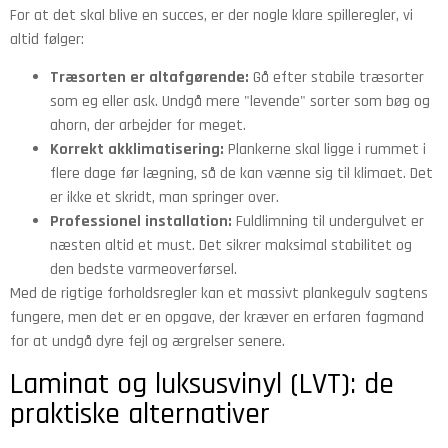
For at det skal blive en succes, er der nogle klare spilleregler, vi
altid følger:
Træsorten er altafgørende:
Gå efter stabile træsorter
som eg eller ask. Undgå mere "levende" sorter som bøg og
ahorn, der arbejder for meget.
Korrekt akklimatisering:
Plankerne skal ligge i rummet i
flere dage før lægning, så de kan vænne sig til klimaet. Det
er ikke et skridt, man springer over.
Professionel installation:
Fuldlimning til undergulvet er
næsten altid et must. Det sikrer maksimal stabilitet og
den bedste varmeoverførsel.
Med de rigtige forholdsregler kan et massivt plankegulv sagtens
fungere, men det er en opgave, der kræver en erfaren fagmand
for at undgå dyre fejl og ærgrelser senere.
Laminat og luksusvinyl (LVT): de
praktiske alternativer