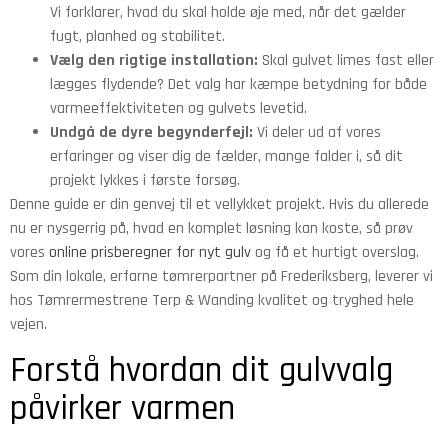
Vi forklarer, hvad du skal holde øje med, når det gælder
fugt, planhed og stabilitet.
Vælg den rigtige installation:
Skal gulvet limes fast eller
lægges flydende? Det valg har kæmpe betydning for både
varmeeffektiviteten og gulvets levetid.
Undgå de dyre begynderfejl:
Vi deler ud af vores
erfaringer og viser dig de fælder, mange falder i, så dit
projekt lykkes i første forsøg.
Denne guide er din genvej til et vellykket projekt. Hvis du allerede
nu er nysgerrig på, hvad en komplet løsning kan koste, så prøv
vores
online prisberegner for nyt gulv
og få et hurtigt overslag.
Som din lokale, erfarne tømrerpartner på Frederiksberg, leverer vi
hos Tømrermestrene Terp & Wanding kvalitet og tryghed hele
vejen.
Forstå hvordan dit gulvvalg
påvirker varmen