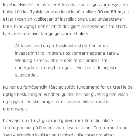
levetid. Hvis det er installeret korrekt, kan et gulvvarmesystem
holde i årtier. Typisk ser vi en levetid på mellem
30 og 50 år
, alt
efter typen og kvaliteten af installationen. Det understreger
bare, hvor vigtigt det er at få det gjort professionelt fra start.
Læs mere om
hvor længe gulvvarme holder
.
At investere i en professionel installation er en
investering i ro i maven. Hos Tømrermestrene Terp &
Wanding sikrer vi, at alle dele af dit projekt, fra
undergulv til færdigt trægulv, lever op til de højeste
standarder.
Nu har du forhåbentlig fået et solidt fundament for at træffe de
rigtige beslutninger. Vi håber, guiden her har givet dig den viden
og tryghed, du skal bruge for at komme videre med dit
drømmegulv.
Overvejer du et nyt gulv med gulvvarme? Som din lokale
tømrerpartner på Frederiksberg leverer vi hos Tømrermestrene
Terp & Wanding kvalitet og tryghed i alle vores projekter.