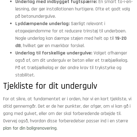
Underlag med indbygget fugtspærre:
En smart to-i-en-
løsning, der gør installationen hurtigere. Ofte et godt valg
på betonundergulve.
Lyddæmpende underlag:
Særligt relevant i
etageejendomme for at reducere trinstøj til underboen.
Nogle underlag kan dæmpe støjen med helt op til
19-20
dB
, hvilket gør en mærkbar forskel.
Underlag til forskellige undergulve:
Valget afhænger
også af, om dit undergulv er beton eller et træbjælkelag.
På et træbjælkelag er der andre krav til trykstyrke og
stabilitet.
Tjekliste for dit undergulv
For at sikre, at fundamentet er i orden, har vi en kort tjekliste, vi
altid gennemgår. Det er de her punkter, der afgør, om vi kan gå i
gang med gulvet, eller om der skal forberedende arbejde til.
Overvej også, hvordan disse forberedelser passer ind i en større
plan for din boligrenovering
.