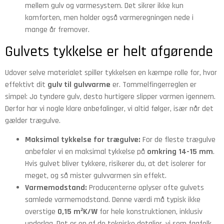
mellem gulv og varmesystem. Det sikrer ikke kun
komforten, men holder også varmeregningen nede i
mange år fremover.
Gulvets tykkelse er helt afgørende
Udover selve materialet spiller tykkelsen en kæmpe rolle for, hvor
effektivt dit
gulv til gulvvarme
er. Tommelfingerreglen er
simpel: Jo tyndere gulv, desto hurtigere slipper varmen igennem.
Derfor har vi nogle klare anbefalinger, vi altid følger, især når det
gælder trægulve.
Maksimal tykkelse for trægulve:
For de fleste trægulve
anbefaler vi en maksimal tykkelse på
omkring 14-15 mm
.
Hvis gulvet bliver tykkere, risikerer du, at det isolerer for
meget, og så mister gulvvarmen sin effekt.
Varmemodstand:
Producenterne oplyser ofte gulvets
samlede varmemodstand. Denne værdi må typisk ikke
overstige
0,15 m²K/W
for hele konstruktionen, inklusiv
underlag. Det er en af de tekniske detaljer, vi som fagfolk