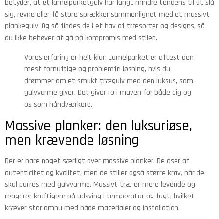
betyder, at et lamelparketgulv har langt mindre tendens til at slå
sig, revne eller få store sprækker sammenlignet med et massivt
plankegulv. Og så findes de i et hav af træsorter og designs, så
du ikke behøver at gå på kompromis med stilen.
Vores erfaring er helt klar: Lamelparket er oftest den
mest fornuftige og problemfri løsning, hvis du
drømmer om et smukt trægulv med den luksus, som
gulvvarme giver. Det giver ro i maven for både dig og
os som håndværkere.
Massive planker: den luksuriøse,
men krævende løsning
Der er bare noget særligt over massive planker. De oser af
autenticitet og kvalitet, men de stiller også større krav, når de
skal parres med gulvvarme. Massivt træ er mere levende og
reagerer kraftigere på udsving i temperatur og fugt, hvilket
kræver stor omhu med både materialer og installation.