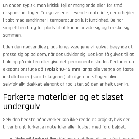
En anden typisk, men kritisk fejl er manglende eller for små
ekspansionsfuger. Trægulve er et levende materiale, der arbejder
i takt med ændringer i temperatur og luftfugtighed. De har
simpelthen brug for plads til at kunne udvide sig og trække sig
sammen.
Uden den nødvendige plads langs væggene vil gulvet begynde at
presse sig op ad dem, når det udvider sig. Det kan få gulvet til at
bule op på midten eller give det permanente skader. Derfor er en
ekspansionsfuge på
typisk 10-15 mm
langs alle vægge og faste
installationer (som fx kogeøer) altafgørende. Fugen bliver
selvfølgelig dækket elegant af fodlister, så den er helt usynlig.
Forkerte materialer og et sløset
undergulv
Selv den bedste håndværker kan ikke redde et projekt, hvis der
bliver brugt forkerte materialer eller fusket med forarbejdet.