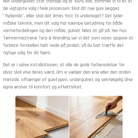
Når undergulvet står snorlige og er 100% klar, kommer vi til et af
de vigtigste valg i hele processen: Skal dit nye gulv lægges
"flydende", eller skal det limes fast til underlaget? Det lyder
måske teknisk, men dit valg har kæmpe betydning for både
varmefordelingen og den måde, gulvet føles at gå på. Her hos
Tømrermestrene Terp & Wanding ser vi det som vores opgave at
forklare forskellen helt nede på jorden, så du kan træffe det
rigtige valg for dit hjem.
Det er i selve installationen, at alle de gode forberedelser for
alvor skal vise deres værd. Om vi vælger den ene eller den anden
metode, afhænger af gulvtypen, undergulvet og selvfølgelig dine
egne ønsker til komfort og effektivitet.