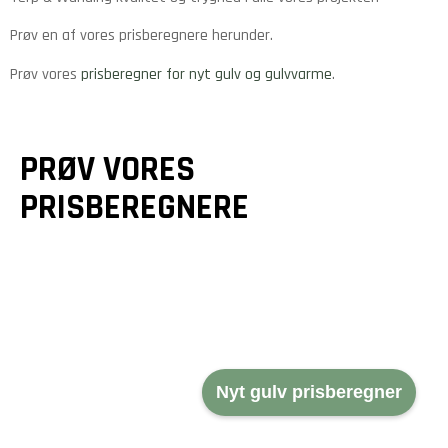
Prøv en af vores prisberegnere herunder.
Prøv vores
prisberegner for nyt gulv og gulvvarme
.
PRØV VORES
PRISBEREGNERE
GULVE &
GULVVARME
TRÆTERRASSER
Nyt gulv prisberegner
Et godt gulv er mere end
Drømmer du om en smuk
bare en overflade - det
terrasse? Vi designer og
er fundamentet for dit
bygger unikke løsninger,