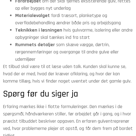
Forarbejdet
om der skal fjernes eksisterende gulv, rettes
op eller bygges nyt underlag
Materialevalget
fordi træsort, planketype og
overfladebehandling ændrer både pris og arbejdsgang
Teknikken i løsningen
hvis gulvvarme, isolering eller andre
opbygninger skal tænkes ind fra start
Rummets detaljer
som skæve vægge, dørtrin,
rørgennemføringer og overgange til andre gulve eller
udemiljøer
Et tilbud skal være til at læse uden tolk. Kunden skal kunne se,
hvad der er med, hvad der kræver afklaring, og hvor der kan
komme tillæg, hvis vi finder noget uventet under det gamle gulv.
Spørg før du siger ja
Erfaring mærkes ikke i flotte formuleringer. Den mærkes i de
spørgsmål, håndværkeren stiller, før arbejdet går i gang, og i hvor
præcist tilbuddet beskriver opgaven. En erfaren gulventreprenør
ved, hvor problemerne plejer at opstå, og får dem frem på bordet
tidligt.