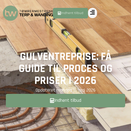
Indhent tilbud
GULVENTREPRISE: FÅ
GUIDE TIL PROCES OG
PRISER I 2026
Opdateret
mandag 11. maj 2026
Indhent tilbud