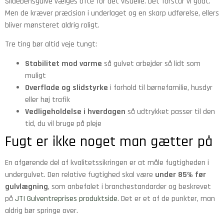
Sildebensgulve vælges ofte for det visuelle. Det forstår vi godt.
Men de kræver præcision i underlaget og en skarp udførelse, ellers
bliver mønsteret aldrig roligt.
Tre ting bør altid veje tungt:
Stabilitet mod varme
så gulvet arbejder så lidt som
muligt
Overflade og slidstyrke
i forhold til børnefamilie, husdyr
eller høj trafik
Vedligeholdelse i hverdagen
så udtrykket passer til den
tid, du vil bruge på pleje
Fugt er ikke noget man gætter på
En afgørende del af kvalitetssikringen er at måle fugtigheden i
undergulvet. Den relative fugtighed skal være
under 85% før
gulvlægning
, som anbefalet i branchestandarder og beskrevet
på
JTI Gulventreprises produktside
. Det er et af de punkter, man
aldrig bør springe over.