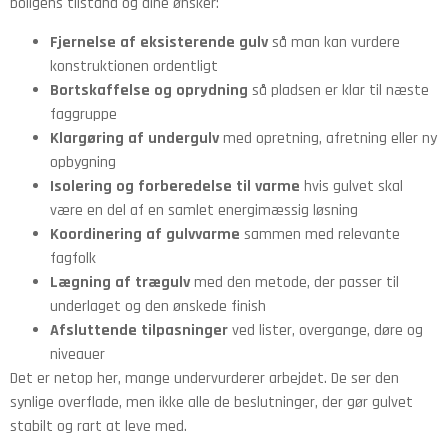
boligens tilstand og dine ønsker:
Fjernelse af eksisterende gulv
så man kan vurdere
konstruktionen ordentligt
Bortskaffelse og oprydning
så pladsen er klar til næste
faggruppe
Klargøring af undergulv
med opretning, afretning eller ny
opbygning
Isolering og forberedelse til varme
hvis gulvet skal
være en del af en samlet energimæssig løsning
Koordinering af gulvvarme
sammen med relevante
fagfolk
Lægning af trægulv
med den metode, der passer til
underlaget og den ønskede finish
Afsluttende tilpasninger
ved lister, overgange, døre og
niveauer
Det er netop her, mange undervurderer arbejdet. De ser den
synlige overflade, men ikke alle de beslutninger, der gør gulvet
stabilt og rart at leve med.