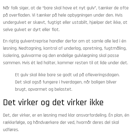
Når folk siger, at de “bare skal have et nyt gulv”, tænker de ofte
på overfladen. Vi tænker på hele opbygningen under den. Hvis
undergulvet er skævt, fugtigt eller ustabilt, hjælper det ikke, at
selve gulvet er dyrt eller flot.
En rigtig gulventreprise handler derfor om at samle alle led i én
løsning. Nedtagning, kontrol af underlag, opretning, fugtmåling,
isolering, gulvvarme og den endelige gulvlægning skal passe
sammen. Hvis ét led halter, kommer resten til at lide under det.
Et gulv skal ikke bare se godt ud på afleveringsdagen.
Det skal også fungere i hverdagen, når boligen bliver
brugt, opvarmet og belastet.
Det virker og det virker ikke
Det, der virker, er en løsning med klar ansvarfordeling. Én plan, én
rækkefølge, og håndværkere der ved, hvornår deres del skal
udføres.