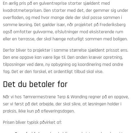
En ærlig pris på en gulventreprise starter sjældent med
kvadratmeterprisen. Den starter med det, der gemmer sig under
overfladen, og med hvor mange dele der skal passe sammen i
samme løsning. Det gælder især, når projektet på Frederiksberg
også omfatter gulvvarme, afslutninger mod eksisterende rum
eller en terrasse, der skal hænge naturligt sammen med boligen.
Derfor bliver to projekter i samme størrelse sjældent prissat ens.
Den ene opgave kan være lige til. Den anden kræver opretning,
tilpasninger ved døre, ny opbygning og koordinering med andre
fag. Det er den forskel, et ordentligt tilbud skal vise.
Det du betaler for
Når vi hos Tømrermestrene Terp & Wanding regner på en opgave,
ser vi først på det arbejde, der skal sikre, at løsningen holder i
praksis, ikke kun på afleveringsdagen.
Prisen bliver typisk påvirket af: