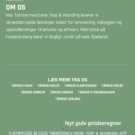
OM OS
Hos Tømrermestrene Terp & Wanding leverer vi
skræddersyede løsninger inden for renovering, nybyggeri og
specialløsninger til private og erhverv. Med base på
Frederiksberg kører vi dagligt rundt på hele Sjælland.
LÆS MERE FRA OS
TØMRER FARUM
TØMRER HERLEV
TØMRER KLAMPENBORG
TØMRER MÅLØV
TØMRER SMØRUM
TØMRER SØBORG
TØMRER STORKØBENHAVN
TØMRER VÆRLØSE
Nyt gulv prisberegner
HJEMMESIDE © 2026 TØMRERMESTRENE TERP & WANDING APS