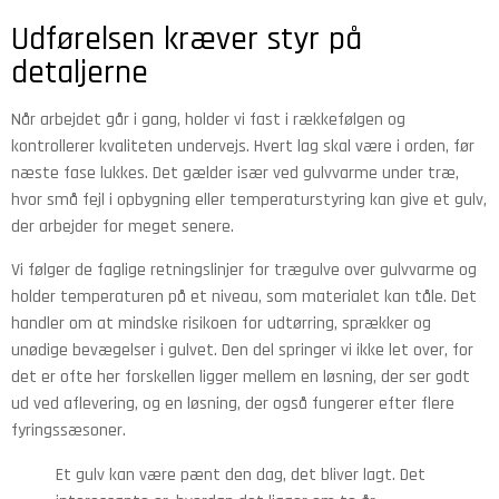
Udførelsen kræver styr på
detaljerne
Når arbejdet går i gang, holder vi fast i rækkefølgen og
kontrollerer kvaliteten undervejs. Hvert lag skal være i orden, før
næste fase lukkes. Det gælder især ved gulvvarme under træ,
hvor små fejl i opbygning eller temperaturstyring kan give et gulv,
der arbejder for meget senere.
Vi følger de faglige retningslinjer for trægulve over gulvvarme og
holder temperaturen på et niveau, som materialet kan tåle. Det
handler om at mindske risikoen for udtørring, sprækker og
unødige bevægelser i gulvet. Den del springer vi ikke let over, for
det er ofte her forskellen ligger mellem en løsning, der ser godt
ud ved aflevering, og en løsning, der også fungerer efter flere
fyringssæsoner.
Et gulv kan være pænt den dag, det bliver lagt. Det