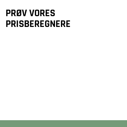
PRØV VORES
PRISBEREGNERE
GULVE &
GULVVARME
TRÆTERRASSER
Et godt gulv er mere end
Drømmer du om en smuk
bare en overflade - det
terrasse? Vi designer og
er fundamentet for dit
bygger unikke løsninger,
hjem. Beregn din pris på
der forlænger dit hjem
2 minutter her på siden.
og matcher dine ønsker.
BEREGN PRIS
BEREGN PRIS