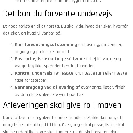
interessante er, hvordan det ligger om to år.
Det kan du forvente undervejs
Et godt forløb er til at forstå. Du skal vide, hvad der sker, hvornår
det sker, og hvad vi venter på.
Klar forventningsafstemning
om løsning, materialer,
adgang og praktiske forhold
Fast arbejdsrækkefølge
så tømrerarbejde, varme og
øvrige fag ikke spænder ben for hinanden
Kontrol undervejs
før næste lag, næste rum eller næste
fase fortsætter
Gennemgang ved aflevering
af overgange, lister, finish
og den pleje gulvet kræver bagefter
Afleveringen skal give ro i maven
Når vi afleverer en gulventreprise, handler det ikke kun om, at
arbejdet er afsluttet til tiden. Overgange skal passe, lister skal
slutte ordentligt, døre skal fungere, og du skal have en klar