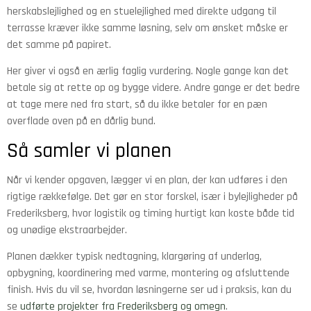
herskabslejlighed og en stuelejlighed med direkte udgang til
terrasse kræver ikke samme løsning, selv om ønsket måske er
det samme på papiret.
Her giver vi også en ærlig faglig vurdering. Nogle gange kan det
betale sig at rette op og bygge videre. Andre gange er det bedre
at tage mere ned fra start, så du ikke betaler for en pæn
overflade oven på en dårlig bund.
Så samler vi planen
Når vi kender opgaven, lægger vi en plan, der kan udføres i den
rigtige rækkefølge. Det gør en stor forskel, især i bylejligheder på
Frederiksberg, hvor logistik og timing hurtigt kan koste både tid
og unødige ekstraarbejder.
Planen dækker typisk nedtagning, klargøring af underlag,
opbygning, koordinering med varme, montering og afsluttende
finish. Hvis du vil se, hvordan løsningerne ser ud i praksis, kan du
se
udførte projekter fra Frederiksberg og omegn
.