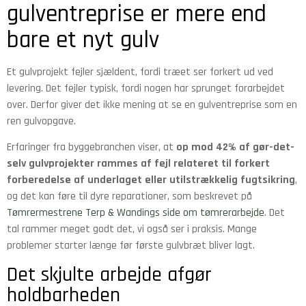
gulventreprise er mere end
bare et nyt gulv
Et gulvprojekt fejler sjældent, fordi træet ser forkert ud ved
levering. Det fejler typisk, fordi nogen har sprunget forarbejdet
over. Derfor giver det ikke mening at se en gulventreprise som en
ren gulvopgave.
Erfaringer fra byggebranchen viser, at
op mod 42% af gør-det-
selv gulvprojekter rammes af fejl relateret til forkert
forberedelse af underlaget eller utilstrækkelig fugtsikring
,
og det kan føre til dyre reparationer, som beskrevet på
Tømrermestrene Terp & Wandings side om tømrerarbejde
. Det
tal rammer meget godt det, vi også ser i praksis. Mange
problemer starter længe før første gulvbræt bliver lagt.
Det skjulte arbejde afgør
holdbarheden