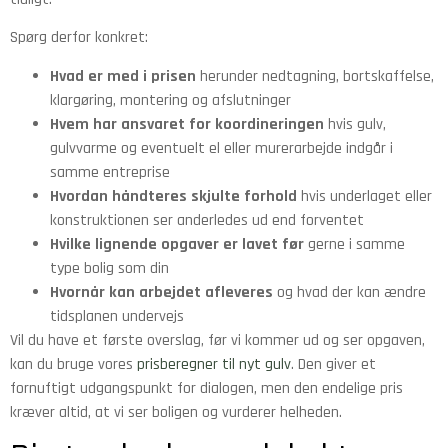
Spørg derfor konkret:
Hvad er med i prisen
herunder nedtagning, bortskaffelse,
klargøring, montering og afslutninger
Hvem har ansvaret for koordineringen
hvis gulv,
gulvvarme og eventuelt el eller murerarbejde indgår i
samme entreprise
Hvordan håndteres skjulte forhold
hvis underlaget eller
konstruktionen ser anderledes ud end forventet
Hvilke lignende opgaver er lavet før
gerne i samme
type bolig som din
Hvornår kan arbejdet afleveres
og hvad der kan ændre
tidsplanen undervejs
Vil du have et første overslag, før vi kommer ud og ser opgaven,
kan du bruge vores
prisberegner til nyt gulv
. Den giver et
fornuftigt udgangspunkt for dialogen, men den endelige pris
kræver altid, at vi ser boligen og vurderer helheden.