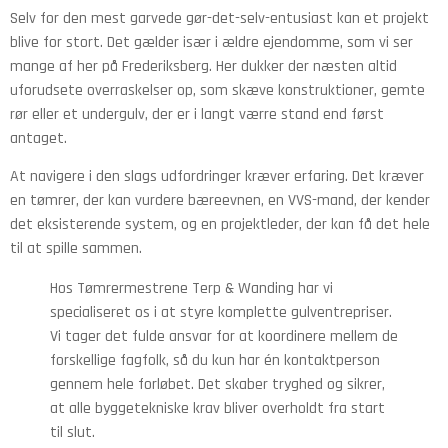
Selv for den mest garvede gør-det-selv-entusiast kan et projekt
blive for stort. Det gælder især i ældre ejendomme, som vi ser
mange af her på Frederiksberg. Her dukker der næsten altid
uforudsete overraskelser op, som skæve konstruktioner, gemte
rør eller et undergulv, der er i langt værre stand end først
antaget.
At navigere i den slags udfordringer kræver erfaring. Det kræver
en tømrer, der kan vurdere bæreevnen, en VVS-mand, der kender
det eksisterende system, og en projektleder, der kan få det hele
til at spille sammen.
Hos Tømrermestrene Terp & Wanding har vi
specialiseret os i at styre komplette gulventrepriser.
Vi tager det fulde ansvar for at koordinere mellem de
forskellige fagfolk, så du kun har én kontaktperson
gennem hele forløbet. Det skaber tryghed og sikrer,
at alle byggetekniske krav bliver overholdt fra start
til slut.