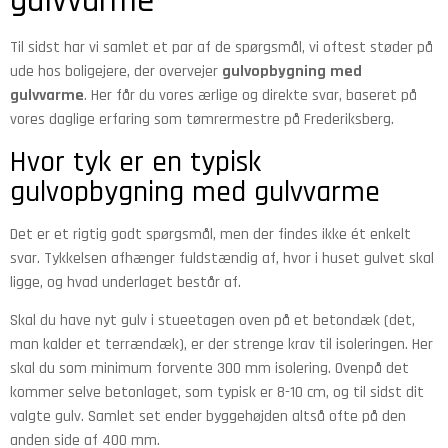
gulvvarme
Til sidst har vi samlet et par af de spørgsmål, vi oftest støder på
ude hos boligejere, der overvejer
gulvopbygning med
gulvvarme
. Her får du vores ærlige og direkte svar, baseret på
vores daglige erfaring som tømrermestre på Frederiksberg.
Hvor tyk er en typisk
gulvopbygning med gulvvarme
Det er et rigtig godt spørgsmål, men der findes ikke ét enkelt
svar. Tykkelsen afhænger fuldstændig af, hvor i huset gulvet skal
ligge, og hvad underlaget består af.
Skal du have nyt gulv i stueetagen oven på et betondæk (det,
man kalder et terrændæk), er der strenge krav til isoleringen. Her
skal du som minimum forvente 300 mm isolering. Ovenpå det
kommer selve betonlaget, som typisk er 8-10 cm, og til sidst dit
valgte gulv. Samlet set ender byggehøjden altså ofte på den
anden side af 400 mm.