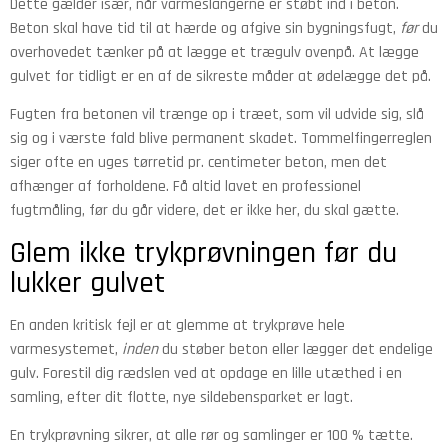
Dette gælder især, når varmeslangerne er støbt ind i beton.
Beton skal have tid til at hærde og afgive sin bygningsfugt,
før
du
overhovedet tænker på at lægge et trægulv ovenpå. At lægge
gulvet for tidligt er en af de sikreste måder at ødelægge det på.
Fugten fra betonen vil trænge op i træet, som vil udvide sig, slå
sig og i værste fald blive permanent skadet. Tommelfingerreglen
siger ofte en uges tørretid pr. centimeter beton, men det
afhænger af forholdene. Få altid lavet en professionel
fugtmåling, før du går videre, det er ikke her, du skal gætte.
Glem ikke trykprøvningen før du
lukker gulvet
En anden kritisk fejl er at glemme at trykprøve hele
varmesystemet,
inden
du støber beton eller lægger det endelige
gulv. Forestil dig rædslen ved at opdage en lille utæthed i en
samling, efter dit flotte, nye sildebensparket er lagt.
En trykprøvning sikrer, at alle rør og samlinger er 100 % tætte.