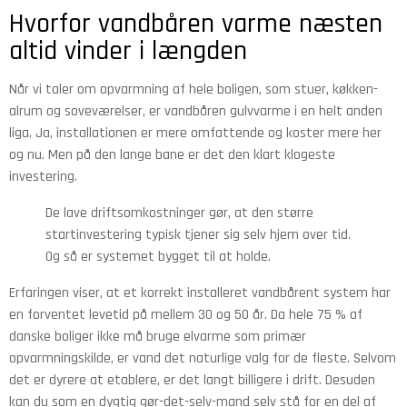
Hvorfor vandbåren varme næsten
altid vinder i længden
Når vi taler om opvarmning af hele boligen, som stuer, køkken-
alrum og soveværelser, er vandbåren gulvvarme i en helt anden
liga. Ja, installationen er mere omfattende og koster mere her
og nu. Men på den lange bane er det den klart klogeste
investering.
De lave driftsomkostninger gør, at den større
startinvestering typisk tjener sig selv hjem over tid.
Og så er systemet bygget til at holde.
Erfaringen viser, at et korrekt installeret vandbårent system har
en forventet levetid på mellem 30 og 50 år. Da hele 75 % af
danske boliger ikke må bruge elvarme som primær
opvarmningskilde, er vand det naturlige valg for de fleste. Selvom
det er dyrere at etablere, er det langt billigere i drift. Desuden
kan du som en dygtig gør-det-selv-mand selv stå for en del af