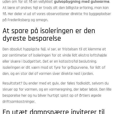
uden om for at få en vellykket
gulvopbygning med gulvvarme
.
At lære af andres fejl er trods alt den billigste erfaring, man kan
få. Her deler vi ud af vores observationer direkte fra byggepladser
på Frederiksberg og omegn.
At spare på isoleringen er den
dyreste besparelse
Den absolut hyppigste fejl, vi ser, er fristelsen til at klemme et
par centimeter af isoleringen for at vinde lidt ekstra loftshøjde
eller skære i budgettet. Det er en katastrofal beslutning.
Isoleringen er dit værn mod at fyre for gråspurvene, for lidt af
den, og en stor del af varmen siver direkte ned i jorden.
Resultatet? Du ender med et gulv, der føles fodkoldt, selvom du
skruer op for varmen, og en varmeregning, der løber løbsk. Den lille
besparelse her og nu bliver hurtigt spist op af årtiers øgede
driftsomkostninger.
En utæt dampspærre inviterer til