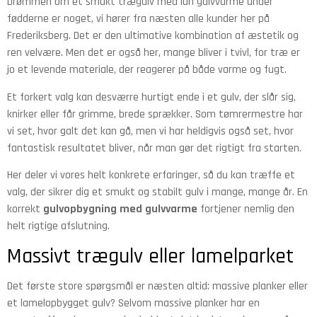
Drømmen om et smukt trægulv med lun gulvvarme under
fødderne er noget, vi hører fra næsten alle kunder her på
Frederiksberg. Det er den ultimative kombination af æstetik og
ren velvære. Men det er også her, mange bliver i tvivl, for træ er
jo et levende materiale, der reagerer på både varme og fugt.
Et forkert valg kan desværre hurtigt ende i et gulv, der slår sig,
knirker eller får grimme, brede sprækker. Som tømrermestre har
vi set, hvor galt det kan gå, men vi har heldigvis også set, hvor
fantastisk resultatet bliver, når man gør det rigtigt fra starten.
Her deler vi vores helt konkrete erfaringer, så du kan træffe et
valg, der sikrer dig et smukt og stabilt gulv i mange, mange år. En
korrekt
gulvopbygning med gulvvarme
fortjener nemlig den
helt rigtige afslutning.
Massivt trægulv eller lamelparket
Det første store spørgsmål er næsten altid: massive planker eller
et lamelopbygget gulv? Selvom massive planker har en