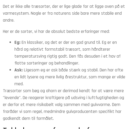
Det er ikke alle træsorter, der er lige glade for at ligge oven på et
varmesystem. Nogle er fra naturens side bare mere stabile end
andre.
Her er de sorter, vi har de absolut bedste erfaringer med:
Eg:
En klassiker, og det er der en god grund til. Eg er en
hård og relativt formstabil træsort, som håndterer
temperatursving rigtig godt. Den fås desuden i et hav af
flotte sorteringer og behandlinger.
Ask:
Ligesom eg er ask både stærk og stabil. Den har ofte
en lidt lysere og mere livlig årestruktur, som mange er vilde
med.
Træsorter som bøg og ahorn er derimod kendt for at være mere
"levende". De reagerer kraftigere på udsving i luftfugtigheden og
er derfor et mere risikabelt valg sammen med gulvvarme. Dem
fraråder vi som regel, medmindre gulvproducenten specifikt har
godkendt dem til formålet.