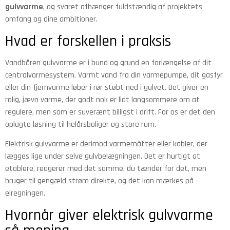
gulvvarme
, og svaret afhænger fuldstændig af projektets
omfang og dine ambitioner.
Hvad er forskellen i praksis
Vandbåren gulvvarme er i bund og grund en forlængelse af dit
centralvarmesystem. Varmt vand fra din varmepumpe, dit gasfyr
eller din fjernvarme løber i rør støbt ned i gulvet. Det giver en
rolig, jævn varme, der godt nok er lidt langsommere om at
regulere, men som er suverænt billigst i drift. For os er det den
oplagte løsning til helårsboliger og store rum.
Elektrisk gulvvarme er derimod varmemåtter eller kabler, der
lægges lige under selve gulvbelægningen. Det er hurtigt at
etablere, reagerer med det samme, du tænder for det, men
bruger til gengæld strøm direkte, og det kan mærkes på
elregningen.
Hvornår giver elektrisk gulvvarme