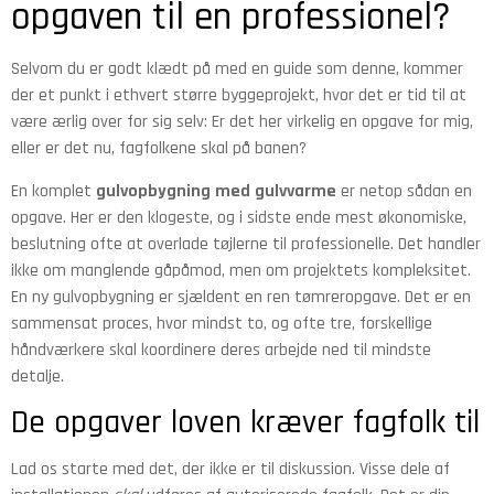
opgaven til en professionel?
Selvom du er godt klædt på med en guide som denne, kommer
der et punkt i ethvert større byggeprojekt, hvor det er tid til at
være ærlig over for sig selv: Er det her virkelig en opgave for mig,
eller er det nu, fagfolkene skal på banen?
En komplet
gulvopbygning med gulvvarme
er netop sådan en
opgave. Her er den klogeste, og i sidste ende mest økonomiske,
beslutning ofte at overlade tøjlerne til professionelle. Det handler
ikke om manglende gåpåmod, men om projektets kompleksitet.
En ny gulvopbygning er sjældent en ren tømreropgave. Det er en
sammensat proces, hvor mindst to, og ofte tre, forskellige
håndværkere skal koordinere deres arbejde ned til mindste
detalje.
De opgaver loven kræver fagfolk til
Lad os starte med det, der ikke er til diskussion. Visse dele af