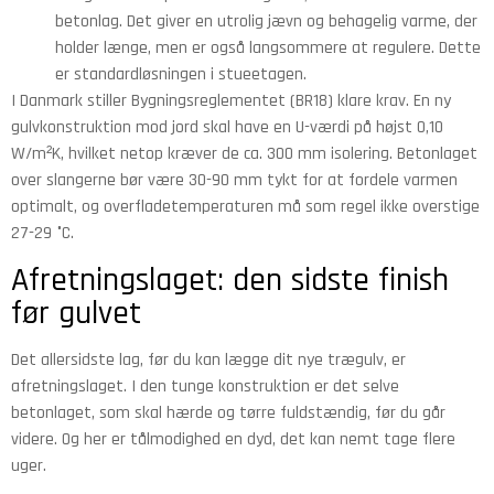
betonlag. Det giver en utrolig jævn og behagelig varme, der
holder længe, men er også langsommere at regulere. Dette
er standardløsningen i stueetagen.
I Danmark stiller Bygningsreglementet (BR18) klare krav. En ny
gulvkonstruktion mod jord skal have en U-værdi på højst 0,10
W/m²K, hvilket netop kræver de ca. 300 mm isolering. Betonlaget
over slangerne bør være 30-90 mm tykt for at fordele varmen
optimalt, og overfladetemperaturen må som regel ikke overstige
27-29 °C.
Afretningslaget: den sidste finish
før gulvet
Det allersidste lag, før du kan lægge dit nye trægulv, er
afretningslaget. I den tunge konstruktion er det selve
betonlaget, som skal hærde og tørre fuldstændig, før du går
videre. Og her er tålmodighed en dyd, det kan nemt tage flere
uger.