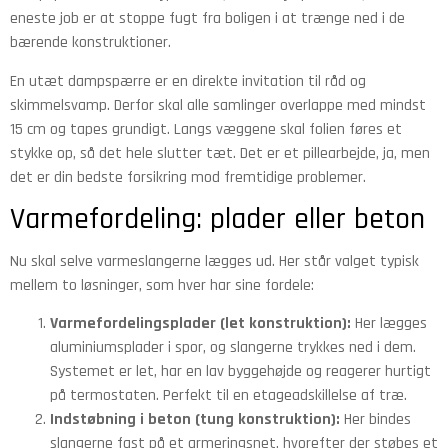
eneste job er at stoppe fugt fra boligen i at trænge ned i de
bærende konstruktioner.
En utæt dampspærre er en direkte invitation til råd og
skimmelsvamp. Derfor skal alle samlinger overlappe med mindst
15 cm og tapes grundigt. Langs væggene skal folien føres et
stykke op, så det hele slutter tæt. Det er et pillearbejde, ja, men
det er din bedste forsikring mod fremtidige problemer.
Varmefordeling: plader eller beton
Nu skal selve varmeslangerne lægges ud. Her står valget typisk
mellem to løsninger, som hver har sine fordele:
Varmefordelingsplader (let konstruktion):
Her lægges
aluminiumsplader i spor, og slangerne trykkes ned i dem.
Systemet er let, har en lav byggehøjde og reagerer hurtigt
på termostaten. Perfekt til en etageadskillelse af træ.
Indstøbning i beton (tung konstruktion):
Her bindes
slangerne fast på et armeringsnet, hvorefter der støbes et