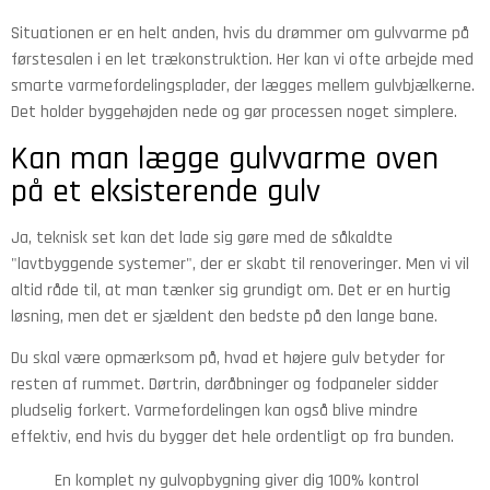
Situationen er en helt anden, hvis du drømmer om gulvvarme på
førstesalen i en let trækonstruktion. Her kan vi ofte arbejde med
smarte varmefordelingsplader, der lægges mellem gulvbjælkerne.
Det holder byggehøjden nede og gør processen noget simplere.
Kan man lægge gulvvarme oven
på et eksisterende gulv
Ja, teknisk set kan det lade sig gøre med de såkaldte
"lavtbyggende systemer", der er skabt til renoveringer. Men vi vil
altid råde til, at man tænker sig grundigt om. Det er en hurtig
løsning, men det er sjældent den bedste på den lange bane.
Du skal være opmærksom på, hvad et højere gulv betyder for
resten af rummet. Dørtrin, døråbninger og fodpaneler sidder
pludselig forkert. Varmefordelingen kan også blive mindre
effektiv, end hvis du bygger det hele ordentligt op fra bunden.
En komplet ny gulvopbygning giver dig 100% kontrol