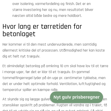
over isolering, varmefordeling og finish. Det er en
større investering her og nu, men resultatet bliver
næsten altid både bedre og mere holdbart.
Hvor lang er tørretiden for
betonlaget
Her kommer vi til den mest undervurderede, men samtidig
allermest kritiske del af processen. Utålmodighed her kan koste
dig et helt nyt trægulv.
Et almindeligt betonlag på omkring 10 cm skal have lov til at tørre
i mange uger, før det er klar til et trægulv. En gammel
tommelfingerregel lyder på én uge pr. centimeter tykkelse, men
det er under helt optimale forhold. Ventilation, luftfugtighed og
temperatur spiller en kæmpe rolle.
Nyt gulv prisberegner
At skynde sig og lægge gulvet på et fugtigt betonunderlag er en
stensikker opskrift på problemer. Fugten vil vandre op i træet, få