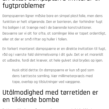
fugtproblemer
Dampspærren ligner måske bare en simpel plastfolie, men dens
funktion er helt afgørende. Den er barrieren, der forhindrer fugt
fra boligen i at trænge ned i de bærende konstruktioner.
Desværre ser vi alt for ofte, at samlinger ikke er tapet ordentligt,
eller at der er små rifter og huller i folien.
En forkert monteret dampspærre er en direkte invitation til fugt,
råd og i værste fald skimmelsvamp i dit gulv. Det er et mareridt
at udbedre, fordi det kræver, at hele gulvet skal brydes op igen.
Husk altid dette: En dampspærre er kun så god som
dens tætteste samling. Vær millimeterpræcis med
tape, overlap og tilslutninger ved væggene.
Utålmodighed med tørretiden er
en tikkende bombe