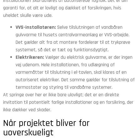
installationen
skal
udføres af autoriserede fagfolk. Det er din
garanti for, at alt er lovligt og dækket af forsikringen, hvis
uheldet skulle være ude.
VVS-installatøren:
Selve tilslutningen af vandbåren
gulvvarme til husets centralvarmeanlæg er VVS-arbejde.
Det gælder alt fra at montere fordelerør til at trykprøve
systemet, så det er tæt og funktionsdygtigt.
Elektrikeren:
Vælger du elektrisk gulvvarme, er der ingen
vej udenom. Hele installationen, fra udlægning af
varmemåtter til tilslutning i el-tavlen, skal klares af en
autoriseret elektriker. Det samme gælder for tilslutning af
termostater og styring til vandbårne systemer.
At springe over her er ikke bare ulovligt; det er en direkte
invitation til potentielt farlige installationer og en forsikring, der
ikke dækker ved skader.
Når projektet bliver for
uoverskueligt