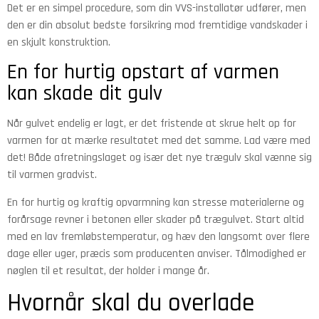
Det er en simpel procedure, som din VVS-installatør udfører, men
den er din absolut bedste forsikring mod fremtidige vandskader i
en skjult konstruktion.
En for hurtig opstart af varmen
kan skade dit gulv
Når gulvet endelig er lagt, er det fristende at skrue helt op for
varmen for at mærke resultatet med det samme. Lad være med
det! Både afretningslaget og især det nye trægulv skal vænne sig
til varmen gradvist.
En for hurtig og kraftig opvarmning kan stresse materialerne og
forårsage revner i betonen eller skader på trægulvet. Start altid
med en lav fremløbstemperatur, og hæv den langsomt over flere
dage eller uger, præcis som producenten anviser. Tålmodighed er
nøglen til et resultat, der holder i mange år.
Hvornår skal du overlade