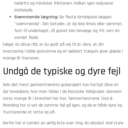
nedefra og mindsker friktionen, hvilket igen reducerer
knirkelyde.
Svømmende lægning:
De fleste lamelgulve lægges
"svømmende". Det betyder, at de ikke limes eller sømmes
fast til underlaget, så gulvet kan bevæge sig frit som én
samlet flade.
Følger du disse råd, er du godt på vej til at sikre, at din
investering i både gulvvarme og et lækkert trægulv giver glæde i
mange år fremover.
Undgå de typiske og dyre fejl
Selv det mest gennemtænkte gulvprojekt kan hurtigt blive en
dyr hovedpine, hvis man falder i de klassiske faldgruber. Gennem
vores mange år i branchen her hos Tømrermestrene Terp &
Wanding har vi set de samme fejl gå igen, og de er både dyre og
frustrerende at rette op på.
Derfor har vi samlet en ærlig liste over ting, du absolut skal styre