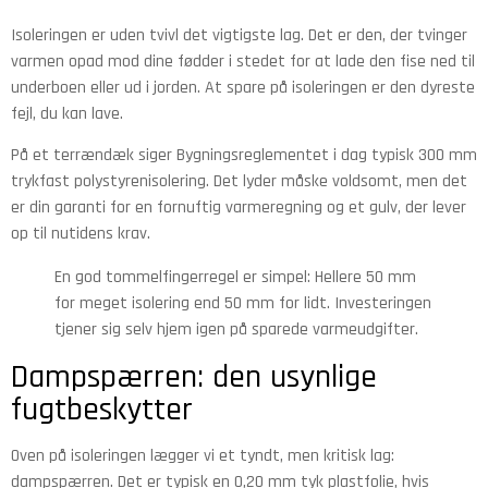
Isoleringen er uden tvivl det vigtigste lag. Det er den, der tvinger
varmen opad mod dine fødder i stedet for at lade den fise ned til
underboen eller ud i jorden. At spare på isoleringen er den dyreste
fejl, du kan lave.
På et terrændæk siger Bygningsreglementet i dag typisk 300 mm
trykfast polystyrenisolering. Det lyder måske voldsomt, men det
er din garanti for en fornuftig varmeregning og et gulv, der lever
op til nutidens krav.
En god tommelfingerregel er simpel: Hellere 50 mm
for meget isolering end 50 mm for lidt. Investeringen
tjener sig selv hjem igen på sparede varmeudgifter.
Dampspærren: den usynlige
fugtbeskytter
Oven på isoleringen lægger vi et tyndt, men kritisk lag:
dampspærren. Det er typisk en 0,20 mm tyk plastfolie, hvis