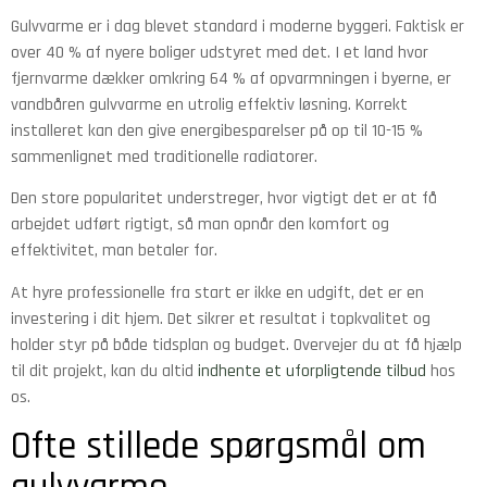
Gulvvarme er i dag blevet standard i moderne byggeri. Faktisk er
over 40 % af nyere boliger udstyret med det. I et land hvor
fjernvarme dækker omkring 64 % af opvarmningen i byerne, er
vandbåren gulvvarme en utrolig effektiv løsning. Korrekt
installeret kan den give energibesparelser på op til 10-15 %
sammenlignet med traditionelle radiatorer.
Den store popularitet understreger, hvor vigtigt det er at få
arbejdet udført rigtigt, så man opnår den komfort og
effektivitet, man betaler for.
At hyre professionelle fra start er ikke en udgift, det er en
investering i dit hjem. Det sikrer et resultat i topkvalitet og
holder styr på både tidsplan og budget. Overvejer du at få hjælp
til dit projekt, kan du altid
indhente et uforpligtende tilbud
hos
os.
Ofte stillede spørgsmål om