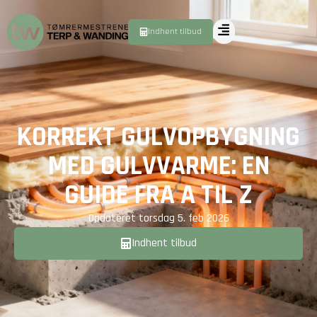
Indhent tilbud
KORREKT GULVOPBYGNING
MED GULVVARME: EN
GUIDE FRA A TIL Z
Opdateret
torsdag 5. feb 2026
Indhent tilbud