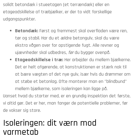
solidt betondæk i stueetagen (et terrændæk) eller en
etageadskillelse af træbjælker, er der to vidt forskellige
udgangspunkter.
Betondæk:
Først og fremmest skal overfladen være ren,
tør og stabil. Har du et ældre betongulv, skal du være
ekstra vågen over for opstigende fugt. Alle revner og
ujævnheder skal udbedres,
før
du bygger ovenpå.
Etageadskillelse i træ:
Her arbejder du mellem bjælkerne.
Det er helt afgørende, at konstruktionen er stærk nok til
at bære vægten af det nye gulv, især hvis du drømmer om
at støbe et betonlag. Ofte monterer man en "blindbund"
mellem bjælkerne, som isoleringen kan ligge på.
Uanset hvad du starter med, er en grundig inspektion det første,
vi altid gør. Det er her, man fanger de potentielle problemer, før
de vokser sig store.
Isoleringen: dit værn mod
varmetab