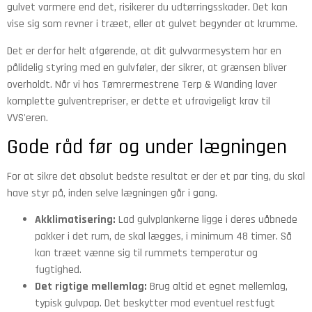
gulvet varmere end det, risikerer du udtørringsskader. Det kan
vise sig som revner i træet, eller at gulvet begynder at krumme.
Det er derfor helt afgørende, at dit gulvvarmesystem har en
pålidelig styring med en gulvføler, der sikrer, at grænsen bliver
overholdt. Når vi hos Tømrermestrene Terp & Wanding laver
komplette gulventrepriser, er dette et ufravigeligt krav til
VVS'eren.
Gode råd før og under lægningen
For at sikre det absolut bedste resultat er der et par ting, du skal
have styr på, inden selve lægningen går i gang.
Akklimatisering:
Lad gulvplankerne ligge i deres uåbnede
pakker i det rum, de skal lægges, i minimum 48 timer. Så
kan træet vænne sig til rummets temperatur og
fugtighed.
Det rigtige mellemlag:
Brug altid et egnet mellemlag,
typisk gulvpap. Det beskytter mod eventuel restfugt