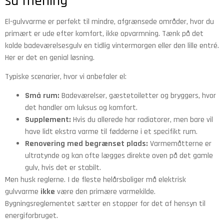
så mening
El-gulvvarme er perfekt til mindre, afgrænsede områder, hvor du
primært er ude efter komfort, ikke opvarmning. Tænk på det
kolde badeværelsesgulv en tidlig vintermorgen eller den lille entré.
Her er det en genial løsning.
Typiske scenarier, hvor vi anbefaler el:
Små rum:
Badeværelser, gæstetoiletter og bryggers, hvor
det handler om luksus og komfort.
Supplement:
Hvis du allerede har radiatorer, men bare vil
have lidt ekstra varme til fødderne i et specifikt rum.
Renovering med begrænset plads:
Varmemåtterne er
ultratynde og kan ofte lægges direkte oven på det gamle
gulv, hvis det er stabilt.
Men husk reglerne. I de fleste helårsboliger må elektrisk
gulvvarme
ikke
være den primære varmekilde.
Bygningsreglementet sætter en stopper for det af hensyn til
energiforbruget.