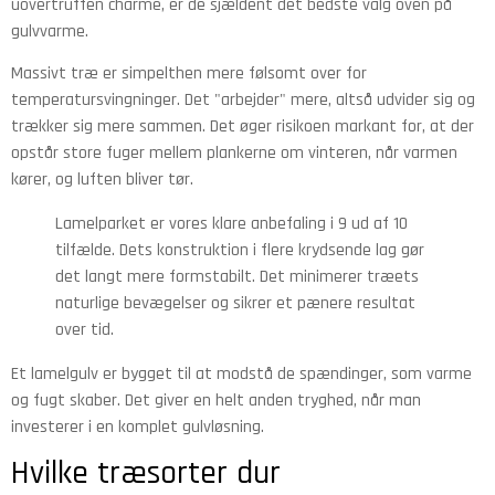
uovertruffen charme, er de sjældent det bedste valg oven på
gulvvarme.
Massivt træ er simpelthen mere følsomt over for
temperatursvingninger. Det "arbejder" mere, altså udvider sig og
trækker sig mere sammen. Det øger risikoen markant for, at der
opstår store fuger mellem plankerne om vinteren, når varmen
kører, og luften bliver tør.
Lamelparket er vores klare anbefaling i 9 ud af 10
tilfælde. Dets konstruktion i flere krydsende lag gør
det langt mere formstabilt. Det minimerer træets
naturlige bevægelser og sikrer et pænere resultat
over tid.
Et lamelgulv er bygget til at modstå de spændinger, som varme
og fugt skaber. Det giver en helt anden tryghed, når man
investerer i en komplet gulvløsning.
Hvilke træsorter dur