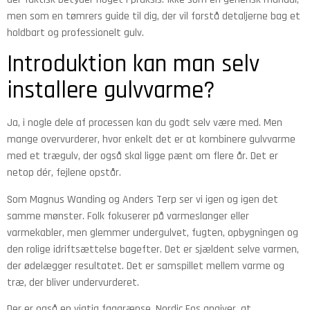
men som en tømrers guide til dig, der vil forstå detaljerne bag et
holdbart og professionelt gulv.
Introduktion kan man selv
installere gulvvarme?
Ja, i nogle dele af processen kan du godt selv være med. Men
mange overvurderer, hvor enkelt det er at kombinere gulvvarme
med et trægulv, der også skal ligge pænt om flere år. Det er
netop dér, fejlene opstår.
Som Magnus Wanding og Anders Terp ser vi igen og igen det
samme mønster. Folk fokuserer på varmeslanger eller
varmekabler, men glemmer undergulvet, fugten, opbygningen og
den rolige idriftsættelse bagefter. Det er sjældent selve varmen,
der ødelægger resultatet. Det er samspillet mellem varme og
træ, der bliver undervurderet.
Der er også en vigtig faggrænse. Nordic Fos angiver, at