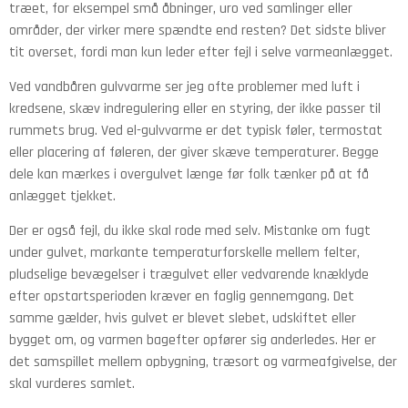
træet, for eksempel små åbninger, uro ved samlinger eller
områder, der virker mere spændte end resten? Det sidste bliver
tit overset, fordi man kun leder efter fejl i selve varmeanlægget.
Ved vandbåren gulvvarme ser jeg ofte problemer med luft i
kredsene, skæv indregulering eller en styring, der ikke passer til
rummets brug. Ved el-gulvvarme er det typisk føler, termostat
eller placering af føleren, der giver skæve temperaturer. Begge
dele kan mærkes i overgulvet længe før folk tænker på at få
anlægget tjekket.
Der er også fejl, du ikke skal rode med selv. Mistanke om fugt
under gulvet, markante temperaturforskelle mellem felter,
pludselige bevægelser i trægulvet eller vedvarende knæklyde
efter opstartsperioden kræver en faglig gennemgang. Det
samme gælder, hvis gulvet er blevet slebet, udskiftet eller
bygget om, og varmen bagefter opfører sig anderledes. Her er
det samspillet mellem opbygning, træsort og varmeafgivelse, der
skal vurderes samlet.