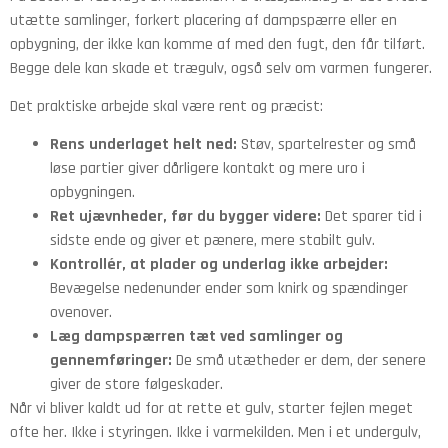
utætte samlinger, forkert placering af dampspærre eller en
opbygning, der ikke kan komme af med den fugt, den får tilført.
Begge dele kan skade et trægulv, også selv om varmen fungerer.
Det praktiske arbejde skal være rent og præcist:
Rens underlaget helt ned:
Støv, spartelrester og små
løse partier giver dårligere kontakt og mere uro i
opbygningen.
Ret ujævnheder, før du bygger videre:
Det sparer tid i
sidste ende og giver et pænere, mere stabilt gulv.
Kontrollér, at plader og underlag ikke arbejder:
Bevægelse nedenunder ender som knirk og spændinger
ovenover.
Læg dampspærren tæt ved samlinger og
gennemføringer:
De små utætheder er dem, der senere
giver de store følgeskader.
Når vi bliver kaldt ud for at rette et gulv, starter fejlen meget
ofte her. Ikke i styringen. Ikke i varmekilden. Men i et undergulv,