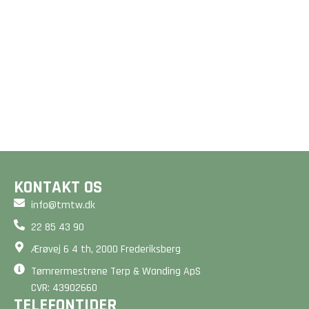
GULVE &
GULVVARME
TRÆTERRASSER
Et godt gulv er mere end
Drømmer du om en smuk
bare en overflade - det
terrasse? Vi designer og
er fundamentet for dit
bygger unikke løsninger,
hjem. Beregn din pris på
der forlænger dit hjem
2 minutter her på siden.
og matcher dine ønsker.
BEREGN PRIS
BEREGN PRIS
KONTAKT OS
info@tmtw.dk
22 85 43 90
Ærøvej 6 4 th, 2000 Frederiksberg
Tømrermestrene Terp & Wanding ApS
CVR: 43902660
TELEFONTIDER