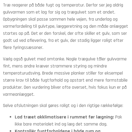
Træ reagerer på både fugt og temperatur. Derfor ser jeg aldrig
gulvvarmen som et lag for sig og trægulvet som et andet.
Opbygningen skal passe sammen hele vejen, fra underlag og
varmefordeling til gulvtype, læggeretning og den måde anlægget
startes op på. Det er den forskel, der ofte skiller et gulv, som ser
godt ud ved aflevering, fra et gulv, der stadig ligger roligt efter
flere fyringssæsoner.
Vælg også gulvet med omtanke. Nogle trægulve tåler gulvvarme
fint, mens andre kræver strammere styring og mindre
temperaturudsving. Brede massive planker stiller for eksempel
større krav til både fugtforhold og opstart end mere formstabile
produkter. Den vurdering bliver ofte overset, hvis fokus kun er på
varmeanlægget.
Selve afslutningen skal gøres roligt og i den rigtige rækkefølge:
Lad træet akklimatisere i rummet før lægning:
Pak
ikke bare materialet ind og læg det samme dag.
Kontrollér fugtforholdene i både rum og