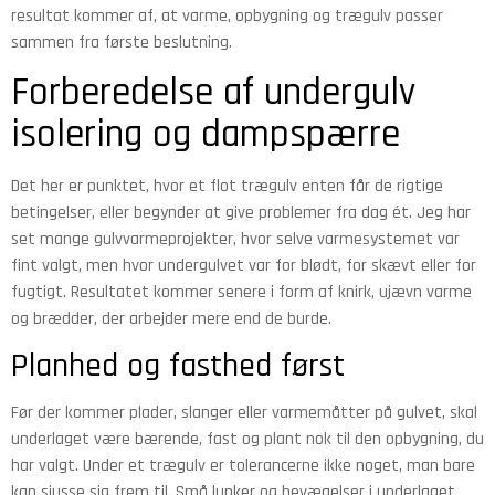
resultat kommer af, at varme, opbygning og trægulv passer
sammen fra første beslutning.
Forberedelse af undergulv
isolering og dampspærre
Det her er punktet, hvor et flot trægulv enten får de rigtige
betingelser, eller begynder at give problemer fra dag ét. Jeg har
set mange gulvvarmeprojekter, hvor selve varmesystemet var
fint valgt, men hvor undergulvet var for blødt, for skævt eller for
fugtigt. Resultatet kommer senere i form af knirk, ujævn varme
og brædder, der arbejder mere end de burde.
Planhed og fasthed først
Før der kommer plader, slanger eller varmemåtter på gulvet, skal
underlaget være bærende, fast og plant nok til den opbygning, du
har valgt. Under et trægulv er tolerancerne ikke noget, man bare
kan sjusse sig frem til. Små lunker og bevægelser i underlaget