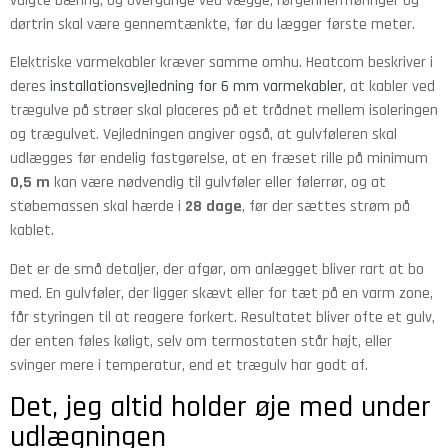
valgte bæring, og overgange ved vægge, rørgennemføringer og
dørtrin skal være gennemtænkte, før du lægger første meter.
Elektriske varmekabler kræver samme omhu. Heatcom beskriver i
deres
installationsvejledning for 6 mm varmekabler
, at kabler ved
trægulve på strøer skal placeres på et trådnet mellem isoleringen
og trægulvet. Vejledningen angiver også, at gulvføleren skal
udlægges før endelig fastgørelse, at en fræset rille på minimum
0,5 m
kan være nødvendig til gulvføler eller følerrør, og at
støbemassen skal hærde i
28 dage
, før der sættes strøm på
kablet.
Det er de små detaljer, der afgør, om anlægget bliver rart at bo
med. En gulvføler, der ligger skævt eller for tæt på en varm zone,
får styringen til at reagere forkert. Resultatet bliver ofte et gulv,
der enten føles køligt, selv om termostaten står højt, eller
svinger mere i temperatur, end et trægulv har godt af.
Det, jeg altid holder øje med under
udlægningen