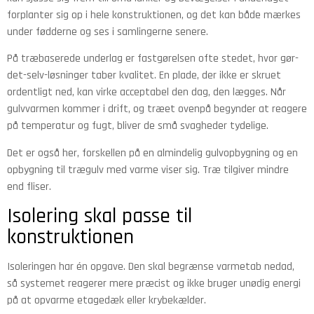
forplanter sig op i hele konstruktionen, og det kan både mærkes
under fødderne og ses i samlingerne senere.
På træbaserede underlag er fastgørelsen ofte stedet, hvor gør-
det-selv-løsninger taber kvalitet. En plade, der ikke er skruet
ordentligt ned, kan virke acceptabel den dag, den lægges. Når
gulvvarmen kommer i drift, og træet ovenpå begynder at reagere
på temperatur og fugt, bliver de små svagheder tydelige.
Det er også her, forskellen på en almindelig gulvopbygning og en
opbygning til trægulv med varme viser sig. Træ tilgiver mindre
end fliser.
Isolering skal passe til
konstruktionen
Isoleringen har én opgave. Den skal begrænse varmetab nedad,
så systemet reagerer mere præcist og ikke bruger unødig energi
på at opvarme etagedæk eller krybekælder.