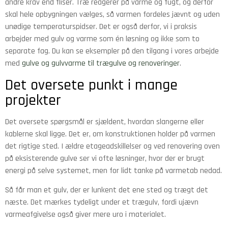
andre krav end fliser. Træ reagerer på varme og fugt, og derfor
skal hele opbygningen vælges, så varmen fordeles jævnt og uden
unødige temperaturspidser. Det er også derfor, vi i praksis
arbejder med gulv og varme som én løsning og ikke som to
separate fag. Du kan se eksempler på den tilgang i vores arbejde
med
gulve og gulvvarme til trægulve og renoveringer
.
Det oversete punkt i mange
projekter
Det oversete spørgsmål er sjældent, hvordan slangerne eller
kablerne skal ligge. Det er, om konstruktionen holder på varmen
det rigtige sted. I ældre etageadskillelser og ved renovering oven
på eksisterende gulve ser vi ofte løsninger, hvor der er brugt
energi på selve systemet, men for lidt tanke på varmetab nedad.
Så får man et gulv, der er lunkent det ene sted og trægt det
næste. Det mærkes tydeligt under et trægulv, fordi ujævn
varmeafgivelse også giver mere uro i materialet.