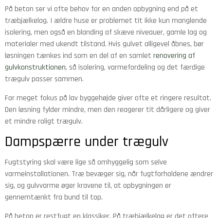
På beton ser vi ofte behov for en anden opbygning end på et
træbjælkelag. I ældre huse er problemet tit ikke kun manglende
isolering, men også en blanding af skæve niveauer, gamle lag og
materialer med ukendt tilstand. Hvis gulvet alligevel åbnes, bør
løsningen tænkes ind som en del af en samlet
renovering af
gulvkonstruktionen
, så isolering, varmefordeling og det færdige
trægulv passer sammen.
For meget fokus på lav byggehøjde giver ofte et ringere resultat.
Den løsning fylder mindre, men den reagerer tit dårligere og giver
et mindre roligt trægulv.
Dampspærre under trægulv
Fugtstyring skal være lige så omhyggelig som selve
varmeinstallationen. Træ bevæger sig, når fugtforholdene ændrer
sig, og gulvvarme øger kravene til, at opbygningen er
gennemtænkt fra bund til top.
På beton er restfugt en klassiker. På træbjælkelag er det oftere