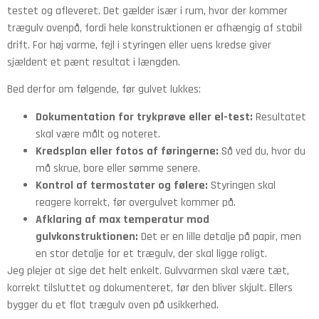
testet og afleveret. Det gælder især i rum, hvor der kommer
trægulv ovenpå, fordi hele konstruktionen er afhængig af stabil
drift. For høj varme, fejl i styringen eller uens kredse giver
sjældent et pænt resultat i længden.
Bed derfor om følgende, før gulvet lukkes:
Dokumentation for trykprøve eller el-test:
Resultatet
skal være målt og noteret.
Kredsplan eller fotos af føringerne:
Så ved du, hvor du
må skrue, bore eller sømme senere.
Kontrol af termostater og følere:
Styringen skal
reagere korrekt, før overgulvet kommer på.
Afklaring af max temperatur mod
gulvkonstruktionen:
Det er en lille detalje på papir, men
en stor detalje for et trægulv, der skal ligge roligt.
Jeg plejer at sige det helt enkelt. Gulvvarmen skal være tæt,
korrekt tilsluttet og dokumenteret, før den bliver skjult. Ellers
bygger du et flot trægulv oven på usikkerhed.