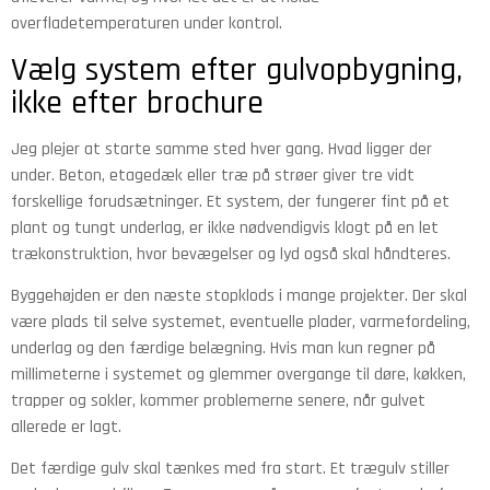
overfladetemperaturen under kontrol.
Vælg system efter gulvopbygning,
ikke efter brochure
Jeg plejer at starte samme sted hver gang. Hvad ligger der
under. Beton, etagedæk eller træ på strøer giver tre vidt
forskellige forudsætninger. Et system, der fungerer fint på et
plant og tungt underlag, er ikke nødvendigvis klogt på en let
trækonstruktion, hvor bevægelser og lyd også skal håndteres.
Byggehøjden er den næste stopklods i mange projekter. Der skal
være plads til selve systemet, eventuelle plader, varmefordeling,
underlag og den færdige belægning. Hvis man kun regner på
millimeterne i systemet og glemmer overgange til døre, køkken,
trapper og sokler, kommer problemerne senere, når gulvet
allerede er lagt.
Det færdige gulv skal tænkes med fra start. Et trægulv stiller