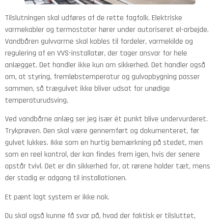
Tilslutningen skal udføres af de rette fagfolk. Elektriske
varmekabler og termostater hører under autoriseret el-arbejde.
Vandbåren gulvvarme skal kobles til fordeler, varmekilde og
regulering af en VVS-installatør, der tager ansvar for hele
anlægget. Det handler ikke kun om sikkerhed. Det handler også
om, at styring, fremløbstemperatur og gulvopbygning passer
sammen, så trægulvet ikke bliver udsat for unødige
temperaturudsving.
Ved vandbårne anlæg ser jeg især ét punkt blive undervurderet.
Trykprøven. Den skal være gennemført og dokumenteret, før
gulvet lukkes. Ikke som en hurtig bemærkning på stedet, men
som en reel kontrol, der kan findes frem igen, hvis der senere
opstår tvivl. Det er din sikkerhed for, at rørene holder tæt, mens
der stadig er adgang til installationen.
Et pænt lagt system er ikke nok.
Du skal også kunne få svar på, hvad der faktisk er tilsluttet,