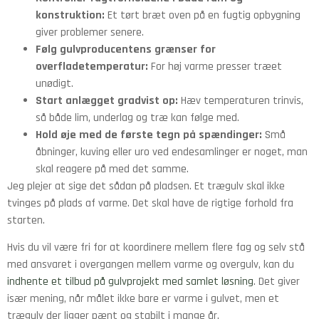
konstruktion:
Et tørt bræt oven på en fugtig opbygning
giver problemer senere.
Følg gulvproducentens grænser for
overfladetemperatur:
For høj varme presser træet
unødigt.
Start anlægget gradvist op:
Hæv temperaturen trinvis,
så både lim, underlag og træ kan følge med.
Hold øje med de første tegn på spændinger:
Små
åbninger, kuving eller uro ved endesamlinger er noget, man
skal reagere på med det samme.
Jeg plejer at sige det sådan på pladsen. Et trægulv skal ikke
tvinges på plads af varme. Det skal have de rigtige forhold fra
starten.
Hvis du vil være fri for at koordinere mellem flere fag og selv stå
med ansvaret i overgangen mellem varme og overgulv, kan du
indhente et tilbud på gulvprojekt med samlet løsning
. Det giver
især mening, når målet ikke bare er varme i gulvet, men et
trægulv der ligger pænt og stabilt i mange år.