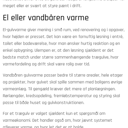
meget eller er svært at styre pænt i drift.
El eller vandbåren varme
El-gulvvarme giver mening i små rum, ved renovering og i opgaver,
hvor højden er presset. Det kan være en fornuftig løsning i entré,
toilet eller badeværelse, hvor man ønsker hurtig reaktion og en
enkel opbygning. Ulempen er, at den løsning sjældent er det
bedste match under større sammenhængende trægulve, hvor
varmefordeling og drift skal være rolig over tid.
Vandbåren gulvvarme passer bedre til større arealer, hele etager
og projekter, hvor gulvet skal spille sammen med boligens øvrige
varmeanlæg. Til gengæld kræver det mere af planlægningen.
Rørlængder, kredsopdeling, fremløbstemperatur og styring skal
passe til både huset og gulvkonstruktionen.
For et trægulv er valget sjældent kun et spørgsmål om
varmeøkonomi. Det handler også om, hvor jævnt systemet
afleverer varme, og hvor let det er at holde