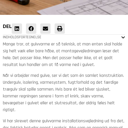
DEL
INDHOLDSFORTEGNELSE
Mange tror, at gulvvarme er så teknisk, at man enten skal holde
sig helt væk eller bare håbe, at montagevejledningen løser det
hele. Det passer ikke. Men det passer heller ikke, at et godt
resultat kun handler om at få varme ned i gulvet.
Når vi arbejder med gulve, ser vi det som én samlet konstruktion.
Undergulv, isolering, varmesystem, fugtforhold og det færdige
trægulv skal spille sammen. Hvis bare ét led bliver sjusket,
kommer regningen senere i form af knirk, skæv varme,
bevægelser i gulvet eller et slutresultat, der aldrig føles helt
rigtigt.
Vi har skrevet denne gulvvarme installationsvejledning ud fra det,
der faktisk betyder noget i praksis. Ikke som en generisk manual,