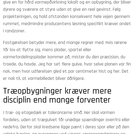
give en for hård varmepåvirkning lokalt og en opbygning, der bliver
dyrere og sværere at styre uden at give en reel gevinst. Følg
projekteringen, og hold afstanden konsekvent hele vejen gennem
rummet, medmindre producentens løsning specifikt kræver andet
i randzoner.
Fastgørelsen betyder mere, end mange regner med. Hvis rørene
får lov at flytte sig, mens plader, spartel eller
varmefordelingsplader kommer på, mister du den præcision, du
troede, du havde. Jeg har set flere gulve, hvor selve planen var fin
nok, men hvor udførelsen gled et par centimeter hist og her. Det
er nok til, at varmebilledet bliver dårligere.
Træopbygninger kræver mere
disciplin end mange forventer
I træ- og etagedæk er tolerancerne små. Her skal varmen
fordeles, uden at trægulvet får unødige spændinger ovenfra eller
nedefra. Derfor skal kredsene ligge pænt i deres spor eller på den