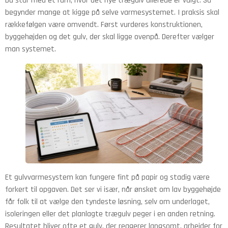
Du står med et rum, hvor det nye trægulv allerede er valgt. Så
begynder mange at kigge på selve varmesystemet. I praksis skal
rækkefølgen være omvendt. Først vurderes konstruktionen,
byggehøjden og det gulv, der skal ligge ovenpå. Derefter vælger
man systemet.
Et gulvvarmesystem kan fungere fint på papir og stadig være
forkert til opgaven. Det ser vi især, når ønsket om lav byggehøjde
får folk til at vælge den tyndeste løsning, selv om underlaget,
isoleringen eller det planlagte trægulv peger i en anden retning.
Resultatet bliver ofte et gulv, der reagerer langsomt, arbejder for