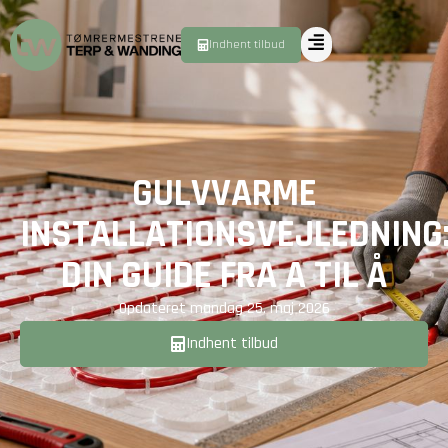
Indhent tilbud
GULVVARME
INSTALLATIONSVEJLEDNING
DIN GUIDE FRA A TIL Å
Opdateret
mandag 25. maj 2026
Indhent tilbud