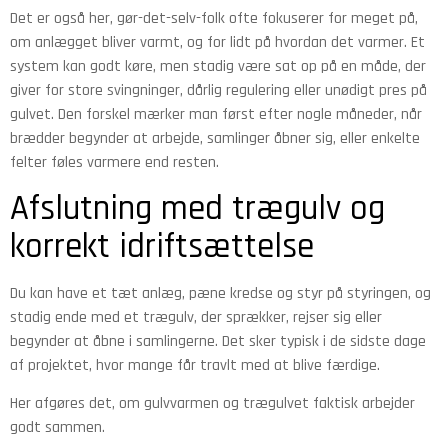
Det er også her, gør-det-selv-folk ofte fokuserer for meget på,
om anlægget bliver varmt, og for lidt på hvordan det varmer. Et
system kan godt køre, men stadig være sat op på en måde, der
giver for store svingninger, dårlig regulering eller unødigt pres på
gulvet. Den forskel mærker man først efter nogle måneder, når
brædder begynder at arbejde, samlinger åbner sig, eller enkelte
felter føles varmere end resten.
Afslutning med trægulv og
korrekt idriftsættelse
Du kan have et tæt anlæg, pæne kredse og styr på styringen, og
stadig ende med et trægulv, der sprækker, rejser sig eller
begynder at åbne i samlingerne. Det sker typisk i de sidste dage
af projektet, hvor mange får travlt med at blive færdige.
Her afgøres det, om gulvvarmen og trægulvet faktisk arbejder
godt sammen.