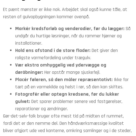
Et pænt mønster er ikke nok. Arbejdet skal også kunne tåle, at
resten af gulvopbygningen kommer ovenpå.
Markér kredsforløb og venderadier, før du lægger:
Så
undgår du hurtige løsninger, når du rammer hjørner og
installationer.
Hold ens afstand i de store flader:
Det giver den
roligste varmefordeling under trægulv.
Vær ekstra omhyggelig ved ydervægge og
døråbninger:
Her opstår mange sjuskefejl.
Placér føleren, så den måler repræsentativt:
Ikke for
tæt på en varmekilde og helst i rør, så den kan skiftes.
Fotografér eller optegn kredsene, før du lukker
gulvet:
Det sparer problemer senere ved fastgørelser,
reparationer og ændringer.
Gør-det-selv-folk bruger ofte mest tid på midten af rummet,
fordi det er den nemme del. Den håndværksmæssige kvalitet
bliver afgjort ude ved kanterne, omkring samlinger og i de steder,