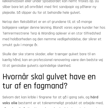
køkkenvasken eller under spisebordet kan nemt friskes op. Du
sliber bare let på området med fint sandpapir og påfører ny
plejeolie. Så slipper du for at behandle hele gulvet.
Netop den fleksibilitet er en af grundene til, at så mange
boligejere vælger denne løsning. Blandt vores egne kunder her hos
Tømrermestrene Terp & Wanding oplever vi en stor tilfredshed
med holdbarheden og den nemme vedligeholdelse, der sikrer et
smukt gulv i mange år.
Skulle der ske større skader, eller trænger gulvet bare til en
kærlig hånd, kan en professionel renovering være den bedste vej
til at genskabe gulvets oprindelige skønhed.
Hvornår skal gulvet have en
tur af en fagmand?
Selvom det kan krible i fingrene for at gå i gang selv, og
hård
voks olie
bestemt er et taknemmeligt produkt at arbejde med,