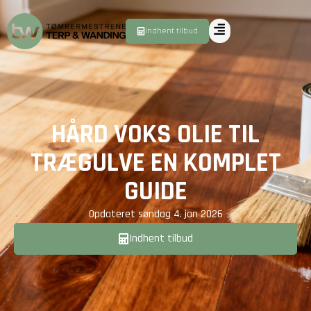
Indhent tilbud
HÅRD VOKS OLIE TIL
TRÆGULVE EN KOMPLET
GUIDE
Opdateret
søndag 4. jan 2026
Indhent tilbud