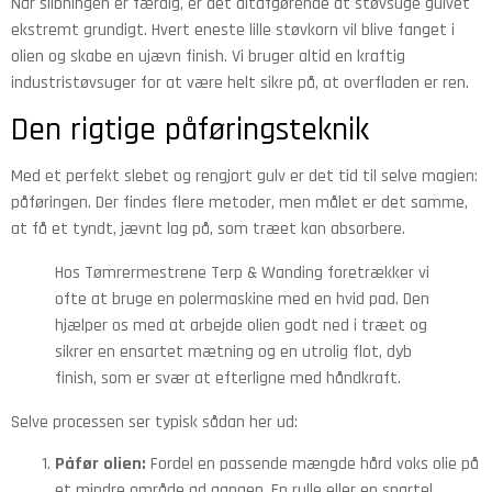
Når slibningen er færdig, er det altafgørende at støvsuge gulvet
ekstremt grundigt. Hvert eneste lille støvkorn vil blive fanget i
olien og skabe en ujævn finish. Vi bruger altid en kraftig
industristøvsuger for at være helt sikre på, at overfladen er ren.
Den rigtige påføringsteknik
Med et perfekt slebet og rengjort gulv er det tid til selve magien:
påføringen. Der findes flere metoder, men målet er det samme,
at få et tyndt, jævnt lag på, som træet kan absorbere.
Hos Tømrermestrene Terp & Wanding foretrækker vi
ofte at bruge en polermaskine med en hvid pad. Den
hjælper os med at arbejde olien godt ned i træet og
sikrer en ensartet mætning og en utrolig flot, dyb
finish, som er svær at efterligne med håndkraft.
Selve processen ser typisk sådan her ud:
Påfør olien:
Fordel en passende mængde hård voks olie på
et mindre område ad gangen. En rulle eller en spartel