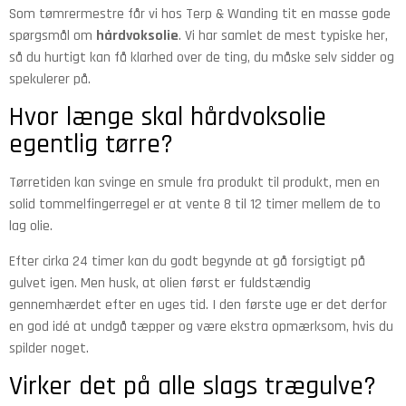
Som tømrermestre får vi hos Terp & Wanding tit en masse gode
spørgsmål om
hårdvoksolie
. Vi har samlet de mest typiske her,
så du hurtigt kan få klarhed over de ting, du måske selv sidder og
spekulerer på.
Hvor længe skal hårdvoksolie
egentlig tørre?
Tørretiden kan svinge en smule fra produkt til produkt, men en
solid tommelfingerregel er at vente 8 til 12 timer mellem de to
lag olie.
Efter cirka 24 timer kan du godt begynde at gå forsigtigt på
gulvet igen. Men husk, at olien først er fuldstændig
gennemhærdet efter en uges tid. I den første uge er det derfor
en god idé at undgå tæpper og være ekstra opmærksom, hvis du
spilder noget.
Virker det på alle slags trægulve?