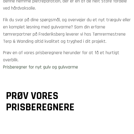
denne nemme pletreparation, der er en af de helt store fordele
ved hårdvoksolie.
Fik du svar på dine spørgsmål, og overvejer du et nyt trægulv eller
en komplet løsning med gulvvarme? Som din erfarne
tømrerpartner på Frederiksberg leverer vi hos Tømrermestrene
Terp & Wanding altid kvalitet og tryghed i dit projekt.
Prøv en af vores prisberegnere herunder for at få et hurtigt
overblik.
Prisberegner for nyt gulv og gulvvarme
PRØV VORES
PRISBEREGNERE