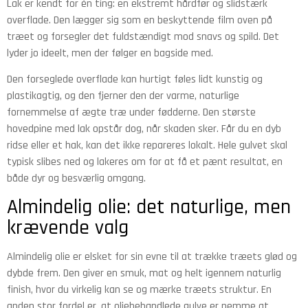
Lak er kendt for én ting: en ekstremt hårdfør og slidstærk
overflade. Den lægger sig som en beskyttende film oven på
træet og forsegler det fuldstændigt mod snavs og spild. Det
lyder jo ideelt, men der følger en bagside med.
Den forseglede overflade kan hurtigt føles lidt kunstig og
plastikagtig, og den fjerner den der varme, naturlige
fornemmelse af ægte træ under fødderne. Den største
hovedpine med lak opstår dog, når skaden sker. Får du en dyb
ridse eller et hak, kan det ikke repareres lokalt. Hele gulvet skal
typisk slibes ned og lakeres om for at få et pænt resultat, en
både dyr og besværlig omgang.
Almindelig olie: det naturlige, men
krævende valg
Almindelig olie er elsket for sin evne til at trække træets glød og
dybde frem. Den giver en smuk, mat og helt igennem naturlig
finish, hvor du virkelig kan se og mærke træets struktur. En
anden stor fordel er, at oliebehandlede gulve er nemme at