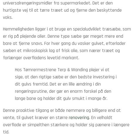
universalrengøringsmidler fra supermarkedet. Det er den
hurtigste vej til at tørre træet ud og fjerne den beskyttende
voks.
Hemmeligheden ligger i at bruge en specialudviklet træsæbe, som
er rig på plejende olier. Denne type sæbe gør meget mere end
bare at fjerne snavs. For hver gang du vasker gulvet, efterlader
sæben et mikroskopisk lag af frisk olie, som nærer træet og
forlænger overfladens levetid markant.
Hos Tømrermestrene Terp & Wanding plejer vi at
sige, at den rigtige sæbe er den bedste investering i
dit gulvs fremtid. Det er en lille ændring i din
rengøringsrutine, der gør en enorm forskel på den
lange bane og holder dit gulv smukt i mange år.
Denne proaktive tilgang er både nemmere og billigere end at
vente, til gulvet kræver en større
renovering
. En velholdt
overflade er simpelthen stærkere og holder sig pænere i længere
tid.