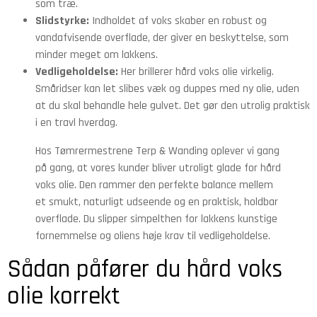
som træ.
Slidstyrke:
Indholdet af voks skaber en robust og
vandafvisende overflade, der giver en beskyttelse, som
minder meget om lakkens.
Vedligeholdelse:
Her brillerer hård voks olie virkelig.
Småridser kan let slibes væk og duppes med ny olie, uden
at du skal behandle hele gulvet. Det gør den utrolig praktisk
i en travl hverdag.
Hos Tømrermestrene Terp & Wanding oplever vi gang
på gang, at vores kunder bliver utroligt glade for hård
voks olie. Den rammer den perfekte balance mellem
et smukt, naturligt udseende og en praktisk, holdbar
overflade. Du slipper simpelthen for lakkens kunstige
fornemmelse og oliens høje krav til vedligeholdelse.
Sådan påfører du hård voks
olie korrekt