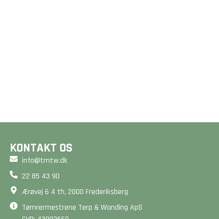
GULVE &
GULVVARME
TRÆTERRASSER
Et godt gulv er mere end
Drømmer du om en smuk
bare en overflade - det
terrasse? Vi designer og
er fundamentet for dit
bygger unikke løsninger,
hjem. Beregn din pris på
der forlænger dit hjem
2 minutter her på siden.
og matcher dine ønsker.
BEREGN PRIS
BEREGN PRIS
KONTAKT OS
info@tmtw.dk
22 85 43 90
Ærøvej 6 4 th, 2000 Frederiksberg
Tømrermestrene Terp & Wanding ApS