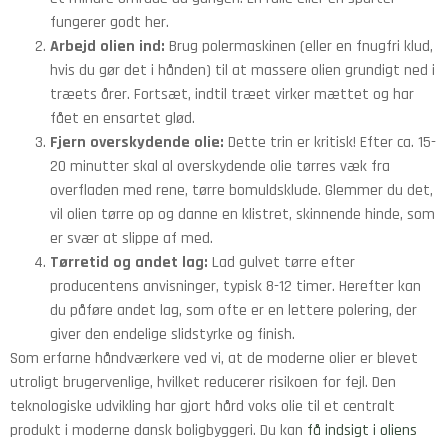
fungerer godt her.
Arbejd olien ind:
Brug polermaskinen (eller en fnugfri klud,
hvis du gør det i hånden) til at massere olien grundigt ned i
træets årer. Fortsæt, indtil træet virker mættet og har
fået en ensartet glød.
Fjern overskydende olie:
Dette trin er kritisk! Efter ca. 15-
20 minutter skal al overskydende olie tørres væk fra
overfladen med rene, tørre bomuldsklude. Glemmer du det,
vil olien tørre op og danne en klistret, skinnende hinde, som
er svær at slippe af med.
Tørretid og andet lag:
Lad gulvet tørre efter
producentens anvisninger, typisk 8-12 timer. Herefter kan
du påføre andet lag, som ofte er en lettere polering, der
giver den endelige slidstyrke og finish.
Som erfarne håndværkere ved vi, at de moderne olier er blevet
utroligt brugervenlige, hvilket reducerer risikoen for fejl. Den
teknologiske udvikling har gjort hård voks olie til et centralt
produkt i moderne dansk boligbyggeri. Du kan
få indsigt i oliens