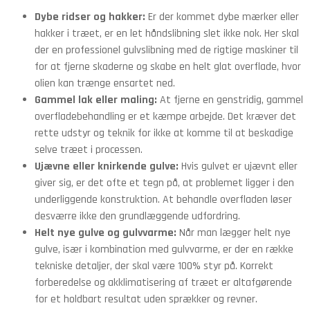
Dybe ridser og hakker:
Er der kommet dybe mærker eller
hakker i træet, er en let håndslibning slet ikke nok. Her skal
der en professionel gulvslibning med de rigtige maskiner til
for at fjerne skaderne og skabe en helt glat overflade, hvor
olien kan trænge ensartet ned.
Gammel lak eller maling:
At fjerne en genstridig, gammel
overfladebehandling er et kæmpe arbejde. Det kræver det
rette udstyr og teknik for ikke at komme til at beskadige
selve træet i processen.
Ujævne eller knirkende gulve:
Hvis gulvet er ujævnt eller
giver sig, er det ofte et tegn på, at problemet ligger i den
underliggende konstruktion. At behandle overfladen løser
desværre ikke den grundlæggende udfordring.
Helt nye gulve og gulvvarme:
Når man lægger helt nye
gulve, især i kombination med gulvvarme, er der en række
tekniske detaljer, der skal være 100% styr på. Korrekt
forberedelse og akklimatisering af træet er altafgørende
for et holdbart resultat uden sprækker og revner.