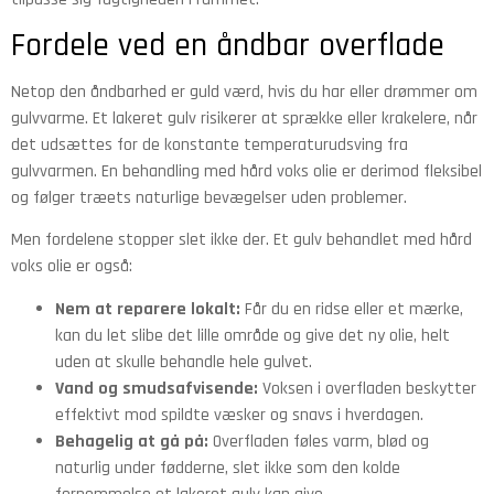
Fordele ved en åndbar overflade
Netop den åndbarhed er guld værd, hvis du har eller drømmer om
gulvvarme. Et lakeret gulv risikerer at sprække eller krakelere, når
det udsættes for de konstante temperaturudsving fra
gulvvarmen. En behandling med hård voks olie er derimod fleksibel
og følger træets naturlige bevægelser uden problemer.
Men fordelene stopper slet ikke der. Et gulv behandlet med hård
voks olie er også:
Nem at reparere lokalt:
Får du en ridse eller et mærke,
kan du let slibe det lille område og give det ny olie, helt
uden at skulle behandle hele gulvet.
Vand og smudsafvisende:
Voksen i overfladen beskytter
effektivt mod spildte væsker og snavs i hverdagen.
Behagelig at gå på:
Overfladen føles varm, blød og
naturlig under fødderne, slet ikke som den kolde