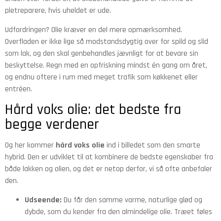
pletreparere, hvis uheldet er ude.
Udfordringen? Olie kræver en del mere opmærksomhed.
Overfladen er ikke lige så modstandsdygtig over for spild og slid
som lak, og den skal genbehandles jævnligt for at bevare sin
beskyttelse. Regn med en opfriskning mindst én gang om året,
og endnu oftere i rum med meget trafik som køkkenet eller
entréen.
Hård voks olie: det bedste fra
begge verdener
Og her kommer
hård voks olie
ind i billedet som den smarte
hybrid. Den er udviklet til at kombinere de bedste egenskaber fra
både lakken og olien, og det er netop derfor, vi så ofte anbefaler
den.
Udseende:
Du får den samme varme, naturlige glød og
dybde, som du kender fra den almindelige olie. Træet føles