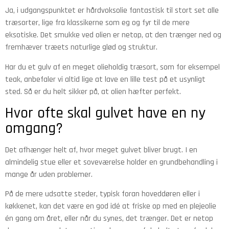
Ja, i udgangspunktet er hårdvoksolie fantastisk til stort set alle
træsorter, lige fra klassikerne som eg og fyr til de mere
eksotiske. Det smukke ved olien er netop, at den trænger ned og
fremhæver træets naturlige glød og struktur.
Har du et gulv af en meget olieholdig træsort, som for eksempel
teak, anbefaler vi altid lige at lave en lille test på et usynligt
sted. Så er du helt sikker på, at olien hæfter perfekt.
Hvor ofte skal gulvet have en ny
omgang?
Det afhænger helt af, hvor meget gulvet bliver brugt. I en
almindelig stue eller et soveværelse holder en grundbehandling i
mange år uden problemer.
På de mere udsatte steder, typisk foran hoveddøren eller i
køkkenet, kan det være en god idé at friske op med en plejeolie
én gang om året, eller når du synes, det trænger. Det er netop