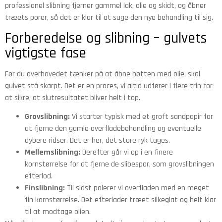
professionel slibning fjerner gammel lak, olie og skidt, og åbner
træets porer, så det er klar til at suge den nye behandling til sig.
Forberedelse og slibning – gulvets
vigtigste fase
Før du overhovedet tænker på at åbne bøtten med olie, skal
gulvet stå skarpt. Det er en proces, vi altid udfører i flere trin for
at sikre, at slutresultatet bliver helt i top.
Grovslibning:
Vi starter typisk med et groft sandpapir for
at fjerne den gamle overfladebehandling og eventuelle
dybere ridser. Det er her, det store ryk tages.
Mellemslibning:
Derefter går vi op i en finere
kornstørrelse for at fjerne de slibespor, som grovslibningen
efterlod.
Finslibning:
Til sidst polerer vi overfladen med en meget
fin kornstørrelse. Det efterlader træet silkeglat og helt klar
til at modtage olien.