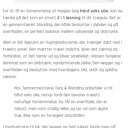
For at få en fornemmelse af magien bag
hård voks olie
, kan du
tænke på det som en smart
2 i 1 løsning
til dit trægulv. Det er
en gennemtænkt blanding, der både beskytter i dybden og på
overfladen, en perfekt balance mellem udseende og slidstyrke.
Olien er lidt ligesom en fugtighedscreme, der trænger dybt ned i
træets porer. Den mætter træet indefra, giver det næring og
forhindrer, at det tørrer ud og bliver skrøbeligt. Voksen fungerer
derimod som en slidstærk, vandafvisende jakke. Den lægger sig i
overfladen og beskytter mod hverdagens slid, skidt og spildte
væsker.
Hos Tømrermestrene Terp & Wanding anbefaler vi tit
hård voks olie, netop fordi den bevarer træets
naturlige fornemmelse. Du får en overflade, der er
robust, men som stadig føles og ser ud som ægte
træ, ikke som en forseglet plastikfilm.
I modsætning til lak, der lægger en helt lukket hinde oven på