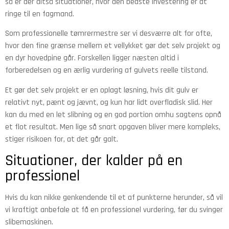
så er der altså situationer, hvor den bedste investering er at
ringe til en fagmand.
Som professionelle tømrermestre ser vi desværre alt for ofte,
hvor den fine grænse mellem et vellykket gør det selv projekt og
en dyr hovedpine går. Forskellen ligger næsten altid i
forberedelsen og en ærlig vurdering af gulvets reelle tilstand.
Et gør det selv projekt er en oplagt løsning, hvis dit gulv er
relativt nyt, pænt og jævnt, og kun har lidt overfladisk slid. Her
kan du med en let slibning og en god portion omhu sagtens opnå
et flot resultat. Men lige så snart opgaven bliver mere kompleks,
stiger risikoen for, at det går galt.
Situationer, der kalder på en
professionel
Hvis du kan nikke genkendende til et af punkterne herunder, så vil
vi kraftigt anbefale at få en professionel vurdering, før du svinger
slibemaskinen.