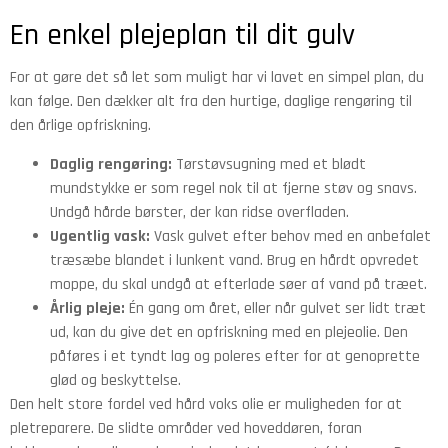
En enkel plejeplan til dit gulv
For at gøre det så let som muligt har vi lavet en simpel plan, du
kan følge. Den dækker alt fra den hurtige, daglige rengøring til
den årlige opfriskning.
Daglig rengøring:
Tørstøvsugning med et blødt
mundstykke er som regel nok til at fjerne støv og snavs.
Undgå hårde børster, der kan ridse overfladen.
Ugentlig vask:
Vask gulvet efter behov med en anbefalet
træsæbe blandet i lunkent vand. Brug en hårdt opvredet
moppe, du skal undgå at efterlade søer af vand på træet.
Årlig pleje:
Én gang om året, eller når gulvet ser lidt træt
ud, kan du give det en opfriskning med en plejeolie. Den
påføres i et tyndt lag og poleres efter for at genoprette
glød og beskyttelse.
Den helt store fordel ved hård voks olie er muligheden for at
pletreparere. De slidte områder ved hoveddøren, foran