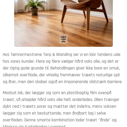
Hos Tømrermestrene Terp & Wanding ser vi en klar tendens ude
hos vores kunder. Flere og flere vælger hård voks olie, og det er
der rigtig gode grunde til. Behandlingen giver ikke bare en smuk,
silkemat overflade, der virkelig fremhæver træets naturlige spil
og årer, men den skaber også en imponerende slidstærk barriere.
Modsat lak, der lægger sig som en plastikagtig film ovenpå
træet, så arbejder hård voks olie helt anderledes. Olien trænger
dybt ned i træets porer og mætter det indefra, mens voksen
lægger sig som et beskyttende, men åndbart lag i selve
overfladen. Denne smarte kombination lader træet "ånde" og
tilpasse sig fugtigheden i rummet.