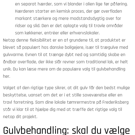
en separat hærder, som vi blander i olien lige før påføring.
Hærderen starter en kemisk proces, der gør overfladen
markant stærkere og mere modstandsdygtig over for
ridser og slid. Den er det oplagte valg til travle områder
som køkkener, entréer eller erhvervslokaler.
Netop denne fleksibilitet er en af grundene til, at produktet er
blevet så populært hos danske boligejere, især til trægulve med
gulvvarme. Evnen til at trænge dybt ned og samtidig skabe en
åndbar overflade, der ikke slår revner som traditionel lak, er helt
unik. Du kan læse mere om de populære valg til gulvbehandling
her.
Valget af den rigtige type sikrer, at dit gulv får den bedst mulige
beskyttelse, uanset om det er i et stille soveværelse eller en
travl forretning. Som dine lokale tømrermestre på Frederiksberg
står vi klar til at hjælpe dig med at træffe det rigtige valg til
netop dit projekt.
Gulvbehandling: skal du vælge