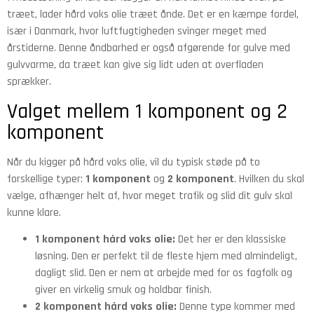
træet, lader hård voks olie træet ånde. Det er en kæmpe fordel,
især i Danmark, hvor luftfugtigheden svinger meget med
årstiderne. Denne åndbarhed er også afgørende for gulve med
gulvvarme, da træet kan give sig lidt uden at overfladen
sprækker.
Valget mellem 1 komponent og 2
komponent
Når du kigger på hård voks olie, vil du typisk støde på to
forskellige typer:
1 komponent
og
2 komponent
. Hvilken du skal
vælge, afhænger helt af, hvor meget trafik og slid dit gulv skal
kunne klare.
1 komponent hård voks olie:
Det her er den klassiske
løsning. Den er perfekt til de fleste hjem med almindeligt,
dagligt slid. Den er nem at arbejde med for os fagfolk og
giver en virkelig smuk og holdbar finish.
2 komponent hård voks olie:
Denne type kommer med