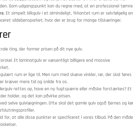
ånden. Som udgangspunkt kan du regne med, at en professionel tømre
ms
. Et simpelt klikgulv i et almindeligt, firkantet rum er selvfølgelig en
ceret sildebensparket, hvor der er brug for mange tilskæringer.
rer
le ting, der former prisen på dit nye gulv.
rskel. Et laminatgulv er væsentligt billigere end massive
rket.
gulært rum er lige til. Men rum med skæve vinkler, rør, der skal føres
er kræver mere tid og snilde fra os.
ergulv rettes op, have en ny fugtspærre eller måske forstærkes? Et
der holder, og det kan påvirke prisen.
ed selve gulvlægningen. Ofte skal det gamle gulv også fjernes og kø
fslutningsprofiler.
for, at alle disse punkter er specificeret i vores tilbud. På den måde
askelser.