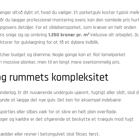
hænger altså dybt af, hvad du vælger. Et parketgulv koster typisk mel
år du lægger professionel montering oveni, kan den samlede pris hur
 opgavens detaljer. For et sildebensparket, som kræver en helt anden
ens snige sig op omkring
1.250 kroner pr. m²
inklusive alt arbejdet. D
torer for gulvlægning for at få et dybere indblik.
matcher budget og drømme. Nogle gange kan et flot lamelparket
massive planker, men til en langt mere overkommelig pris.
 og rummets kompleksitet
derlag. Er dit nuværende undergulv ujævnt, fugtigt eller slidt, skal d
egynde at lægge det nye gulv. Det kan for eksempel indebære:
artles eller slibes væk for at sikre en helt plan overflade.
ager og kældre er det afgørende at beskytte et trægulv mod fugt
dder eller revner i betongulvet skal fikses først.