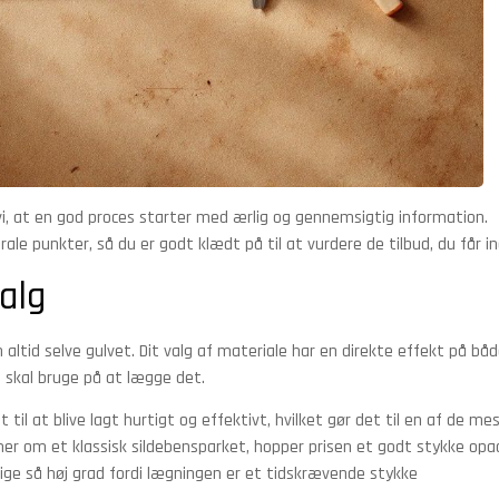
, at en god proces starter med ærlig og gennemsigtig information.
le punkter, så du er godt klædt på til at vurdere de tilbud, du får in
alg
ltid selve gulvet. Dit valg af materiale har en direkte effekt på bå
e skal bruge på at lægge det.
til at blive lagt hurtigt og effektivt, hvilket gør det til en af de me
er om et klassisk sildebensparket, hopper prisen et godt stykke opa
 lige så høj grad fordi lægningen er et tidskrævende stykke