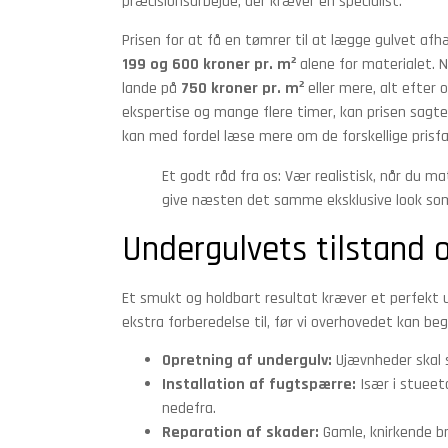
præcisionsarbejde, der kræver en specialist.
Prisen for at få en tømrer til at lægge gulvet af
199 og 600 kroner pr. m²
alene for materialet. N
lande på
750 kroner pr. m²
eller mere, alt efter
ekspertise og mange flere timer, kan prisen sagt
kan med fordel læse mere om de forskellige prisfak
Et godt råd fra os: Vær realistisk, når du 
give næsten det samme eksklusive look som 
Undergulvets tilstand
Et smukt og holdbart resultat kræver et perfekt un
ekstra forberedelse til, før vi overhovedet kan b
Opretning af undergulv:
Ujævnheder skal sp
Installation af fugtspærre:
Især i stueet
nedefra.
Reparation af skader:
Gamle, knirkende bræ