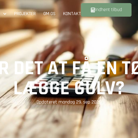
Indhent tilbud
PROJEKTER
OM OS
KONTAKT
 DET AT FÅ EN T
LÆGGE GULV?
Opdateret
mandag 29. sep 2025