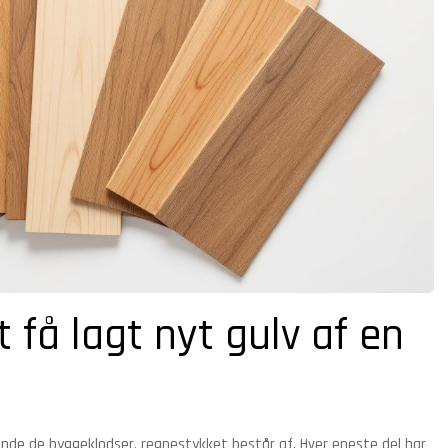
 få lagt nyt gulv af en
kende de byggeklodser, regnestykket består af. Hver eneste del har