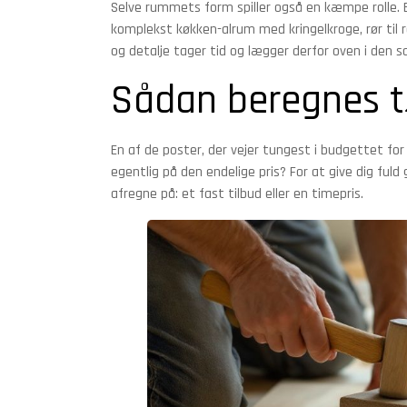
Selve rummets form spiller også en kæmpe rolle. E
komplekst køkken-alrum med kringelkroge, rør til r
og detalje tager tid og lægger derfor oven i den s
Sådan beregnes t
En af de poster, der vejer tungest i budgettet for 
egentlig på den endelige pris? For at give dig ful
afregne på: et fast tilbud eller en timepris.