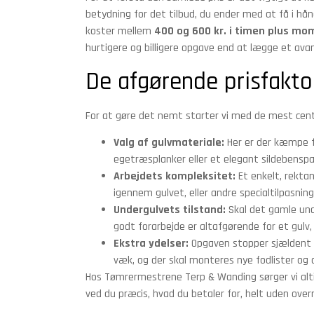
betydning for det tilbud, du ender med at få i h
koster mellem
400 og 600 kr. i timen plus mo
hurtigere og billigere opgave end at lægge et avan
De afgørende prisfakto
For at gøre det nemt starter vi med de mest centra
Valg af gulvmateriale:
Her er der kæmpe fo
egetræsplanker eller et elegant sildebenspa
Arbejdets kompleksitet:
Et enkelt, rektan
igennem gulvet, eller andre specialtilpasning
Undergulvets tilstand:
Skal det gamle und
godt forarbejde er altafgørende for et gulv, 
Ekstra ydelser:
Opgaven stopper sjældent v
væk, og der skal monteres nye fodlister og a
Hos Tømrermestrene Terp & Wanding sørger vi altid 
ved du præcis, hvad du betaler for, helt uden overr