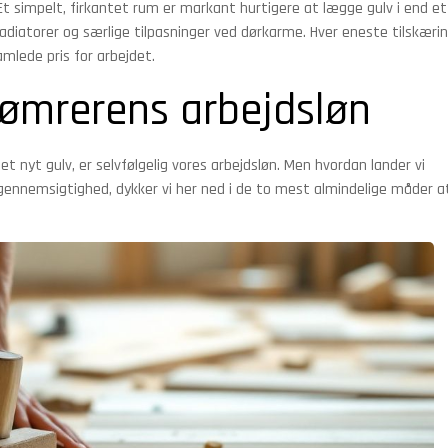
t simpelt, firkantet rum er markant hurtigere at lægge gulv i end et
adiatorer og særlige tilpasninger ved dørkarme. Hver eneste tilskæri
amlede pris for arbejdet.
ømrerens arbejdsløn
et nyt gulv, er selvfølgelig vores arbejdsløn. Men hvordan lander vi
d gennemsigtighed, dykker vi her ned i de to mest almindelige måder a