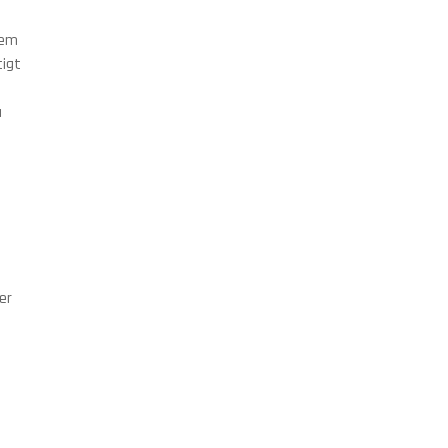
lem
tigt
u
er