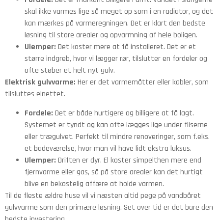
skal ikke varmes lige så meget op som i en radiator, og det
kan mærkes på varmeregningen. Det er klart den bedste
løsning til store arealer og opvarmning af hele boligen.
Ulemper:
Det koster mere at få installeret. Det er et
større indgreb, hvor vi lægger rør, tilslutter en fordeler og
ofte støber et helt nyt gulv.
Elektrisk gulvvarme:
Her er det varmemåtter eller kabler, som
tilsluttes elnettet.
Fordele:
Det er både hurtigere og billigere at få lagt.
Systemet er tyndt og kan ofte lægges lige under fliserne
eller trægulvet. Perfekt til mindre renoveringer, som f.eks.
et badeværelse, hvor man vil have lidt ekstra luksus.
Ulemper:
Driften er dyr. El koster simpelthen mere end
fjernvarme eller gas, så på store arealer kan det hurtigt
blive en bekostelig affære at holde varmen.
Til de fleste ældre huse vil vi næsten altid pege på vandbåret
gulvvarme som den primære løsning. Set over tid er det bare den
bedste investering.