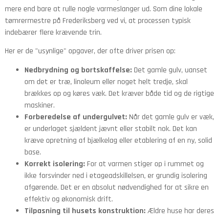
mere end bare at rulle nogle varmeslanger ud. Som dine lokale
tømrermestre på Frederiksberg ved vi, at processen typisk
indebærer flere krævende trin.
Her er de "usynlige" opgaver, der ofte driver prisen op:
Nedbrydning og bortskaffelse:
Det gamle gulv, uanset
om det er træ, linoleum eller noget helt tredje, skal
brækkes op og køres væk. Det kræver både tid og de rigtige
maskiner.
Forberedelse af undergulvet:
Når det gamle gulv er væk,
er underlaget sjældent jævnt eller stabilt nok. Det kan
kræve opretning af bjælkelag eller etablering af en ny, solid
base.
Korrekt isolering:
For at varmen stiger op i rummet og
ikke forsvinder ned i etageadskillelsen, er grundig isolering
afgørende. Det er en absolut nødvendighed for at sikre en
effektiv og økonomisk drift.
Tilpasning til husets konstruktion:
Ældre huse har deres