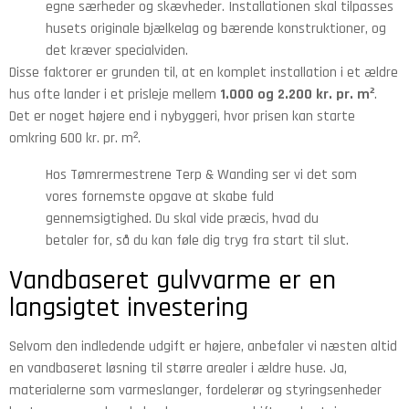
egne særheder og skævheder. Installationen skal tilpasses
husets originale bjælkelag og bærende konstruktioner, og
det kræver specialviden.
Disse faktorer er grunden til, at en komplet installation i et ældre
hus ofte lander i et prisleje mellem
1.000 og 2.200 kr. pr. m²
.
Det er noget højere end i nybyggeri, hvor prisen kan starte
omkring 600 kr. pr. m².
Hos Tømrermestrene Terp & Wanding ser vi det som
vores fornemste opgave at skabe fuld
gennemsigtighed. Du skal vide præcis, hvad du
betaler for, så du kan føle dig tryg fra start til slut.
Vandbaseret gulvvarme er en
langsigtet investering
Selvom den indledende udgift er højere, anbefaler vi næsten altid
en vandbaseret løsning til større arealer i ældre huse. Ja,
materialerne som varmeslanger, fordelerør og styringsenheder