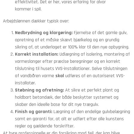
effektivitet. Det er her, vores erfaring for alvor
kommer i spil.
Arbejdslønnen dækker typisk over:
Nedbrydning og klargøring:
Fjernelse af det gamle gulv,
opretning af et måske skævt bjælkelag og en grundig
sikring af, at underlaget er 100% klar til den nye opbygning.
Korrekt installation:
Udlægning af isolering, montering af
varmeslanger efter præcise beregninger og en korrekt
tilslutning til husets VVS-installationer. Selve tilslutningen
af vandbåren varme
skal
udføres af en autoriseret VVS-
installatør.
Støbning og afretning:
At sikre et perfekt plant og
holdbart betondæk, der både beskytter systemet og
skaber den ideelle base for dit nye trægulv.
Finish og garanti:
Lægning af den endelige gulvbelægning
samt en garanti for, at alt er udført efter alle kunstens
regler og gældende forskrifter.
At hyre professionelle er din forsikring mod fejl, der kan blive