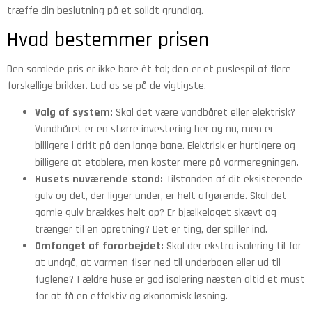
træffe din beslutning på et solidt grundlag.
Hvad bestemmer prisen
Den samlede pris er ikke bare ét tal; den er et puslespil af flere
forskellige brikker. Lad os se på de vigtigste.
Valg af system:
Skal det være vandbåret eller elektrisk?
Vandbåret er en større investering her og nu, men er
billigere i drift på den lange bane. Elektrisk er hurtigere og
billigere at etablere, men koster mere på varmeregningen.
Husets nuværende stand:
Tilstanden af dit eksisterende
gulv og det, der ligger under, er helt afgørende. Skal det
gamle gulv brækkes helt op? Er bjælkelaget skævt og
trænger til en opretning? Det er ting, der spiller ind.
Omfanget af forarbejdet:
Skal der ekstra isolering til for
at undgå, at varmen fiser ned til underboen eller ud til
fuglene? I ældre huse er god isolering næsten altid et must
for at få en effektiv og økonomisk løsning.