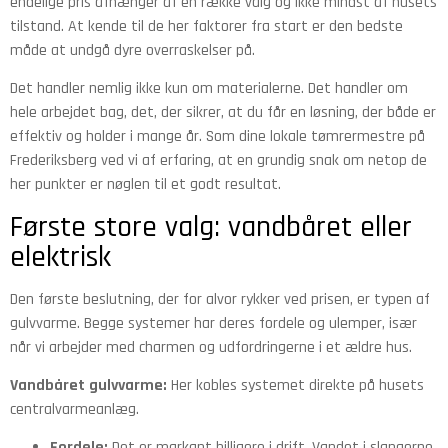
endelige pris afhænger af en række valg og ikke mindst af husets
tilstand. At kende til de her faktorer fra start er den bedste
måde at undgå dyre overraskelser på.
Det handler nemlig ikke kun om materialerne. Det handler om
hele arbejdet bag, det, der sikrer, at du får en løsning, der både er
effektiv og holder i mange år. Som dine lokale tømrermestre på
Frederiksberg ved vi af erfaring, at en grundig snak om netop de
her punkter er nøglen til et godt resultat.
Første store valg: vandbåret eller
elektrisk
Den første beslutning, der for alvor rykker ved prisen, er typen af
gulvvarme. Begge systemer har deres fordele og ulemper, især
når vi arbejder med charmen og udfordringerne i et ældre hus.
Vandbåret gulvvarme:
Her kobles systemet direkte på husets
centralvarmeanlæg.
Fordele:
Det er markant billigere i drift. Vandet i slangerne