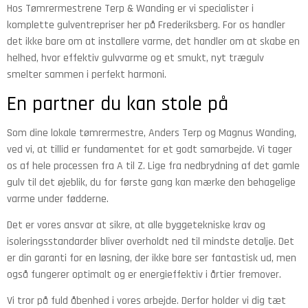
Hos Tømrermestrene Terp & Wanding er vi specialister i
komplette gulventrepriser her på Frederiksberg. For os handler
det ikke bare om at installere varme, det handler om at skabe en
helhed, hvor effektiv gulvvarme og et smukt, nyt trægulv
smelter sammen i perfekt harmoni.
En partner du kan stole på
Som dine lokale tømrermestre, Anders Terp og Magnus Wanding,
ved vi, at tillid er fundamentet for et godt samarbejde. Vi tager
os af hele processen fra A til Z. Lige fra nedbrydning af det gamle
gulv til det øjeblik, du for første gang kan mærke den behagelige
varme under fødderne.
Det er vores ansvar at sikre, at alle byggetekniske krav og
isoleringsstandarder bliver overholdt ned til mindste detalje. Det
er din garanti for en løsning, der ikke bare ser fantastisk ud, men
også fungerer optimalt og er energieffektiv i årtier fremover.
Vi tror på fuld åbenhed i vores arbejde. Derfor holder vi dig tæt