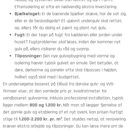
Efterisolering er ofte en nødvendig ekstra investering.
Bjælkelaget:
Er de bærende bjælker skæve, har de sat sig,
eller er de beskadigede? Et ujævnt undergulv skal rettes
op, ellers får du aldrig et pænt og plant nyt gulv.
Fugt:
Er der tegn på fugt fra kælderen eller jorden under
huset? Fugtproblemer
skal
løses, inden der kommer nyt
gulv på, ellers risikerer du råd og svamp.
Tilpasninger:
Den nye gulvopbygning med varme og
isolering hæver typisk gulvet en smule. Det betyder, at
døre, dørkarme og paneler ofte skal tilpasses i højden,
hvilket også skal med i budgettet.
En undersøgelse baseret på tilbud fra danske gulv- og VVS-
firmaer viser, at den samlede pris pr. kvadratmeter for
vandbaseret gulvvarme, inklusiv professionel installation, typisk
ligger mellem
800 og 1.200 kr.
Når man så lægger fjernelse af
det gamle gulv og etablering af et nyt oveni, kan prisen hurtigt
stige til
1.200-2.200 kr. pr. m²
. Det skyldes netop, at renovering
kræver ekstra arbejde og tilpasninger. Du kan læse mere om de