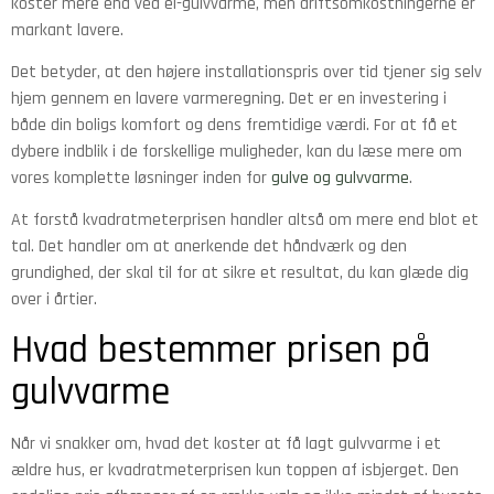
koster mere end ved el-gulvvarme, men driftsomkostningerne er
markant lavere.
Det betyder, at den højere installationspris over tid tjener sig selv
hjem gennem en lavere varmeregning. Det er en investering i
både din boligs komfort og dens fremtidige værdi. For at få et
dybere indblik i de forskellige muligheder, kan du læse mere om
vores komplette løsninger inden for
gulve og gulvvarme
.
At forstå kvadratmeterprisen handler altså om mere end blot et
tal. Det handler om at anerkende det håndværk og den
grundighed, der skal til for at sikre et resultat, du kan glæde dig
over i årtier.
Hvad bestemmer prisen på
gulvvarme
Når vi snakker om, hvad det koster at få lagt gulvvarme i et
ældre hus, er kvadratmeterprisen kun toppen af isbjerget. Den