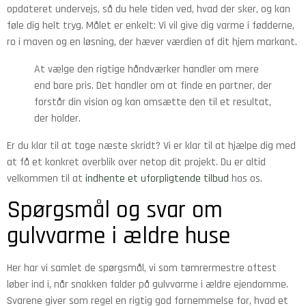
opdateret undervejs, så du hele tiden ved, hvad der sker, og kan
føle dig helt tryg. Målet er enkelt: Vi vil give dig varme i fødderne,
ro i maven og en løsning, der hæver værdien af dit hjem markant.
At vælge den rigtige håndværker handler om mere
end bare pris. Det handler om at finde en partner, der
forstår din vision og kan omsætte den til et resultat,
der holder.
Er du klar til at tage næste skridt? Vi er klar til at hjælpe dig med
at få et konkret overblik over netop dit projekt. Du er altid
velkommen til at
indhente et uforpligtende tilbud
hos os.
Spørgsmål og svar om
gulvvarme i ældre huse
Her har vi samlet de spørgsmål, vi som tømrermestre oftest
løber ind i, når snakken falder på gulvvarme i ældre ejendomme.
Svarene giver som regel en rigtig god fornemmelse for, hvad et