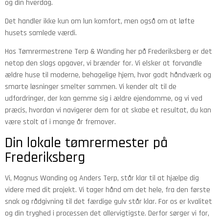
og din hverdag.
Det handler ikke kun om lun komfort, men også om at løfte
husets samlede værdi.
Hos Tømrermestrene Terp & Wanding her på Frederiksberg er det
netop den slags opgaver, vi brænder for. Vi elsker at forvandle
ældre huse til moderne, behagelige hjem, hvor godt håndværk og
smarte løsninger smelter sammen. Vi kender alt til de
udfordringer, der kan gemme sig i ældre ejendomme, og vi ved
præcis, hvordan vi navigerer dem for at skabe et resultat, du kan
være stolt af i mange år fremover.
Din lokale tømrermester på
Frederiksberg
Vi, Magnus Wanding og Anders Terp, står klar til at hjælpe dig
videre med dit projekt. Vi tager hånd om det hele, fra den første
snak og rådgivning til det færdige gulv står klar. For os er kvalitet
og din tryghed i processen det allervigtigste. Derfor sørger vi for,