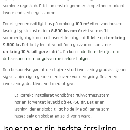
samlede regnskab. Driftsomkostningerne er simpelthen markant
lavere end ved el-gulvvarme.
For et gennemsnitligt hus på omkring
100 m²
vil en vandbaseret
løsning typisk koste cirka
8.500 kr. om året
i varme. Til
sammenligning kan en elbaseret løsning snildt løbe op i
omkring
9.500 kr.
Det betyder, at vandbåren gulvvarme kan være
omkring 10 % billigere i drift
. Du kan
finde flere detaljer om
driftsøkonomien for gulvvarme i ældre boliger
.
Den besparelse gør, at den højere startinvestering gradvist tjener
sig selv hjem igen gennem en lavere varmeregning. Det er en
investering, der bliver ved med at give.
Et korrekt installeret vandbåret gulvvarmesystem
har en forventet levetid på
40-50 år
. Det er en
løsning, der er skabt til at holde lige så længe som
huset selv og skaber en solid, varig værdi.
Isolering er din bedste forsikring