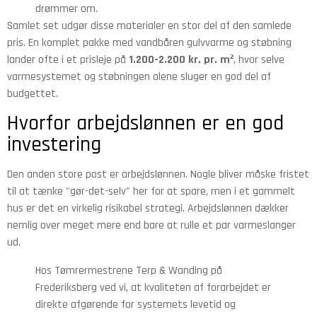
drømmer om.
Samlet set udgør disse materialer en stor del af den samlede
pris. En komplet pakke med vandbåren gulvvarme og støbning
lander ofte i et prisleje på
1.200-2.200 kr. pr. m²
, hvor selve
varmesystemet og støbningen alene sluger en god del af
budgettet.
Hvorfor arbejdslønnen er en god
investering
Den anden store post er arbejdslønnen. Nogle bliver måske fristet
til at tænke "gør-det-selv" her for at spare, men i et gammelt
hus er det en virkelig risikabel strategi. Arbejdslønnen dækker
nemlig over meget mere end bare at rulle et par varmeslanger
ud.
Hos Tømrermestrene Terp & Wanding på
Frederiksberg ved vi, at kvaliteten af forarbejdet er
direkte afgørende for systemets levetid og