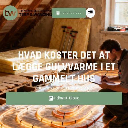
Indhent tilbud
HVAD KOSTER DET AT
LÆGGE GULVVARME I ET
GAMMELT HUS
Opdateret
onsdag 15. okt 2025
Indhent tilbud