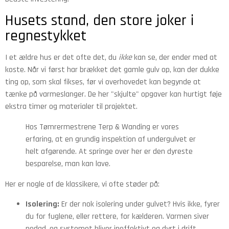
Husets stand, den store joker i
regnestykket
I et ældre hus er det ofte det, du
ikke
kan se, der ender med at
koste. Når vi først har brækket det gamle gulv op, kan der dukke
ting op, som skal fikses, før vi overhovedet kan begynde at
tænke på varmeslanger. De her "skjulte" opgaver kan hurtigt føje
ekstra timer og materialer til projektet.
Hos Tømrermestrene Terp & Wanding er vores
erfaring, at en grundig inspektion af undergulvet er
helt afgørende. At springe over her er den dyreste
besparelse, man kan lave.
Her er nogle af de klassikere, vi ofte støder på:
Isolering:
Er der nok isolering under gulvet? Hvis ikke, fyrer
du for fuglene, eller rettere, for kælderen. Varmen siver
nedad, og systemet bliver ineffektivt og dyrt i drift.