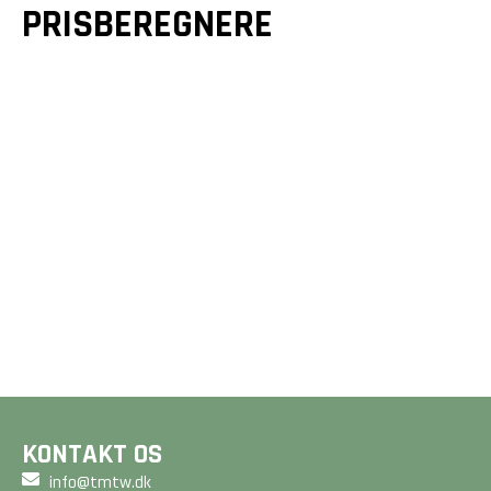
PRISBEREGNERE
GULVE &
GULVVARME
TRÆTERRASSER
Et godt gulv er mere end
Drømmer du om en smuk
bare en overflade - det
terrasse? Vi designer og
er fundamentet for dit
bygger unikke løsninger,
hjem. Beregn din pris på
der forlænger dit hjem
2 minutter her på siden.
og matcher dine ønsker.
BEREGN PRIS
BEREGN PRIS
KONTAKT OS
info@tmtw.dk