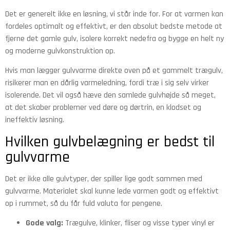
Det er generelt ikke en løsning, vi står inde for. For at varmen kan
fordeles optimalt og effektivt, er den absolut bedste metode at
fjerne det gamle gulv, isolere korrekt nedefra og bygge en helt ny
og moderne gulvkonstruktion op.
Hvis man lægger gulvvarme direkte oven på et gammelt trægulv,
risikerer man en dårlig varmeledning, fordi træ i sig selv virker
isolerende. Det vil også hæve den samlede gulvhøjde så meget,
at det skaber problemer ved døre og dørtrin, en klodset og
ineffektiv løsning.
Hvilken gulvbelægning er bedst til
gulvvarme
Det er ikke alle gulvtyper, der spiller lige godt sammen med
gulvvarme. Materialet skal kunne lede varmen godt og effektivt
op i rummet, så du får fuld valuta for pengene.
Gode valg:
Trægulve, klinker, fliser og visse typer vinyl er