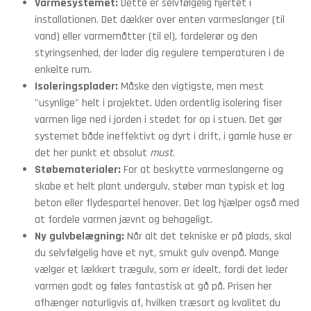
Varmesystemet:
Dette er selvfølgelig hjertet i
installationen. Det dækker over enten varmeslanger (til
vand) eller varmemåtter (til el), fordelerør og den
styringsenhed, der lader dig regulere temperaturen i de
enkelte rum.
Isoleringsplader:
Måske den vigtigste, men mest
"usynlige" helt i projektet. Uden ordentlig isolering fiser
varmen lige ned i jorden i stedet for op i stuen. Det gør
systemet både ineffektivt og dyrt i drift, i gamle huse er
det her punkt et absolut
must
.
Støbematerialer:
For at beskytte varmeslangerne og
skabe et helt plant undergulv, støber man typisk et lag
beton eller flydespartel henover. Det lag hjælper også med
at fordele varmen jævnt og behageligt.
Ny gulvbelægning:
Når alt det tekniske er på plads, skal
du selvfølgelig have et nyt, smukt gulv ovenpå. Mange
vælger et lækkert trægulv, som er ideelt, fordi det leder
varmen godt og føles fantastisk at gå på. Prisen her
afhænger naturligvis af, hvilken træsort og kvalitet du