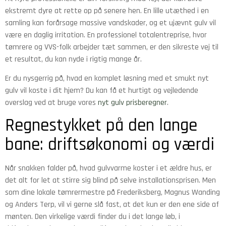
ekstremt dyre at rette op på senere hen. En lille utæthed i en
samling kan forårsage massive vandskader, og et ujævnt gulv vil
være en daglig irritation. En professionel totalentreprise, hvor
tømrere og VVS-folk arbejder tæt sammen, er den sikreste vej til
et resultat, du kan nyde i rigtig mange år.
Er du nysgerrig på, hvad en komplet løsning med et smukt nyt
gulv vil koste i dit hjem? Du kan få et hurtigt og vejledende
overslag ved at bruge vores
nyt gulv prisberegner
.
Regnestykket på den lange
bane: driftsøkonomi og værdi
Når snakken falder på, hvad gulvvarme koster i et ældre hus, er
det alt for let at stirre sig blind på selve installationsprisen. Men
som dine lokale tømrermestre på Frederiksberg, Magnus Wanding
og Anders Terp, vil vi gerne slå fast, at det kun er den ene side af
mønten. Den virkelige værdi finder du i det lange løb, i