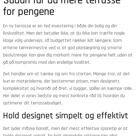
Sådan får du mere terrasse
for pengene
En ny terrasse er en fed investering i både din bolig og din
livskvalitet. Men det betyder ikke, at du ikke kan træffe nogle
kloge valg undervejs, så budgettet rækker lidt længere. Som
erfarne tømrermestre ved vi, at god planlægning og smarte
beslutninger kan give dig markant mere for pengene helt uden at
gå på kompromis med den endelige kvalitet.
Det handler om at tænke sig om fra starten. Mange tror, at det
kun er materialerne, der bestemmer prisen, men designets
kompleksitet og hvornår på året, vi bygger, spiller en kæmpe rolle.
Her deler vi vores bedste og mest konkrete råd til, hvordan du
optimerer dit terrassebudget.
Hold designet simpelt og effektivt
Det lyder måske banalt, men det mest effektive sparetip er at
holde designet enkelt. En helt almindelig rektangulær eller