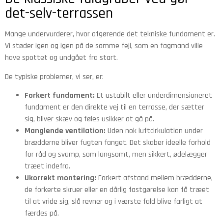
det-selv-terrassen
Mange undervurderer, hvor afgørende det tekniske fundament er.
Vi støder igen og igen på de samme fejl, som en fagmand ville
have spottet og undgået fra start.
De typiske problemer, vi ser, er:
Forkert fundament:
Et ustabilt eller underdimensioneret
fundament er den direkte vej til en terrasse, der sætter
sig, bliver skæv og føles usikker at gå på.
Manglende ventilation:
Uden nok luftcirkulation under
brædderne bliver fugten fanget. Det skaber ideelle forhold
for råd og svamp, som langsomt, men sikkert, ødelægger
træet indefra.
Ukorrekt montering:
Forkert afstand mellem brædderne,
de forkerte skruer eller en dårlig fastgørelse kan få træet
til at vride sig, slå revner og i værste fald blive farligt at
færdes på.