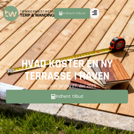
Indhent tilbud
HVAD KOSTER EN NY
TERRASSE I HAVEN
Opdateret
lørdag 27. dec 2025
Indhent tilbud