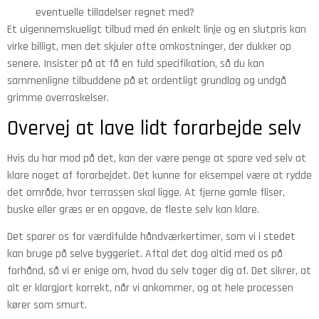
eventuelle tilladelser regnet med?
Et uigennemskueligt tilbud med én enkelt linje og en slutpris kan
virke billigt, men det skjuler ofte omkostninger, der dukker op
senere. Insister på at få en fuld specifikation, så du kan
sammenligne tilbuddene på et ordentligt grundlag og undgå
grimme overraskelser.
Overvej at lave lidt forarbejde selv
Hvis du har mod på det, kan der være penge at spare ved selv at
klare noget af forarbejdet. Det kunne for eksempel være at rydde
det område, hvor terrassen skal ligge. At fjerne gamle fliser,
buske eller græs er en opgave, de fleste selv kan klare.
Det sparer os for værdifulde håndværkertimer, som vi i stedet
kan bruge på selve byggeriet. Aftal det dog altid med os på
forhånd, så vi er enige om, hvad du selv tager dig af. Det sikrer, at
alt er klargjort korrekt, når vi ankommer, og at hele processen
kører som smurt.