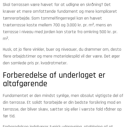
Skal terrassen være hævet for at udligne en skråning? Det
kræver et mere omfattende fundament og mere kompliceret
tømrerarbejde. Som tommelfingerregel kan en hævet
træterrasse koste mellem 700 og 3.000 kr. pr. m², mens en
terrasse i niveau med jorden kan starte fra omkring 500 kr. pr.
m².
Husk, at jo flere vinkler, buer og niveauer, du drømmer om, desto
flere arbejdstimer og mere materialespild vil der være. Det øger
den samlede pris pr. kvadratmeter.
Forberedelse af underlaget er
altafgørende
Fundamentet er den mindst synlige, men absolut vigtigste del af
din terrasse. Et solidt forarbejde er din bedste forsikring mod en
terrasse, der bliver skæv, sætter sig eller i værste fald rådner op
før tid.
Forberedelsen indebærer typisk udgravning, etablering af et