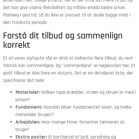
eksempel i det tidlige efterår. Her er der ofte lidt mere ro på, og
det kan give større fleksibilitet og måske endda bedre priser.
Planlæg i god tid, så du ikke er presset til at skulle bygge midt i
den travleste periode.
Forstå dit tilbud og sammenlign
korrekt
Et af vores vigtigste råd er altid at indhente flere tilbud, du rent
faktisk kan sammenligne. Og "sammenligne" er nøgleordet her. Et
godt tilbud er ikke bare en slutpris. Det er en detaljeret liste, der
specificerer det hele:
Materialer:
Hvilken type brædder, strøer og skruer er med i
prisen?
Fundament:
Hvordan bliver fundamentet lavet, og hvilke
materialer bruges?
Arbejdsløn:
Hvor mange timer forventer tømreren at
bruge?
Ekstra poster:
Er bortkørsel af jord, oprydning og