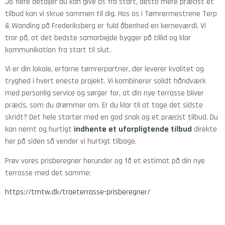
Jo flere detaljer du kan give os fra start, desto mere præcist et
tilbud kan vi skrue sammen til dig. Hos os i Tømrermestrene Terp
& Wanding på Frederiksberg er fuld åbenhed en kerneværdi. Vi
tror på, at det bedste samarbejde bygger på tillid og klar
kommunikation fra start til slut.
Vi er din lokale, erfarne tømrerpartner, der leverer kvalitet og
tryghed i hvert eneste projekt. Vi kombinerer solidt håndværk
med personlig service og sørger for, at din nye terrasse bliver
præcis, som du drømmer om. Er du klar til at tage det sidste
skridt? Det hele starter med en god snak og et præcist tilbud. Du
kan nemt og hurtigt
indhente et uforpligtende tilbud
direkte
her på siden så vender vi hurtigt tilbage.
Prøv vores prisberegner herunder og få et estimat på din nye
terrasse med det samme:
https://tmtw.dk/traeterrasse-prisberegner/