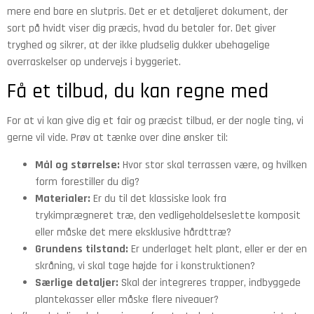
mere end bare en slutpris. Det er et detaljeret dokument, der
sort på hvidt viser dig præcis, hvad du betaler for. Det giver
tryghed og sikrer, at der ikke pludselig dukker ubehagelige
overraskelser op undervejs i byggeriet.
Få et tilbud, du kan regne med
For at vi kan give dig et fair og præcist tilbud, er der nogle ting, vi
gerne vil vide. Prøv at tænke over dine ønsker til:
Mål og størrelse:
Hvor stor skal terrassen være, og hvilken
form forestiller du dig?
Materialer:
Er du til det klassiske look fra
trykimprægneret træ, den vedligeholdelseslette komposit
eller måske det mere eksklusive hårdttræ?
Grundens tilstand:
Er underlaget helt plant, eller er der en
skråning, vi skal tage højde for i konstruktionen?
Særlige detaljer:
Skal der integreres trapper, indbyggede
plantekasser eller måske flere niveauer?