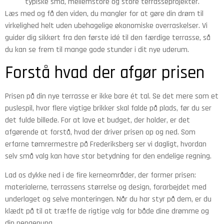
typiske små, mellemstore og store terrasseprojekter.
Læs med og få den viden, du mangler for at gøre din drøm til
virkelighed helt uden ubehagelige økonomiske overraskelser. Vi
guider dig sikkert fra den første idé til den færdige terrasse, så
du kan se frem til mange gode stunder i dit nye uderum.
Forstå hvad der afgør prisen
Prisen på din nye terrasse er ikke bare ét tal. Se det mere som et
puslespil, hvor flere vigtige brikker skal falde på plads, før du ser
det fulde billede. For at lave et budget, der holder, er det
afgørende at forstå, hvad der driver prisen op og ned. Som
erfarne tømrermestre på Frederiksberg ser vi dagligt, hvordan
selv små valg kan have stor betydning for den endelige regning.
Lad os dykke ned i de fire kerneområder, der former prisen:
materialerne, terrassens størrelse og design, forarbejdet med
underlaget og selve monteringen. Når du har styr på dem, er du
klædt på til at træffe de rigtige valg for både dine drømme og
din pengepung.