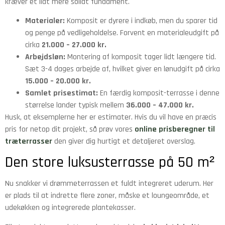
kræver et lidt mere solidt fundament.
Materialer:
Komposit er dyrere i indkøb, men du sparer tid
og penge på vedligeholdelse. Forvent en materialeudgift på
cirka
21.000 – 27.000 kr.
Arbejdsløn:
Montering af komposit tager lidt længere tid.
Sæt 3-4 dages arbejde af, hvilket giver en lønudgift på cirka
15.000 – 20.000 kr.
Samlet prisestimat:
En færdig komposit-terrasse i denne
størrelse lander typisk mellem
36.000 – 47.000 kr.
Husk, at eksemplerne her er estimater. Hvis du vil have en præcis
pris for netop dit projekt, så prøv vores
online prisberegner til
træterrasser
den giver dig hurtigt et detaljeret overslag.
Den store luksusterrasse på 50 m²
Nu snakker vi drømmeterrassen et fuldt integreret uderum. Her
er plads til at indrette flere zoner, måske et loungeområde, et
udekøkken og integrerede plantekasser.