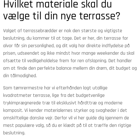
Hvilket materiale skal du
vælge til din nye terrasse?
Valget af terrassebrædder er nok den største og vigtigste
beslutning, du kommer til at tage. Det er her, din terrasse for
alvor får sin personlighed, og dit valg har direkte indflydelse på
prisen, udseendet og ikke mindst hvor mange weekender du skal
afsætte til vedligeholdelse frem for ren afslapning. Det handler
om at finde den perfekte balance mellem din drøm, dit budget og
din tålmodighed.
Som tømrermestre har vi efterhånden lagt utallige
kvadratmeter terrasse, lige fra det budgetvenlige
trykimprægnerede træ til eksklusivt hårdttræ og moderne
komposit. Vi kender materialernes styrker og svagheder i det
omskiftelige danske vejr. Derfor vil vi her guide dig igennem de
mest populære valg, så du er klædt på til at træffe den rigtige
beslutning.