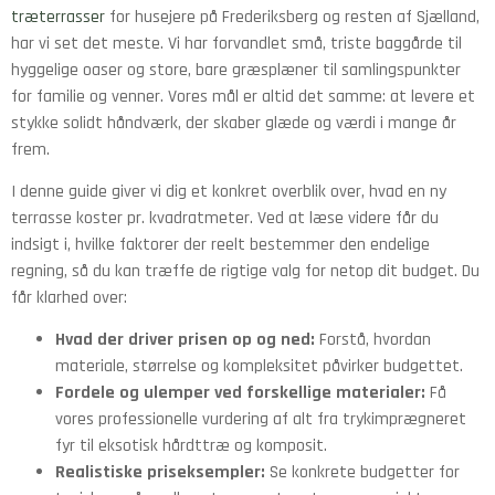
træterrasser
for husejere på Frederiksberg og resten af Sjælland,
har vi set det meste. Vi har forvandlet små, triste baggårde til
hyggelige oaser og store, bare græsplæner til samlingspunkter
for familie og venner. Vores mål er altid det samme: at levere et
stykke solidt håndværk, der skaber glæde og værdi i mange år
frem.
I denne guide giver vi dig et konkret overblik over, hvad en ny
terrasse koster pr. kvadratmeter. Ved at læse videre får du
indsigt i, hvilke faktorer der reelt bestemmer den endelige
regning, så du kan træffe de rigtige valg for netop dit budget. Du
får klarhed over:
Hvad der driver prisen op og ned:
Forstå, hvordan
materiale, størrelse og kompleksitet påvirker budgettet.
Fordele og ulemper ved forskellige materialer:
Få
vores professionelle vurdering af alt fra trykimprægneret
fyr til eksotisk hårdttræ og komposit.
Realistiske priseksempler:
Se konkrete budgetter for