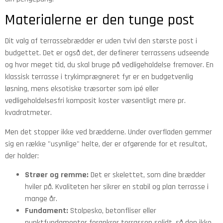
Materialerne er den tunge post
Dit valg af terrassebrædder er uden tvivl den største post i
budgettet. Det er også det, der definerer terrassens udseende
og hvor meget tid, du skal bruge på vedligeholdelse fremover. En
klassisk terrasse i trykimprægneret fyr er en budgetvenlig
løsning, mens eksotiske træsorter som ipé eller
vedligeholdelsesfri komposit koster væsentligt mere pr.
kvadratmeter.
Men det stopper ikke ved brædderne. Under overfladen gemmer
sig en række "usynlige" helte, der er afgørende for et resultat,
der holder:
Strøer og remme:
Det er skelettet, som dine brædder
hviler på. Kvaliteten her sikrer en stabil og plan terrasse i
mange år.
Fundament:
Stolpesko, betonfliser eller
punktfundamenter forankrer terrassen solidt, så den ikke