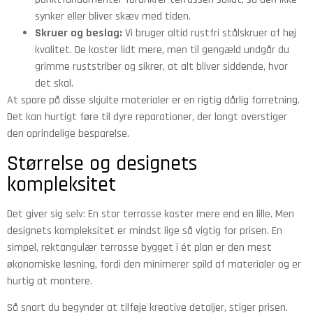
synker eller bliver skæv med tiden.
Skruer og beslag:
Vi bruger altid rustfri stålskruer af høj
kvalitet. De koster lidt mere, men til gengæld undgår du
grimme ruststriber og sikrer, at alt bliver siddende, hvor
det skal.
At spare på disse skjulte materialer er en rigtig dårlig forretning.
Det kan hurtigt føre til dyre reparationer, der langt overstiger
den oprindelige besparelse.
Størrelse og designets
kompleksitet
Det giver sig selv: En stor terrasse koster mere end en lille. Men
designets kompleksitet er mindst lige så vigtig for prisen. En
simpel, rektangulær terrasse bygget i ét plan er den mest
økonomiske løsning, fordi den minimerer spild af materialer og er
hurtig at montere.
Så snart du begynder at tilføje kreative detaljer, stiger prisen.