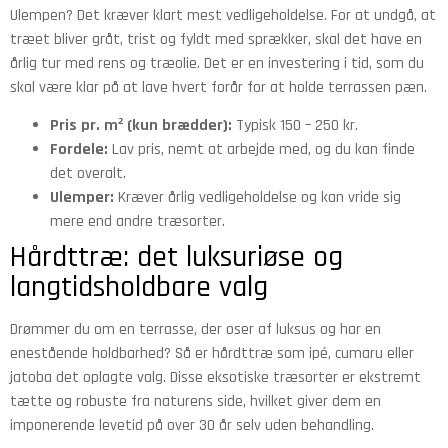
Ulempen? Det kræver klart mest vedligeholdelse. For at undgå, at
træet bliver gråt, trist og fyldt med sprækker, skal det have en
årlig tur med rens og træolie. Det er en investering i tid, som du
skal være klar på at lave hvert forår for at holde terrassen pæn.
Pris pr. m² (kun brædder):
Typisk 150 – 250 kr.
Fordele:
Lav pris, nemt at arbejde med, og du kan finde
det overalt.
Ulemper:
Kræver årlig vedligeholdelse og kan vride sig
mere end andre træsorter.
Hårdttræ: det luksuriøse og
langtidsholdbare valg
Drømmer du om en terrasse, der oser af luksus og har en
enestående holdbarhed? Så er hårdttræ som ipé, cumaru eller
jatoba det oplagte valg. Disse eksotiske træsorter er ekstremt
tætte og robuste fra naturens side, hvilket giver dem en
imponerende levetid på over 30 år selv uden behandling.