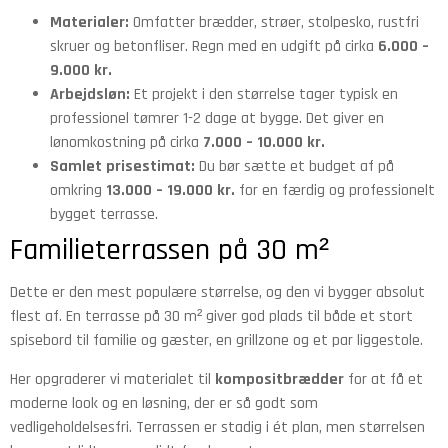
Materialer:
Omfatter brædder, strøer, stolpesko, rustfri
skruer og betonfliser. Regn med en udgift på cirka
6.000 –
9.000 kr.
Arbejdsløn:
Et projekt i den størrelse tager typisk en
professionel tømrer 1-2 dage at bygge. Det giver en
lønomkostning på cirka
7.000 – 10.000 kr.
Samlet prisestimat:
Du bør sætte et budget af på
omkring
13.000 – 19.000 kr.
for en færdig og professionelt
bygget terrasse.
Familieterrassen på 30 m²
Dette er den mest populære størrelse, og den vi bygger absolut
flest af. En terrasse på 30 m² giver god plads til både et stort
spisebord til familie og gæster, en grillzone og et par liggestole.
Her opgraderer vi materialet til
kompositbrædder
for at få et
moderne look og en løsning, der er så godt som
vedligeholdelsesfri. Terrassen er stadig i ét plan, men størrelsen