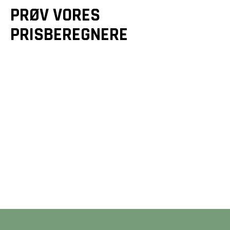
PRØV VORES
PRISBEREGNERE
GULVE &
GULVVARME
TRÆTERRASSER
Et godt gulv er mere end
Drømmer du om en smuk
bare en overflade - det
terrasse? Vi designer og
er fundamentet for dit
bygger unikke løsninger,
hjem. Beregn din pris på
der forlænger dit hjem
2 minutter her på siden.
og matcher dine ønsker.
BEREGN PRIS
BEREGN PRIS