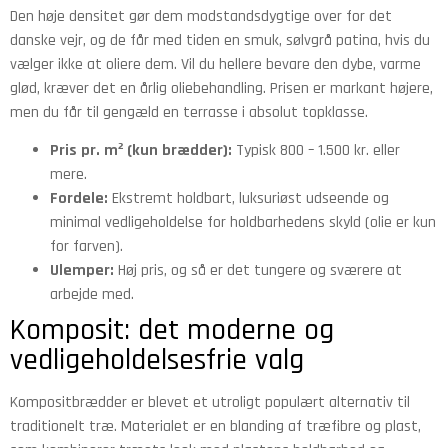
Den høje densitet gør dem modstandsdygtige over for det
danske vejr, og de får med tiden en smuk, sølvgrå patina, hvis du
vælger ikke at oliere dem. Vil du hellere bevare den dybe, varme
glød, kræver det en årlig oliebehandling. Prisen er markant højere,
men du får til gengæld en terrasse i absolut topklasse.
Pris pr. m² (kun brædder):
Typisk 800 – 1.500 kr. eller
mere.
Fordele:
Ekstremt holdbart, luksuriøst udseende og
minimal vedligeholdelse for holdbarhedens skyld (olie er kun
for farven).
Ulemper:
Høj pris, og så er det tungere og sværere at
arbejde med.
Komposit: det moderne og
vedligeholdelsesfrie valg
Kompositbrædder er blevet et utroligt populært alternativ til
traditionelt træ. Materialet er en blanding af træfibre og plast,