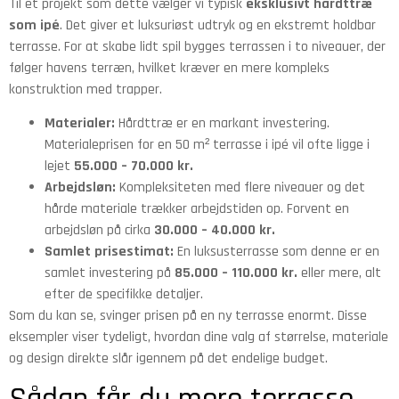
Til et projekt som dette vælger vi typisk
eksklusivt hårdttræ
som ipé
. Det giver et luksuriøst udtryk og en ekstremt holdbar
terrasse. For at skabe lidt spil bygges terrassen i to niveauer, der
følger havens terræn, hvilket kræver en mere kompleks
konstruktion med trapper.
Materialer:
Hårdttræ er en markant investering.
Materialeprisen for en 50 m² terrasse i ipé vil ofte ligge i
lejet
55.000 – 70.000 kr.
Arbejdsløn:
Kompleksiteten med flere niveauer og det
hårde materiale trækker arbejdstiden op. Forvent en
arbejdsløn på cirka
30.000 – 40.000 kr.
Samlet prisestimat:
En luksusterrasse som denne er en
samlet investering på
85.000 – 110.000 kr.
eller mere, alt
efter de specifikke detaljer.
Som du kan se, svinger prisen på en ny terrasse enormt. Disse
eksempler viser tydeligt, hvordan dine valg af størrelse, materiale
og design direkte slår igennem på det endelige budget.