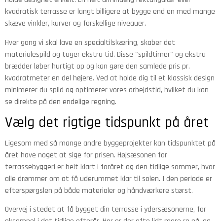
kvadratisk terrasse er langt billigere at bygge end en med mange
skæve vinkler, kurver og forskellige niveauer.
Hver gang vi skal lave en specialtilskæring, skaber det
materialespild og tager ekstra tid. Disse "spildtimer" og ekstra
brædder løber hurtigt op og kan gøre den samlede pris pr.
kvadratmeter en del højere. Ved at holde dig til et klassisk design
minimerer du spild og optimerer vores arbejdstid, hvilket du kan
se direkte på den endelige regning.
Vælg det rigtige tidspunkt på året
Ligesom med så mange andre byggeprojekter kan tidspunktet på
året have noget at sige for prisen. Højsæsonen for
terrassebyggeri er helt klart i foråret og den tidlige sommer, hvor
alle drømmer om at få uderummet klar til solen. I den periode er
efterspørgslen på både materialer og håndværkere størst.
Overvej i stedet at få bygget din terrasse i ydersæsonerne, for