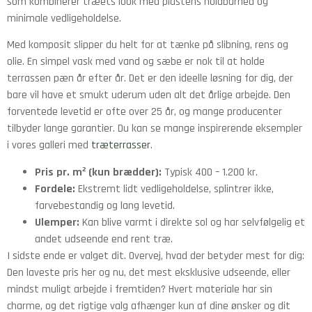
som kombinerer træets look med plastens holdbarhed og
minimale vedligeholdelse.
Med komposit slipper du helt for at tænke på slibning, rens og
olie. En simpel vask med vand og sæbe er nok til at holde
terrassen pæn år efter år. Det er den ideelle løsning for dig, der
bare vil have et smukt uderum uden alt det årlige arbejde. Den
forventede levetid er ofte over 25 år, og mange producenter
tilbyder lange garantier. Du kan se mange inspirerende eksempler
i vores galleri med
træterrasser
.
Pris pr. m² (kun brædder):
Typisk 400 – 1.200 kr.
Fordele:
Ekstremt lidt vedligeholdelse, splintrer ikke,
farvebestandig og lang levetid.
Ulemper:
Kan blive varmt i direkte sol og har selvfølgelig et
andet udseende end rent træ.
I sidste ende er valget dit. Overvej, hvad der betyder mest for dig:
Den laveste pris her og nu, det mest eksklusive udseende, eller
mindst muligt arbejde i fremtiden? Hvert materiale har sin
charme, og det rigtige valg afhænger kun af dine ønsker og dit