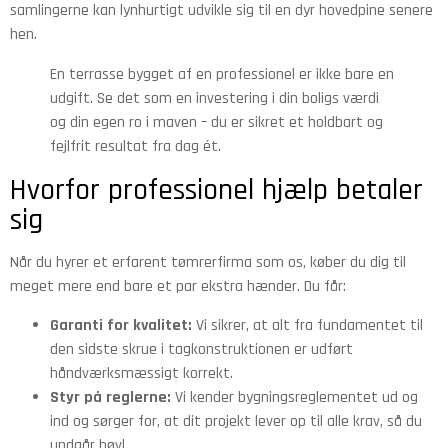
samlingerne kan lynhurtigt udvikle sig til en dyr hovedpine senere
hen.
En terrasse bygget af en professionel er ikke bare en
udgift. Se det som en investering i din boligs værdi
og din egen ro i maven – du er sikret et holdbart og
fejlfrit resultat fra dag ét.
Hvorfor professionel hjælp betaler
sig
Når du hyrer et erfarent tømrerfirma som os, køber du dig til
meget mere end bare et par ekstra hænder. Du får:
Garanti for kvalitet:
Vi sikrer, at alt fra fundamentet til
den sidste skrue i tagkonstruktionen er udført
håndværksmæssigt korrekt.
Styr på reglerne:
Vi kender bygningsreglementet ud og
ind og sørger for, at dit projekt lever op til alle krav, så du
undgår bøvl.