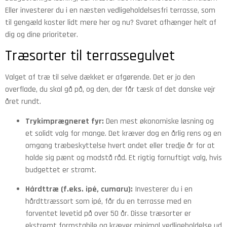
Eller investerer du i en næsten vedligeholdelsesfri terrasse, som
til gengæld koster lidt mere her og nu? Svaret afhænger helt af
dig og dine prioriteter.
Træsorter til terrassegulvet
Valget af træ til selve dækket er afgørende. Det er jo den
overflade, du skal gå på, og den, der får tæsk af det danske vejr
året rundt.
Trykimprægneret fyr:
Den mest økonomiske løsning og
et solidt valg for mange. Det kræver dog en årlig rens og en
omgang træbeskyttelse hvert andet eller tredje år for at
holde sig pænt og modstå råd. Et rigtig fornuftigt valg, hvis
budgettet er stramt.
Hårdttræ (f.eks. ipé, cumaru):
Investerer du i en
hårdttræssort som ipé, får du en terrasse med en
forventet levetid på over 50 år. Disse træsorter er
ekstremt formstabile og kræver minimal vedligeholdelse ud