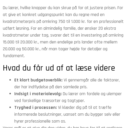
Du lærer, hvilke knapper du kan skrue på for at justere prisen. For
at give et konkret udgangspunkt kan du regne med en
kvadratmeterpris på omkring 750 til 1.000 kr. for en professionelt
udført løsning. For en almindelig familie, der ønsker 20 ekstra
kvadratmeter under tag, svarer det til en investering på omkring
15.000 til 20.000 kr., men den endelige pris lander ofte mellem
20.000 og 50.000 kr., når man tager højde for detaljer og
fundament.
Hvad du får ud af at læse videre
Et klart budgetoverblik:
Vi gennemgår alle de faktorer,
der har indflydelse på den samlede pris.
Indsigt i materialevalg:
Du lærer om fordele og ulemper
ved forskellige træsorter og tagtyper.
Tryghed i processen:
Vi klæder dig på til at træffe
informerede beslutninger, uanset om du bygger selv eller
hyrer professionelle som os.