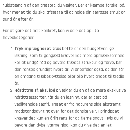
fuldstændig af den træsort, du vælger. Der er kæmpe forskel på,
hvor meget tid du skal afsætte til at holde din terrasse smuk og
sund år efter år.
For at gøre det helt konkret, kan vi dele det op i to
hovedkategorier:
Trykimprægneret træ:
Dette er den budgetvenlige
løsning, som til gengæld kræver lidt mere opmærksomhed.
For at undgå råd og bevare træets struktur og farve, bør
den renses grundigt hvert år. Vi anbefaler også, at den får
en omgang træbeskyttelse eller olie hvert andet til tredje
år.
Hårdttræ (f.eks. ipé):
Vælger du en af de mere eksklusive
hårdttræssorter, får du en løsning, der er tæt på
vedligeholdelsesfri. Træet er fra naturens side ekstremt
modstandsdygtigt over for det danske vejr. I princippet
kræver det kun en årlig rens for at fjerne snavs. Hvis du vil
bevare den dybe, varme glød, kan du give det en let