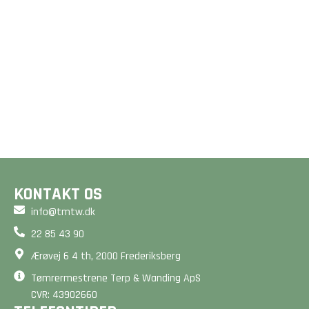
GULVE &
GULVVARME
TRÆTERRASSER
Et godt gulv er mere end
Drømmer du om en smuk
bare en overflade - det
terrasse? Vi designer og
er fundamentet for dit
bygger unikke løsninger,
hjem. Beregn din pris på
der forlænger dit hjem
2 minutter her på siden.
og matcher dine ønsker.
BEREGN PRIS
BEREGN PRIS
KONTAKT OS
info@tmtw.dk
22 85 43 90
Ærøvej 6 4 th, 2000 Frederiksberg
Tømrermestrene Terp & Wanding ApS
CVR: 43902660