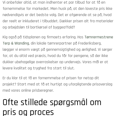
Vi anbefaler altid, at man indhenter et par tilbud for at få en
fornemmelse for markedet. Men husk på, at den laveste pris ikke
nødvendigvis er det bedste valg. Det er afgørende at se på, hvad
der reelt er inkluderet i tilbuddet. Dækker prisen alt fra materialer
og arbejdsløn til bortkørsel af byggeaffald?
Kig også på tidsplanen og firmaets erfaring. Hos
Tømrermestrene
Terp & Wanding
, din lokale tømrerpartner på Frederiksberg,
lægger vi enorm vægt på gennemsigtighed og ærlighed. Vi sørger
for, at du altid ved præcis, hvad du får for pengene, så der ikke
dukker ubehagelige overraskelser op undervejs. Vores mål er at
levere kvalitet og tryghed fra start til slut.
Er du klar til at få en fornemmelse af prisen for netop dit
projekt? Start med at få et hurtigt og uforpligtende prisoverslag
med vores online prisberegner.
Ofte stillede spørgsmål om
pris og proces