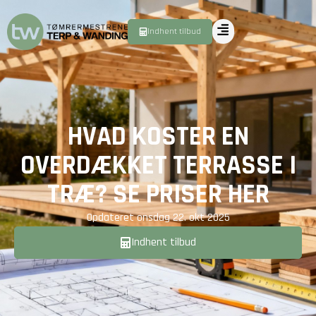
Indhent tilbud
HVAD KOSTER EN
OVERDÆKKET TERRASSE I
TRÆ? SE PRISER HER
Opdateret
onsdag 22. okt 2025
Indhent tilbud