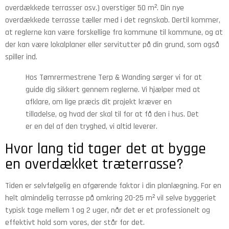
overdækkede terrasser osv.) overstiger 50 m². Din nye
overdækkede terrasse tæller med i det regnskab. Dertil kommer,
at reglerne kan være forskellige fra kommune til kommune, og at
der kan være lokalplaner eller servitutter på din grund, som også
spiller ind.
Hos Tømrermestrene Terp & Wanding sørger vi for at
guide dig sikkert gennem reglerne. Vi hjælper med at
afklare, om lige præcis dit projekt kræver en
tilladelse, og hvad der skal til for at få den i hus. Det
er en del af den tryghed, vi altid leverer.
Hvor lang tid tager det at bygge
en overdækket træterrasse?
Tiden er selvfølgelig en afgørende faktor i din planlægning. For en
helt almindelig terrasse på omkring 20-25 m² vil selve byggeriet
typisk tage mellem 1 og 2 uger, når det er et professionelt og
effektivt hold som vores, der står for det.