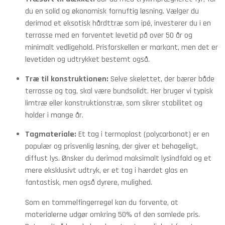
du en solid og økonomisk fornuftig løsning. Vælger du
derimod et eksotisk hårdttræ som ipé, investerer du i en
terrasse med en forventet levetid på over 50 år og
minimalt vedligehold. Prisforskellen er markant, men det er
levetiden og udtrykket bestemt også.
Træ til konstruktionen:
Selve skelettet, der bærer både
terrasse og tag, skal være bundsolidt. Her bruger vi typisk
limtræ eller konstruktionstræ, som sikrer stabilitet og
holder i mange år.
Tagmateriale:
Et tag i termoplast (polycarbonat) er en
populær og prisvenlig løsning, der giver et behageligt,
diffust lys. Ønsker du derimod maksimalt lysindfald og et
mere eksklusivt udtryk, er et tag i hærdet glas en
fantastisk, men også dyrere, mulighed.
Som en tommelfingerregel kan du forvente, at
materialerne udgør omkring 50% af den samlede pris.