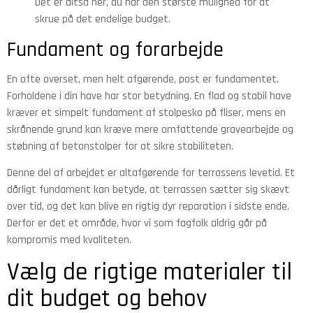
Det er altså her, du har den største mulighed for at
skrue på det endelige budget.
Fundament og forarbejde
En ofte overset, men helt afgørende, post er fundamentet.
Forholdene i din have har stor betydning. En flad og stabil have
kræver et simpelt fundament af stolpesko på fliser, mens en
skrånende grund kan kræve mere omfattende gravearbejde og
støbning af betonstolper for at sikre stabiliteten.
Denne del af arbejdet er altafgørende for terrassens levetid. Et
dårligt fundament kan betyde, at terrassen sætter sig skævt
over tid, og det kan blive en rigtig dyr reparation i sidste ende.
Derfor er det et område, hvor vi som fagfolk aldrig går på
kompromis med kvaliteten.
Vælg de rigtige materialer til
dit budget og behov