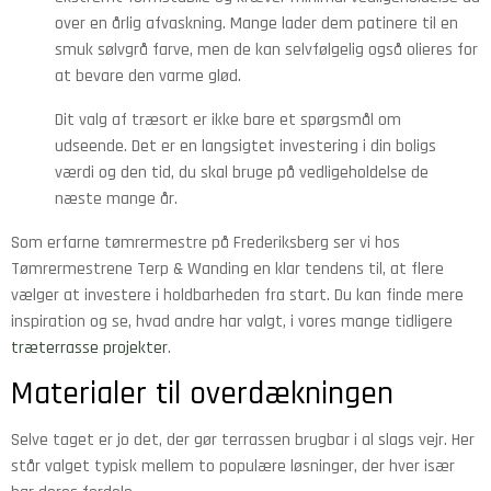
over en årlig afvaskning. Mange lader dem patinere til en
smuk sølvgrå farve, men de kan selvfølgelig også olieres for
at bevare den varme glød.
Dit valg af træsort er ikke bare et spørgsmål om
udseende. Det er en langsigtet investering i din boligs
værdi og den tid, du skal bruge på vedligeholdelse de
næste mange år.
Som erfarne tømrermestre på Frederiksberg ser vi hos
Tømrermestrene Terp & Wanding en klar tendens til, at flere
vælger at investere i holdbarheden fra start. Du kan finde mere
inspiration og se, hvad andre har valgt, i vores mange tidligere
træterrasse projekter
.
Materialer til overdækningen
Selve taget er jo det, der gør terrassen brugbar i al slags vejr. Her
står valget typisk mellem to populære løsninger, der hver især