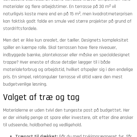
materialer og flere arbejdstimer. En terrasse på 30 m² vil
naturligvis koste mere end en på 15 m², men kvadratmeterprisen
kan faktisk godt falde en smule ved større projekter på grund af
stordriftsfordele.
Men det er ikke kun arealet, der tæller. Designets kompleksitet
spiller en kæmpe rolle. Skal terrassen have flere niveauer,
indbyggede bænke, plantekasser eller måske en specialdesignet
trappe? Hver eneste af disse detaljer lægger til i både
materialeforbrug og arbejdstid, hvilket afspejler sig i den endelige
pris. En simpel, rektangulær terrasse vil altid være den mest
budgetvenlige løsning.
Valget af træ og tag
Materialerne er uden tvivl den tungeste post på budgettet. Her
er der virkelig penge at spare eller investere, alt efter dine ønsker
til udseende, holdbarhed og vedligehold.
Træsort til dækket:
Går du med trykimprægneret fyr, får