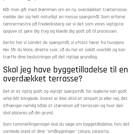
Når man går med drømmen om en ny, overdækket træterrasse,
melder der sig helt naturligt en masse spørgsmål. Som erfarne
tømrermestre på Frederiksberg ser vi det som vores vigtigste
opgave at gøre dig tryg og klæde dig godt på til processen.
Derfor har vi samlet de spørgsmål, vi oftest hører fra husejere.
Her får du klare, direkte svar, så du har et solidt overblik og kan
træffe dine beslutninger på det rigtige grundlag.
Skal jeg have byggetilladelse til en
overdækket terrasse?
Det er et rigtig godt og vigtigt spørgsmål, for reglerne kan godt
virke lidt kringlede. Svaret er ikke altid et simpelt ja eller nej, det
afhænger nemlig både af størrelsen på terrassen og hvor den
skal placeres på din grund.
Som tommelfingerregel skal du søge om byggetilladelse, hvis det
samlede areal af dine "småbygninger" (skure, carporte,