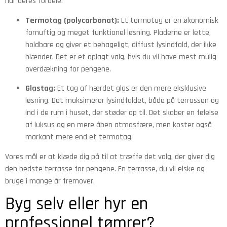
har deres fordele.
Termotag (polycarbonat):
Et termotag er en økonomisk
fornuftig og meget funktionel løsning. Pladerne er lette,
holdbare og giver et behageligt, diffust lysindfald, der ikke
blænder. Det er et oplagt valg, hvis du vil have mest mulig
overdækning for pengene.
Glastag:
Et tag af hærdet glas er den mere eksklusive
løsning. Det maksimerer lysindfaldet, både på terrassen og
ind i de rum i huset, der støder op til. Det skaber en følelse
af luksus og en mere åben atmosfære, men koster også
markant mere end et termotag.
Vores mål er at klæde dig på til at træffe det valg, der giver dig
den bedste terrasse for pengene. En terrasse, du vil elske og
bruge i mange år fremover.
Byg selv eller hyr en
professionel tømrer?