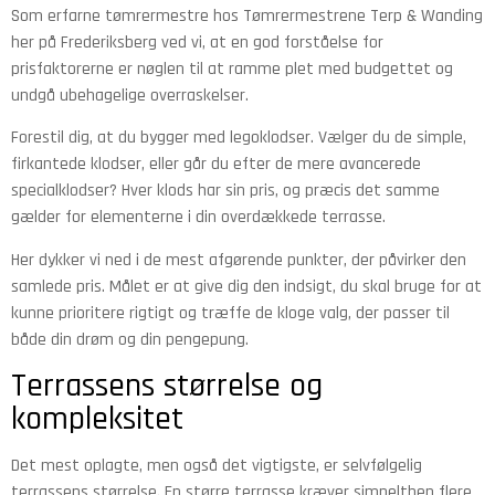
Som erfarne tømrermestre hos Tømrermestrene Terp & Wanding
her på Frederiksberg ved vi, at en god forståelse for
prisfaktorerne er nøglen til at ramme plet med budgettet og
undgå ubehagelige overraskelser.
Forestil dig, at du bygger med legoklodser. Vælger du de simple,
firkantede klodser, eller går du efter de mere avancerede
specialklodser? Hver klods har sin pris, og præcis det samme
gælder for elementerne i din overdækkede terrasse.
Her dykker vi ned i de mest afgørende punkter, der påvirker den
samlede pris. Målet er at give dig den indsigt, du skal bruge for at
kunne prioritere rigtigt og træffe de kloge valg, der passer til
både din drøm og din pengepung.
Terrassens størrelse og
kompleksitet
Det mest oplagte, men også det vigtigste, er selvfølgelig
terrassens størrelse. En større terrasse kræver simpelthen flere