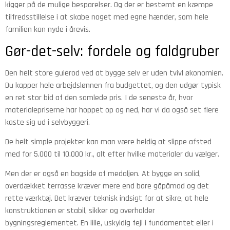
kigger på de mulige besparelser. Og der er bestemt en kæmpe
tilfredsstillelse i at skabe noget med egne hænder, som hele
familien kan nyde i årevis.
Gør-det-selv: fordele og faldgruber
Den helt store gulerod ved at bygge selv er uden tvivl økonomien.
Du kapper hele arbejdslønnen fra budgettet, og den udgør typisk
en ret stor bid af den samlede pris. I de seneste år, hvor
materialepriserne har hoppet op og ned, har vi da også set flere
kaste sig ud i selvbyggeri.
De helt simple projekter kan man være heldig at slippe afsted
med for 5.000 til 10.000 kr., alt efter hvilke materialer du vælger.
Men der er også en bagside af medaljen. At bygge en solid,
overdækket terrasse kræver mere end bare gåpåmod og det
rette værktøj. Det kræver teknisk indsigt for at sikre, at hele
konstruktionen er stabil, sikker og overholder
bygningsreglementet. En lille, uskyldig fejl i fundamentet eller i