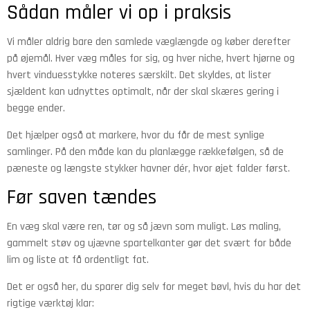
Sådan måler vi op i praksis
Vi måler aldrig bare den samlede væglængde og køber derefter
på øjemål. Hver væg måles for sig, og hver niche, hvert hjørne og
hvert vinduesstykke noteres særskilt. Det skyldes, at lister
sjældent kan udnyttes optimalt, når der skal skæres gering i
begge ender.
Det hjælper også at markere, hvor du får de mest synlige
samlinger. På den måde kan du planlægge rækkefølgen, så de
pæneste og længste stykker havner dér, hvor øjet falder først.
Før saven tændes
En væg skal være ren, tør og så jævn som muligt. Løs maling,
gammelt støv og ujævne spartelkanter gør det svært for både
lim og liste at få ordentligt fat.
Det er også her, du sparer dig selv for meget bøvl, hvis du har det
rigtige værktøj klar: