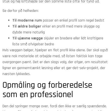
stuk og høj loftshøjde ser den samme liste ofte for tynd ud.
Se derfor på helheden:
Til moderne rum
passer en enkel profil som regel bedst
Til ældre boliger
virker en profil med mere skygge og
dybde mere naturlig
Til ujævne vægge
skjuler en bredere eller lidt kraftigere
liste små afvigelser bedre
Hvis væggen bølger, hjælper en flot profil ikke alene. Der skal også
være nok materiale at arbejde med, så listen faktisk kan tage
overgangen pænt. Det er den slags valg, der afgør, om resultatet
ligner en gennemtænkt løsning eller et gør-det-selv-projekt, der
næsten lykkedes.
Opmåling og forberedelse
som en professionel
Den del springer mange over, fordi den ikke er særlig spændende.