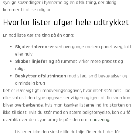
synlige spændinger i hjørnerne og en afslutning, der aldrig
kommer til at se rolig ud.
Hvorfor lister afgør hele udtrykket
En god liste gør tre ting på én gang:
Skjuler tolerancer
ved overgange mellem panel, væg, loft
eller gulv
Skaber linjeføring
så rummet virker mere præcist og
roligt
Beskytter afslutningen
mod stød, små bevægelser og
almindelig brug
Det er især vigtigt i renoveringsopgaver, hvor intet står helt i lod
eller vater. I den type opgaver ser vi igen og igen, at finishen kun
bliver overbevisende, hvis man tænker listerne ind fra starten og
ikke til sidst. Hvis du står med en større boligfornyelse, kan du få
overblik over den type arbejde på siden om
renovering
.
Lister er ikke den sidste lille detalje. De er det, der får