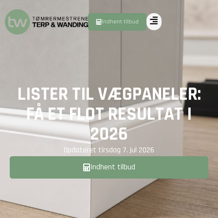
Indhent tilbud
LISTER TIL VÆGPANELER:
FÅ ET FLOT RESULTAT I
2026
Opdateret
tirsdag 7. jul 2026
Indhent tilbud