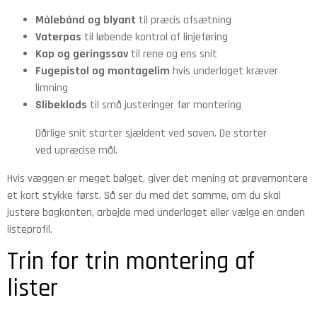
Målebånd og blyant
til præcis afsætning
Vaterpas
til løbende kontrol af linjeføring
Kap og geringssav
til rene og ens snit
Fugepistol og montagelim
hvis underlaget kræver
limning
Slibeklods
til små justeringer før montering
Dårlige snit starter sjældent ved saven. De starter
ved upræcise mål.
Hvis væggen er meget bølget, giver det mening at prøvemontere
et kort stykke først. Så ser du med det samme, om du skal
justere bagkanten, arbejde med underlaget eller vælge en anden
listeprofil.
Trin for trin montering af
lister