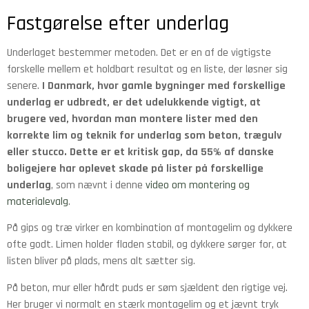
Fastgørelse efter underlag
Underlaget bestemmer metoden. Det er en af de vigtigste
forskelle mellem et holdbart resultat og en liste, der løsner sig
senere.
I Danmark, hvor gamle bygninger med forskellige
underlag er udbredt, er det udelukkende vigtigt, at
brugere ved, hvordan man montere lister med den
korrekte lim og teknik for underlag som beton, trægulv
eller stucco. Dette er et kritisk gap, da 55% af danske
boligejere har oplevet skade på lister på forskellige
underlag
, som nævnt i denne
video om montering og
materialevalg
.
På gips og træ virker en kombination af montagelim og dykkere
ofte godt. Limen holder fladen stabil, og dykkere sørger for, at
listen bliver på plads, mens alt sætter sig.
På beton, mur eller hårdt puds er søm sjældent den rigtige vej.
Her bruger vi normalt en stærk montagelim og et jævnt tryk