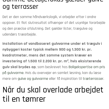
og terrasser
Det er den samme håndværkslogik, vi arbejder efter i andre
opgaver. Et flot slutresultat afhænger af det usynlige forarbejde
og den præcise afslutning. Det gælder lister, trægulve og
udendørs træarbejde.
Installation af vandbaseret gulvvarme under et trægulv i
nybyggeri koster typisk mellem 900 og 1.300 kr. pr.
kvadratmeter, mens det samme system kræver en
investering af 1.500 til 2.200 kr. pr. m², hvis eksisterende
gulv skal brydes op
, som beskrevet hos
Boligekspertise om pris
på gulvvarme
. Hvis du overvejer en samlet løsning, kan du læse
mere om
gulve og gulvvarme
eller få inspiration til
træterrasser
.
Når du skal overlade arbejdet
til en tømrer