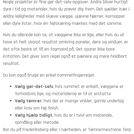
Nogle projekter er fine gør-det-selv-opgaver. Andre bliver hurtigt
dyre i tid og materialer, hvis du prøver dig frem. Det gælder især i
ældre lejligheder med skæve vægge, ujævne hjørner, karnapper
eller dyre lister, hvor én fejlskæring mærkes med det samme.
Hvis du allerede kan se, at væggene ikke er lige, eller hvis du vil
have et helt skarpt resultat omkring paneler, døre og vinduer, er
det ofte bedre at få en fagmand på. Det sparer ikke bare
irritation. Det giver som regel også et pænere og mere holdbart
resultat.
Du kan også bruge en enkel tommelfingerregel:
Vælg gør-det-selv
, hvis rummet er enkelt, væggene er
forholdsvis lige, og materialerne er til at erstatte
Vælg tømrer
, hvis der er mange vinkler, gamle underlag
eller krav om høj finish
Vælg hjælp tidligt
, hvis du er i tvivl om materiale,
opmåling eller metode
Bor du på Frederiksberg eller i nærheden, er Tømrermestrene Terp