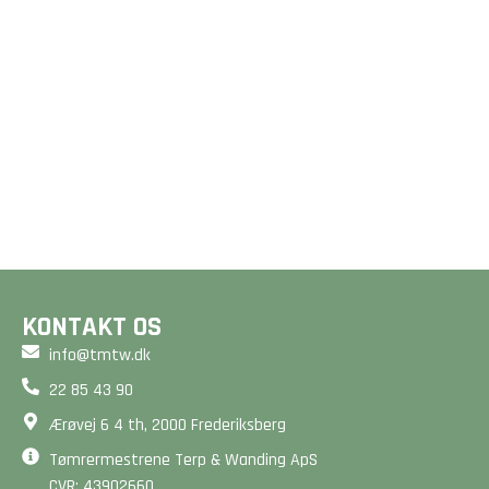
GULVE &
GULVVARME
TRÆTERRASSER
Et godt gulv er mere end
Drømmer du om en smuk
bare en overflade - det
terrasse? Vi designer og
er fundamentet for dit
bygger unikke løsninger,
hjem. Beregn din pris på
der forlænger dit hjem
2 minutter her på siden.
og matcher dine ønsker.
BEREGN PRIS
BEREGN PRIS
KONTAKT OS
info@tmtw.dk
22 85 43 90
Ærøvej 6 4 th, 2000 Frederiksberg
Tømrermestrene Terp & Wanding ApS
CVR: 43902660