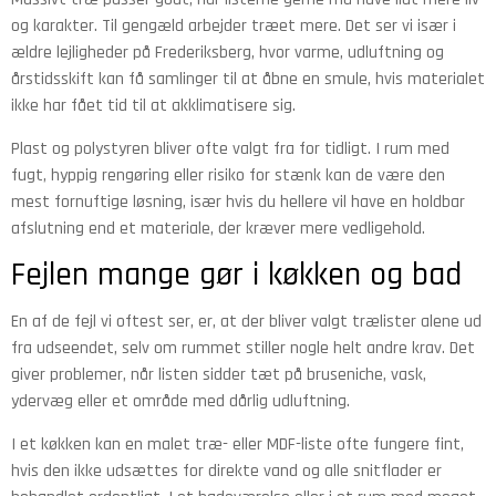
og karakter. Til gengæld arbejder træet mere. Det ser vi især i
ældre lejligheder på Frederiksberg, hvor varme, udluftning og
årstidsskift kan få samlinger til at åbne en smule, hvis materialet
ikke har fået tid til at akklimatisere sig.
Plast og polystyren bliver ofte valgt fra for tidligt. I rum med
fugt, hyppig rengøring eller risiko for stænk kan de være den
mest fornuftige løsning, især hvis du hellere vil have en holdbar
afslutning end et materiale, der kræver mere vedligehold.
Fejlen mange gør i køkken og bad
En af de fejl vi oftest ser, er, at der bliver valgt trælister alene ud
fra udseendet, selv om rummet stiller nogle helt andre krav. Det
giver problemer, når listen sidder tæt på bruseniche, vask,
ydervæg eller et område med dårlig udluftning.
I et køkken kan en malet træ- eller MDF-liste ofte fungere fint,
hvis den ikke udsættes for direkte vand og alle snitflader er