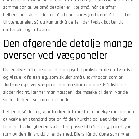
samme tanke. De små detaljer er ikke små, når de afgør
helhedsindtrykket. Derfor får du her vores jordnære råd til lister
til vægpaneler, så du kan undgå de fejl, der typisk koster tid,
materialer og irritation.
Den afgørende detalje mange
overser ved vægpaneler
Lister bliver ofte behandlet som pynt. I praksis er de en
teknisk
og visuel afslutning
, som skjuler små ujævnheder, samler
fladerne og giver vægpanelerne en skarp ramme. Når listerne
sidder rigtigt, lægger man næsten ikke mærke til dem. Når de
sidder forkert, ser man ikke andet.
Det er også derfor, vi udfordrer det mest almindelige råd om bare
at vælge en standardliste og få den hurtigt op. Det virker kun i
teorien. I virkeligheden skal listen passe til både væg, paneltype,
rum og den finish, du vil ende med. Ellers får du åbne samlinger,