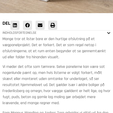
DEL
INDHOLDSFORTEGNELSE
Mange tror at lister bare er den hurtige afslutning på et
vægpanelprojekt. Det er forkert. Det er som regel netop i
afslutningerne, at et rum enten begynder at se gennemtænkt
ud eller falder fra hinanden visuelt.
Vi møder det ofte som tømrere. Selve panelerne kan være sat
nogenlunde pænt op, men hvis listerne er valgt forkert, målt
skævt eller monteret uden omtanke for underlaget, så ser
resultatet hjemmelavet ud. Det gælder især i ældre boliger på
Frederiksberg og omegn, hvor vægge sjældent er helt lige, og hvor
fugt, puds, beton og gamle lag maling gør arbejdet mere
krævende, end mange regner med.
Som Magnus Wanding og Anders Terp arbejder vi altid ud fra den