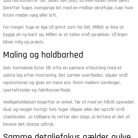
spartelmassen er tør, slibes den plan, så overfladen bliver jævn.
Derefter fuges overgange let med en malbar akrylfuge, især hvor
listen møder væg eller loft.
For meget fuge er lige så grimt som for lidt. Målet er ikke at
bygge en ny kant op. Målet er at lukke små sprækker, så linjen
bliver rolig og præcis.
Maling og holdbarhed
Selv formalede lister får ofte en pænere afslutning med et
sidste lag efter montering. Det samler overfladen, skjuler små
reparationer og giver en mere ens finish mellem samlinger,
spartelsteder og fabriksoverflade.
Vedligeholdelsen bagefter er enkel. Tør af med en hårdt opvredet
klud, og reagér hurtigt hvis fuger slipper eller der opstår små
stødskader. Jo tidligere du retter den slags, jo lettere er det at
bevare det skarpe udtryk.
Samme detaljefokus gælder gulve