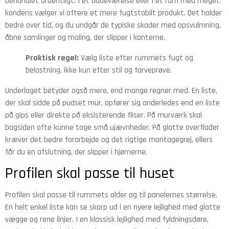
behandlet ordentligt. I et badeværelse eller i et rum med meget
kondens vælger vi oftere et mere fugtstabilt produkt. Det holder
bedre over tid, og du undgår de typiske skader med opsvulmning,
åbne samlinger og maling, der slipper i kanterne.
Praktisk regel:
Vælg liste efter rummets fugt og
belastning, ikke kun efter stil og farveprøve.
Underlaget betyder også mere, end mange regner med. En liste,
der skal sidde på pudset mur, opfører sig anderledes end en liste
på gips eller direkte på eksisterende fliser. På murværk skal
bagsiden ofte kunne tage små ujævnheder. På glatte overflader
kræver det bedre forarbejde og det rigtige montagegrej, ellers
får du en afslutning, der slipper i hjørnerne.
Profilen skal passe til huset
Profilen skal passe til rummets alder og til panelernes størrelse.
En helt enkel liste kan se skarp ud i en nyere lejlighed med glatte
vægge og rene linjer. I en klassisk lejlighed med fyldningsdøre,