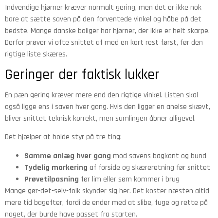
Indvendige hjørner kræver normalt gering, men det er ikke nok
bare at sætte saven på den forventede vinkel og håbe på det
bedste. Mange danske boliger har hjørner, der ikke er helt skarpe.
Derfor prøver vi ofte snittet af med en kort rest først, før den
rigtige liste skæres.
Geringer der faktisk lukker
En pæn gering kræver mere end den rigtige vinkel. Listen skal
også ligge ens i saven hver gang. Hvis den ligger en anelse skævt,
bliver snittet teknisk korrekt, men samlingen åbner alligevel.
Det hjælper at holde styr på tre ting:
Samme anlæg hver gang
mod savens bagkant og bund
Tydelig markering
af forside og skæreretning før snittet
Prøvetilpasning
før lim eller søm kommer i brug
Mange gør-det-selv-folk skynder sig her. Det koster næsten altid
mere tid bagefter, fordi de ender med at slibe, fuge og rette på
noget, der burde have passet fra starten.