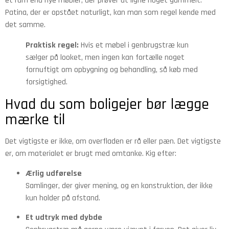
et rum end nye møbler, der prøver at ligne noget gammelt.
Patina, der er opstået naturligt, kan man som regel kende med
det samme.
Praktisk regel:
Hvis et møbel i genbrugstræ kun
sælger på looket, men ingen kan fortælle noget
fornuftigt om opbygning og behandling, så køb med
forsigtighed.
Hvad du som boligejer bør lægge
mærke til
Det vigtigste er ikke, om overfladen er rå eller pæn. Det vigtigste
er, om materialet er brugt med omtanke. Kig efter:
Ærlig udførelse
Samlinger, der giver mening, og en konstruktion, der ikke
kun holder på afstand.
Et udtryk med dybde