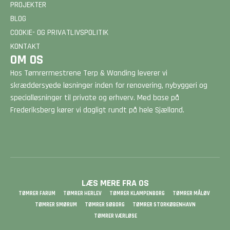
PROJEKTER
BLOG
COOKIE- OG PRIVATLIVSPOLITIK
KONTAKT
OM OS
Hos Tømrermestrene Terp & Wanding leverer vi
skræddersyede løsninger inden for renovering, nybyggeri og
specialløsninger til private og erhverv. Med base på
Frederiksberg kører vi dagligt rundt på hele Sjælland.
LÆS MERE FRA OS
TØMRER FARUM
TØMRER HERLEV
TØMRER KLAMPENBORG
TØMRER MÅLØV
TØMRER SMØRUM
TØMRER SØBORG
TØMRER STORKØBENHAVN
TØMRER VÆRLØSE