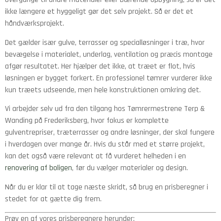
ikke længere et hyggeligt gør det selv projekt. Så er det et
håndværksprojekt.
Det gælder især gulve, terrasser og specialløsninger i træ, hvor
bevægelse i materialet, underlag, ventilation og præcis montage
afgør resultatet. Her hjælper det ikke, at træet er flot, hvis
løsningen er bygget forkert. En professionel tømrer vurderer ikke
kun træets udseende, men hele konstruktionen omkring det.
Vi arbejder selv ud fra den tilgang hos Tømrermestrene Terp &
Wanding på Frederiksberg, hvor fokus er komplette
gulventrepriser, træterrasser og andre løsninger, der skal fungere
i hverdagen over mange år. Hvis du står med et større projekt,
kan det også være relevant at få vurderet helheden i en
renovering af boligen
, før du vælger materialer og design.
Når du er klar til at tage næste skridt, så brug en prisberegner i
stedet for at gætte dig frem.
Prøv en af vores prisberegnere herunder: