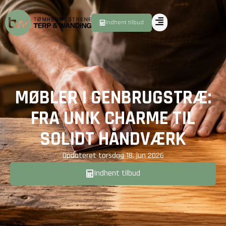
Indhent tilbud
MØBLER I GENBRUGSTRÆ:
FRA UNIK CHARME TIL
SOLIDT HÅNDVÆRK
Opdateret
torsdag 18. jun 2026
Indhent tilbud