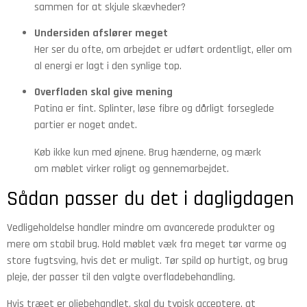
sammen for at skjule skævheder?
Undersiden afslører meget
Her ser du ofte, om arbejdet er udført ordentligt, eller om
al energi er lagt i den synlige top.
Overfladen skal give mening
Patina er fint. Splinter, løse fibre og dårligt forseglede
partier er noget andet.
Køb ikke kun med øjnene. Brug hænderne, og mærk
om møblet virker roligt og gennemarbejdet.
Sådan passer du det i dagligdagen
Vedligeholdelse handler mindre om avancerede produkter og
mere om stabil brug. Hold møblet væk fra meget tør varme og
store fugtsving, hvis det er muligt. Tør spild op hurtigt, og brug
pleje, der passer til den valgte overfladebehandling.
Hvis træet er oliebehandlet, skal du typisk acceptere, at