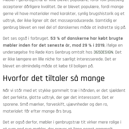
accepterer dårligere kvalitet. De er blevet populære, fordi mange
gerne vil have materialer med karakter, synlig brugshistorik og et
udtryk, der ikke ligner alt det masseproducerede. Samtidig er
genbrug blevet en reel del af danskernes måde at indrette sig på.
Det ses også i forbruget.
53 % af danskerne har købt brugte
møbler inden for det seneste år, mod 29 % i 2019
, ifølge en
undersøgelse fra Røde Kors Genbrug omtalt hos
365DESIGN
. Det
er ikke længere en lille niche for særligt interesserede. Det er
blevet en almindelig måde at købe til boligen på.
Hvorfor det tiltaler så mange
Når vi står med et stykke gammelt træ i hånden, er det sjældent
det perfekte, glatte udtryk, der gør det interessant. Det er
sporene. Små mærker, farveskift, ujævnheder og den ro,
materialet får efter mange års brug.
Det er også derfor, møbler i genbrugstræ tit virker mere rolige i