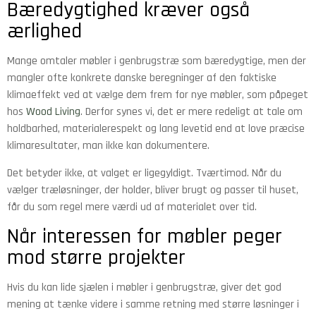
Bæredygtighed kræver også
ærlighed
Mange omtaler møbler i genbrugstræ som bæredygtige, men der
mangler ofte konkrete danske beregninger af den faktiske
klimaeffekt ved at vælge dem frem for nye møbler, som påpeget
hos
Wood Living
. Derfor synes vi, det er mere redeligt at tale om
holdbarhed, materialerespekt og lang levetid end at love præcise
klimaresultater, man ikke kan dokumentere.
Det betyder ikke, at valget er ligegyldigt. Tværtimod. Når du
vælger træløsninger, der holder, bliver brugt og passer til huset,
får du som regel mere værdi ud af materialet over tid.
Når interessen for møbler peger
mod større projekter
Hvis du kan lide sjælen i møbler i genbrugstræ, giver det god
mening at tænke videre i samme retning med større løsninger i