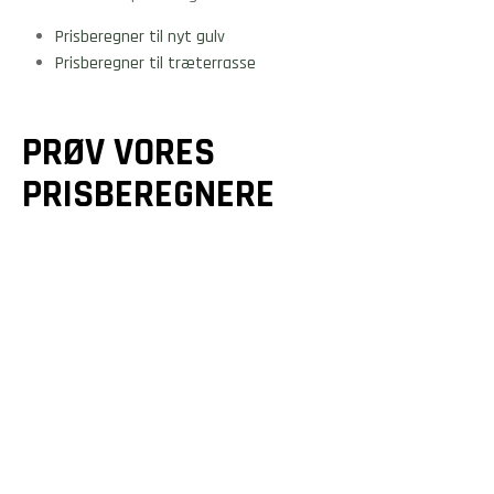
Prisberegner til nyt gulv
Prisberegner til træterrasse
PRØV VORES
PRISBEREGNERE
GULVE &
GULVVARME
TRÆTERRASSER
Et godt gulv er mere end
Drømmer du om en smuk
bare en overflade - det
terrasse? Vi designer og
er fundamentet for dit
bygger unikke løsninger,
hjem. Beregn din pris på
der forlænger dit hjem