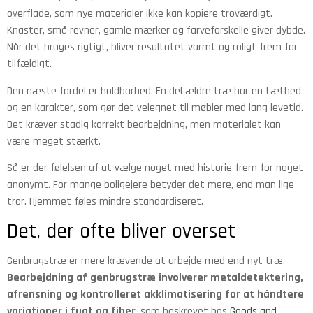
overflade, som nye materialer ikke kan kopiere troværdigt.
Knaster, små revner, gamle mærker og farveforskelle giver dybde.
Når det bruges rigtigt, bliver resultatet varmt og roligt frem for
tilfældigt.
Den næste fordel er holdbarhed. En del ældre træ har en tæthed
og en karakter, som gør det velegnet til møbler med lang levetid.
Det kræver stadig korrekt bearbejdning, men materialet kan
være meget stærkt.
Så er der følelsen af at vælge noget med historie frem for noget
anonymt. For mange boligejere betyder det mere, end man lige
tror. Hjemmet føles mindre standardiseret.
Det, der ofte bliver overset
Genbrugstræ er mere krævende at arbejde med end nyt træ.
Bearbejdning af genbrugstræ involverer metaldetektering,
afrensning og kontrolleret akklimatisering for at håndtere
variationer i fugt og fiber
, som beskrevet hos
Goods and