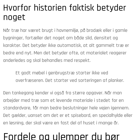
Hvorfor historien faktisk betyder
noget
Når træ har været brugt i havnemiljø, på brodæk eller i gamle
bygninger, fortæller det noget om både slid, densitet og
karakter. Det betyder ikke automatisk, at alt gammelt træ er
bedre end nyt. Men det betyder ofte, at materialet reagerer
anderledes og skal behandles med respekt.
Et godt møbel i genbrugstræ starter ikke ved
overfræseren. Det starter ved sorteringen af planker.
Den tankegang kender vi også fra større opgaver. Når man
arbejder med træ som et levende materiale i stedet for en
standardvare, får man bedre beslutninger hele vejen igennem.
Det gælder, uanset om det er et spisebord, en specialhylde eller
en løsning, der skal være en fast del af huset i mange år.
Fordele og ulemper du bør