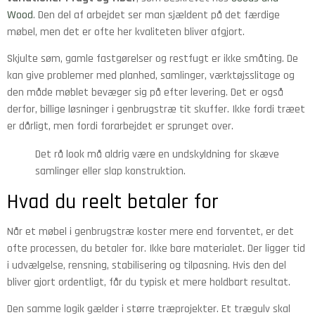
Wood
. Den del af arbejdet ser man sjældent på det færdige
møbel, men det er ofte her kvaliteten bliver afgjort.
Skjulte søm, gamle fastgørelser og restfugt er ikke småting. De
kan give problemer med planhed, samlinger, værktøjsslitage og
den måde møblet bevæger sig på efter levering. Det er også
derfor, billige løsninger i genbrugstræ tit skuffer. Ikke fordi træet
er dårligt, men fordi forarbejdet er sprunget over.
Det rå look må aldrig være en undskyldning for skæve
samlinger eller slap konstruktion.
Hvad du reelt betaler for
Når et møbel i genbrugstræ koster mere end forventet, er det
ofte processen, du betaler for. Ikke bare materialet. Der ligger tid
i udvælgelse, rensning, stabilisering og tilpasning. Hvis den del
bliver gjort ordentligt, får du typisk et mere holdbart resultat.
Den samme logik gælder i større træprojekter. Et trægulv skal