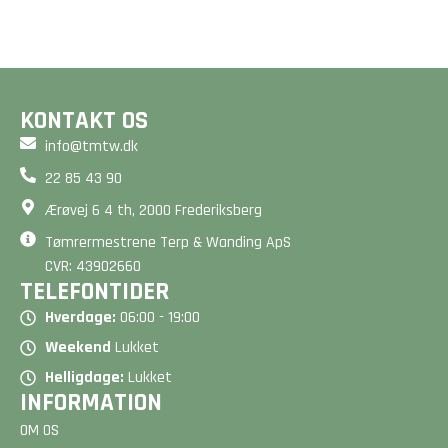
2 minutter her på siden.
og matcher dine ønsker.
BEREGN PRIS
BEREGN PRIS
KONTAKT OS
info@tmtw.dk
22 85 43 90
Ærøvej 6 4 th, 2000 Frederiksberg
Tømrermestrene Terp & Wanding ApS
CVR: 43902660
TELEFONTIDER
Hverdage:
06:00 - 19:00
Weekend
Lukket
Helligdage:
Lukket
INFORMATION
OM OS