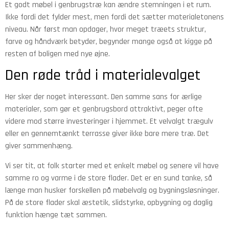
Et godt møbel i genbrugstræ kan ændre stemningen i et rum.
Ikke fordi det fylder mest, men fordi det sætter materialetonens
niveau. Når først man opdager, hvor meget træets struktur,
farve og håndværk betyder, begynder mange også at kigge på
resten af boligen med nye øjne.
Den røde tråd i materialevalget
Her sker der noget interessant. Den samme sans for ærlige
materialer, som gør et genbrugsbord attraktivt, peger ofte
videre mod større investeringer i hjemmet. Et velvalgt trægulv
eller en gennemtænkt terrasse giver ikke bare mere træ. Det
giver sammenhæng.
Vi ser tit, at folk starter med et enkelt møbel og senere vil have
samme ro og varme i de store flader. Det er en sund tanke, så
længe man husker forskellen på møbelvalg og bygningsløsninger.
På de store flader skal æstetik, slidstyrke, opbygning og daglig
funktion hænge tæt sammen.