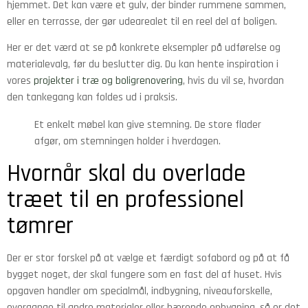
hjemmet. Det kan være et gulv, der binder rummene sammen,
eller en terrasse, der gør udearealet til en reel del af boligen.
Her er det værd at se på konkrete eksempler på udførelse og
materialevalg, før du beslutter dig. Du kan hente inspiration i
vores
projekter i træ og boligrenovering
, hvis du vil se, hvordan
den tankegang kan foldes ud i praksis.
Et enkelt møbel kan give stemning. De store flader
afgør, om stemningen holder i hverdagen.
Hvornår skal du overlade
træet til en professionel
tømrer
Der er stor forskel på at vælge et færdigt sofabord og på at få
bygget noget, der skal fungere som en fast del af huset. Hvis
opgaven handler om specialmål, indbygning, niveauforskelle,
overgange til andre materialer eller bærende opbygning, så er det