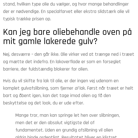
stand, hvilken type olie du vælger, og hvor mange behandlinger
der er nødvendige. En specialfarvet eller ekstra slidstærk olie vil
typisk trække prisen op.
Kan jeg bare oliebehandle oven på
mit gamle lakerede gulv?
Nej, desværre – den går ikke. Olie virker ved at trænge ned i træet
og mætte det indefra. En lakoverflade er som en forseglet
barriere, der fuldstændig blokerer for olien.
Hvis du vil skifte fra lak til olie, er der ingen vej udenom en
komplet gulvafslibning, som fjerner
al
lak. Først når træet er helt
bart og åbent igen, kan det tage imod olien og få den
beskyttelse og det look, du er ude efter.
Mange tror, man kan springe let hen over slibningen,
men det er den absolut vigtigste del af
fundamentet. Uden en grundig afslibning vil olien
aldrig binde ordentligt. Resultatet bliver en klistret