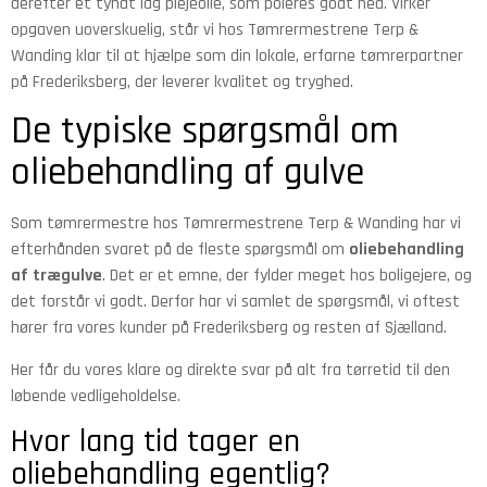
derefter et tyndt lag plejeolie, som poleres godt ned. Virker
opgaven uoverskuelig, står vi hos Tømrermestrene Terp &
Wanding klar til at hjælpe som din lokale, erfarne tømrerpartner
på Frederiksberg, der leverer kvalitet og tryghed.
De typiske spørgsmål om
oliebehandling af gulve
Som tømrermestre hos Tømrermestrene Terp & Wanding har vi
efterhånden svaret på de fleste spørgsmål om
oliebehandling
af trægulve
. Det er et emne, der fylder meget hos boligejere, og
det forstår vi godt. Derfor har vi samlet de spørgsmål, vi oftest
hører fra vores kunder på Frederiksberg og resten af Sjælland.
Her får du vores klare og direkte svar på alt fra tørretid til den
løbende vedligeholdelse.
Hvor lang tid tager en
oliebehandling egentlig?