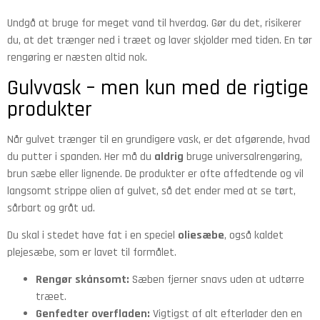
Undgå at bruge for meget vand til hverdag. Gør du det, risikerer
du, at det trænger ned i træet og laver skjolder med tiden. En tør
rengøring er næsten altid nok.
Gulvvask – men kun med de rigtige
produkter
Når gulvet trænger til en grundigere vask, er det afgørende, hvad
du putter i spanden. Her må du
aldrig
bruge universalrengøring,
brun sæbe eller lignende. De produkter er ofte affedtende og vil
langsomt strippe olien af gulvet, så det ender med at se tørt,
sårbart og gråt ud.
Du skal i stedet have fat i en speciel
oliesæbe
, også kaldet
plejesæbe, som er lavet til formålet.
Rengør skånsomt:
Sæben fjerner snavs uden at udtørre
træet.
Genfedter overfladen:
Vigtigst af alt efterlader den en