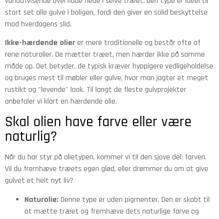
vandafvisende overflade nede i selve træet. Den type er ideel til
stort set alle gulve i boligen, fordi den giver en solid beskyttelse
mod hverdagens slid.
Ikke-hærdende olier
er mere traditionelle og består ofte af
rene naturolier. De mætter træet, men hærder ikke på samme
måde op. Det betyder, de typisk kræver hyppigere vedligeholdelse
og bruges mest til møbler eller gulve, hvor man jagter et meget
rustikt og "levende" look. Til langt de fleste gulvprojekter
anbefaler vi klart en hærdende olie.
Skal olien have farve eller være
naturlig?
Når du har styr på olietypen, kommer vi til den sjove del: farven.
Vil du fremhæve træets egen glød, eller drømmer du om at give
gulvet et helt nyt liv?
Naturolie:
Denne type er uden pigmenter. Den er skabt til
at mætte træet og fremhæve dets naturlige farve og