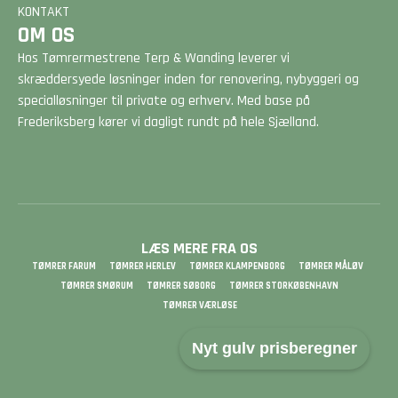
KONTAKT
OM OS
Hos Tømrermestrene Terp & Wanding leverer vi
skræddersyede løsninger inden for renovering, nybyggeri og
specialløsninger til private og erhverv. Med base på
Frederiksberg kører vi dagligt rundt på hele Sjælland.
LÆS MERE FRA OS
TØMRER FARUM
TØMRER HERLEV
TØMRER KLAMPENBORG
TØMRER MÅLØV
TØMRER SMØRUM
TØMRER SØBORG
TØMRER STORKØBENHAVN
TØMRER VÆRLØSE
Nyt gulv prisberegner