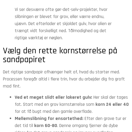
Vi ser desværre ofte gør-det-selv-projekter, hvor
slibningen er blevet for grov, eller værre endnu,
ujævn. Det efterlader et skjoldet gulv, hvor olien er
trængt vidt forskelligt ned. Tålmodighed og det
rigtige værktøj er nøglen.
Vælg den rette kornstørrelse på
sandpapiret
Det rigtige sandpapir afhænger helt af, hvad du starter med.
Processen foregår altid i flere trin, hvor du arbejder dig fra groft
mod fint.
Ved et meget slidt eller lakeret gulv:
Her skal der tages
fat. Start med en grov kornstørrelse som
korn 24 eller 40
for at få bugt med den gamle overflade.
Mellemslibning for ensartethed:
Efter den grove tur er
det tid til
korn 60-80
. Denne omgang fjerner de dybe