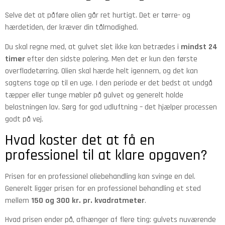
Selve det at påføre olien går ret hurtigt. Det er tørre- og
hærdetiden, der kræver din tålmodighed.
Du skal regne med, at gulvet slet ikke kan betrædes i
mindst 24
timer
efter den sidste polering. Men det er kun den første
overfladetørring. Olien skal hærde helt igennem, og det kan
sagtens tage op til en uge. I den periode er det bedst at undgå
tæpper eller tunge møbler på gulvet og generelt holde
belastningen lav. Sørg for god udluftning – det hjælper processen
godt på vej.
Hvad koster det at få en
professionel til at klare opgaven?
Prisen for en professionel oliebehandling kan svinge en del.
Generelt ligger prisen for en professionel behandling et sted
mellem
150 og 300 kr. pr. kvadratmeter
.
Hvad prisen ender på, afhænger af flere ting: gulvets nuværende