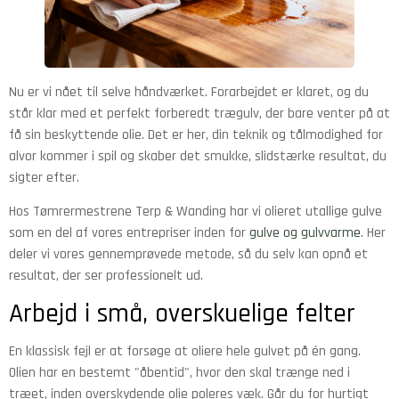
Nu er vi nået til selve håndværket. Forarbejdet er klaret, og du
står klar med et perfekt forberedt trægulv, der bare venter på at
få sin beskyttende olie. Det er her, din teknik og tålmodighed for
alvor kommer i spil og skaber det smukke, slidstærke resultat, du
sigter efter.
Hos Tømrermestrene Terp & Wanding har vi olieret utallige gulve
som en del af vores entrepriser inden for
gulve og gulvvarme
. Her
deler vi vores gennemprøvede metode, så du selv kan opnå et
resultat, der ser professionelt ud.
Arbejd i små, overskuelige felter
En klassisk fejl er at forsøge at oliere hele gulvet på én gang.
Olien har en bestemt "åbentid", hvor den skal trænge ned i
træet, inden overskydende olie poleres væk. Går du for hurtigt