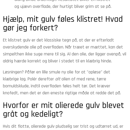
og ujævn overflade, der hurtigt bliver grim at se på.
Hjælp, mit gulv føles klistret! Hvad
gør jeg forkert?
Et klistret gulv er det klassiske tegn på, at der er efterladt
overskydende olie på overfladen. Når træet er mættet, kan det
simpelthen ikke suge mere til sig. Al den olie, der ligger ovenpå, vil
aldrig hærde korrekt og bliver i stedet til en klæbrig hinde.
Løsningen? Påfør en lille smule ny olie for at "opløse" det
klæbrige lag. Polér derefter
alt
olien af med rene, tørre
bomuldsklude, indtil overfladen føles helt tør. Det kræver
knofedt, men det er den eneste rigtige måde at redde det på.
Hvorfor er mit olierede gulv blevet
gråt og kedeligt?
Hvis dit flotte, olierede gulv pludselig ser trist og udtørret ud, er