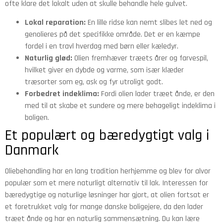
ofte klare det lokalt uden at skulle behandle hele gulvet.
Lokal reparation:
En lille ridse kan nemt slibes let ned og
genolieres på det specifikke område. Det er en kæmpe
fordel i en travl hverdag med børn eller kæledyr.
Naturlig glød:
Olien fremhæver træets årer og farvespil,
hvilket giver en dybde og varme, som især klæder
træsorter som eg, ask og fyr utroligt godt.
Forbedret indeklima:
Fordi olien lader træet ånde, er den
med til at skabe et sundere og mere behageligt indeklima i
boligen.
Et populært og bæredygtigt valg i
Danmark
Oliebehandling har en lang tradition herhjemme og blev for alvor
populær som et mere naturligt alternativ til lak. Interessen for
bæredygtige og naturlige løsninger har gjort, at olien fortsat er
et foretrukket valg for mange danske boligejere, da den lader
træet ånde og har en naturlig sammensætning. Du kan lære