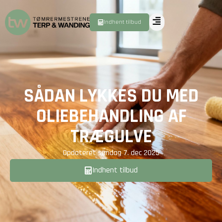
Indhent tilbud
SÅDAN LYKKES DU MED
OLIEBEHANDLING AF
TRÆGULVE
Opdateret
søndag 7. dec 2025
Indhent tilbud