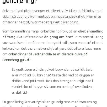
genoliering?
Selv med god pleje trænger et olieret gulv til en opfriskning med
tiden, så det forbliver mættet og modstandsdygtigt. Hvor ofte
afhænger helt af, hvor meget gulvet bliver brugt.
Som tommelfingerregel anbefaler fagfolk, at en
oliebehandling
af trægulve
udføres cirka
én gang om året
i rum som stuer og
soveværelser. I områder med meget trafik, som en entré eller et
køkken, kan det være nødvendigt at gøre det oftere. Læs mere
om
anbefalinger til vedligeholdelse af olierede gulve på
Dannebrog-gulv.dk
.
Et godt tegn er, hvis gulvet begynder at se lidt tørt
eller mat ud. Du kan også teste det ved at dryppe en
dråbe vand på træet. Hvis den trænger hurtigt ned i
stedet for at lægge sig som en perle på overfladen,
er det tid.
En genoliering kræver typisk en grundig rens med trærens og