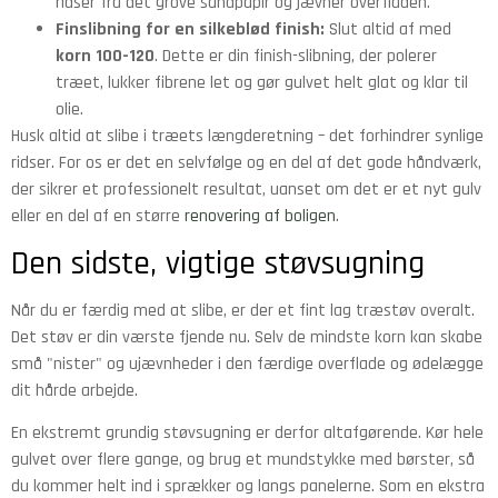
ridser fra det grove sandpapir og jævner overfladen.
Finslibning for en silkeblød finish:
Slut altid af med
korn 100-120
. Dette er din finish-slibning, der polerer
træet, lukker fibrene let og gør gulvet helt glat og klar til
olie.
Husk altid at slibe i træets længderetning – det forhindrer synlige
ridser. For os er det en selvfølge og en del af det gode håndværk,
der sikrer et professionelt resultat, uanset om det er et nyt gulv
eller en del af en større
renovering af boligen
.
Den sidste, vigtige støvsugning
Når du er færdig med at slibe, er der et fint lag træstøv overalt.
Det støv er din værste fjende nu. Selv de mindste korn kan skabe
små "nister" og ujævnheder i den færdige overflade og ødelægge
dit hårde arbejde.
En ekstremt grundig støvsugning er derfor altafgørende. Kør hele
gulvet over flere gange, og brug et mundstykke med børster, så
du kommer helt ind i sprækker og langs panelerne. Som en ekstra