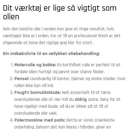
Dit værktøj er lige så vigtigt som
olien
Selv den bedste olie i verden kan give et ringe resultat, hvis
værktøjet ikke er i orden. For at få en professionel finish er det
afgørende at have det rigtige grej klar fra start.
Din indkøbsliste til en vellykket oliebehandling:
Malerrulle og bakke:
En korthåret rulle er perfekt til at
fordele olien hurtigt og jævnt over større flader.
Pensel:
Uundværlig til kanter, hjørner og andre steder, hvor
rullen ikke kan nå ind.
Fnugfri bomuldsklude:
Helt essentielt til at tørre
overskydende olie af. Her må du
aldrig
spare. Sørg for at
have rigeligt med klude, så du er sikker på at få
al
overskydende olie væk.
Polermaskine med pads:
Dette er vores stærkeste
anbefaling. Selvom det kan klares i hånden, giver en