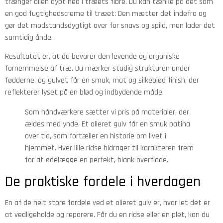
trænger olien dybt ned i træets fibre. Du kan tænke på det som
en god fugtighedscreme til træet: Den mætter det indefra og
gør det modstandsdygtigt over for snavs og spild, men lader det
samtidig ånde.
Resultatet er, at du bevarer den levende og organiske
fornemmelse af træ. Du mærker stadig strukturen under
fødderne, og gulvet får en smuk, mat og silkeblød finish, der
reflekterer lyset på en blød og indbydende måde.
Som håndværkere sætter vi pris på materialer, der
ældes med ynde. Et olieret gulv får en smuk patina
over tid, som fortæller en historie om livet i
hjemmet. Hver lille ridse bidrager til karakteren frem
for at ødelægge en perfekt, blank overflade.
De praktiske fordele i hverdagen
En af de helt store fordele ved et olieret gulv er, hvor let det er
at vedligeholde og reparere. Får du en ridse eller en plet, kan du