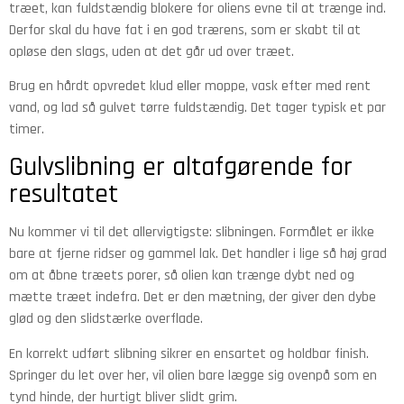
træet, kan fuldstændig blokere for oliens evne til at trænge ind.
Derfor skal du have fat i en god trærens, som er skabt til at
opløse den slags, uden at det går ud over træet.
Brug en hårdt opvredet klud eller moppe, vask efter med rent
vand, og lad så gulvet tørre fuldstændig. Det tager typisk et par
timer.
Gulvslibning er altafgørende for
resultatet
Nu kommer vi til det allervigtigste: slibningen. Formålet er ikke
bare at fjerne ridser og gammel lak. Det handler i lige så høj grad
om at åbne træets porer, så olien kan trænge dybt ned og
mætte træet indefra. Det er den mætning, der giver den dybe
glød og den slidstærke overflade.
En korrekt udført slibning sikrer en ensartet og holdbar finish.
Springer du let over her, vil olien bare lægge sig ovenpå som en
tynd hinde, der hurtigt bliver slidt grim.