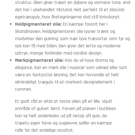
struktur. Olien giver træet en dybere og varmere tone, end
det har i ubehandlet tilstand. Helt perfekt til et klassisk
egetræsgulv, hvor åretegningerne skal stå knivskarpt.
Hvidpigmenteret olie:
En kæmpe favorit her i
Skandinavien. Hvidpigmenteret olie lysner træet og
modvirker den gulning, som især lyse træsorter som fyr og
ask kan få med tiden. Den giver det lette og moderne
udtryk, mange forbinder med nordisk design.
Mørkpigmenteret olie:
Hvis du vil have drama og
elegance, kan en mørk olie i nuancer som valnød eller sort
være en fantastisk løsning. Det kan forvandle et helt
almindeligt trægulv til et markant designelement i
rummet.
Et godt råd er altid at teste olien på et lille, skjult
område af gulvet først. Farven på prøven i butikken
kan se helt anderledes ud på netop
dit
gulv, da
træets egen farve og sugeevne spiller en kæmpe
rolle for det endelige resultat.