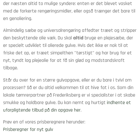
der næsten altid to mulige syndere: enten er det blevet vasket
med de forkerte rengøringsmidler, eller også trænger det bare til
en genoliering.
Almindelig sæbe og universalrengøring affedter træet og stripper
den beskyttende olie væk. Du skal
altid
bruge en plejesæbe, der
er specielt udviklet til olierede gulve. Hvis det ikke er nok til at
friske det op, er træet simpelthen "tørstigt" og har brug for et
nyt, tyndt lag plejeolie for at få sin glød og modstandskraft
tilbage.
Står du over for en større gulvopgave, eller er du bare i tvivl om
processen? Så er du altid velkommen til at hive fat i os. Som din
lokale tømrerpartner på Frederiksberg er vi specialister i at skabe
smukke og holdbare gulve. Du kan nemt og hurtigt
indhente et
uforpligtende tilbud på din opgave her
.
Prøv en af vores prisberegnere herunder:
Prisberegner for nyt gulv