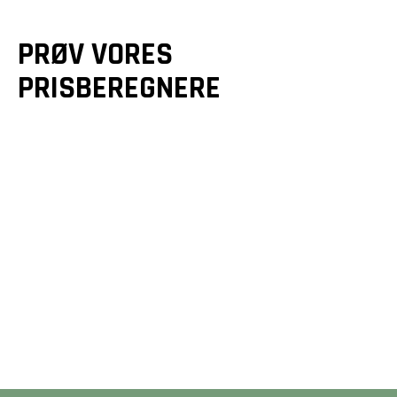
PRØV VORES
PRISBEREGNERE
GULVE &
GULVVARME
TRÆTERRASSER
Et godt gulv er mere end
Drømmer du om en smuk
bare en overflade - det
terrasse? Vi designer og
er fundamentet for dit
bygger unikke løsninger,
hjem. Beregn din pris på
der forlænger dit hjem
2 minutter her på siden.
og matcher dine ønsker.