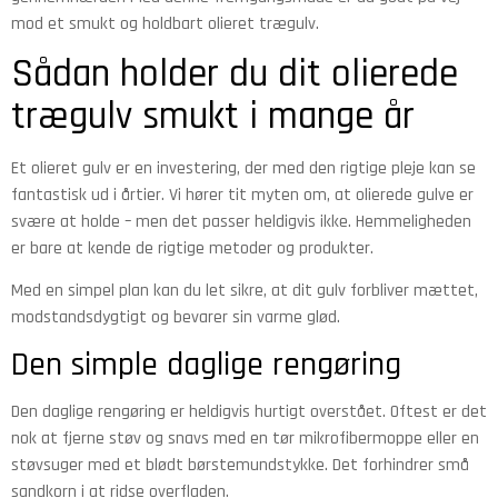
mod et smukt og holdbart olieret trægulv.
Sådan holder du dit olierede
trægulv smukt i mange år
Et olieret gulv er en investering, der med den rigtige pleje kan se
fantastisk ud i årtier. Vi hører tit myten om, at olierede gulve er
svære at holde – men det passer heldigvis ikke. Hemmeligheden
er bare at kende de rigtige metoder og produkter.
Med en simpel plan kan du let sikre, at dit gulv forbliver mættet,
modstandsdygtigt og bevarer sin varme glød.
Den simple daglige rengøring
Den daglige rengøring er heldigvis hurtigt overstået. Oftest er det
nok at fjerne støv og snavs med en tør mikrofibermoppe eller en
støvsuger med et blødt børstemundstykke. Det forhindrer små
sandkorn i at ridse overfladen.