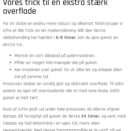
Vores trick til en ekstra stærk
overflade
For at skabe en endnu mere robust og silkemat finish bruger vi
ofte et lille trick: en let mellemslibning. Når den første
oliebehandling har hærdet i
6-8 timer
, kan du give gulvet en
ekstra tur.
Montér en sort slibepad på polermaskinen.
Påfør en
meget lille
mængde olie på gulvet.
Kør maskinen over gulvet for at slibe let og arbejde olien
ind på samme tid.
Processen skaber en utrolig glat og slidstærk overflade. Til sidst
polerer du igen alt overskydende olie af med rene klude, indtil
gulvet er helt tørt.
Husk at lufte godt ud under hele processen, da olierne afgiver
dampe. Gå forsigtigt på gulvet de første
24 timer
, og vent med
tæpper og fuld belastning i en uges tid, mens olien
gennemhærder. Med denne fremgangsmåde er du godt på vej