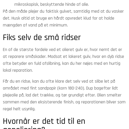
mikroskopisk, beskyttende hinde af olie.
På den måde plejer du faktisk gulvet, samtidig med at du vasker
det. Husk altid at bruge en hårdt opvredet klud for at holde
mængden af vand på et minimum.
Fiks selv de små ridser
En af de største fordele ved et olieret gulv er, hvor nemt det er
at reparere småskader. Modsat et lakeret gulv, hvor en dyb ridse
ofte betyder en fuld afslibning, kan du her nøjes med en hurtig
lokal reparation.
Får du en ridse, kan du ofte klare det selv ved at slibe let på
området med fint sandpapir (korn 180-240). Dup bagefter lidt
plejeolie på, lad det trække, og tør grundigt efter. Olien smelter
sammen med den eksisterende finish, og reparationen bliver som
regel helt usynlig.
Hvornår er det tid til en