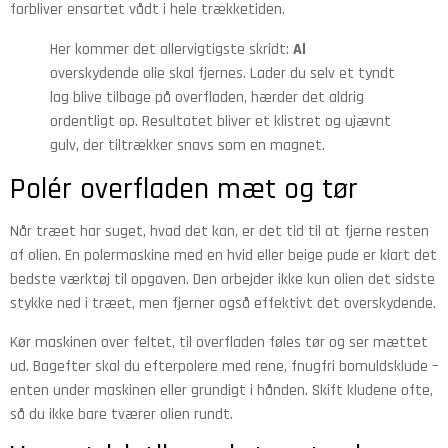
forbliver ensartet vådt i hele trækketiden.
Her kommer det allervigtigste skridt:
Al
overskydende olie skal fjernes. Lader du selv et tyndt
lag blive tilbage på overfladen, hærder det aldrig
ordentligt op. Resultatet bliver et klistret og ujævnt
gulv, der tiltrækker snavs som en magnet.
Polér overfladen mæt og tør
Når træet har suget, hvad det kan, er det tid til at fjerne resten
af olien. En polermaskine med en hvid eller beige pude er klart det
bedste værktøj til opgaven. Den arbejder ikke kun olien det sidste
stykke ned i træet, men fjerner også effektivt det overskydende.
Kør maskinen over feltet, til overfladen føles tør og ser mættet
ud. Bagefter skal du efterpolere med rene, fnugfri bomuldsklude –
enten under maskinen eller grundigt i hånden. Skift kludene ofte,
så du ikke bare tværer olien rundt.