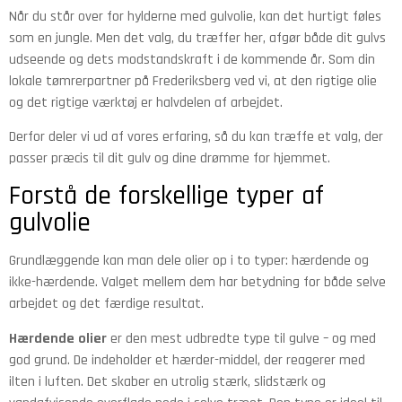
Når du står over for hylderne med gulvolie, kan det hurtigt føles
som en jungle. Men det valg, du træffer her, afgør både dit gulvs
udseende og dets modstandskraft i de kommende år. Som din
lokale tømrerpartner på Frederiksberg ved vi, at den rigtige olie
og det rigtige værktøj er halvdelen af arbejdet.
Derfor deler vi ud af vores erfaring, så du kan træffe et valg, der
passer præcis til dit gulv og dine drømme for hjemmet.
Forstå de forskellige typer af
gulvolie
Grundlæggende kan man dele olier op i to typer: hærdende og
ikke-hærdende. Valget mellem dem har betydning for både selve
arbejdet og det færdige resultat.
Hærdende olier
er den mest udbredte type til gulve – og med
god grund. De indeholder et hærder-middel, der reagerer med
ilten i luften. Det skaber en utrolig stærk, slidstærk og