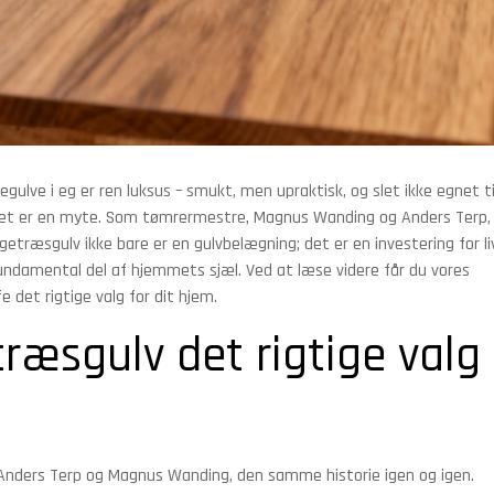
ulve i eg er ren luksus – smukt, men upraktisk, og slet ikke egnet ti
 det er en myte. Som tømrermestre, Magnus Wanding og Anders Terp, 
egetræsgulv ikke bare er en gulvbelægning; det er en investering for li
fundamental del af hjemmets sjæl. Ved at læse videre får du vores
det rigtige valg for dit hjem.
træsgulv det rigtige valg
 Anders Terp og Magnus Wanding, den samme historie igen og igen.