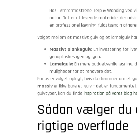
Hos Tømrermestrene Terp & Wanding ved vi,
natur. Det er et levende materiale, der udvi
en professionel lægning fuldstændig afgøren
Valget mellem et massivt gulv og et lamelgulv han
Massivt plankegulv:
En investering for liv
genopfriskes igen og igen.
Lamelgulv:
En mere budgetvenlig løsning, 
muligheder for at renovere det.
For os er valget oplagt, hvis du drømmer om et gul
massiv
er ikke bare et gulv – det er fundamentet 
gulvtyper, kan du finde
inspiration på vores blog h
Sådan vælger du 
rigtige overflade