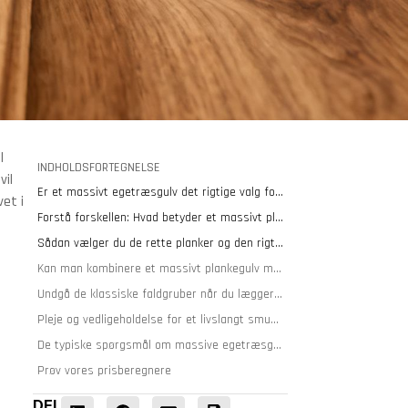
l
INDHOLDSFORTEGNELSE
vil
Er et massivt egetræsgulv det rigtige valg for dig?
vet i
Forstå forskellen: Hvad betyder et massivt plankegulv egentlig?
Sådan vælger du de rette planker og den rigtige overflade
Kan man kombinere et massivt plankegulv med gulvvarme?
Undgå de klassiske faldgruber når du lægger gulv
Pleje og vedligeholdelse for et livslangt smukt gulv
De typiske spørgsmål om massive egetræsgulve
Prøv vores prisberegnere
DEL