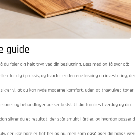
e guide
 så du føler dig helt tryg ved din beslutning. Læs med og få svar på:
len for dig i praksis, og hvorfor er den ene løsning en investering, de
sikrer vi, at du kan nyde moderne komfort, uden at trægulvet tager
sioner og behandlinger passer bedst til din families hverdag og din
an sikrer du et resultat, der står smukt i årtier, og hvordan passer 
gulv, der ikke bare er flot her og nu, men som også øger din boligs vær