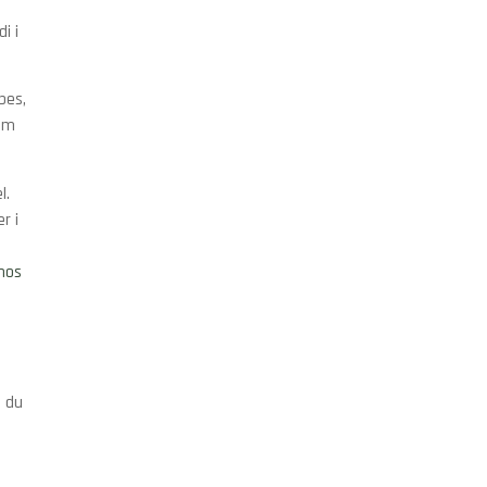
i i
bes,
som
l.
r i
hos
, du