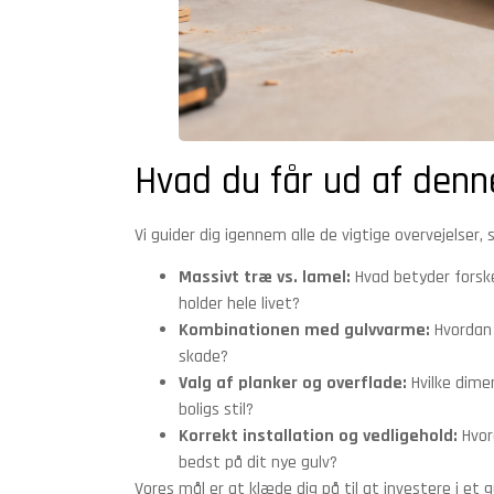
Hvad du får ud af denn
Vi guider dig igennem alle de vigtige overvejelser,
Massivt træ vs. lamel:
Hvad betyder forskel
holder hele livet?
Kombinationen med gulvvarme:
Hvordan 
skade?
Valg af planker og overflade:
Hvilke dimen
boligs stil?
Korrekt installation og vedligehold:
Hvord
bedst på dit nye gulv?
Vores mål er at klæde dig på til at investere i et 