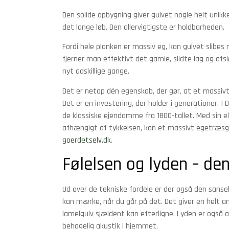
Den solide opbygning giver gulvet nogle helt unikke
det lange løb. Den allervigtigste er holdbarheden.
Fordi hele planken er massiv eg, kan gulvet slibes 
fjerner man effektivt det gamle, slidte lag og afsl
nyt adskillige gange.
Det er netop dén egenskab, der gør, at et massivt
Det er en investering, der holder i generationer. I
de klassiske ejendomme fra 1800-tallet. Med sin e
afhængigt af tykkelsen, kan et massivt egetræsgu
goerdetselv.dk
.
Følelsen og lyden – de
Ud over de tekniske fordele er der også den sanse
kan mærke, når du går på det. Det giver en helt 
lamelgulv sjældent kan efterligne. Lyden er også 
behagelig akustik i hjemmet.