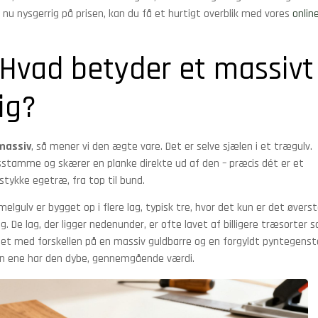
 nu nysgerrig på prisen, kan du få et hurtigt overblik med vores
onlin
: Hvad betyder et massivt
ig?
 massiv
, så mener vi den ægte vare. Det er selve sjælen i et trægulv.
æsstamme og skærer en planke direkte ud af den – præcis dét er et
stykke egetræ, fra top til bund.
amelgulv er bygget op i flere lag, typisk tre, hvor det kun er det øvers
. De lag, der ligger nedenunder, er ofte lavet af billigere træsorter 
det med forskellen på en massiv guldbarre og en forgyldt pyntegenst
en ene har den dybe, gennemgående værdi.