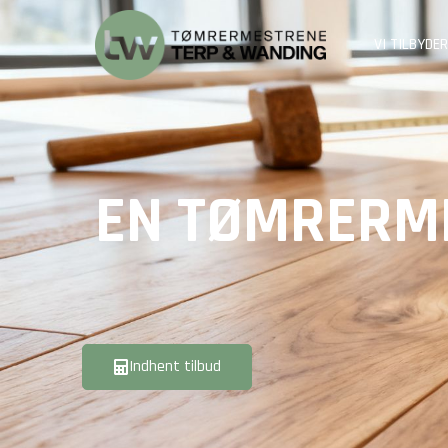
VI TILBYDER
EN TØMRERME
Indhent tilbud