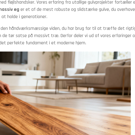
 fløjlshandsker. Vores erfaring fra utallige gulvprojekter fortæller 
massiv eg
er et af de mest robuste og slidstærke gulve, du overhov
l at holde i generationer.
g den håndværksmæssige viden, du har brug for til at træffe det rigti
m de tør satse på massivt træ. Derfor deler vi ud af vores erfaringer 
e det perfekte fundament i et moderne hjem.