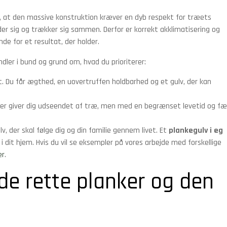
 at den massive konstruktion kræver en dyb respekt for træets
der sig og trækker sig sammen. Derfor er korrekt akklimatisering og
de for et resultat, der holder.
dler i bund og grund om, hvad du prioriterer:
et. Du får ægthed, en uovertruffen holdbarhed og et gulv, der kan
der giver dig udseendet af træ, men med en begrænset levetid og fæ
v, der skal følge dig og din familie gennem livet. Et
plankegulv i eg
i dit hjem. Hvis du vil se eksempler på vores arbejde med forskellige
er
.
de rette planker og den