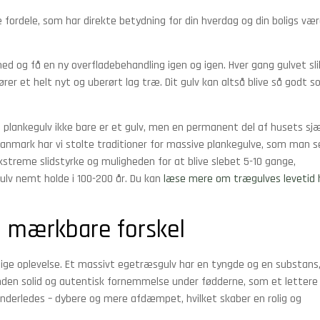
 fordele, som har direkte betydning for din hverdag og din boligs værd
ned og få en ny overfladebehandling igen og igen. Hver gang gulvet sli
ører et helt nyt og uberørt lag træ. Dit gulv kan altså blive så godt 
 plankegulv ikke bare er et gulv, men en permanent del af husets sjæ
 Danmark har vi stolte traditioner for massive plankegulve, som man se
kstreme slidstyrke og muligheden for at blive slebet 5-10 gange,
lv nemt holde i 100-200 år. Du kan
læse mere om trægulves levetid 
n mærkbare forskel
lige oplevelse. Et massivt egetræsgulv har en tyngde og en substans
anden solid og autentisk fornemmelse under fødderne, som et lettere
anderledes – dybere og mere afdæmpet, hvilket skaber en rolig og