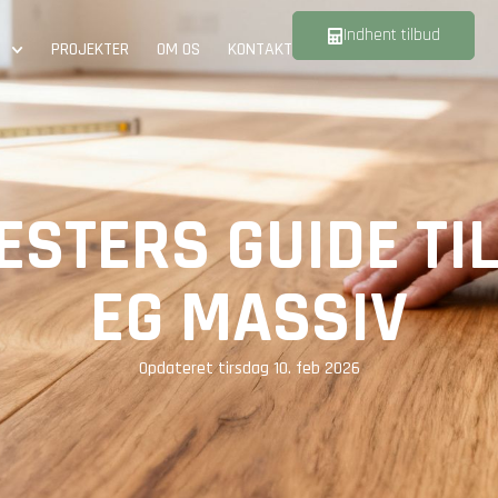
Indhent tilbud
PROJEKTER
OM OS
KONTAKT
STERS GUIDE TI
EG MASSIV
Opdateret
tirsdag 10. feb 2026