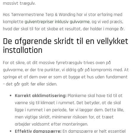
massivt trægulv.
Hos Tømrermestrene Terp & Wanding har vi stor erfaring med
komplette
gulventrepriser inklusiv gulvvarme
, og vi ved præcis,
hvad der skal til for at skabe et resultat, der holder i mange år.
De afgørende skridt til en vellykket
installation
For at sikre, at dit massive fyrretræsgulv trives oven på
gulvvarme, er der tre punkter, vi aldrig går på kompromis med. At
springe et af dem over er som at bygge et hus uden fundament
– det går galt før eller siden.
Korrekt akklimatisering:
Plankerne skal have tid til at
vænne sig til klimaet i rummet. Det betyder, at de skal
ligge i rummet i en periode, før vi lægger dem. Dette lille,
men vigtige skridt, minimerer risikoen for, at træet
arbejder voldsomt efter monteringen.
Effektiv dampspærre:
En dampspærre er helt essentiel