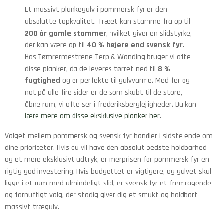
Et massivt plankegulv i pommersk fyr er den
absolutte topkvalitet. Træet kan stamme fra op til
200 år gamle stammer
, hvilket giver en slidstyrke,
der kan være op til
40 % højere end svensk fyr
.
Hos Tømrermestrene Terp & Wanding bruger vi ofte
disse planker, da de leveres tørret ned til
8 %
fugtighed
og er perfekte til gulvvarme. Med fer og
not på alle fire sider er de som skabt til de store,
åbne rum, vi ofte ser i frederiksberglejligheder. Du kan
lære mere om disse eksklusive planker her
.
Valget mellem pommersk og svensk fyr handler i sidste ende om
dine prioriteter. Hvis du vil have den absolut bedste holdbarhed
og et mere eksklusivt udtryk, er merprisen for pommersk fyr en
rigtig god investering. Hvis budgettet er vigtigere, og gulvet skal
ligge i et rum med almindeligt slid, er svensk fyr et fremragende
og fornuftigt valg, der stadig giver dig et smukt og holdbart
massivt trægulv.