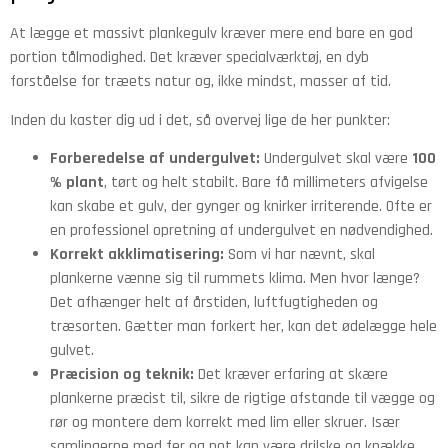
At lægge et massivt plankegulv kræver mere end bare en god
portion tålmodighed. Det kræver specialværktøj, en dyb
forståelse for træets natur og, ikke mindst, masser af tid.
Inden du kaster dig ud i det, så overvej lige de her punkter:
Forberedelse af undergulvet:
Undergulvet skal være
100
% plant
, tørt og helt stabilt. Bare få millimeters afvigelse
kan skabe et gulv, der gynger og knirker irriterende. Ofte er
en professionel opretning af undergulvet en nødvendighed.
Korrekt akklimatisering:
Som vi har nævnt, skal
plankerne vænne sig til rummets klima. Men hvor længe?
Det afhænger helt af årstiden, luftfugtigheden og
træsorten. Gætter man forkert her, kan det ødelægge hele
gulvet.
Præcision og teknik:
Det kræver erfaring at skære
plankerne præcist til, sikre de rigtige afstande til vægge og
rør og montere dem korrekt med lim eller skruer. Især
samlingerne med fer og not kan være drilske og knække,