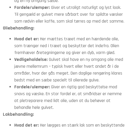
og en ny omgang sæbe.
Fordele/ulemper:
Giver et utroligt naturligt og lyst look.
Til gengæld er gulvet mere sårbart over for spildte væsker
som rødvin eller kaffe, som skal tørres op med det samme.
Oliebehandling:
Hvad det er:
Her mættes træet med en hærdende olie,
som trænger ned i træet og beskytter det indefra. Olien
fremhæver åretegningerne og giver en dyb, varm glød.
Vedligeholdelse:
Gulvet skal have en ny omgang olie med
jævne mellemrum – typisk hvert eller hvert andet år i de
områder, hvor der gås meget. Den daglige rengøring klares
bedst med en sæbe specielt til olierede gulve.
Fordele/ulemper:
Giver en rigtig god beskyttelse mod
snavs og væske. En stor fordel er, at småridser er nemme
at pletreparere med lidt olie, uden at du behøver at
behandle hele gulvet.
Lakbehandling:
Hvad det er:
Her lægges en stærk lak som en beskyttende