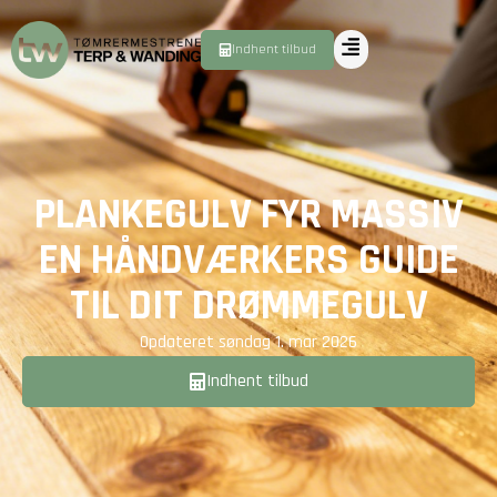
Indhent tilbud
PLANKEGULV FYR MASSIV
EN HÅNDVÆRKERS GUIDE
TIL DIT DRØMMEGULV
Opdateret
søndag 1. mar 2026
Indhent tilbud