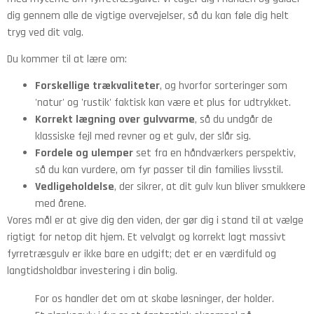
dig gennem alle de vigtige overvejelser, så du kan føle dig helt
tryg ved dit valg.
Du kommer til at lære om:
Forskellige trækvaliteter
, og hvorfor sorteringer som
'natur' og 'rustik' faktisk kan være et plus for udtrykket.
Korrekt lægning over gulvvarme
, så du undgår de
klassiske fejl med revner og et gulv, der slår sig.
Fordele og ulemper
set fra en håndværkers perspektiv,
så du kan vurdere, om fyr passer til din families livsstil.
Vedligeholdelse
, der sikrer, at dit gulv kun bliver smukkere
med årene.
Vores mål er at give dig den viden, der gør dig i stand til at vælge
rigtigt for netop dit hjem. Et velvalgt og korrekt lagt massivt
fyrretræsgulv er ikke bare en udgift; det er en værdifuld og
langtidsholdbar investering i din bolig.
For os handler det om at skabe løsninger, der holder.