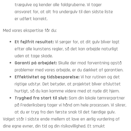
trægulve og kender alle faldgruberne. Vi tager
ansvaret for, at alt fra undergulv til den sidste liste
er udført korrekt.
Med vores ekspertise får du:
Et fejlfrit resultat:
Vi sørger for, at dit gulv bliver lagt
efter alle kunstens regler, så det kan arbejde naturligt
uden at tage skade.
Garanti på arbejdet:
Skulle der mod forventning opstå
problemer med vores arbejde, er du dækket af garantien.
Effektivitet og tidsbesparelse:
Vi har rutinen og det
rigtige udstyr. Det betyder, at projektet bliver afsluttet
hurtigt, så du kan komme videre med at nyde dit hjem.
Tryghed fra start til slut:
Som din lokale tømrerpartner
på Frederiksberg tager vi hånd om hele processen. Vi sikrer,
at du er tryg fra den første snak til det færdige gulv.
Valget står i sidste ende mellem at lave en ærlig vurdering af
dine egne evner, din tid og din risikovillighed. Et smukt