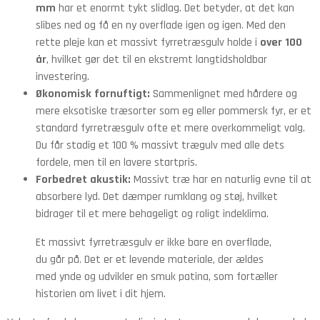
mm
har et enormt tykt slidlag. Det betyder, at det kan
slibes ned og få en ny overflade igen og igen. Med den
rette pleje kan et massivt fyrretræsgulv holde i
over 100
år
, hvilket gør det til en ekstremt langtidsholdbar
investering.
Økonomisk fornuftigt:
Sammenlignet med hårdere og
mere eksotiske træsorter som eg eller pommersk fyr, er et
standard fyrretræsgulv ofte et mere overkommeligt valg.
Du får stadig et 100 % massivt trægulv med alle dets
fordele, men til en lavere startpris.
Forbedret akustik:
Massivt træ har en naturlig evne til at
absorbere lyd. Det dæmper rumklang og støj, hvilket
bidrager til et mere behageligt og roligt indeklima.
Et massivt fyrretræsgulv er ikke bare en overflade,
du går på. Det er et levende materiale, der ældes
med ynde og udvikler en smuk patina, som fortæller
historien om livet i dit hjem.