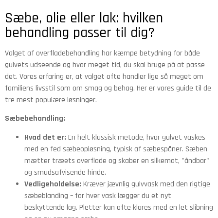
Sæbe, olie eller lak: hvilken
behandling passer til dig?
Valget af overfladebehandling har kæmpe betydning for både
gulvets udseende og hvor meget tid, du skal bruge på at passe
det. Vores erfaring er, at valget ofte handler lige så meget om
familiens livsstil som om smag og behag. Her er vores guide til de
tre mest populære løsninger.
Sæbebehandling:
Hvad det er:
En helt klassisk metode, hvor gulvet vaskes
med en fed sæbeopløsning, typisk af sæbespåner. Sæben
mætter træets overflade og skaber en silkemat, "åndbar"
og smudsafvisende hinde.
Vedligeholdelse:
Kræver jævnlig gulvvask med den rigtige
sæbeblanding – for hver vask lægger du et nyt
beskyttende lag. Pletter kan ofte klares med en let slibning