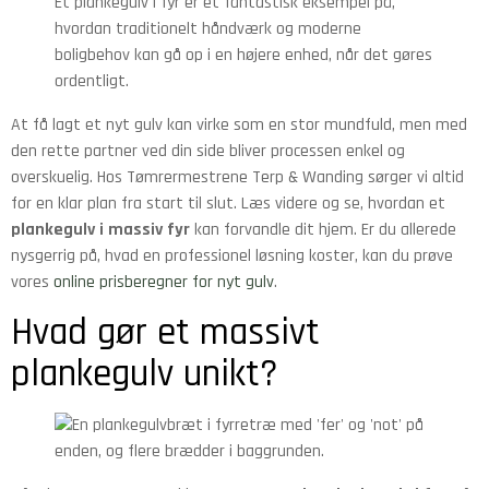
Et plankegulv i fyr er et fantastisk eksempel på,
hvordan traditionelt håndværk og moderne
boligbehov kan gå op i en højere enhed, når det gøres
ordentligt.
At få lagt et nyt gulv kan virke som en stor mundfuld, men med
den rette partner ved din side bliver processen enkel og
overskuelig. Hos Tømrermestrene Terp & Wanding sørger vi altid
for en klar plan fra start til slut. Læs videre og se, hvordan et
plankegulv i massiv fyr
kan forvandle dit hjem. Er du allerede
nysgerrig på, hvad en professionel løsning koster, kan du prøve
vores
online prisberegner for nyt gulv
.
Hvad gør et massivt
plankegulv unikt?