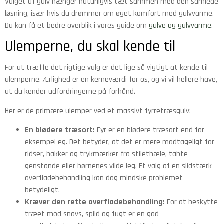
Valget af gulv hænger naturligvis tæt sammen med den samlede
løsning, især hvis du drømmer om øget komfort med gulvvarme.
Du kan få et bedre overblik i vores guide om
gulve og gulvvarme
.
Ulemperne, du skal kende til
For at træffe det rigtige valg er det lige så vigtigt at kende til
ulemperne. Ærlighed er en kerneværdi for os, og vi vil hellere have,
at du kender udfordringerne på forhånd.
Her er de primære ulemper ved et massivt fyrretræsgulv:
En blødere træsort:
Fyr er en blødere træsort end for
eksempel eg. Det betyder, at det er mere modtageligt for
ridser, hakker og trykmærker fra stilethæle, tabte
genstande eller børnenes vilde leg. Et valg af en slidstærk
overfladebehandling kan dog mindske problemet
betydeligt.
Kræver den rette overfladebehandling:
For at beskytte
træet mod snavs, spild og fugt er en god