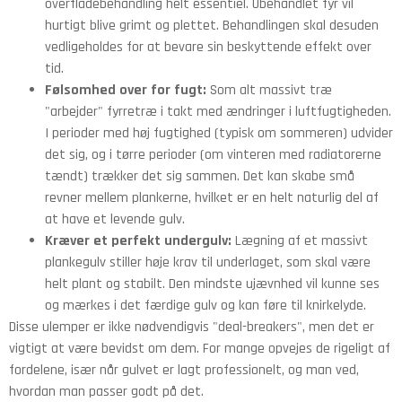
overfladebehandling helt essentiel. Ubehandlet fyr vil
hurtigt blive grimt og plettet. Behandlingen skal desuden
vedligeholdes for at bevare sin beskyttende effekt over
tid.
Følsomhed over for fugt:
Som alt massivt træ
"arbejder" fyrretræ i takt med ændringer i luftfugtigheden.
I perioder med høj fugtighed (typisk om sommeren) udvider
det sig, og i tørre perioder (om vinteren med radiatorerne
tændt) trækker det sig sammen. Det kan skabe små
revner mellem plankerne, hvilket er en helt naturlig del af
at have et levende gulv.
Kræver et perfekt undergulv:
Lægning af et massivt
plankegulv stiller høje krav til underlaget, som skal være
helt plant og stabilt. Den mindste ujævnhed vil kunne ses
og mærkes i det færdige gulv og kan føre til knirkelyde.
Disse ulemper er ikke nødvendigvis "deal-breakers", men det er
vigtigt at være bevidst om dem. For mange opvejes de rigeligt af
fordelene, især når gulvet er lagt professionelt, og man ved,
hvordan man passer godt på det.