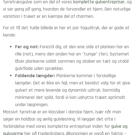
fyrretræsgulve som en del af vores
komplette gulventrepriser
, og
vi ser gang på gang, hvordan de forvandler et hjem. Den naturlige
variation i træet er en kæmpe del af charmen.
For at få det fulde billede er her et par fagudtryk, der er gode at
kende:
Fer og not:
Forestil dig, at den ene side af planken har en
rille (not), mens den anden har en "tunge" (fer). Systemet
låser plankerne solidt sammen og skaber en tæt og stabil
gulvflade uden sprækker.
Faldende længder:
Plankerne kommer i forskellige
længder. Det er ikke en fejl, men et bevidst valg for at give
gulvet et mere levende og dynamisk udtryk. Samtidig
minimerer det spild, fordi vi kan udnytte træet optimalt
under lægningen.
Massivt fyrretræ er en klassiker i danske hjem, især når man
søger en holdbar og ærlig gulvløsning. Vi lægger det ofte i
forbindelse med vores komplette entrepriser inden for
gulve og
gulvvarme
her på Frederiksberg. Økonomien er også en faktor –