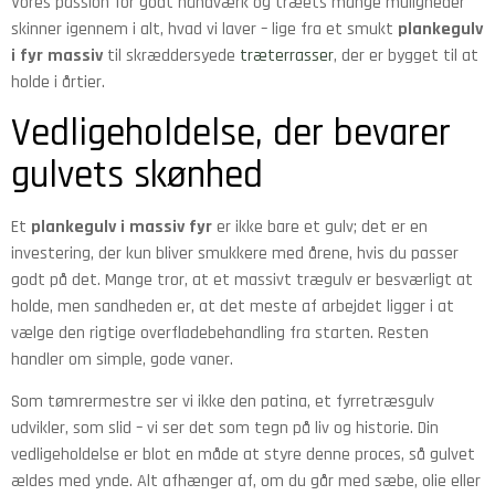
Vores passion for godt håndværk og træets mange muligheder
skinner igennem i alt, hvad vi laver – lige fra et smukt
plankegulv
i fyr massiv
til skræddersyede
træterrasser
, der er bygget til at
holde i årtier.
Vedligeholdelse, der bevarer
gulvets skønhed
Et
plankegulv i massiv fyr
er ikke bare et gulv; det er en
investering, der kun bliver smukkere med årene, hvis du passer
godt på det. Mange tror, at et massivt trægulv er besværligt at
holde, men sandheden er, at det meste af arbejdet ligger i at
vælge den rigtige overfladebehandling fra starten. Resten
handler om simple, gode vaner.
Som tømrermestre ser vi ikke den patina, et fyrretræsgulv
udvikler, som slid – vi ser det som tegn på liv og historie. Din
vedligeholdelse er blot en måde at styre denne proces, så gulvet
ældes med ynde. Alt afhænger af, om du går med sæbe, olie eller