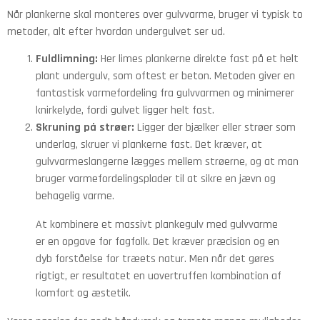
Når plankerne skal monteres over gulvvarme, bruger vi typisk to
metoder, alt efter hvordan undergulvet ser ud.
Fuldlimning:
Her limes plankerne direkte fast på et helt
plant undergulv, som oftest er beton. Metoden giver en
fantastisk varmefordeling fra gulvvarmen og minimerer
knirkelyde, fordi gulvet ligger helt fast.
Skruning på strøer:
Ligger der bjælker eller strøer som
underlag, skruer vi plankerne fast. Det kræver, at
gulvvarmeslangerne lægges mellem strøerne, og at man
bruger varmefordelingsplader til at sikre en jævn og
behagelig varme.
At kombinere et massivt plankegulv med gulvvarme
er en opgave for fagfolk. Det kræver præcision og en
dyb forståelse for træets natur. Men når det gøres
rigtigt, er resultatet en uovertruffen kombination af
komfort og æstetik.