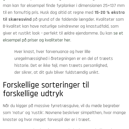
man kan for eksempel finde fyrplanker i dimensionen 25×137 mm
til en fornuftig pris. Husk dog altid at regne med
15-20 % ekstra
til skæresvind
på grund af de faldende længder. Kvaliteter som
B-kvalitet kan have naturlige svindrevner og knastudfald, som
giver et rustikt look – perfekt til ældre ejendomme. Du kan
se et
eksempel på priser og kvaliteter her
.
Hver knast, hver farvenuance og hver lille
uregelmæssighed i åretegningen er en del af træets
historie. Det er ikke fejl, men træets personlighed,
der sikrer, at dit gulv bliver fuldstændig unikt.
Forskellige sorteringer til
forskellige udtryk
Når du kigger på massive fyrretræsgulve, vil du møde begreber
som 'natur' og 'rustik'. Navnene beskriver simpelthen, hvor mange
knaster og hvor meget farvespil der er i træet.