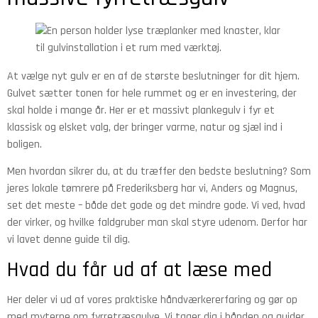
At vælge nyt gulv er en af de største beslutninger for dit hjem.
Gulvet sætter tonen for hele rummet og er en investering, der
skal holde i mange år. Her er et massivt plankegulv i fyr et
klassisk og elsket valg, der bringer varme, natur og sjæl ind i
boligen.
Men hvordan sikrer du, at du træffer den bedste beslutning? Som
jeres lokale tømrere på Frederiksberg har vi, Anders og Magnus,
set det meste – både det gode og det mindre gode. Vi ved, hvad
der virker, og hvilke faldgruber man skal styre udenom. Derfor har
vi lavet denne guide til dig.
Hvad du får ud af at læse med
Her deler vi ud af vores praktiske håndværkererfaring og gør op
med myterne om fyrretræsgulve. Vi tager dig i hånden og guider