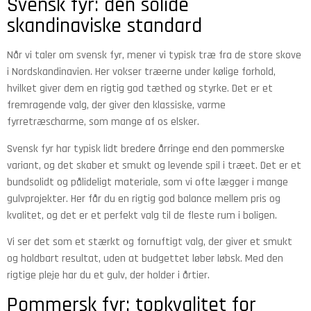
Svensk fyr: den solide
skandinaviske standard
Når vi taler om svensk fyr, mener vi typisk træ fra de store skove
i Nordskandinavien. Her vokser træerne under kølige forhold,
hvilket giver dem en rigtig god tæthed og styrke. Det er et
fremragende valg, der giver den klassiske, varme
fyrretræscharme, som mange af os elsker.
Svensk fyr har typisk lidt bredere årringe end den pommerske
variant, og det skaber et smukt og levende spil i træet. Det er et
bundsolidt og pålideligt materiale, som vi ofte lægger i mange
gulvprojekter. Her får du en rigtig god balance mellem pris og
kvalitet, og det er et perfekt valg til de fleste rum i boligen.
Vi ser det som et stærkt og fornuftigt valg, der giver et smukt
og holdbart resultat, uden at budgettet løber løbsk. Med den
rigtige pleje har du et gulv, der holder i årtier.
Pommersk fyr: topkvalitet for