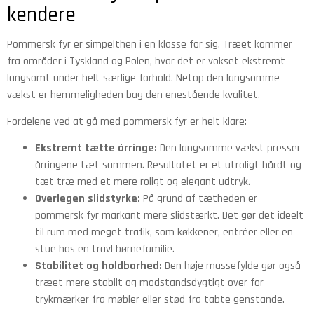
kendere
Pommersk fyr er simpelthen i en klasse for sig. Træet kommer
fra områder i Tyskland og Polen, hvor det er vokset ekstremt
langsomt under helt særlige forhold. Netop den langsomme
vækst er hemmeligheden bag den enestående kvalitet.
Fordelene ved at gå med pommersk fyr er helt klare:
Ekstremt tætte årringe:
Den langsomme vækst presser
årringene tæt sammen. Resultatet er et utroligt hårdt og
tæt træ med et mere roligt og elegant udtryk.
Overlegen slidstyrke:
På grund af tætheden er
pommersk fyr markant mere slidstærkt. Det gør det ideelt
til rum med meget trafik, som køkkener, entréer eller en
stue hos en travl børnefamilie.
Stabilitet og holdbarhed:
Den høje massefylde gør også
træet mere stabilt og modstandsdygtigt over for
trykmærker fra møbler eller stød fra tabte genstande.