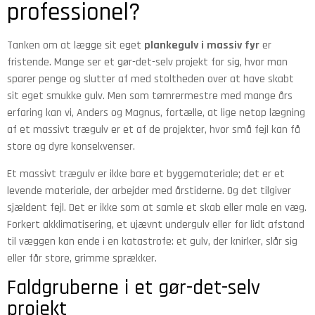
professionel?
Tanken om at lægge sit eget
plankegulv i massiv fyr
er
fristende. Mange ser et gør-det-selv projekt for sig, hvor man
sparer penge og slutter af med stoltheden over at have skabt
sit eget smukke gulv. Men som tømrermestre med mange års
erfaring kan vi, Anders og Magnus, fortælle, at lige netop lægning
af et massivt trægulv er et af de projekter, hvor små fejl kan få
store og dyre konsekvenser.
Et massivt trægulv er ikke bare et byggemateriale; det er et
levende materiale, der arbejder med årstiderne. Og det tilgiver
sjældent fejl. Det er ikke som at samle et skab eller male en væg.
Forkert akklimatisering, et ujævnt undergulv eller for lidt afstand
til væggen kan ende i en katastrofe: et gulv, der knirker, slår sig
eller får store, grimme sprækker.
Faldgruberne i et gør-det-selv
projekt