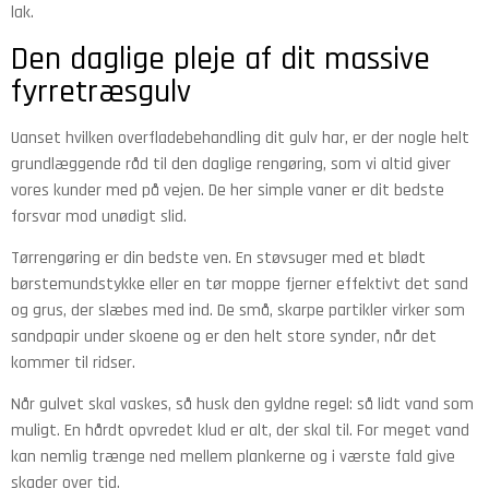
lak.
Den daglige pleje af dit massive
fyrretræsgulv
Uanset hvilken overfladebehandling dit gulv har, er der nogle helt
grundlæggende råd til den daglige rengøring, som vi altid giver
vores kunder med på vejen. De her simple vaner er dit bedste
forsvar mod unødigt slid.
Tørrengøring er din bedste ven. En støvsuger med et blødt
børstemundstykke eller en tør moppe fjerner effektivt det sand
og grus, der slæbes med ind. De små, skarpe partikler virker som
sandpapir under skoene og er den helt store synder, når det
kommer til ridser.
Når gulvet skal vaskes, så husk den gyldne regel: så lidt vand som
muligt. En hårdt opvredet klud er alt, der skal til. For meget vand
kan nemlig trænge ned mellem plankerne og i værste fald give
skader over tid.