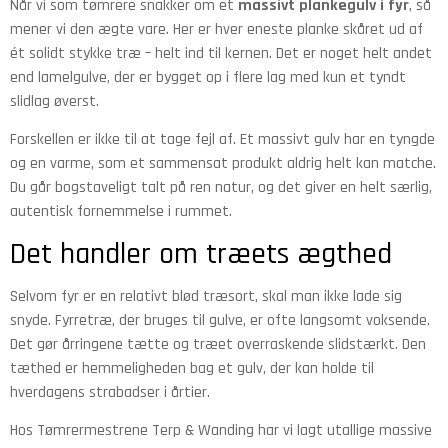
Når vi som tømrere snakker om et
massivt plankegulv i fyr
, så
mener vi den ægte vare. Her er hver eneste planke skåret ud af
ét solidt stykke træ – helt ind til kernen. Det er noget helt andet
end lamelgulve, der er bygget op i flere lag med kun et tyndt
slidlag øverst.
Forskellen er ikke til at tage fejl af. Et massivt gulv har en tyngde
og en varme, som et sammensat produkt aldrig helt kan matche.
Du går bogstaveligt talt på ren natur, og det giver en helt særlig,
autentisk fornemmelse i rummet.
Det handler om træets ægthed
Selvom fyr er en relativt blød træsort, skal man ikke lade sig
snyde. Fyrretræ, der bruges til gulve, er ofte langsomt voksende.
Det gør årringene tætte og træet overraskende slidstærkt. Den
tæthed er hemmeligheden bag et gulv, der kan holde til
hverdagens strabadser i årtier.
Hos Tømrermestrene Terp & Wanding har vi lagt utallige massive