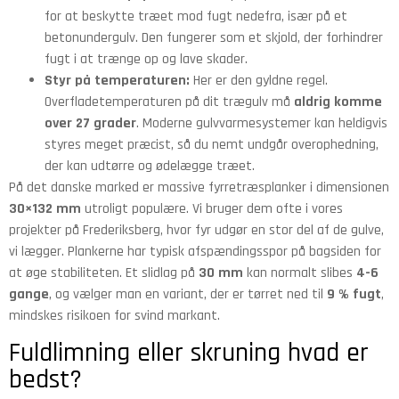
for at beskytte træet mod fugt nedefra, især på et
betonundergulv. Den fungerer som et skjold, der forhindrer
fugt i at trænge op og lave skader.
Styr på temperaturen:
Her er den gyldne regel.
Overfladetemperaturen på dit trægulv må
aldrig komme
over 27 grader
. Moderne gulvvarmesystemer kan heldigvis
styres meget præcist, så du nemt undgår overophedning,
der kan udtørre og ødelægge træet.
På det danske marked er massive fyrretræsplanker i dimensionen
30×132 mm
utroligt populære. Vi bruger dem ofte i vores
projekter på Frederiksberg, hvor fyr udgør en stor del af de gulve,
vi lægger. Plankerne har typisk afspændingsspor på bagsiden for
at øge stabiliteten. Et slidlag på
30 mm
kan normalt slibes
4-6
gange
, og vælger man en variant, der er tørret ned til
9 % fugt
,
mindskes risikoen for svind markant.
Fuldlimning eller skruning hvad er
bedst?