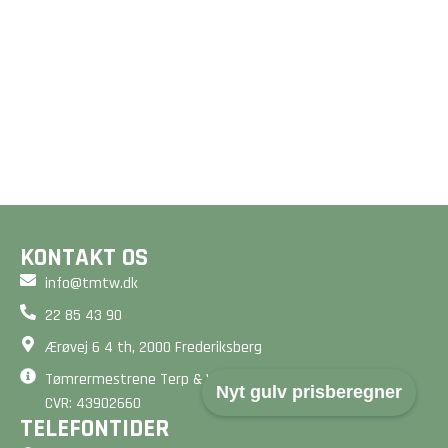
GULVVARME
TRÆTERRASSER
Et godt gulv er mere end
Drømmer du om en smuk
bare en overflade - det
terrasse? Vi designer og
er fundamentet for dit
bygger unikke løsninger,
hjem. Beregn din pris på
der forlænger dit hjem
2 minutter her på siden.
og matcher dine ønsker.
BEREGN PRIS
BEREGN PRIS
KONTAKT OS
info@tmtw.dk
22 85 43 90
Ærøvej 6 4 th, 2000 Frederiksberg
Tømrermestrene Terp & Wanding ApS
Nyt gulv prisberegner
CVR: 43902660
TELEFONTIDER