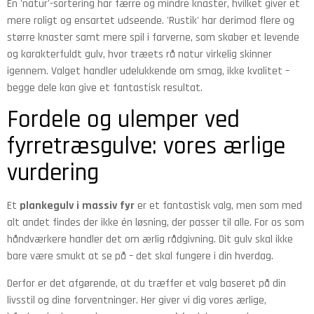
En 'natur'-sortering har færre og mindre knaster, hvilket giver et
mere roligt og ensartet udseende. 'Rustik' har derimod flere og
større knaster samt mere spil i farverne, som skaber et levende
og karakterfuldt gulv, hvor træets rå natur virkelig skinner
igennem. Valget handler udelukkende om smag, ikke kvalitet –
begge dele kan give et fantastisk resultat.
Fordele og ulemper ved
fyrretræsgulve: vores ærlige
vurdering
Et
plankegulv i massiv fyr
er et fantastisk valg, men som med
alt andet findes der ikke én løsning, der passer til alle. For os som
håndværkere handler det om ærlig rådgivning. Dit gulv skal ikke
bare være smukt at se på – det skal fungere i din hverdag.
Derfor er det afgørende, at du træffer et valg baseret på din
livsstil og dine forventninger. Her giver vi dig vores ærlige,