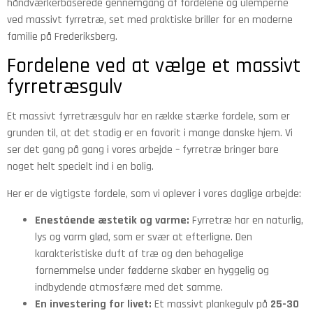
håndværkerbaserede gennemgang af fordelene og ulemperne
ved massivt fyrretræ, set med praktiske briller for en moderne
familie på Frederiksberg.
Fordelene ved at vælge et massivt
fyrretræsgulv
Et massivt fyrretræsgulv har en række stærke fordele, som er
grunden til, at det stadig er en favorit i mange danske hjem. Vi
ser det gang på gang i vores arbejde – fyrretræ bringer bare
noget helt specielt ind i en bolig.
Her er de vigtigste fordele, som vi oplever i vores daglige arbejde:
Enestående æstetik og varme:
Fyrretræ har en naturlig,
lys og varm glød, som er svær at efterligne. Den
karakteristiske duft af træ og den behagelige
fornemmelse under fødderne skaber en hyggelig og
indbydende atmosfære med det samme.
En investering for livet:
Et massivt plankegulv på
25-30