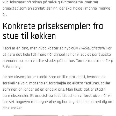
kun fokuserer på prisen på selve gulvbrædderne, men ser
projektet som en samlet løsning, der skal holde i mange, mange
år.
Konkrete priseksempler: fra
stue til køkken
Teori er én ting, men hvad koster et nyt gulv
i virkeligheden
? For
at gøre det hele lidt mere håndgribeligt har vi sat et par typiske
scenarier op, som vi ofte støder på her hos Tømrermestrene Terp
& Wanding.
De her eksempler er tænkt som en illustration af, hvordan de
forskellige valg, materialer, forarbejde og ekstra features, spiller
sammen og lander på en endelig pris. Men husk, det er stadig
bare eksempler. Et præcist og fast tilbud kan vi først give, når vi
har set opgaven med egne øjne og har taget en snak med dig om
dine ønsker.