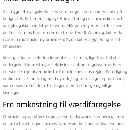
At lægge et nyt gulv skal ses som meget mere end en post på
budgettet. Det er en langsigtet investering i dit hjems komfort,
udtryk og ikke mindst dets værdi. Når du vælger en professionel
partner som os hos Tømrermestrene Terp & Wanding, køber du
ikke kun materialer og arbejdskraft, du køber tryghed og solidt
håndværk.
Vi sørger for, at hele fundamentet er i orden, lige fra et stabilt
undergulv til korrekt og effektiv installation af gulvvarme. Hver
eneste detalje bliver udført efter alle kunstens regler. Den tilgang
er din bedste forsikring mod dyre fejl og fremtidige reparationer,
som desværre alt for ofte følger med de hurtige og billige
løsninger.
Fra omkostning til værdiforøgelse
Et smukt og veludført trægulv kan fuldstændig forandre et rum
og løfte hele boligens atmosfære. Men det handler ikke kun om