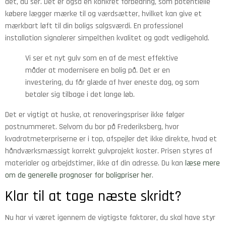
det, du ser. Det er også en konkret forbedring, som potentielle
købere lægger mærke til og værdsætter, hvilket kan give et
mærkbart løft til din boligs salgsværdi. En professionel
installation signalerer simpelthen kvalitet og godt vedligehold.
Vi ser et nyt gulv som en af de mest effektive
måder at modernisere en bolig på. Det er en
investering, du får glæde af hver eneste dag, og som
betaler sig tilbage i det lange løb.
Det er vigtigt at huske, at renoveringspriser ikke følger
postnummeret. Selvom du bor på Frederiksberg, hvor
kvadratmeterpriserne er i top, afspejler det ikke direkte, hvad et
håndværksmæssigt korrekt gulvprojekt koster. Prisen styres af
materialer og arbejdstimer, ikke af din adresse. Du kan
læse mere
om de generelle prognoser for boligpriser her
.
Klar til at tage næste skridt?
Nu har vi været igennem de vigtigste faktorer, du skal have styr