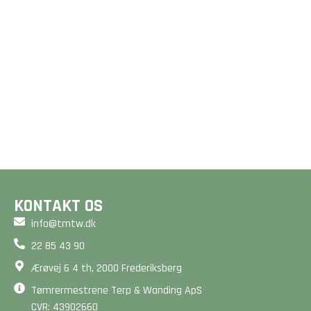
GULVE &
GULVVARME
TRÆTERRASSER
Et godt gulv er mere end
Drømmer du om en smuk
bare en overflade - det
terrasse? Vi designer og
er fundamentet for dit
bygger unikke løsninger,
hjem. Beregn din pris på
der forlænger dit hjem
2 minutter her på siden.
og matcher dine ønsker.
BEREGN PRIS
BEREGN PRIS
KONTAKT OS
info@tmtw.dk
22 85 43 90
Ærøvej 6 4 th, 2000 Frederiksberg
Tømrermestrene Terp & Wanding ApS
CVR: 43902660