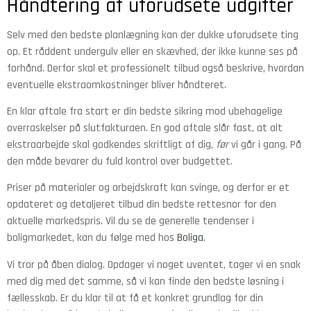
Håndtering af uforudsete udgifter
Selv med den bedste planlægning kan der dukke uforudsete ting
op. Et råddent undergulv eller en skævhed, der ikke kunne ses på
forhånd. Derfor skal et professionelt tilbud også beskrive, hvordan
eventuelle ekstraomkostninger bliver håndteret.
En klar aftale fra start er din bedste sikring mod ubehagelige
overraskelser på slutfakturaen. En god aftale slår fast, at alt
ekstraarbejde skal godkendes skriftligt af dig,
før
vi går i gang. På
den måde bevarer du fuld kontrol over budgettet.
Priser på materialer og arbejdskraft kan svinge, og derfor er et
opdateret og detaljeret tilbud din bedste rettesnor for den
aktuelle markedspris. Vil du se de generelle tendenser i
boligmarkedet, kan du følge med hos
Boliga
.
Vi tror på åben dialog. Opdager vi noget uventet, tager vi en snak
med dig med det samme, så vi kan finde den bedste løsning i
fællesskab. Er du klar til at få et konkret grundlag for din