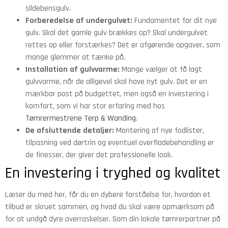
sildebensgulv.
Forberedelse af undergulvet:
Fundamentet for dit nye
gulv. Skal det gamle gulv brækkes op? Skal undergulvet
rettes op eller forstærkes? Det er afgørende opgaver, som
mange glemmer at tænke på.
Installation af gulvvarme:
Mange vælger at få lagt
gulvvarme, når de alligevel skal have nyt gulv. Det er en
mærkbar post på budgettet, men også en investering i
komfort, som vi har stor erfaring med hos
Tømrermestrene Terp & Wanding
.
De afsluttende detaljer:
Montering af nye fodlister,
tilpasning ved dørtrin og eventuel overfladebehandling er
de finesser, der giver det professionelle look.
En investering i tryghed og kvalitet
Læser du med her, får du en dybere forståelse for, hvordan et
tilbud er skruet sammen, og hvad du skal være opmærksom på
for at undgå dyre overraskelser. Som din lokale tømrerpartner på