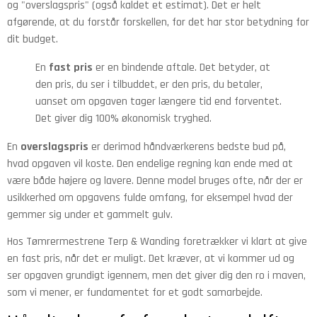
og "overslagspris" (også kaldet et estimat). Det er helt
afgørende, at du forstår forskellen, for det har stor betydning for
dit budget.
En
fast pris
er en bindende aftale. Det betyder, at
den pris, du ser i tilbuddet, er den pris, du betaler,
uanset om opgaven tager længere tid end forventet.
Det giver dig 100% økonomisk tryghed.
En
overslagspris
er derimod håndværkerens bedste bud på,
hvad opgaven vil koste. Den endelige regning kan ende med at
være både højere og lavere. Denne model bruges ofte, når der er
usikkerhed om opgavens fulde omfang, for eksempel hvad der
gemmer sig under et gammelt gulv.
Hos Tømrermestrene Terp & Wanding foretrækker vi klart at give
en fast pris, når det er muligt. Det kræver, at vi kommer ud og
ser opgaven grundigt igennem, men det giver dig den ro i maven,
som vi mener, er fundamentet for et godt samarbejde.