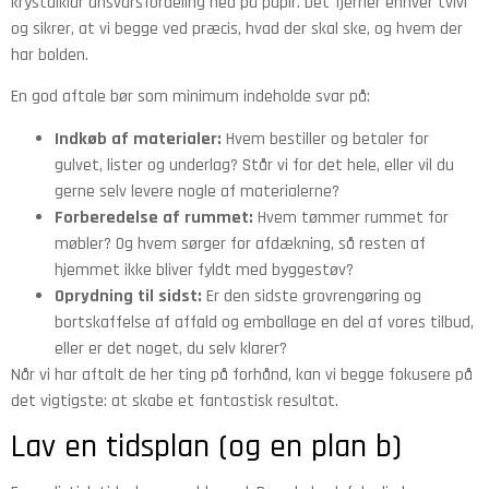
krystalklar ansvarsfordeling ned på papir. Det fjerner enhver tvivl
og sikrer, at vi begge ved præcis, hvad der skal ske, og hvem der
har bolden.
En god aftale bør som minimum indeholde svar på:
Indkøb af materialer:
Hvem bestiller og betaler for
gulvet, lister og underlag? Står vi for det hele, eller vil du
gerne selv levere nogle af materialerne?
Forberedelse af rummet:
Hvem tømmer rummet for
møbler? Og hvem sørger for afdækning, så resten af
hjemmet ikke bliver fyldt med byggestøv?
Oprydning til sidst:
Er den sidste grovrengøring og
bortskaffelse af affald og emballage en del af vores tilbud,
eller er det noget, du selv klarer?
Når vi har aftalt de her ting på forhånd, kan vi begge fokusere på
det vigtigste: at skabe et fantastisk resultat.
Lav en tidsplan (og en plan b)