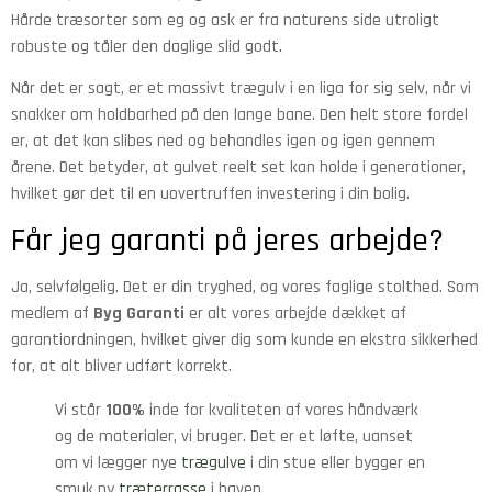
Hårde træsorter som eg og ask er fra naturens side utroligt
robuste og tåler den daglige slid godt.
Når det er sagt, er et massivt trægulv i en liga for sig selv, når vi
snakker om holdbarhed på den lange bane. Den helt store fordel
er, at det kan slibes ned og behandles igen og igen gennem
årene. Det betyder, at gulvet reelt set kan holde i generationer,
hvilket gør det til en uovertruffen investering i din bolig.
Får jeg garanti på jeres arbejde?
Ja, selvfølgelig. Det er din tryghed, og vores faglige stolthed. Som
medlem af
Byg Garanti
er alt vores arbejde dækket af
garantiordningen, hvilket giver dig som kunde en ekstra sikkerhed
for, at alt bliver udført korrekt.
Vi står
100%
inde for kvaliteten af vores håndværk
og de materialer, vi bruger. Det er et løfte, uanset
om vi lægger nye
trægulve
i din stue eller bygger en
smuk ny
træterrasse
i haven.