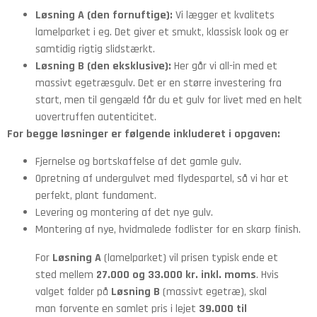
Løsning A (den fornuftige):
Vi lægger et kvalitets
lamelparket i eg. Det giver et smukt, klassisk look og er
samtidig rigtig slidstærkt.
Løsning B (den eksklusive):
Her går vi all-in med et
massivt egetræsgulv. Det er en større investering fra
start, men til gengæld får du et gulv for livet med en helt
uovertruffen autenticitet.
For begge løsninger er følgende inkluderet i opgaven:
Fjernelse og bortskaffelse af det gamle gulv.
Opretning af undergulvet med flydespartel, så vi har et
perfekt, plant fundament.
Levering og montering af det nye gulv.
Montering af nye, hvidmalede fodlister for en skarp finish.
For
Løsning A
(lamelparket) vil prisen typisk ende et
sted mellem
27.000 og 33.000 kr. inkl. moms
. Hvis
valget falder på
Løsning B
(massivt egetræ), skal
man forvente en samlet pris i lejet
39.000 til