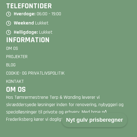
TELEFONTIDER
Hverdage:
06:00 - 19:00
Weekend
Lukket
Helligdage:
Lukket
INFORMATION
OM OS
PROJEKTER
BLOG
COOKIE- OG PRIVATLIVSPOLITIK
KONTAKT
OM OS
Hos Tømrermestrene Terp & Wanding leverer vi
skræddersyede løsninger inden for renovering, nybyggeri og
specialløsninger til private og erhverv. Med base på
Frederiksberg kører vi dagligt rundt på hele Sjælland.
Nyt gulv prisberegner