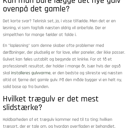
Kan man bare lægge det nye gulv
ovenpå det gamle?
Det korte svar? Teknisk set, ja, i visse tilfælde. Men det er en
løsning, vi som fagfolk næsten aldrig vil anbefale. Der er
simpelthen for mange fælder at falde i.
En "lapløsning" som denne skaber ofte problemer med
døråbninger, der pludselig er for lave, eller paneler, der ikke passer.
Gulvet kan føles ustabilt og begynde at knirke. For at få et
professionelt resultat, der holder i mange år, især hvis der også
skal
installeres gulvvarme
, er den bedste og sikreste vej næsten
altid at fjerne det gamle gulv. På den måde bygger vi en helt ny,
solid base op fra bunden.
Hvilket trægulv er det mest
slidstærke?
Holdbarheden af et trægulv kommer ned til to ting: hvilken
træsort, der er tale om, og hvordan overfladen er behandlet.