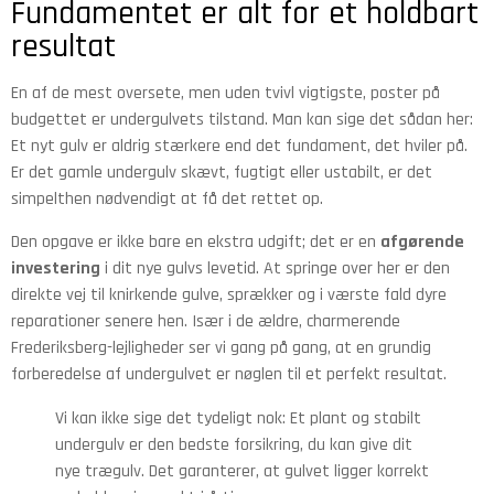
Fundamentet er alt for et holdbart
resultat
En af de mest oversete, men uden tvivl vigtigste, poster på
budgettet er undergulvets tilstand. Man kan sige det sådan her:
Et nyt gulv er aldrig stærkere end det fundament, det hviler på.
Er det gamle undergulv skævt, fugtigt eller ustabilt, er det
simpelthen nødvendigt at få det rettet op.
Den opgave er ikke bare en ekstra udgift; det er en
afgørende
investering
i dit nye gulvs levetid. At springe over her er den
direkte vej til knirkende gulve, sprækker og i værste fald dyre
reparationer senere hen. Især i de ældre, charmerende
Frederiksberg-lejligheder ser vi gang på gang, at en grundig
forberedelse af undergulvet er nøglen til et perfekt resultat.
Vi kan ikke sige det tydeligt nok: Et plant og stabilt
undergulv er den bedste forsikring, du kan give dit
nye trægulv. Det garanterer, at gulvet ligger korrekt