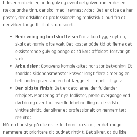
Udover materialer, undergulv og eventuel gulvvarme er der en
række andre ting, der skal med i regnestykket. Det er ofte de her
poster, der adskiller et professionelt og realistisk tilbud fra et,
der virker for godt til at være sandt.
Nedrivning og bortskaffelse:
Før vi kan bygge nyt op,
skal det gamle ofte væk. Det koster både tid at fjerne det
eksisterende gulv og penge at få kørt affaldet forsvarligt
væk.
Arbejdsløn:
Opgavens kompleksitet har stor betydning. Et
snørklet sildebensmønster kræver langt flere timer og en
helt anden præcision end at lægge et simpelt klikgulv.
Den sidste finish:
Det er detaljerne, der fuldender
arbejdet. Montering af nye fodlister, pæne overgange ved
dørtrin og eventuel overfladebehandling er de sidste,
vigtige skridt, der sikrer et professionelt og gennemført
resultat.
Når du har styr på alle disse faktorer fra start, er det meget
nemmere at prioritere dit budget rigtigt. Det sikrer, at du ikke