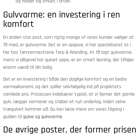
og holder sig smukt i årtier.
Gulvvarme: en investering i ren
komfort
En anden stor post, som rigtig mange af vores kunder vælger at
få med, er gulvvarme. Det er en opgave, vi har specialiseret os i
her hos Tømrermestrene Terp & Wanding. At få lagt gulvvarme,
mens vi alligevel har gulvet oppe, er en smart løsning, der tilføjer
enorm værdi til din bolig.
Det er en investering i både den daglige komfort og en bedre
varmeøkonomi, og det spiller selvfølgelig ind på projektets
samlede pris. Processen indebærer typisk, at vi fjerner det gamle
gulv, lægger varmerør og støber et nyt underlag, inden selve
trægulvet kommer på. Du kan læse mere om vores tilgang i
guiden til
gulve og gulvvarme
.
De øvrige poster, der former prisen