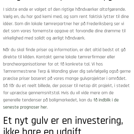
I sidste ende er valget af den rigtige håndværker altafgørende.
Vælg en, du har god kemi med, og som rent faktisk lytter til dine
idéer. Som din lokale tømrerpartner her på Frederiksberg ser vi
det som vores fornemste opgave at forvandle dine drømme til
virkelighed med solidt og ærligt håndværk.
Når du skal finde priser og information, er det altid bedst at gå
direkte til kilden. Kontakt gerne lokale tømrerfirmaer eller
brancheorganisationer for at få konkrete tal. Vi hos
Tømrermestrene Terp & Wanding giver dig selvfølgelig også gerne
præcise priser baseret på vores mange gulvprojekter i området.
Så får du et reelt billede, der passer til netop dit projekt, i stedet
for upræcise gennemsnitstal. Hvis du vil vide mere om de
generelle tendenser på boligmarkedet, kan du
få indblik i de
seneste prognoser her
.
Et nyt gulv er en investering,
ikke bare en udgift