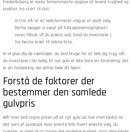
Frederiksberg er vores fornemmeste opgave at levere tryghed og
kvalitet fra start til slut.
Vi tror på, at et velinformeret valg er et godt valg.
Derfor lægger vi vægt på fuld gennemsigtighed i
vores tilbud, så du præcis ved, hvad du investerer i,
fra første bræt til sidste liste.
Vi vil give dig de værktøjer, du skal bruge for at føle dig tryg, når
du investerer i din bolig. Et nyt gulv er ikke bare en forandring; det
er en forbedring, der løfter hele dit hjem.
Forstå de faktorer der
bestemmer den samlede
gulvpris
Når man skal regne prisen på et nyt gulv ud, kan man bedst se
det som et puslespil. Hver eneste brik, hvert eneste valg, du
træffer, er med til at forme det endelige budget. Som dine lokale