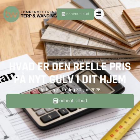
Indhent tilbud
HVAD ER DEN REELLE PRIS
PÅ NYT GULV I DIT HJEM
Opdateret
fredag 30. jan 2026
Indhent tilbud