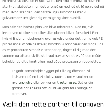
En realistisk tidsplan er guld værd. Den skal selvfølgelig have en
start- og slutdato, men det er også en god idé at få nogle delmål
med. Hvad sker der i den første uge? Hvornår tester vi
gulvvarmen? Det giver dig et roligt og klart overblik.
Men selv den bedste plan kan blive udfordret. Hvad nu, hvis
leveringen af dine specialbestilte planker bliver forsinket? Eller
hvis vi finder en ubehagelig overraskelse under det gamle gulv? En
professionel aftale beskriver, hvordan vi håndterer den slags. Hos
os er proceduren simpel: Vi stopper op, ringer til dig med det
samme og aftaler skriftligt, hvad næste skridt er. På den måde
beholder du altid kontrollen med både processen og budgettet.
Et godt samarbejde bygger på tillid og åbenhed. Vi
insisterer på en tæt dialog, uanset om vi snakker om
nye
trægulve
eller bygger en
træterrasse
. Det er din
garanti for et resultat, du bliver glad for i mange år
fremover.
Vælg den rette partner til opgaven