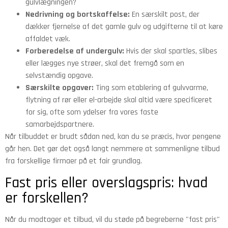
gulvlægningen?
Nedrivning og bortskaffelse:
En særskilt post, der
dækker fjernelse af det gamle gulv og udgifterne til at køre
affaldet væk.
Forberedelse af undergulv:
Hvis der skal spartles, slibes
eller lægges nye strøer, skal det fremgå som en
selvstændig opgave.
Særskilte opgaver:
Ting som etablering af gulvvarme,
flytning af rør eller el-arbejde skal altid være specificeret
for sig, ofte som ydelser fra vores faste
samarbejdspartnere.
Når tilbuddet er brudt sådan ned, kan du se præcis, hvor pengene
går hen. Det gør det også langt nemmere at sammenligne tilbud
fra forskellige firmaer på et fair grundlag.
Fast pris eller overslagspris: hvad
er forskellen?
Når du modtager et tilbud, vil du støde på begreberne "fast pris"