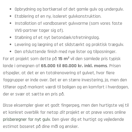
Opbrydning og bortkørsel af det gamle gulv og undergulv.
Etablering af en ny, isoleret gulvkonstruktion.
Installation af vandbaseret gulvvarme (som vores faste
VVS-partner tager sig af).
Støbning af et nyt betondæk/afretningslag.
Levering og lægning af et slidstærkt og praktisk trægulv.
Den afsluttende finish med nye lister og tilpasninger.
For et projekt som dette på
15 m²
vil den samlede pris typisk
lande i omegnen af
65.000 til 80.000 kr. inkl. moms
. Prisen
afspejler, at det er en totalrenovering af gulvet, hvor flere
faggrupper er inde over. Det er en større investering, ja, men den
tilfører også markant værdi til boligen og en komfort i hverdagen,
der er svær at sætte en pris på.
Disse eksempler giver et godt fingerpeg, men den hurtigste vej til
et konkret overblik for netop
dit
projekt er at prøve vores online
prisberegner for nyt gulv
. Den giver dig et hurtigt og vejledende
estimat baseret på dine mål og ønsker.