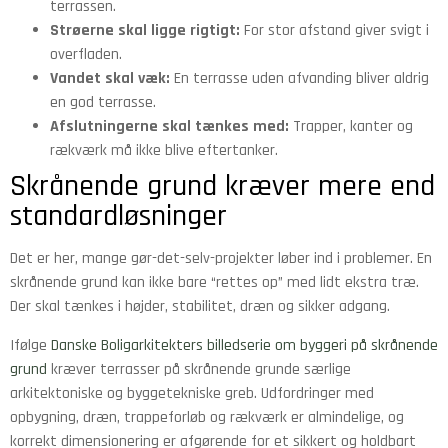
terrassen.
Strøerne skal ligge rigtigt:
For stor afstand giver svigt i
overfladen.
Vandet skal væk:
En terrasse uden afvanding bliver aldrig
en god terrasse.
Afslutningerne skal tænkes med:
Trapper, kanter og
rækværk må ikke blive eftertanker.
Skrånende grund kræver mere end
standardløsninger
Det er her, mange gør-det-selv-projekter løber ind i problemer. En
skrånende grund kan ikke bare “rettes op” med lidt ekstra træ.
Der skal tænkes i højder, stabilitet, dræn og sikker adgang.
Ifølge
Danske Boligarkitekters billedserie om byggeri på skrånende
grund
kræver terrasser på skrånende grunde særlige
arkitektoniske og byggetekniske greb. Udfordringer med
opbygning, dræn, trappeforløb og rækværk er almindelige, og
korrekt dimensionering er afgørende for et sikkert og holdbart