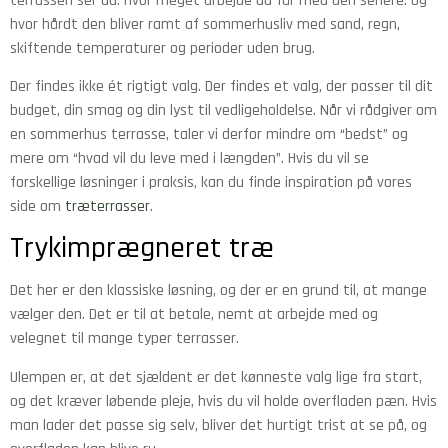
terrassen ser ud. Hvor meget arbejde du får med den senere. Og
hvor hårdt den bliver ramt af sommerhusliv med sand, regn,
skiftende temperaturer og perioder uden brug.
Der findes ikke ét rigtigt valg. Der findes et valg, der passer til dit
budget, din smag og din lyst til vedligeholdelse. Når vi rådgiver om
en sommerhus terrasse, taler vi derfor mindre om “bedst” og
mere om “hvad vil du leve med i længden”. Hvis du vil se
forskellige løsninger i praksis, kan du finde inspiration på vores
side om
træterrasser
.
Trykimprægneret træ
Det her er den klassiske løsning, og der er en grund til, at mange
vælger den. Det er til at betale, nemt at arbejde med og
velegnet til mange typer terrasser.
Ulempen er, at det sjældent er det kønneste valg lige fra start,
og det kræver løbende pleje, hvis du vil holde overfladen pæn. Hvis
man lader det passe sig selv, bliver det hurtigt trist at se på, og