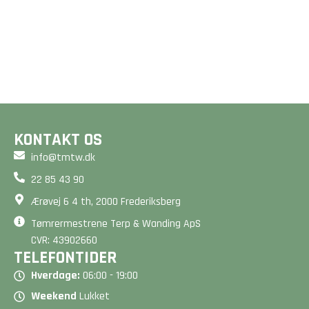
Et godt gulv er mere end
Drømmer du om en smuk
bare en overflade - det
terrasse? Vi designer og
er fundamentet for dit
bygger unikke løsninger,
hjem. Beregn din pris på
der forlænger dit hjem
2 minutter her på siden.
og matcher dine ønsker.
BEREGN PRIS
BEREGN PRIS
KONTAKT OS
info@tmtw.dk
22 85 43 90
Ærøvej 6 4 th, 2000 Frederiksberg
Tømrermestrene Terp & Wanding ApS
CVR: 43902660
TELEFONTIDER
Hverdage:
06:00 - 19:00
Weekend
Lukket