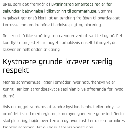
BR18, som det fremgår af
Bygningsreglementets regler for
sekundær bebyggelse i tilknytning til sommerhuse
. Samme
regelsæt gør også klart, at en ændring fra åben til overdækket
terrasse kan ændre både tilladelsespligt og placering.
Det er altså ikke småting, man ændrer ved at sætte tag på. Det
kan flytte projektet fra noget forholdsvis enkelt til noget, der
kræver en helt anden afklaring.
Kystnære grunde kræver særlig
respekt
Mange sommerhuse ligger i områder, hvor naturhensyn vejer
tungt. Her kan strandbeskyttelseslinjen blive afgørende for, hvad
du må.
Hvis anlægget vurderes at ændre kystlandskabet eller udnytte
området i strid med reglerne, kan myndighederne gribe ind. Derfor
skal placering, højde over terræn og hvor fast terrassen forankres
tænkes sammen, før du beslutter løsningstypen.