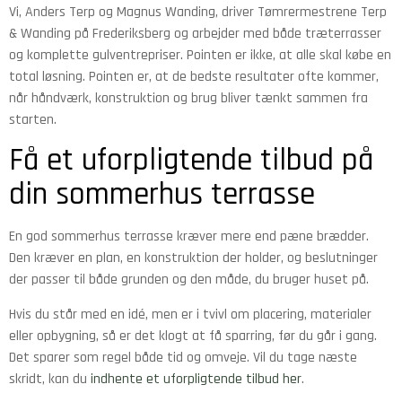
Vi, Anders Terp og Magnus Wanding, driver Tømrermestrene Terp
& Wanding på Frederiksberg og arbejder med både træterrasser
og komplette gulventrepriser. Pointen er ikke, at alle skal købe en
total løsning. Pointen er, at de bedste resultater ofte kommer,
når håndværk, konstruktion og brug bliver tænkt sammen fra
starten.
Få et uforpligtende tilbud på
din sommerhus terrasse
En god sommerhus terrasse kræver mere end pæne brædder.
Den kræver en plan, en konstruktion der holder, og beslutninger
der passer til både grunden og den måde, du bruger huset på.
Hvis du står med en idé, men er i tvivl om placering, materialer
eller opbygning, så er det klogt at få sparring, før du går i gang.
Det sparer som regel både tid og omveje. Vil du tage næste
skridt, kan du
indhente et uforpligtende tilbud her
.