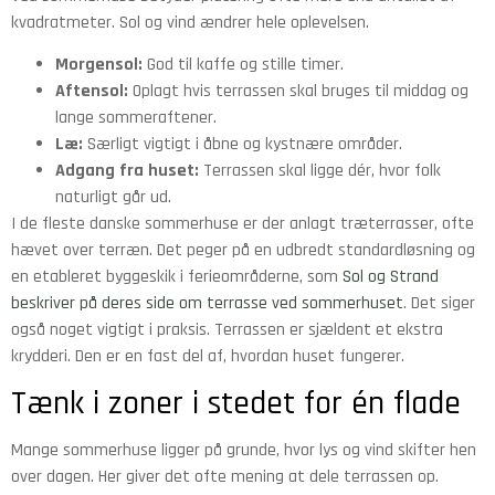
kvadratmeter. Sol og vind ændrer hele oplevelsen.
Morgensol:
God til kaffe og stille timer.
Aftensol:
Oplagt hvis terrassen skal bruges til middag og
lange sommeraftener.
Læ:
Særligt vigtigt i åbne og kystnære områder.
Adgang fra huset:
Terrassen skal ligge dér, hvor folk
naturligt går ud.
I de fleste danske sommerhuse er der anlagt træterrasser, ofte
hævet over terræn. Det peger på en udbredt standardløsning og
en etableret byggeskik i ferieområderne, som
Sol og Strand
beskriver på deres side om terrasse ved sommerhuset
. Det siger
også noget vigtigt i praksis. Terrassen er sjældent et ekstra
krydderi. Den er en fast del af, hvordan huset fungerer.
Tænk i zoner i stedet for én flade
Mange sommerhuse ligger på grunde, hvor lys og vind skifter hen
over dagen. Her giver det ofte mening at dele terrassen op.