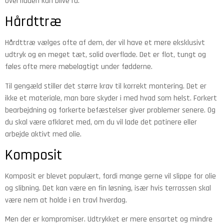
overfladen kan blive ru.
Hårdttræ
Hårdttræ vælges ofte af dem, der vil have et mere eksklusivt
udtryk og en meget tæt, solid overflade. Det er flot, tungt og
føles ofte mere møbelagtigt under fødderne.
Til gengæld stiller det større krav til korrekt montering. Det er
ikke et materiale, man bare skyder i med hvad som helst. Forkert
bearbejdning og forkerte befæstelser giver problemer senere. Og
du skal være afklaret med, om du vil lade det patinere eller
arbejde aktivt med olie.
Komposit
Komposit er blevet populært, fordi mange gerne vil slippe for olie
og slibning. Det kan være en fin løsning, især hvis terrassen skal
være nem at holde i en travl hverdag.
Men der er kompromiser. Udtrykket er mere ensartet og mindre