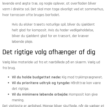
levende end ægte træ, og nogle oplever, at overfladen bliver
varm i direkte sol. Det skal man tage alvorligt ved et sommerhus,
hvor terrassen ofte bruges barfodet.
Hvis du elsker træets naturlige spil, bliver du sjældent
helt glad for komposit. Hvis du hader vedligeholdelse,
bliver du sjældent glad for en træsort, der kræver
løbende pleje.
Det rigtige valg afhænger af dig
Vælg ikke materiale ud fra et nærbillede på en skærm. Vælg ud
fra brug.
Vil du holde budgettet nede:
Kig mod trykimprægneret.
Vil du prioritere udtryk og tyngde:
Hårdttræ kan være
det rigtige.
Vil du minimere løbende arbejde:
Komposit kan give
mening.
Det vigtigste er ærlighed. Mange bliver skuffede, når de vælger et