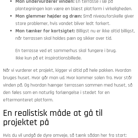
Man undervurderer vinden:
En terrasse i læ på
plantegningen kan være en blæst platform i virkeligheden.
Man glemmer højder og dræn:
Små niveauforskelle giver
store problemer, hvis vandet bliver ledt forkert.
Man tænker for kortsigtet:
Billigst nu er ikke altid billigst,
når terrassen skal holdes pæn og sikker over tid.
En terrasse ved et sommerhus skal fungere i brug.
Ikke kun på et inspirationsbillede.
Når vi vurderer et projekt, kigger vi altid på hele pakken. Hvordan
bruges huset. Hvor går man ud. Hvor kommer solen fra. Hvor står
vinden på. Og hvordan hænger terrassen sammen med huset, så
den føles som en naturlig forlængelse i stedet for en
eftermonteret platform.
En realistisk måde at gå til
projektet på
Hvis du vil undgå de dyre omveje, så tænk sådan her fra start: