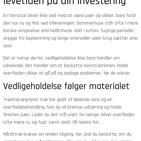
levetiden på din investering
En terrasse bliver ikke ved med at være pæn og sikker, bare fordi
den var ny og flot ved afleveringen. Sommerhuse står ofte i mere
barske omgivelser end helårshuse. Salt i luften, fugtige perioder,
skygge fra beplantning og lange intervaller uden brug sætter sine
spor.
Det er netop derfor, vedligeholdelse ikke bare handler om
udseende. Det handler om at beskytte konstruktionen, holde
overfladen sikker at gå på og opdage problemer, før de vokser.
Vedligeholdelse følger materialet
Trykimprægneret træ har godt af løbende rens og en
overfladebehandling, hvis du vil bremse udtørring og holde
finishen pæn. Lader du det stå urørt for længe, bliver overfladen
ofte mere ru, og fugt samt skidt får bedre fat.
Hårdttræ kræver en anden tilgang. Her skal du beslutte, om du