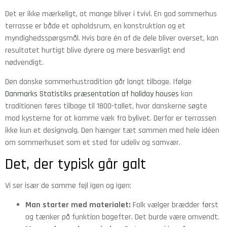
Det er ikke mærkeligt, at mange bliver i tvivl. En god sommerhus
terrasse er både et opholdsrum, en konstruktion og et
myndighedsspørgsmål. Hvis bare én af de dele bliver overset, kan
resultatet hurtigt blive dyrere og mere besværligt end
nødvendigt.
Den danske sommerhustradition går langt tilbage. Ifølge
Danmarks Statistiks præsentation af holiday houses
kan
traditionen føres tilbage til 1800-tallet, hvor danskerne søgte
mod kysterne for at komme væk fra bylivet. Derfor er terrassen
ikke kun et designvalg. Den hænger tæt sammen med hele idéen
om sommerhuset som et sted for udeliv og samvær.
Det, der typisk går galt
Vi ser især de samme fejl igen og igen:
Man starter med materialet:
Folk vælger brædder først
og tænker på funktion bagefter. Det burde være omvendt.