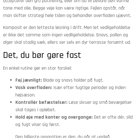
accepterer den grå patinering, eller om du vil bevare den varme
tone med olie. Begge veje kan være rigtige. Fejlen opstår, når
man skifter strategi hele tiden og behandler overfladen ujævnt.
Komposit er den letteste løsning i drift. Men let vedligeholdelse
er ikke det samme som ingen vedligeholdelse. Snavs, pollen og
alger skal stadig væk, ellers ser selv en dyr terrasse forsømt ud.
Det, du bør gøre fast
En enkel rutine gør en stor forskel:
Fej jævnligt:
Blade og snavs holder på fugt.
Vask overfladen:
Især efter fugtige perioder og inden
højsæson.
Kontrollér befæstelser:
Løse skruer og små bevægelser
skal tages i opløbet.
Hold øje med kanter og overgange:
Det er ofte dér, slid
og fugt viser sig først.
Den billigste reparation er den, du når at undgå.