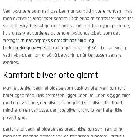
Ved kystnære sommerhuse bør man samtidig være nøgtern, hvis
man overvejer ændringer senere. Etablering af terrasser inden for
strandbeskyttelseslinjen kan udløse indgreb fra myndighederne,
hvis anlægget vurderes at ændre kystlandskabet, som det
fremgår af
nævnspraksis omtalt hos Miljø- og
Fødevareklagenævnet
. Lokal regulering er altså ikke kun vigtig
ved nybyg. Den kan også få betydning, når terrassen senere
ændres.
Komfort bliver ofte glemt
Mange tænker vedligeholdelse som vask og olie. Men komfort
hører også med. Hvis terrassen ligger uden læ, uden skygge eller
med en overflade, der bliver ubehagelig i sol, bliver den brugt
mindre. Og en terrasse, der ikke bliver brugt, bliver heller ikke
passet godt.
Derfor skal vedligeholdelse ses bredt. Ikke kun som rengøring,
men som løbende omsorg for, at terrassen fungerer i praksis.