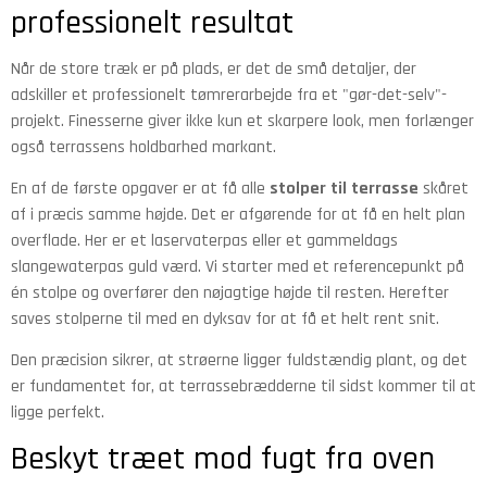
professionelt resultat
Når de store træk er på plads, er det de små detaljer, der
adskiller et professionelt tømrerarbejde fra et "gør-det-selv"-
projekt. Finesserne giver ikke kun et skarpere look, men forlænger
også terrassens holdbarhed markant.
En af de første opgaver er at få alle
stolper til terrasse
skåret
af i præcis samme højde. Det er afgørende for at få en helt plan
overflade. Her er et laservaterpas eller et gammeldags
slangewaterpas guld værd. Vi starter med et referencepunkt på
én stolpe og overfører den nøjagtige højde til resten. Herefter
saves stolperne til med en dyksav for at få et helt rent snit.
Den præcision sikrer, at strøerne ligger fuldstændig plant, og det
er fundamentet for, at terrassebrædderne til sidst kommer til at
ligge perfekt.
Beskyt træet mod fugt fra oven