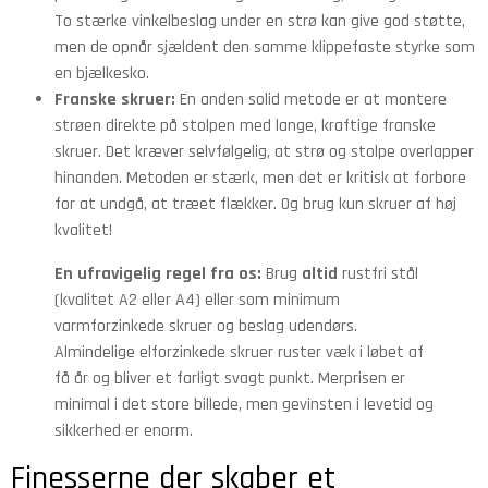
To stærke vinkelbeslag under en strø kan give god støtte,
men de opnår sjældent den samme klippefaste styrke som
en bjælkesko.
Franske skruer:
En anden solid metode er at montere
strøen direkte på stolpen med lange, kraftige franske
skruer. Det kræver selvfølgelig, at strø og stolpe overlapper
hinanden. Metoden er stærk, men det er kritisk at forbore
for at undgå, at træet flækker. Og brug kun skruer af høj
kvalitet!
En ufravigelig regel fra os:
Brug
altid
rustfri stål
(kvalitet A2 eller A4) eller som minimum
varmforzinkede skruer og beslag udendørs.
Almindelige elforzinkede skruer ruster væk i løbet af
få år og bliver et farligt svagt punkt. Merprisen er
minimal i det store billede, men gevinsten i levetid og
sikkerhed er enorm.
Finesserne der skaber et