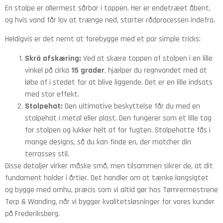
En stolpe er allermest sårbar i toppen. Her er endetræet åbent,
og hvis vand får lov at trænge ned, starter rådprocessen indefra.
Heldigvis er det nemt at forebygge med et par simple tricks:
Skrå afskæring:
Ved at skære toppen af stolpen i en lille
vinkel på cirka
15 grader
, hjælper du regnvandet med at
løbe af i stedet for at blive liggende. Det er en lille indsats
med stor effekt.
Stolpehat:
Den ultimative beskyttelse får du med en
stolpehat i metal eller plast. Den fungerer som et lille tag
for stolpen og lukker helt af for fugten. Stolpehatte fås i
mange designs, så du kan finde en, der matcher din
terrasses stil.
Disse detaljer virker måske små, men tilsammen sikrer de, at dit
fundament holder i årtier. Det handler om at tænke langsigtet
og bygge med omhu, præcis som vi altid gør hos Tømrermestrene
Terp & Wanding, når vi bygger kvalitetsløsninger for vores kunder
på Frederiksberg.