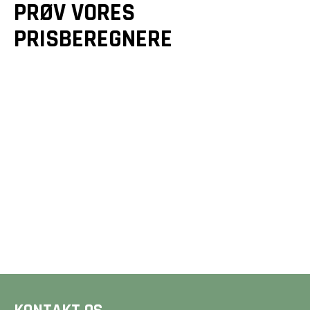
PRØV VORES
PRISBEREGNERE
GULVE &
GULVVARME
TRÆTERRASSER
Et godt gulv er mere end
Drømmer du om en smuk
bare en overflade - det
terrasse? Vi designer og
er fundamentet for dit
bygger unikke løsninger,
hjem. Beregn din pris på
der forlænger dit hjem
2 minutter her på siden.
og matcher dine ønsker.
BEREGN PRIS
BEREGN PRIS