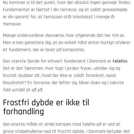
Nu kommer vi til det punkt, hvor der absolut ingen genveje findes.
Fundamentet er hjertet i din terrasse, og et solidt gravearbejde
er din garanti for, at terrassen står knivskarpt i mange år
fremover.
Mange undervurderer desværre, hvor afgørende det her trin er.
Men vi kan garantere dig, at en enkelt hård vinter hurtigt afslører
et fundament, der er lavet på kompromis.
Den største fjende for ethvert fundament i Danmark er
telehiv
.
Det er det fænomen, hvor fugt i jorden fryser, udvider sig og
brutalt skubber alt, hvad der ikke er solidt forankret, opad.
Resultatet? En terrasse, der løfter sig, bliver skæv og i værste
fald ustabil at gå på.
Frostfri dybde er ikke til
forhandling
Den eneste måde at vinde kampen mod telehiv på er ved at
grave stolpehullerne ned til frostfri dybde. I Danmark betyder det