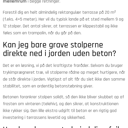
mellemrum
i begge retninger.
Forestil dig en helt almindelig rektangulær terrasse på 20 m²
(f.eks. 4×5 meter). Her vil du typisk lande på et sted mellem 9 og
12 stolper. Det antal sikrer, at terrassen er klippestabil og ikke
føles som en trampolin, når du går på den.
Kan jeg bare grave stolperne
direkte ned i jorden uden beton?
Det er en løsning, vi på det kraftigste fraråder. Selvom du bruger
trykimprægneret træ, vil stolperne rådne op meget hurtigere, når
de står direkte i jorden. Vigtigst af alt får du slet ikke den samme
stabilitet, som en ordentlig betonstøbning giver.
Betonen forankrer stolpen solidt, så den ikke bliver skubbet op af
frosten om vinteren (telehiv), og den sikrer, at konstruktionen
ikke rykker sig. Den lille ekstra udgift til beton er en rigtig god
investering i terrassens levetid og sikkerhed.