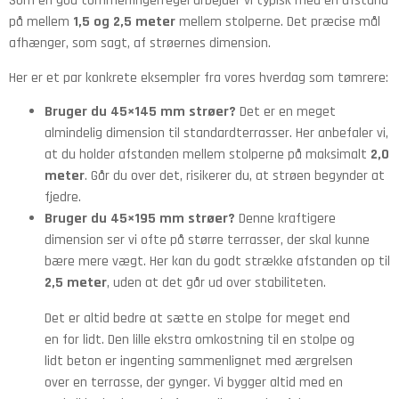
Som en god tommelfingerregel arbejder vi typisk med en afstand
på mellem
1,5 og 2,5 meter
mellem stolperne. Det præcise mål
afhænger, som sagt, af strøernes dimension.
Her er et par konkrete eksempler fra vores hverdag som tømrere:
Bruger du 45×145 mm strøer?
Det er en meget
almindelig dimension til standardterrasser. Her anbefaler vi,
at du holder afstanden mellem stolperne på maksimalt
2,0
meter
. Går du over det, risikerer du, at strøen begynder at
fjedre.
Bruger du 45×195 mm strøer?
Denne kraftigere
dimension ser vi ofte på større terrasser, der skal kunne
bære mere vægt. Her kan du godt strække afstanden op til
2,5 meter
, uden at det går ud over stabiliteten.
Det er altid bedre at sætte en stolpe for meget end
en for lidt. Den lille ekstra omkostning til en stolpe og
lidt beton er ingenting sammenlignet med ærgrelsen
over en terrasse, der gynger. Vi bygger altid med en