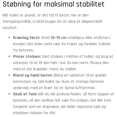
Støbning for maksimal stabilitet
Når hullet er gravet, er det tid til beton. Her er den
fremgangsmåde, vi altid bruger for at sikre et klippestabilt
resultat:
Drænlag først:
Smid
10-15 cm
stabilgrus eller småsten i
bunden. Det leder vand væk fra træet og fordeler trykket
fra betonen.
Placer stolpen:
Sæt stolpen i midten af hullet, og brug et
vaterpas til at få den helt i lod. Du kan nemt fiksere den
med et par brædder, mens du støber.
Bland og hæld beton:
Bland en tørbeton til en grødet
konsistens og fyld hullet op. Husk at stampe betonen
undervejs med et bræt for at fjerne luftlommer.
Skab et fald:
Når du når jordoverfladen, så form toppen af
betonen, så den skråner lidt væk fra stolpen. Det lille trick
fungerer som en drypnæse, der leder regnvand væk og
mindsker risikoen for råd.