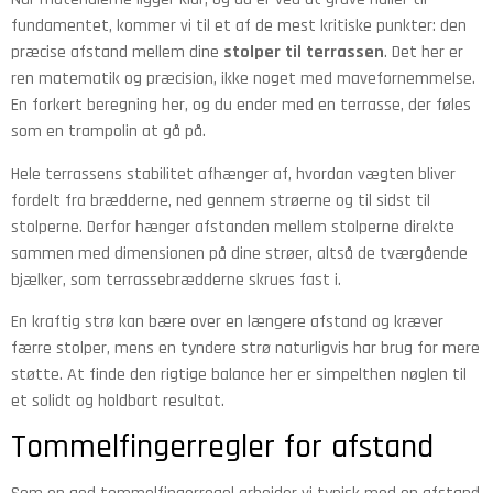
fundamentet, kommer vi til et af de mest kritiske punkter: den
præcise afstand mellem dine
stolper til terrassen
. Det her er
ren matematik og præcision, ikke noget med mavefornemmelse.
En forkert beregning her, og du ender med en terrasse, der føles
som en trampolin at gå på.
Hele terrassens stabilitet afhænger af, hvordan vægten bliver
fordelt fra brædderne, ned gennem strøerne og til sidst til
stolperne. Derfor hænger afstanden mellem stolperne direkte
sammen med dimensionen på dine strøer, altså de tværgående
bjælker, som terrassebrædderne skrues fast i.
En kraftig strø kan bære over en længere afstand og kræver
færre stolper, mens en tyndere strø naturligvis har brug for mere
støtte. At finde den rigtige balance her er simpelthen nøglen til
et solidt og holdbart resultat.
Tommelfingerregler for afstand