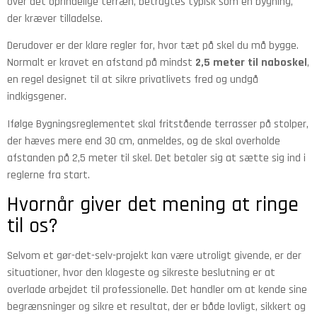
over det oprindelige terræn, betragtes typisk som en bygning,
der kræver tilladelse.
Derudover er der klare regler for, hvor tæt på skel du må bygge.
Normalt er kravet en afstand på mindst
2,5 meter til naboskel
,
en regel designet til at sikre privatlivets fred og undgå
indkigsgener.
Ifølge Bygningsreglementet skal fritstående terrasser på stolper,
der hæves mere end 30 cm, anmeldes, og de skal overholde
afstanden på 2,5 meter til skel. Det betaler sig at sætte sig ind i
reglerne fra start.
Hvornår giver det mening at ringe
til os?
Selvom et gør-det-selv-projekt kan være utroligt givende, er der
situationer, hvor den klogeste og sikreste beslutning er at
overlade arbejdet til professionelle. Det handler om at kende sine
begrænsninger og sikre et resultat, der er både lovligt, sikkert og