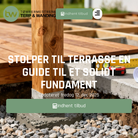
Indhent tilbud
STOLPER TIL TERRASSE EN
GUIDE TIL ET SOLIDT
FUNDAMENT
Opdateret
fredag 12. dec 2025
Indhent tilbud