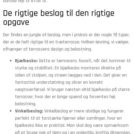
danske vejr år efter år.
De rigtige beslag til den rigtige
opgave
Der findes en jungle af beslag, men i praksis er der nogle få typer,
der er de helt rigtige til en træterrasse. Hvilken løsning, vi vælger,
afhænger af terrassens design og belastning.
Bjælkesko:
Dette er tømrerens favorit, når det kommer til
styrke og stabilitet. En bjælkesko monteres direkte på
siden af stolpen, og strøen lægges ned i den. Det giver en
fantastisk understøtning og sikrer en korrekt
vægtoverførsel. Vi bruger næsten altid bjælkesko på større
terrasser, hvor der er lange spænd og forventes høj
belastning.
Vinkelbeslag:
Vinkelbeslag er mere alsidige og fungerer
perfekt til at forstærke hjørner eller samlinger, hvor en
bjælkesko ikke er praktisk. Man skal dog være opmærksom
på at bruge nok af dem og i en ordentlig, kraftig dimension.