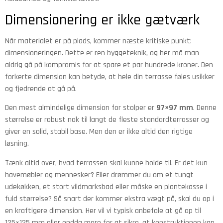
Dimensionering er ikke gætværk
Når materialet er på plads, kommer næste kritiske punkt:
dimensioneringen. Dette er ren byggeteknik, og her må man
aldrig gå på kompromis for at spare et par hundrede kroner. Den
forkerte dimension kan betyde, at hele din terrasse føles usikker
og fjedrende at gå på.
Den mest almindelige dimension for stolper er
97×97 mm
. Denne
størrelse er robust nok til langt de fleste standardterrasser og
giver en solid, stabil base. Men den er ikke altid den rigtige
løsning.
Tænk altid over, hvad terrassen skal kunne holde til. Er det kun
havemøbler og mennesker? Eller drømmer du om et tungt
udekøkken, et stort vildmarksbad eller måske en plantekasse i
fuld størrelse? Så snart der kommer ekstra vægt på, skal du op i
en kraftigere dimension. Her vil vi typisk anbefale at gå op til
125×125 mm eller endda mere for at sikre, at konstruktionen kan