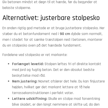
Giv betonen mindst et døgn til at hærde, før du begynder at
belaste stolperne.
Alternativet: justerbare stolpesko
En anden rigtig god metode er at bruge justerbare stolpesko. Her
støber du et betonfundament ned i
90 cm
dybde som normalt,
men i stedet for at sænke træstolpen ned i betonen, monterer
du en stolpesko oven på det hærdede fundament.
Fordelene ved stolpesko er ret markante:
Forlænget levetid:
Stolpen løftes fri af direkte kontakt
med jord og fugtig beton. Det er den absolut bedste
beskyttelse mod råd.
Nem justering:
Navnet afslører det hele. Du kan finjustere
højden, hvilket gør det markant lettere at få hele
terrassekonstruktionen i perfekt vater.
Lettere udskiftning:
Skulle en stolpe mod forventning
blive skadet, er den langt nemmere at skifte ud, da den