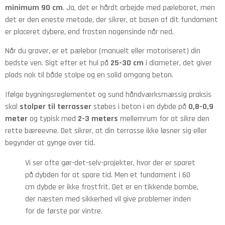
minimum 90 cm
. Ja, det er hårdt arbejde med pæleboret, men
det er den eneste metode, der sikrer, at basen af dit fundament
er placeret dybere, end frosten nogensinde når ned.
Når du graver, er et pælebor (manuelt eller motoriseret) din
bedste ven. Sigt efter et hul på
25-30 cm
i diameter, det giver
plads nok til både stolpe og en solid omgang beton.
Ifølge bygningsreglementet og sund håndværksmæssig praksis
skal
stolper til terrasser
støbes i beton i en dybde på
0,8-0,9
meter
og typisk med
2-3 meters
mellemrum for at sikre den
rette bæreevne. Det sikrer, at din terrasse ikke løsner sig eller
begynder at gynge over tid.
Vi ser ofte gør-det-selv-projekter, hvor der er sparet
på dybden for at spare tid. Men et fundament i 60
cm dybde er ikke frostfrit. Det er en tikkende bombe,
der næsten med sikkerhed vil give problemer inden
for de første par vintre.