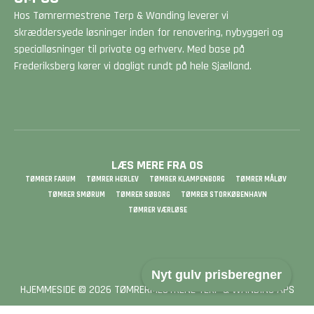
Hos Tømrermestrene Terp & Wanding leverer vi
skræddersyede løsninger inden for renovering, nybyggeri og
specialløsninger til private og erhverv. Med base på
Frederiksberg kører vi dagligt rundt på hele Sjælland.
LÆS MERE FRA OS
TØMRER FARUM
TØMRER HERLEV
TØMRER KLAMPENBORG
TØMRER MÅLØV
TØMRER SMØRUM
TØMRER SØBORG
TØMRER STORKØBENHAVN
TØMRER VÆRLØSE
Nyt gulv prisberegner
HJEMMESIDE © 2026 TØMRERMESTRENE TERP & WANDING APS