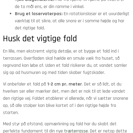
de to mål ens, er din ramme i vinkel.
Brug et laservaterpas:
En rotationslaser er et uvurderligt
værktøj til at sikre, at alle snore er i samme højde og har
det rigtige fald.
Husk det vigtige fald
En lille, men ekstremt vigtig detalje, er at bygge et fald ind i
terrassen. Overfladen skal hælde en smule væk fra huset, så
regnvand kan løbe af. Uden et fald risikerer du, at vandet samler
sig op ad husmuren og med tiden skaber fugtskader.
Vi anbefaler et fald på
1-2 cm pr. meter
. Det er så lidt, at du
hverken ser eller mærker det, men det er nok til at lede vandet
den rigtige vej. Faldet etablerer vi allerede, når vi sætter snorene
op, så alle stolper kan blive kortet af i den rigtige højde fra
starten.
Med styr på afstand, opmærkning og fald har du skabt det
perfekte fundament til din nye
træterrasse
. Det er netop dette