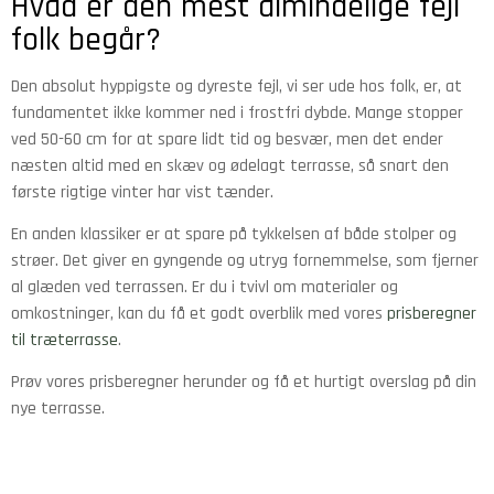
Hvad er den mest almindelige fejl
folk begår?
Den absolut hyppigste og dyreste fejl, vi ser ude hos folk, er, at
fundamentet ikke kommer ned i frostfri dybde. Mange stopper
ved 50-60 cm for at spare lidt tid og besvær, men det ender
næsten altid med en skæv og ødelagt terrasse, så snart den
første rigtige vinter har vist tænder.
En anden klassiker er at spare på tykkelsen af både stolper og
strøer. Det giver en gyngende og utryg fornemmelse, som fjerner
al glæden ved terrassen. Er du i tvivl om materialer og
omkostninger, kan du få et godt overblik med vores
prisberegner
til træterrasse
.
Prøv vores prisberegner herunder og få et hurtigt overslag på din
nye terrasse.