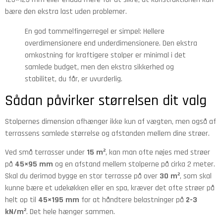
bære den ekstra last uden problemer.
En god tommelfingerregel er simpel: Hellere
overdimensionere end underdimensionere. Den ekstra
omkostning for kraftigere stolper er minimal i det
samlede budget, men den ekstra sikkerhed og
stabilitet, du får, er uvurderlig.
Sådan påvirker størrelsen dit valg
Stolpernes dimension afhænger ikke kun af vægten, men også af
terrassens samlede størrelse og afstanden mellem dine strøer.
Ved små terrasser under
15 m²
, kan man ofte nøjes med strøer
på
45×95 mm
og en afstand mellem stolperne på cirka 2 meter.
Skal du derimod bygge en stor terrasse på over
30 m²
, som skal
kunne bære et udekøkken eller en spa, kræver det ofte strøer på
helt op til
45×195 mm
for at håndtere belastninger på
2-3
kN/m²
. Det hele hænger sammen.