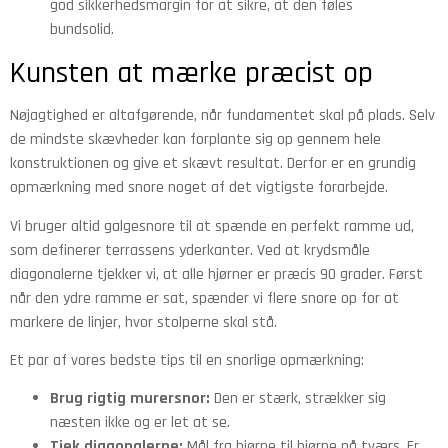
god sikkerhedsmargin for at sikre, at den føles
bundsolid.
Kunsten at mærke præcist op
Nøjagtighed er altafgørende, når fundamentet skal på plads. Selv
de mindste skævheder kan forplante sig op gennem hele
konstruktionen og give et skævt resultat. Derfor er en grundig
opmærkning med snore noget af det vigtigste forarbejde.
Vi bruger altid galgesnore til at spænde en perfekt ramme ud,
som definerer terrassens yderkanter. Ved at krydsmåle
diagonalerne tjekker vi, at alle hjørner er præcis 90 grader. Først
når den ydre ramme er sat, spænder vi flere snore op for at
markere de linjer, hvor stolperne skal stå.
Et par af vores bedste tips til en snorlige opmærkning:
Brug rigtig murersnor:
Den er stærk, strækker sig
næsten ikke og er let at se.
Tjek diagonalerne:
Mål fra hjørne til hjørne på tværs. Er