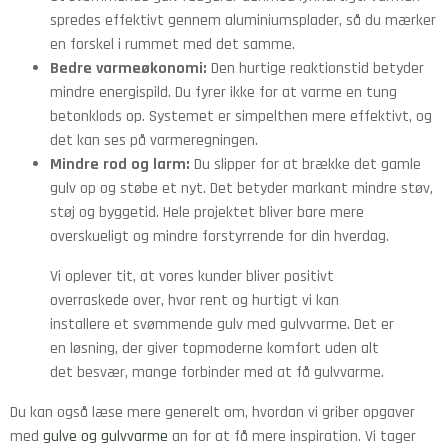
spredes effektivt gennem aluminiumsplader, så du mærker
en forskel i rummet med det samme.
Bedre varmeøkonomi:
Den hurtige reaktionstid betyder
mindre energispild. Du fyrer ikke for at varme en tung
betonklods op. Systemet er simpelthen mere effektivt, og
det kan ses på varmeregningen.
Mindre rod og larm:
Du slipper for at brække det gamle
gulv op og støbe et nyt. Det betyder markant mindre støv,
støj og byggetid. Hele projektet bliver bare mere
overskueligt og mindre forstyrrende for din hverdag.
Vi oplever tit, at vores kunder bliver positivt
overraskede over, hvor rent og hurtigt vi kan
installere et svømmende gulv med gulvvarme. Det er
en løsning, der giver topmoderne komfort uden alt
det besvær, mange forbinder med at få gulvvarme.
Du kan også læse mere generelt om, hvordan vi griber opgaver
med
gulve og gulvvarme
an for at få mere inspiration. Vi tager