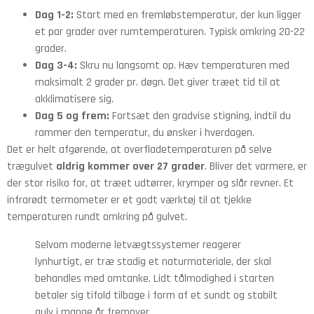
Dag 1-2:
Start med en fremløbstemperatur, der kun ligger
et par grader over rumtemperaturen. Typisk omkring 20-22
grader.
Dag 3-4:
Skru nu langsomt op. Hæv temperaturen med
maksimalt 2 grader pr. døgn. Det giver træet tid til at
akklimatisere sig.
Dag 5 og frem:
Fortsæt den gradvise stigning, indtil du
rammer den temperatur, du ønsker i hverdagen.
Det er helt afgørende, at overfladetemperaturen på selve
trægulvet
aldrig kommer over 27 grader
. Bliver det varmere, er
der stor risiko for, at træet udtørrer, krymper og slår revner. Et
infrarødt termometer er et godt værktøj til at tjekke
temperaturen rundt omkring på gulvet.
Selvom moderne letvægtssystemer reagerer
lynhurtigt, er træ stadig et naturmateriale, der skal
behandles med omtanke. Lidt tålmodighed i starten
betaler sig tifold tilbage i form af et sundt og stabilt
gulv i mange år fremover.