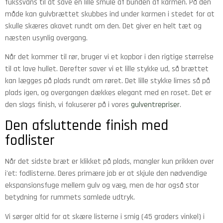
fukssvans til at save en lille smule af bunden af karmen. På den
måde kan gulvbrættet skubbes ind under karmen i stedet for at
skulle skæres akavet rundt om den. Det giver en helt tæt og
næsten usynlig overgang.
Når det kommer til rør, bruger vi et kopbor i den rigtige størrelse
til at lave hullet. Derefter saver vi et lille stykke ud, så brættet
kan lægges på plads rundt om røret. Det lille stykke limes så på
plads igen, og overgangen dækkes elegant med en roset. Det er
den slags finish, vi fokuserer på i vores
gulventrepriser
.
Den afsluttende finish med
fodlister
Når det sidste bræt er klikket på plads, mangler kun prikken over
i'et: fodlisterne. Deres primære job er at skjule den nødvendige
ekspansionsfuge mellem gulv og væg, men de har også stor
betydning for rummets samlede udtryk.
Vi sørger altid for at skære listerne i smig (45 graders vinkel) i