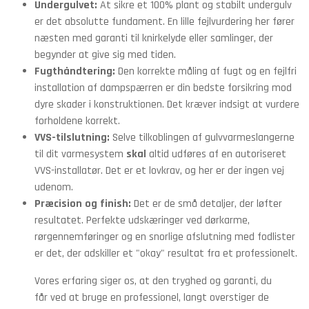
Undergulvet:
At sikre et 100% plant og stabilt undergulv
er det absolutte fundament. En lille fejlvurdering her fører
næsten med garanti til knirkelyde eller samlinger, der
begynder at give sig med tiden.
Fugthåndtering:
Den korrekte måling af fugt og en fejlfri
installation af dampspærren er din bedste forsikring mod
dyre skader i konstruktionen. Det kræver indsigt at vurdere
forholdene korrekt.
VVS-tilslutning:
Selve tilkoblingen af gulvvarmeslangerne
til dit varmesystem
skal
altid udføres af en autoriseret
VVS-installatør. Det er et lovkrav, og her er der ingen vej
udenom.
Præcision og finish:
Det er de små detaljer, der løfter
resultatet. Perfekte udskæringer ved dørkarme,
rørgennemføringer og en snorlige afslutning med fodlister
er det, der adskiller et "okay" resultat fra et professionelt.
Vores erfaring siger os, at den tryghed og garanti, du
får ved at bruge en professionel, langt overstiger de