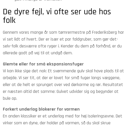
De dyre fejl, vi ofte ser ude hos
folk
Gennem vores mange år som tømrermestre på Frederiksberg har
vi set lidt af hvert. Der er især et par faldgruber, som gør-det-
selv-folk desværre ofte ryger i. Kender du dem på forhånd, er du
allerede godt på vej til at undgå dem.
Glemte eller for små ekspansionsfuger
Vi kan ikke sige det nok: Et svømmende gulv skal have plads til at
arbejde. Vi ser tit, at der er lavet for små fuger langs væggene,
eller at de helt er sprunget over ved dørkarme og rør. Resultatet
er næsten altid det samme: Gulvet udvider sig og begynder at
bule op.
Forkert underlag blokerer for varmen
En anden klassiker er et underlag med for høj isoleringsevne. Det
virker som en dyne, der holder på varmen, så du skal skrue