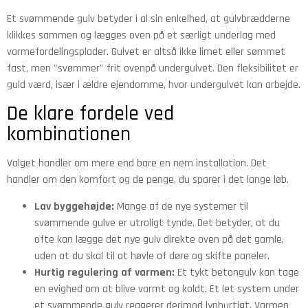
Et svømmende gulv betyder i al sin enkelhed, at gulvbrædderne
klikkes sammen og lægges oven på et særligt underlag med
varmefordelingsplader. Gulvet er altså ikke limet eller sømmet
fast, men "svømmer" frit ovenpå undergulvet. Den fleksibilitet er
guld værd, især i ældre ejendomme, hvor undergulvet kan arbejde.
De klare fordele ved
kombinationen
Valget handler om mere end bare en nem installation. Det
handler om den komfort og de penge, du sparer i det lange løb.
Lav byggehøjde:
Mange af de nye systemer til
svømmende gulve er utroligt tynde. Det betyder, at du
ofte kan lægge det nye gulv direkte oven på det gamle,
uden at du skal til at høvle af døre og skifte paneler.
Hurtig regulering af varmen:
Et tykt betongulv kan tage
en evighed om at blive varmt og koldt. Et let system under
et svømmende gulv reagerer derimod lynhurtigt. Varmen