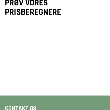
PRØV VORES
PRISBEREGNERE
GULVE &
GULVVARME
TRÆTERRASSER
Et godt gulv er mere end
Drømmer du om en smuk
bare en overflade - det
terrasse? Vi designer og
er fundamentet for dit
bygger unikke løsninger,
hjem. Beregn din pris på
der forlænger dit hjem
2 minutter her på siden.
og matcher dine ønsker.
BEREGN PRIS
BEREGN PRIS
KONTAKT OS