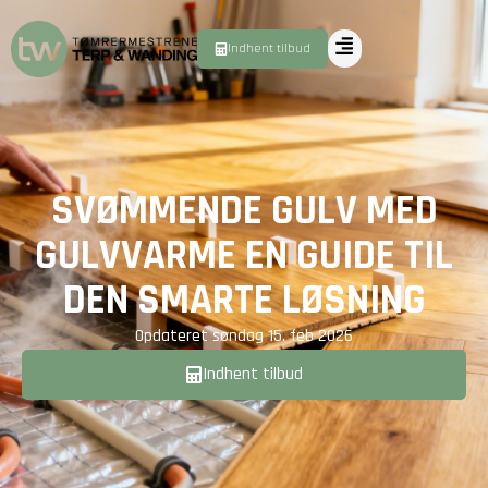
Indhent tilbud
SVØMMENDE GULV MED
GULVVARME EN GUIDE TIL
DEN SMARTE LØSNING
Opdateret
søndag 15. feb 2026
Indhent tilbud