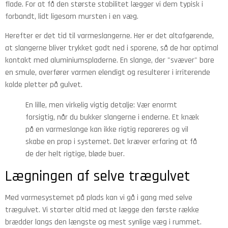
flade. For at få den største stabilitet lægger vi dem typisk i
forbandt, lidt ligesom mursten i en væg.
Herefter er det tid til varmeslangerne. Her er det altafgørende,
at slangerne bliver trykket godt ned i sporene, så de har optimal
kontakt med aluminiumspladerne. En slange, der "svæver" bare
en smule, overfører varmen elendigt og resulterer i irriterende
kolde pletter på gulvet.
En lille, men virkelig vigtig detalje: Vær enormt
forsigtig, når du bukker slangerne i enderne. Et knæk
på en varmeslange kan ikke rigtig repareres og vil
skabe en prop i systemet. Det kræver erfaring at få
de der helt rigtige, bløde buer.
Lægningen af selve trægulvet
Med varmesystemet på plads kan vi gå i gang med selve
trægulvet. Vi starter altid med at lægge den første række
brædder langs den længste og mest synlige væg i rummet.