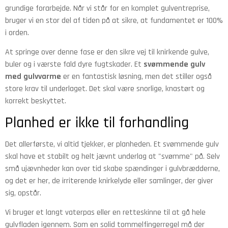
grundige forarbejde. Når vi står for en komplet gulventreprise,
bruger vi en stor del af tiden på at sikre, at fundamentet er 100%
i orden.
At springe over denne fase er den sikre vej til knirkende gulve,
buler og i værste fald dyre fugtskader. Et
svømmende gulv
med gulvvarme
er en fantastisk løsning, men det stiller også
store krav til underlaget. Det skal være snorlige, knastørt og
korrekt beskyttet.
Planhed er ikke til forhandling
Det allerførste, vi altid tjekker, er planheden. Et svømmende gulv
skal have et stabilt og helt jævnt underlag at "svømme" på. Selv
små ujævnheder kan over tid skabe spændinger i gulvbrædderne,
og det er her, de irriterende knirkelyde eller samlinger, der giver
sig, opstår.
Vi bruger et langt vaterpas eller en retteskinne til at gå hele
gulvfladen igennem. Som en solid tommelfingerregel må der