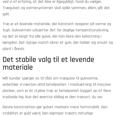
ved vi af erfaring, at det ikke er ligegyldigt, hvad du vælger.
Trægulvet og varmesystemet skal spille sammen, ellers går det
galt.
Træ er et levende materiale, der konstant reagerer på varme og
fugt. Gulvvarmen udsætter det for daglige temperaturudsving,
og det er langt fra alle gulve, der kan klare den belastning i
længden. Det rigtige match sikrer et gulv, der holder sig smukt og
plant i årevis.
Det stabile valg til et levende
materiale
Når kunder spørger os til råds om trægulve til gulvvarme,
anbefaler vi næsten altid lamelparket. I modsætning til massive
planker, som er ét stykke træ, er lamelparket bygget op af flere
krydsede lag. Kun det øverste slidlag er den træsort, du ser.
Denne konstruktion gør gulvet markant mere formstabilt. Den
stabilitet er guld værd. Den dæmper træets naturlige