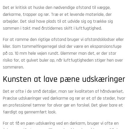
Det er kritisk at huske den nødvendige afstand til vægge,
dørkarme, trapper og rør. Træ er et levende materiale, der
arbejder. Det skal have plads til at udvide sig og trække sig
sammen i takt med årstidernes skift i luftfugtighed.
For at ramme den rigtige afstand bruger vi afstandsklodser eller
kiler. Som tommelfingerregel skal der være en ekspansionsfuge
på ca. 10 mm hele vejen rundt. Glemmer man det, er der stor
risiko for, at gulvet buler op, når luftfugtigheden stiger hen over
sommeren.
Kunsten at lave pæne udskæringer
Det er ofte i de små detaljer, man ser kvaliteten af håndværket.
Præcise udskæringer ved dørkarme og rør er et af de steder, hvor
en professionel tømrer for alvor gør en forskel. Det giver bare et
færdigt og gennemført look.
For at få en pæn udskæring ved en dørkarm, bruger vi ofte en