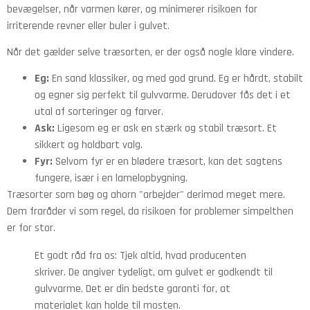
bevægelser, når varmen kører, og minimerer risikoen for
irriterende revner eller buler i gulvet.
Når det gælder selve træsorten, er der også nogle klare vindere.
Eg:
En sand klassiker, og med god grund. Eg er hårdt, stabilt
og egner sig perfekt til gulvvarme. Derudover fås det i et
utal af sorteringer og farver.
Ask:
Ligesom eg er ask en stærk og stabil træsort. Et
sikkert og holdbart valg.
Fyr:
Selvom fyr er en blødere træsort, kan det sagtens
fungere, især i en lamelopbygning.
Træsorter som bøg og ahorn "arbejder" derimod meget mere.
Dem fraråder vi som regel, da risikoen for problemer simpelthen
er for stor.
Et godt råd fra os: Tjek altid, hvad producenten
skriver. De angiver tydeligt, om gulvet er godkendt til
gulvvarme. Det er din bedste garanti for, at
materialet kan holde til mosten.