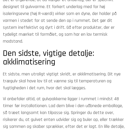
designet til gulvvarme. Et forkert underlag med for høj
isoleringsevne (høj R-værdi) virker som en dyne, der holder på
varmen i stedet for at sende den op i rummet. Det gør dit
system ineffektivt og dyrt i drift. Gå efter produkter, der er
tydeligt mærket til formålet, og som har en lav termisk
modstand.
Den sidste, vigtige detalje:
akklimatisering
Et sidste, men utroligt vigtigt skridt, er akklimatisering. Dit nye
trægulv skal have lov til at vænne sig til temperaturen og
fugtigheden i det rum, hvor det skal lægges.
Vi anbefaler altid, at gulvpakkerne ligger i rummet i mindst 48
timer før installationen. Lad dem blive i den uåbnede emballage,
så træet langsomt kan tilpasse sig. Springer du dette over,
risikerer du, at gulvet enten udvider sig og buler op, eller trækker
sig sammen og skaber sprækker, efter det er lagt. En lille detalje,