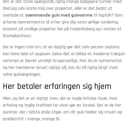
Det er det store spørgsmål, rigtig mange boligejere tumler med:
Skal jeg selv kaste mig over projektet, eller er det bedst at
overlade et
svømmende gulv med gulvvarme
til fagfolk? Som
erfarne tømrermestre vil vi her give dig vores ærlige vurdering,
baseret på utallige projekter her på Frederiksberg og i resten af
Storkøbenhavn.
Der er ingen tvivl om, at en dygtig gør-det-selv-person sagtens
kan klare dele af opgaven. Selve det at klikke et moderne trægulv
sammen er blevet utroligt brugervenligt. Hvis du er systematisk
og har hænderne skruet rigtigt på, kan du nå rigtig langt med
selve gulvlægningen.
Her betaler erfaringen sig hjem
Men, og det er et vigtigt men, der er nogle kritiske faser, hvor
erfaring og faglig stolthed for alvor gør en forskel. Det er de her
punkter, der i sidste ende afgør, om dit gulv holder sig smukt og
problemfrit i mange, mange år.