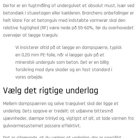
Derfor er en fugtmåling af undergulvet et absolut must, især ved
betondæk i stueetagen eller kælderen. Branchens anbefalinger er
helt klare: For et betongulv med indstøbte varmerør skal den
relative fugtighed (RF) være nede på 55-60%, før du overhovedet
overvejer at lægge trægulv.
Vi insisterer altid på at lægge en dampspærre, typisk
en 0,20 mm PE-folie, når vi lægger gulv på et
mineralsk undergulv som beton. Det er en billig
forsikring mod dyre skader og en fast standard i
vores arbejde.
Vælg det rigtige underlag
Mellem dampspærren og selve trægulvet skal der ligge et
underlag. Dets opgave er tredelt: at udjævne bittesmå
ujævnheder, dæmpe trinlyd og, vigtigst af alt, at lade varmen fra
gulvvarmesystemet passere effektivt.
Det er afgørende, at du vælger et underlag, der er specifikt