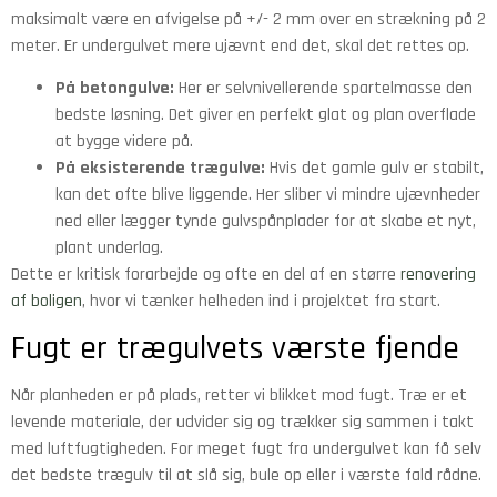
maksimalt være en afvigelse på +/- 2 mm over en strækning på 2
meter. Er undergulvet mere ujævnt end det, skal det rettes op.
På betongulve:
Her er selvnivellerende spartelmasse den
bedste løsning. Det giver en perfekt glat og plan overflade
at bygge videre på.
På eksisterende trægulve:
Hvis det gamle gulv er stabilt,
kan det ofte blive liggende. Her sliber vi mindre ujævnheder
ned eller lægger tynde gulvspånplader for at skabe et nyt,
plant underlag.
Dette er kritisk forarbejde og ofte en del af en større
renovering
af boligen
, hvor vi tænker helheden ind i projektet fra start.
Fugt er trægulvets værste fjende
Når planheden er på plads, retter vi blikket mod fugt. Træ er et
levende materiale, der udvider sig og trækker sig sammen i takt
med luftfugtigheden. For meget fugt fra undergulvet kan få selv
det bedste trægulv til at slå sig, bule op eller i værste fald rådne.