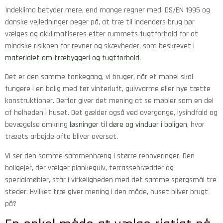
Indeklima betyder mere, end mange regner med. DS/EN 1995 og
danske vejledninger peger på, at træ til indendørs brug bør
vælges og akklimatiseres efter rummets fugtforhold for at
mindske risikoen for revner og skævheder, som beskrevet i
materialet om træbyggeri og fugtforhold
.
Det er den samme tankegang, vi bruger, når et møbel skal
fungere i en bolig med tør vinterluft, gulvvarme eller nye tætte
konstruktioner. Derfor giver det mening at se møbler som en del
af helheden i huset. Det gælder også ved overgange, lysindfald og
bevægelse omkring
løsninger til døre og vinduer i boligen
, hvor
træets arbejde ofte bliver overset.
Vi ser den samme sammenhæng i større renoveringer. Den
boligejer, der vælger plankegulv, terrassebrædder og
specialmøbler, står i virkeligheden med det samme spørgsmål tre
steder: Hvilket træ giver mening i den måde, huset bliver brugt
på?