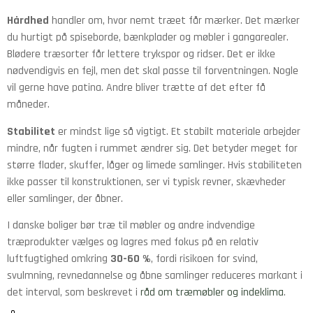
Hårdhed
handler om, hvor nemt træet får mærker. Det mærker
du hurtigt på spiseborde, bænkplader og møbler i gangarealer.
Blødere træsorter får lettere trykspor og ridser. Det er ikke
nødvendigvis en fejl, men det skal passe til forventningen. Nogle
vil gerne have patina. Andre bliver trætte af det efter få
måneder.
Stabilitet
er mindst lige så vigtigt. Et stabilt materiale arbejder
mindre, når fugten i rummet ændrer sig. Det betyder meget for
større flader, skuffer, låger og limede samlinger. Hvis stabiliteten
ikke passer til konstruktionen, ser vi typisk revner, skævheder
eller samlinger, der åbner.
I danske boliger bør træ til møbler og andre indvendige
træprodukter vælges og lagres med fokus på en relativ
luftfugtighed omkring
30-60 %
, fordi risikoen for svind,
svulmning, revnedannelse og åbne samlinger reduceres markant i
det interval, som beskrevet i
råd om træmøbler og indeklima
.