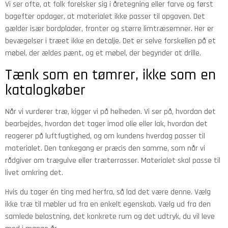
Vi ser ofte, at folk forelsker sig i åretegning eller farve og først
bagefter opdager, at materialet ikke passer til opgaven. Det
gælder især bordplader, fronter og større limtræsemner. Her er
bevægelser i træet ikke en detalje. Det er selve forskellen på et
møbel, der ældes pænt, og et møbel, der begynder at drille.
Tænk som en tømrer, ikke som en
katalogkøber
Når vi vurderer træ, kigger vi på helheden. Vi ser på, hvordan det
bearbejdes, hvordan det tager imod olie eller lak, hvordan det
reagerer på luftfugtighed, og om kundens hverdag passer til
materialet. Den tankegang er præcis den samme, som når vi
rådgiver om trægulve eller træterrasser. Materialet skal passe til
livet omkring det.
Hvis du tager én ting med herfra, så lad det være denne. Vælg
ikke træ til møbler ud fra en enkelt egenskab. Vælg ud fra den
samlede belastning, det konkrete rum og det udtryk, du vil leve