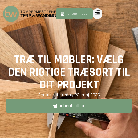
Indhent tilbud
TRÆ TIL MØBLER: VÆLG
DEN RIGTIGE TRÆSORT TIL
DIT PROJEKT
Opdateret
fredag 22. maj 2026
Indhent tilbud