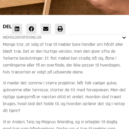
DEL
INDHOLDSFORTEGNELSE
Mange tror, at valg af træ til møbler bare handler om hårdt eller
blødt træ. Det er den hurtige version, men den giver ofte de
forkerte beslutninger. Et flot møbel kan stadig slå sig, åbne i
samlingerne eller få en overflade, der ikke passer til hverdagen,
hvis træsorten er valgt på udseende alene.
Vi møder det samme i større projekter. Når folk vælger gulve,
gulvvarme eller terrasse, starter de tit med farveprøven. Men det
rigtige spørgsmål er næsten altid et andet. Hvordan skal træet
bruges, hvad skal det holde til, og hvordan opfører det sig i netop
dit hjem?
Vi er Anders Terp og Magnus Wanding, og vi arbejder til daglig
med træ som håndværkere. Derfor ser vi træ til møbler som