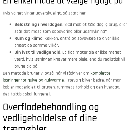
En enkel måde at vælge rigtigt på
Hvis valget virker uoverskueligt, så start her:
Belastning i hverdagen
. Skal møblet tåle daglig brug, eller
står det mest som opbevaring eller udsmykning?
Rum og klima
. Køkken, entré og soveværelse giver ikke
træet de samme vilkår.
Din lyst til vedligehold
. Et flot materiale er ikke meget
værd, hvis løsningen kræver mere pleje, end du realistisk vil
bruge tid på.
Den metode bruger vi også, når vi rådgiver om
komplette
løsninger for gulve og gulvvarme
. Trævalg bliver bedre, når man
kobler materialet til brugen, rummets forhold og den hverdag,
det faktisk skal fungere i.
Overfladebehandling og
vedligeholdelse af dine
træmøbler