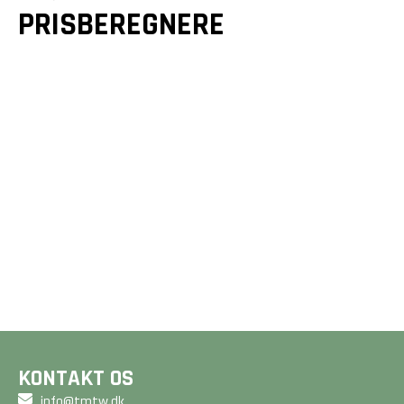
PRISBEREGNERE
GULVE &
GULVVARME
TRÆTERRASSER
Et godt gulv er mere end
Drømmer du om en smuk
bare en overflade - det
terrasse? Vi designer og
er fundamentet for dit
bygger unikke løsninger,
hjem. Beregn din pris på
der forlænger dit hjem
2 minutter her på siden.
og matcher dine ønsker.
BEREGN PRIS
BEREGN PRIS
KONTAKT OS
info@tmtw.dk