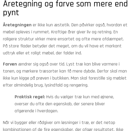
Åretegning og farve som mere end
pynt
Åretegningen
er ikke kun æstetik. Den påvirker også, hvordan et
møbel opleves i rummet. Kraftige årer giver liv og retning. En
roligere struktur virker mere ensartet og ofte mere afdæmpet.
På store flader betyder det meget, om du vil have et markant
udtryk eller et roligt møbel, der falder ind.
Farven
ændrer sig også over tid. Lyst træ kan blive varmere i
tonen, og mørkere træsorter kan få mere dybde. Derfor skal man
ikke kun kigge på prøven i butikken. Man skal forestille sig møblet
efter almindelig brug, lysindfald og rengøring.
Praktisk regel:
Hvis du vælger træ kun med øjnene,
overser du ofte den egenskab, der senere bliver
afgørende i hverdagen.
Når vi bygger eller rådgiver om løsninger i træ, er det netop
kombinationen af de fire egenskaber, der afgør resultatet. Ikke