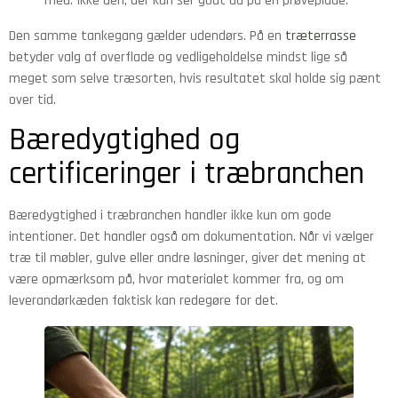
med. Ikke den, der kun ser godt ud på en prøveplade.
Den samme tankegang gælder udendørs. På en
træterrasse
betyder valg af overflade og vedligeholdelse mindst lige så
meget som selve træsorten, hvis resultatet skal holde sig pænt
over tid.
Bæredygtighed og
certificeringer i træbranchen
Bæredygtighed i træbranchen handler ikke kun om gode
intentioner. Det handler også om dokumentation. Når vi vælger
træ til møbler, gulve eller andre løsninger, giver det mening at
være opmærksom på, hvor materialet kommer fra, og om
leverandørkæden faktisk kan redegøre for det.