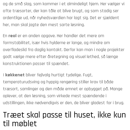
og de små slag, som kommer i et almindeligt hjem. Her vælger vi
ofte træsorter, der kan tåle at blive brugt, og som stadig ser
ordentlige ud, når nyhedsværdien har lagt sig. Det er sjældent
her, man skal jagte den mest sarte løsning.
En
reol
er en anden opgave. Her handler det mere om
formstabilitet, især hvis hylderne er lange, og mindre om
overfladeslid fra daglig kontakt. Derfor kan man i nogle projekter
godt vælge mere efter åretegning og visuel lethed, så længe
konstruktionen passer til spændet.
I
køkkenet
bliver fejlvalg hurtigt tydelige. Fugt,
temperaturudsving og hyppig rengøring stiller krav til både
træsort, samlinger og den måde emnet er opbygget på. Mange
oplever, at den løsning, som virkede mest spændende i
udstillingen, ikke nødvendigvis er den, de bliver gladest for i brug.
Træet skal passe til huset, ikke kun
til møblet