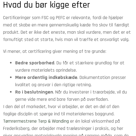
Hvad du bør kigge efter
Certificeringer som FSC og PEFC er relevante, fordi de hjælper
med at skabe en mere gennemskuelig kæde fra skov til færdigt
produkt. Det er ikke det eneste, man skal vurdere, men det er et
fornuftigt sted at starte, hvis man vil træffe et ansvarligt valg.
Vi mener, at certificering giver mening af tre grunde:
Bedre sporbarhed
. Du får et stærkere grundlag for at
vurdere materialets oprindelse.
Mere ordentlig indkøbskæde
. Dokumentation presser
kvalitet og ansvar i den rigtige retning.
Ro i beslutningen
. Når du investerer i træarbejde, vil du
gerne vide mere end bare farven på overfladen.
I den del af markedet, hvor vi arbejder, er det en del af den
faglige disciplin at spørge ind til materialernes baggrund.
Tømrermestrene Terp & Wanding
er én lokal virksomhed på
Frederiksberg, der arbejder med træløsninger i praksis, og her
giver ansvarlige materialevalg mening på samme måde, som de