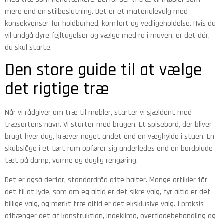
mere end en stilbeslutning. Det er et materialevalg med
konsekvenser for holdbarhed, komfort og vedligeholdelse. Hvis du
vil undgå dyre fejltagelser og vælge med ro i maven, er det dér,
du skal starte.
Den store guide til at vælge
det rigtige træ
Når vi rådgiver om træ til møbler, starter vi sjældent med
træsortens navn. Vi starter med brugen. Et spisebord, der bliver
brugt hver dag, kræver noget andet end en væghylde i stuen. En
skabslåge i et tørt rum opfører sig anderledes end en bordplade
tæt på damp, varme og daglig rengøring.
Det er også derfor, standardråd ofte halter. Mange artikler får
det til at lyde, som om eg altid er det sikre valg, fyr altid er det
billige valg, og mørkt træ altid er det eksklusive valg. I praksis
afhænger det af konstruktion, indeklima, overfladebehandling og