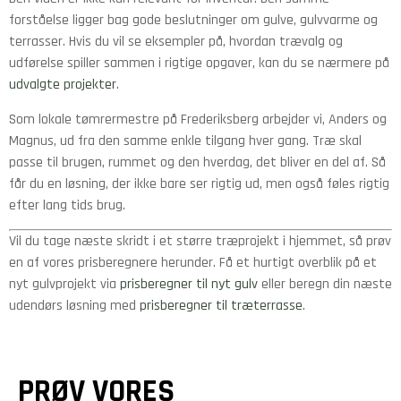
forståelse ligger bag gode beslutninger om gulve, gulvvarme og
terrasser. Hvis du vil se eksempler på, hvordan trævalg og
udførelse spiller sammen i rigtige opgaver, kan du se nærmere på
udvalgte projekter
.
Som lokale tømrermestre på Frederiksberg arbejder vi, Anders og
Magnus, ud fra den samme enkle tilgang hver gang. Træ skal
passe til brugen, rummet og den hverdag, det bliver en del af. Så
får du en løsning, der ikke bare ser rigtig ud, men også føles rigtig
efter lang tids brug.
Vil du tage næste skridt i et større træprojekt i hjemmet, så prøv
en af vores prisberegnere herunder. Få et hurtigt overblik på et
nyt gulvprojekt via
prisberegner til nyt gulv
eller beregn din næste
udendørs løsning med
prisberegner til træterrasse
.
PRØV VORES