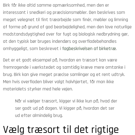
Birk får ikke altid samme opmærksomhed, men den er
interessant i snedkeri og præcisionsmøbler. Den beskrives som
meget velegnet til fint træarbejde som finér, møbler og limning
af forme på grund af god bearbejdelighed, men den lave naturlige
modstandsdygtighed over for fugt og biologisk nedbrydning gør,
at den typisk bør bruges indendørs og overfladebehandles
omhyggeligt, som beskrevet i
fagbeskrivelsen af birketræ
.
Det er et godt eksempel på, hvordan en træsort kan være
fremragende i værkstedet og samtidig kræve mere omtanke i
brug. Birk kan give meget præcise samlinger og et rent udtryk.
Men hvis overfladen bliver valgt halvhjertet, får man ikke
materialets styrker med hele vejen.
Når vi vælger træsort, kigger vi ikke kun på, hvad der
ser godt ud på dagen. Vi kigger på, hvordan det ser
ud efter almindelig brug.
Vælg træsort til det rigtige