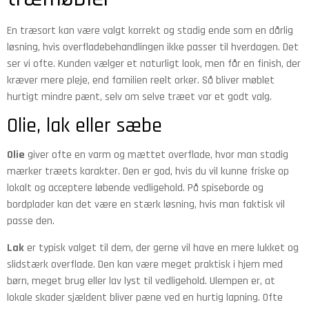
En træsort kan være valgt korrekt og stadig ende som en dårlig
løsning, hvis overfladebehandlingen ikke passer til hverdagen. Det
ser vi ofte. Kunden vælger et naturligt look, men får en finish, der
kræver mere pleje, end familien reelt orker. Så bliver møblet
hurtigt mindre pænt, selv om selve træet var et godt valg.
Olie, lak eller sæbe
Olie
giver ofte en varm og mættet overflade, hvor man stadig
mærker træets karakter. Den er god, hvis du vil kunne friske op
lokalt og acceptere løbende vedligehold. På spiseborde og
bordplader kan det være en stærk løsning, hvis man faktisk vil
passe den.
Lak
er typisk valget til dem, der gerne vil have en mere lukket og
slidstærk overflade. Den kan være meget praktisk i hjem med
børn, meget brug eller lav lyst til vedligehold. Ulempen er, at
lokale skader sjældent bliver pæne ved en hurtig lapning. Ofte