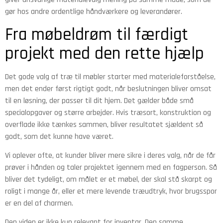
gør hos andre ordentlige håndværkere og leverandører.
Fra møbeldrøm til færdigt
projekt med den rette hjælp
Det gode valg af træ til møbler starter med materialeforståelse,
men det ender først rigtigt godt, når beslutningen bliver omsat
til en løsning, der passer til dit hjem. Det gælder både små
specialopgaver og større arbejder. Hvis træsort, konstruktion og
overflade ikke tænkes sammen, bliver resultatet sjældent så
godt, som det kunne have været.
Vi oplever ofte, at kunder bliver mere sikre i deres valg, når de får
prøver i hånden og taler projektet igennem med en fagperson. Så
bliver det tydeligt, om målet er et møbel, der skal stå skarpt og
roligt i mange år, eller et mere levende træudtryk, hvor brugsspor
er en del af charmen.
Den viden er ikke kun relevant for inventar. Den samme