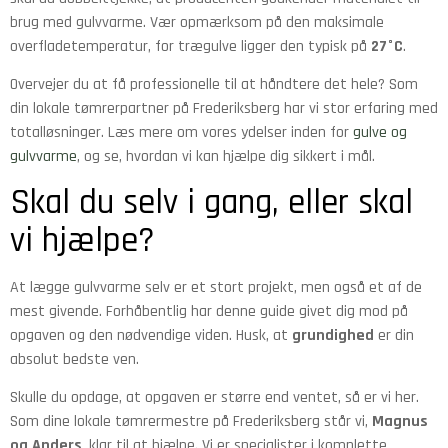
brug med gulvvarme. Vær opmærksom på den maksimale
overfladetemperatur, for trægulve ligger den typisk på
27°C
.
Overvejer du at få professionelle til at håndtere det hele? Som
din lokale tømrerpartner på Frederiksberg har vi stor erfaring med
totalløsninger. Læs mere om vores ydelser inden for
gulve og
gulvvarme
, og se, hvordan vi kan hjælpe dig sikkert i mål.
Skal du selv i gang, eller skal
vi hjælpe?
At lægge gulvvarme selv er et stort projekt, men også et af de
mest givende. Forhåbentlig har denne guide givet dig mod på
opgaven og den nødvendige viden. Husk, at
grundighed
er din
absolut bedste ven.
Skulle du opdage, at opgaven er større end ventet, så er vi her.
Som dine lokale tømrermestre på Frederiksberg står vi,
Magnus
og Anders
, klar til at hjælpe. Vi er specialister i komplette