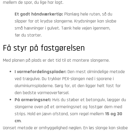
mellem de spor, du lige har lagt.
Et godt håndværkertip:
Planlæg hele ruten, så du
slipper for at krydse slangerne. Krydsninger kan skabe
små hævninger i gulvet. Tænk hele vejen igennem,
før du starter.
Få styr på fastgørelsen
Med planen på plads er det tid til at montere slangerne.
I varmefordelingsplader:
Den mest almindelige metode
ved trægulve. Du trykker PEX-slangen ned i sporene i
aluminiumspladerne. Sørg for, at den ligger helt fast for
den bedste varmeoverførsel.
På armeringsnet:
Hvis du støber et betongulv, lægger du
slangerne oven på et armeringsnet og fastgør dem med
strips. Hold en jævn afstand, som regel mellem
15 og 30
cm
.
Uanset metode er omhyggelighed nøglen. En løs slange kan skabe