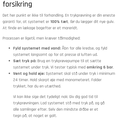
forsikring
Det her punkt er ikke til forhandling. En trykprøvning er din eneste
garanti for, at systemet er
100% tæt
,
før
du lægger dit nye gulv.
At finde en lækage bagefter er et mareridt.
Processen er ligetil, men kræver tålmodighed:
Fyld systemet med vand:
Åbn for alle kredse, og fyld
systemet langsomt op for at presse al luften ud.
Sæt tryk på:
Brug en trykprøvepumpe til at sætte
systemet under tryk. Vi tester typisk med
omkring 6 bar
.
Vent og hold øje:
Systemet skal stå under tryk i minimum
24 timer. Hold skarpt øje med manometeret. Falder
trykket, har du en utæthed.
Vi kan ikke sige det tydeligt nok: Giv dig god tid til
trykprøvningen. Lad systemet stå med tryk på, og gå
alle samlinger efter. Selv den mindste dråbe er et
tegn på, at noget er galt.