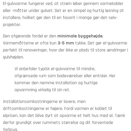
El-gulvvarme fungerer ved, at strøm løber gennem varmekabler
eller -måtter under gulvet. Det er en simpel og hurtig løsning at
installere, hvilket gør den til en favorit i mange gør-det-selv-
projekter.
Den afgørende fordel er den
minimale byggehøjde
.
Varmemåtterne er ofte kun
3-5 mm
tykke. Det gør el-gulvvarme
perfekt til renoveringer, hvor der ikke er plads til store ændringer i
gulvhøjden.
Vi anbefaler typisk el-gulvvarme til mindre,
afgrænsede rum som badeværelser eller entréer. Her
kommer den nemme installation og hurtige
opvarmning virkelig til sin ret.
Installationsomkostningerne er lavere, men
driftsomkostningerne er højere. Fordi varmen er koblet til
elprisen, kan det blive dyrt at opvarme et helt hus med el. Tænk
derfor grundigt over rummets størrelse og dit forventede
forbrug.