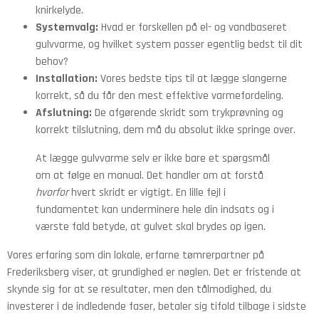
knirkelyde.
Systemvalg:
Hvad er forskellen på el- og vandbaseret
gulvvarme, og hvilket system passer egentlig bedst til dit
behov?
Installation:
Vores bedste tips til at lægge slangerne
korrekt, så du får den mest effektive varmefordeling.
Afslutning:
De afgørende skridt som trykprøvning og
korrekt tilslutning, dem må du absolut ikke springe over.
At lægge gulvvarme selv er ikke bare et spørgsmål
om at følge en manual. Det handler om at forstå
hvorfor
hvert skridt er vigtigt. En lille fejl i
fundamentet kan underminere hele din indsats og i
værste fald betyde, at gulvet skal brydes op igen.
Vores erfaring som din lokale, erfarne tømrerpartner på
Frederiksberg viser, at grundighed er nøglen. Det er fristende at
skynde sig for at se resultater, men den tålmodighed, du
investerer i de indledende faser, betaler sig tifold tilbage i sidste