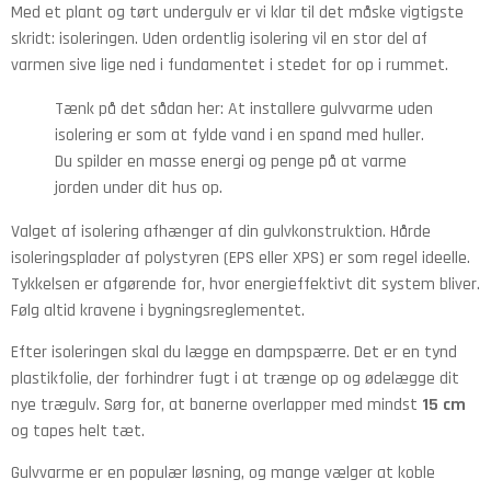
Med et plant og tørt undergulv er vi klar til det måske vigtigste
skridt: isoleringen. Uden ordentlig isolering vil en stor del af
varmen sive lige ned i fundamentet i stedet for op i rummet.
Tænk på det sådan her: At installere gulvvarme uden
isolering er som at fylde vand i en spand med huller.
Du spilder en masse energi og penge på at varme
jorden under dit hus op.
Valget af isolering afhænger af din gulvkonstruktion. Hårde
isoleringsplader af polystyren (EPS eller XPS) er som regel ideelle.
Tykkelsen er afgørende for, hvor energieffektivt dit system bliver.
Følg altid kravene i bygningsreglementet.
Efter isoleringen skal du lægge en dampspærre. Det er en tynd
plastikfolie, der forhindrer fugt i at trænge op og ødelægge dit
nye trægulv. Sørg for, at banerne overlapper med mindst
15 cm
og tapes helt tæt.
Gulvvarme er en populær løsning, og mange vælger at koble