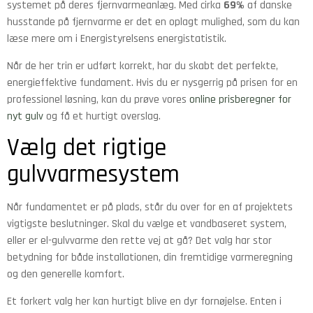
systemet på deres fjernvarmeanlæg. Med cirka
69%
af danske
husstande på fjernvarme er det en oplagt mulighed, som du kan
læse mere om i Energistyrelsens energistatistik.
Når de her trin er udført korrekt, har du skabt det perfekte,
energieffektive fundament. Hvis du er nysgerrig på prisen for en
professionel løsning, kan du prøve vores
online prisberegner for
nyt gulv
og få et hurtigt overslag.
Vælg det rigtige
gulvvarmesystem
Når fundamentet er på plads, står du over for en af projektets
vigtigste beslutninger. Skal du vælge et vandbaseret system,
eller er el-gulvvarme den rette vej at gå? Det valg har stor
betydning for både installationen, din fremtidige varmeregning
og den generelle komfort.
Et forkert valg her kan hurtigt blive en dyr fornøjelse. Enten i