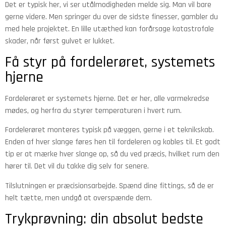
Det er typisk her, vi ser utålmodigheden melde sig. Man vil bare
gerne videre. Men springer du over de sidste finesser, gambler du
med hele projektet. En lille utæthed kan forårsage katastrofale
skader, når først gulvet er lukket.
Få styr på fordelerøret, systemets
hjerne
Fordelerøret er systemets hjerne. Det er her, alle varmekredse
mødes, og herfra du styrer temperaturen i hvert rum.
Fordelerøret monteres typisk på væggen, gerne i et teknikskab.
Enden af hver slange føres hen til fordeleren og kobles til. Et godt
tip er at mærke hver slange op, så du ved præcis, hvilket rum den
hører til. Det vil du takke dig selv for senere.
Tilslutningen er præcisionsarbejde. Spænd dine fittings, så de er
helt tætte, men undgå at overspænde dem.
Trykprøvning: din absolut bedste