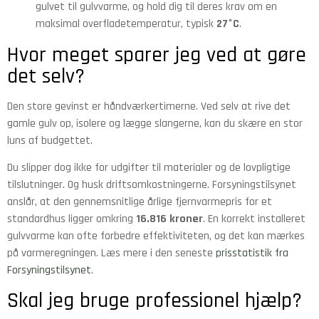
gulvet til gulvvarme, og hold dig til deres krav om en
maksimal overfladetemperatur, typisk
27°C
.
Hvor meget sparer jeg ved at gøre
det selv?
Den store gevinst er håndværkertimerne. Ved selv at rive det
gamle gulv op, isolere og lægge slangerne, kan du skære en stor
luns af budgettet.
Du slipper dog ikke for udgifter til materialer og de lovpligtige
tilslutninger. Og husk driftsomkostningerne. Forsyningstilsynet
anslår, at den gennemsnitlige årlige fjernvarmepris for et
standardhus ligger omkring
16.816 kroner
. En korrekt installeret
gulvvarme kan ofte forbedre effektiviteten, og det kan mærkes
på varmeregningen. Læs mere i den seneste
prisstatistik fra
Forsyningstilsynet
.
Skal jeg bruge professionel hjælp?