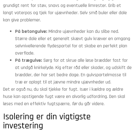
grundigt rent for støv, snavs og eventuelle limrester. Grib et
langt vaterpas og tjek for ujævnheder. Selv små buler eller dale
kan give problemer.
På betongulve:
Mindre ujævnheder kan du slibe ned.
Større dale eller et generelt skævt gulv kræver en omgang
selvnivellerende flydespartel for at skabe en perfekt plan
overflade.
På trægulve:
Sørg for at skrue alle løse brædder fast for
at undgå knirkelyde. Kig efter råd eller skader, og udskift de
brædder, der har set bedre dage. En gulvspartelmasse til
træ er oplagt til at jævne mindre ujævnheder ud.
Det er også nu, du skal tjekke for fugt. Især i kældre og ældre
huse kan opstigende fugt være en alvorlig udfordring. Den skal
løses med en effektiv fugtspærre,
før
du går videre.
Isolering er din vigtigste
investering