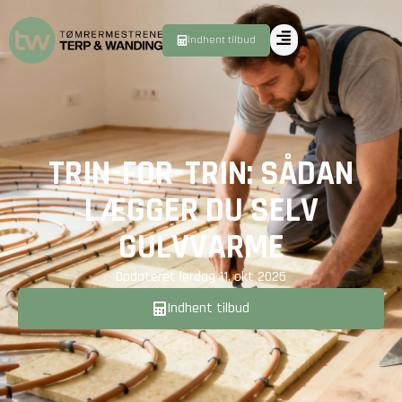
Indhent tilbud
TRIN-FOR-TRIN: SÅDAN
LÆGGER DU SELV
GULVVARME
Opdateret
lørdag 11. okt 2025
Indhent tilbud