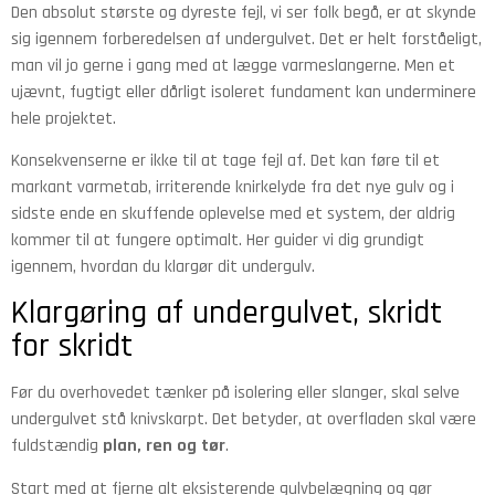
Den absolut største og dyreste fejl, vi ser folk begå, er at skynde
sig igennem forberedelsen af undergulvet. Det er helt forståeligt,
man vil jo gerne i gang med at lægge varmeslangerne. Men et
ujævnt, fugtigt eller dårligt isoleret fundament kan underminere
hele projektet.
Konsekvenserne er ikke til at tage fejl af. Det kan føre til et
markant varmetab, irriterende knirkelyde fra det nye gulv og i
sidste ende en skuffende oplevelse med et system, der aldrig
kommer til at fungere optimalt. Her guider vi dig grundigt
igennem, hvordan du klargør dit undergulv.
Klargøring af undergulvet, skridt
for skridt
Før du overhovedet tænker på isolering eller slanger, skal selve
undergulvet stå knivskarpt. Det betyder, at overfladen skal være
fuldstændig
plan, ren og tør
.
Start med at fjerne alt eksisterende gulvbelægning og gør