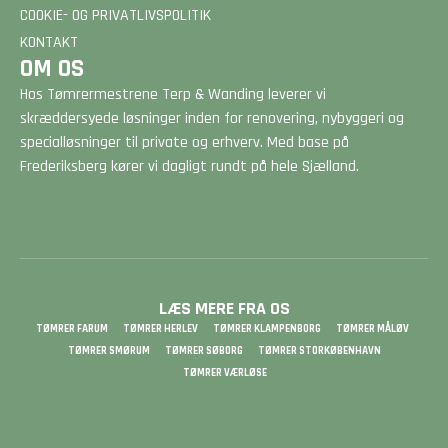
COOKIE- OG PRIVATLIVSPOLITIK
KONTAKT
OM OS
Hos Tømrermestrene Terp & Wanding leverer vi
skræddersyede løsninger inden for renovering, nybyggeri og
specialløsninger til private og erhverv. Med base på
Frederiksberg kører vi dagligt rundt på hele Sjælland.
LÆS MERE FRA OS
TØMRER FARUM
TØMRER HERLEV
TØMRER KLAMPENBORG
TØMRER MÅLØV
TØMRER SMØRUM
TØMRER SØBORG
TØMRER STORKØBENHAVN
TØMRER VÆRLØSE