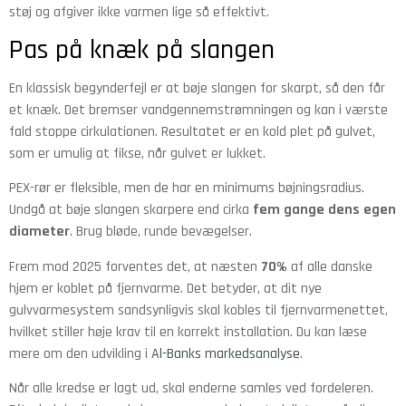
støj og afgiver ikke varmen lige så effektivt.
Pas på knæk på slangen
En klassisk begynderfejl er at bøje slangen for skarpt, så den får
et knæk. Det bremser vandgennemstrømningen og kan i værste
fald stoppe cirkulationen. Resultatet er en kold plet på gulvet,
som er umulig at fikse, når gulvet er lukket.
PEX-rør er fleksible, men de har en minimums bøjningsradius.
Undgå at bøje slangen skarpere end cirka
fem gange dens egen
diameter
. Brug bløde, runde bevægelser.
Frem mod 2025 forventes det, at næsten
70%
af alle danske
hjem er koblet på fjernvarme. Det betyder, at dit nye
gulvvarmesystem sandsynligvis skal kobles til fjernvarmenettet,
hvilket stiller høje krav til en korrekt installation. Du kan læse
mere om den udvikling i
Al-Banks markedsanalyse
.
Når alle kredse er lagt ud, skal enderne samles ved fordeleren.