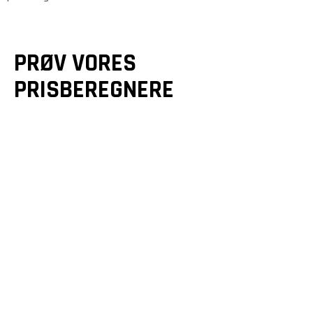
PRØV VORES
PRISBEREGNERE
GULVE &
GULVVARME
TRÆTERRASSER
Et godt gulv er mere end
Drømmer du om en smuk
bare en overflade - det
terrasse? Vi designer og
er fundamentet for dit
bygger unikke løsninger,
hjem. Beregn din pris på
der forlænger dit hjem
2 minutter her på siden.
og matcher dine ønsker.