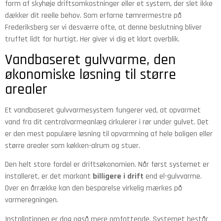
form af skyhøje driftsomkostninger eller et system, der slet ikke
dækker dit reelle behov. Som erfarne tømrermestre på
Frederiksberg ser vi desværre ofte, at denne beslutning bliver
truffet lidt for hurtigt. Her giver vi dig et klart overblik.
Vandbaseret gulvvarme, den
økonomiske løsning til større
arealer
Et vandbaseret gulvvarmesystem fungerer ved, at opvarmet
vand fra dit centralvarmeanlæg cirkulerer i rør under gulvet. Det
er den mest populære løsning til opvarmning af hele boligen eller
større arealer som køkken-alrum og stuer.
Den helt store fordel er driftsøkonomien. Når først systemet er
installeret, er det markant
billigere i drift
end el-gulvvarme.
Over en årrække kan den besparelse virkelig mærkes på
varmeregningen.
Installationen er dog også mere omfattende. Systemet består