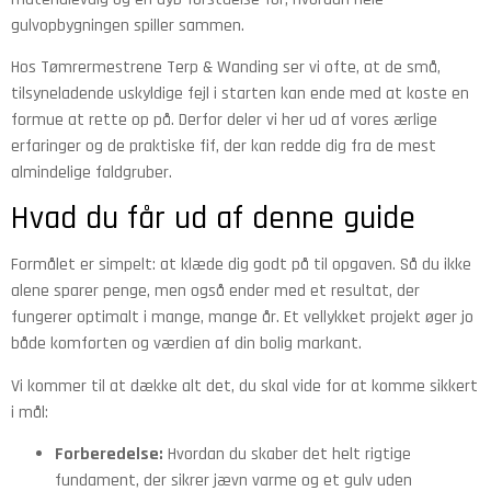
gulvopbygningen spiller sammen.
Hos Tømrermestrene Terp & Wanding ser vi ofte, at de små,
tilsyneladende uskyldige fejl i starten kan ende med at koste en
formue at rette op på. Derfor deler vi her ud af vores ærlige
erfaringer og de praktiske fif, der kan redde dig fra de mest
almindelige faldgruber.
Hvad du får ud af denne guide
Formålet er simpelt: at klæde dig godt på til opgaven. Så du ikke
alene sparer penge, men også ender med et resultat, der
fungerer optimalt i mange, mange år. Et vellykket projekt øger jo
både komforten og værdien af din bolig markant.
Vi kommer til at dække alt det, du skal vide for at komme sikkert
i mål:
Forberedelse:
Hvordan du skaber det helt rigtige
fundament, der sikrer jævn varme og et gulv uden