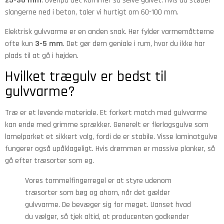
25-30 mm
. Ovenpå det kommer så selve gulvet. Hvis du støber
slangerne ned i beton, taler vi hurtigt om 60-100 mm.
Elektrisk gulvvarme er en anden snak. Her fylder varmemåtterne
ofte kun
3-5 mm
. Det gør dem geniale i rum, hvor du ikke har
plads til at gå i højden.
Hvilket trægulv er bedst til
gulvvarme?
Træ er et levende materiale. Et forkert match med gulvvarme
kan ende med grimme sprækker. Generelt er flerlagsgulve som
lamelparket et sikkert valg, fordi de er stabile. Visse laminatgulve
fungerer også upåklageligt. Hvis drømmen er massive planker, så
gå efter træsorter som eg.
Vores tommelfingerregel er at styre udenom
træsorter som bøg og ahorn, når det gælder
gulvvarme. De bevæger sig for meget. Uanset hvad
du vælger, så tjek altid, at producenten godkender