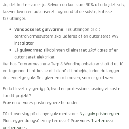
Ja, det korte svar er ja. Selvom du kan klare 90% af arbejdet selv,
kræver loven en autoriseret fagmand til de sidste, kritiske
tilslutninger.
Vandbaseret gulvvarme:
Tilslutningen til dit
centralvarmesystem skal udføres af en autoriseret VVS-
installatør.
El-gulvvarme:
Tilkoblingen til elnettet
skal
klares af en
autoriseret elektriker.
Her hos Tømrermestrene Terp & Wanding anbefaler vi altid at få
en fagmand til at kaste et blik på dit arbejde, inden du lægger
det endelige gulv. Det giver en ro i maven, som er guld værd.
Er du blevet nysgerrig på, hvad en professionel løsning vil koste
for dit projekt?
Prøv en af vores prisberegnere herunder.
Få et overslag på dit nye gulv med vores
Nyt gulv prisberegner
.
Planlægger du også en ny terrasse? Prøv vores
Træterrasse
prisberegner
.