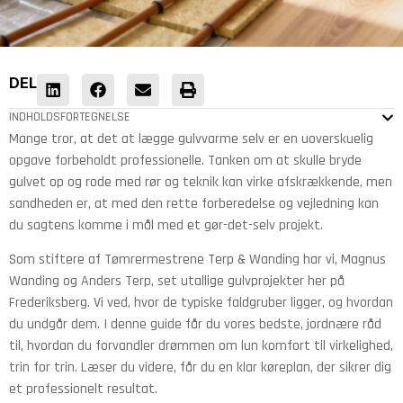
DEL
INDHOLDSFORTEGNELSE
Mange tror, at det at lægge gulvvarme selv er en uoverskuelig
opgave forbeholdt professionelle. Tanken om at skulle bryde
gulvet op og rode med rør og teknik kan virke afskrækkende, men
sandheden er, at med den rette forberedelse og vejledning kan
du sagtens komme i mål med et gør-det-selv projekt.
Som stiftere af Tømrermestrene Terp & Wanding har vi, Magnus
Wanding og Anders Terp, set utallige gulvprojekter her på
Frederiksberg. Vi ved, hvor de typiske faldgruber ligger, og hvordan
du undgår dem. I denne guide får du vores bedste, jordnære råd
til, hvordan du forvandler drømmen om lun komfort til virkelighed,
trin for trin. Læser du videre, får du en klar køreplan, der sikrer dig
et professionelt resultat.