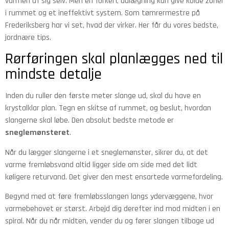
varmen af sig selv. Men en forkert udlægning kan give kolde zoner
i rummet og et ineffektivt system. Som tømrermestre på
Frederiksberg har vi set, hvad der virker. Her får du vores bedste,
jordnære tips.
Rørføringen skal planlægges ned til
mindste detalje
Inden du ruller den første meter slange ud, skal du have en
krystalklar plan. Tegn en skitse af rummet, og beslut, hvordan
slangerne skal løbe. Den absolut bedste metode er
sneglemønsteret
.
Når du lægger slangerne i et sneglemønster, sikrer du, at det
varme fremløbsvand altid ligger side om side med det lidt
køligere returvand. Det giver den mest ensartede varmefordeling.
Begynd med at føre fremløbsslangen langs ydervæggene, hvor
varmebehovet er størst. Arbejd dig derefter ind mod midten i en
spiral. Når du når midten, vender du og fører slangen tilbage ud