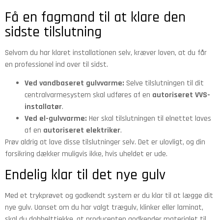
Få en fagmand til at klare den
sidste tilslutning
Selvom du har klaret installationen selv, kræver loven, at du får
en professionel ind over til sidst.
Ved vandbaseret gulvvarme:
Selve tilslutningen til dit
centralvarmesystem skal udføres af en
autoriseret VVS-
installatør
.
Ved el-gulvvarme:
Her skal tilslutningen til elnettet laves
af en
autoriseret elektriker
.
Prøv aldrig at lave disse tilslutninger selv. Det er ulovligt, og din
forsikring dækker muligvis ikke, hvis uheldet er ude.
Endelig klar til det nye gulv
Med et trykprøvet og godkendt system er du klar til at lægge dit
nye gulv. Uanset om du har valgt trægulv, klinker eller laminat,
skal du dobbelttjekke, at producenten godkender materialet til