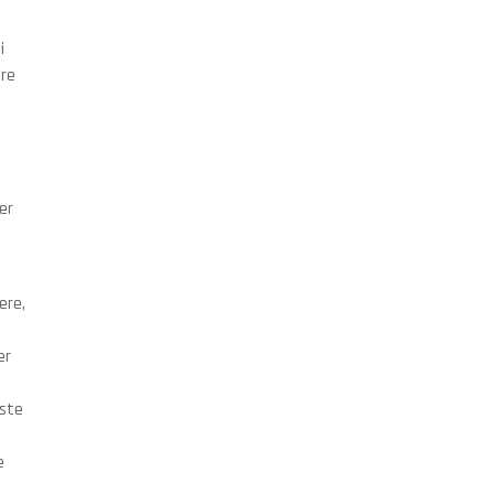
i
are
er
ere,
er
rste
e