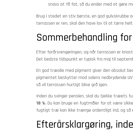
snavs at få fat, så du ender med at gøre m
Brug i stedet en stiv børste, en god gulvskrubbe o
terrassen er ren, skal den have lov til at tørre hel
Sommerbehandling for 
Efter forårsrengøringen, og når terrassen er knastø
Det bedste tidspunkt er typisk fra maj til septemb
En god træolie med pigment giver den absolut be
pigmentet beskytter mod solens nedbrydende UV-st
så vil terrassen hurtigt blive grå igen.
Inden du svinger penslen, skal du tjekke træets f
18 %
. Du kan bruge en fugtmåler for at være sikker
fugtigt træ kan ikke trænge ordentligt ind, og så ri
Efterårsklargøring, inde