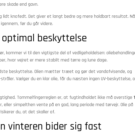
ere skade end gavn.
g lidt knofedt. Det giver et langt bedre og mere holdbart resultat. Nå
t igennem, før du går videre.
optimal beskyttelse
r, kommer vi til den vigtigste del af vedligeholdelsen: oliebehandling
er, hvor vejret er mere stabilt med tørre og lune dage.
dste beskyttelse. Olien mætter træet og gør det vandafvisende, og
råler. Vælger du en klar olie, får du næsten ingen UV-beskyttelse, 
ugtighed. Tommelfingerreglen er, at fugtindholdet ikke må overstige
, eller simpelthen vente på en god, lang periode med tørvejr. Olie på
sikerer du, at det skaller af.
n vinteren bider sig fast