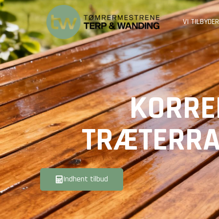
VI TILBYDER
KORRE
TRÆTERRA
Indhent tilbud