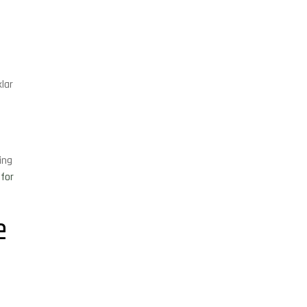
klar
ing
 for
e