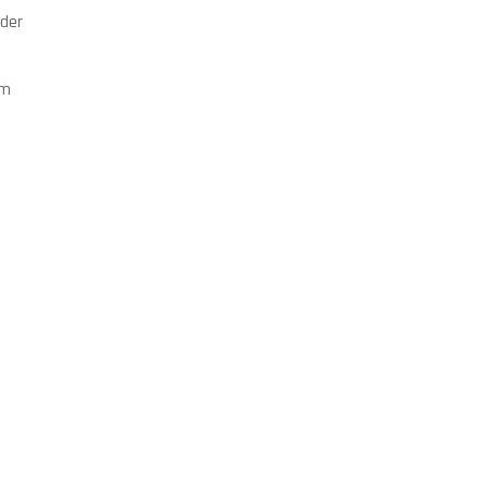
 der
om