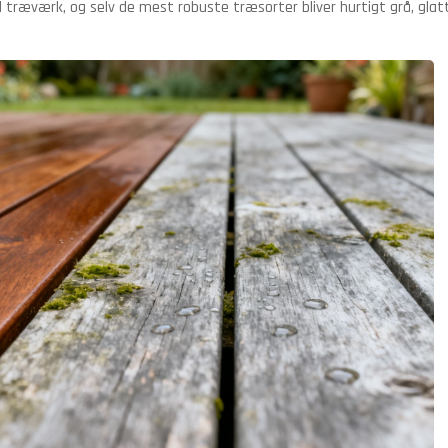
d træværk, og selv de mest robuste træsorter bliver hurtigt grå, glat