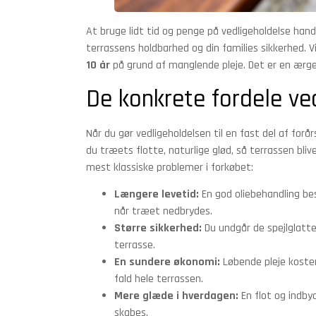
At bruge lidt tid og penge på vedligeholdelse han
terrassens holdbarhed og din families sikkerhed. Vi
10 år
på grund af manglende pleje. Det er en ærger
De konkrete fordele ved
Når du gør vedligeholdelsen til en fast del af for
du træets flotte, naturlige glød, så terrassen b
mest klassiske problemer i forkøbet:
Længere levetid:
En god oliebehandling be
når træet nedbrydes.
Større sikkerhed:
Du undgår de spejlglatte 
terrasse.
En sundere økonomi:
Løbende pleje koster
fald hele terrassen.
Mere glæde i hverdagen:
En flot og indby
skabes.