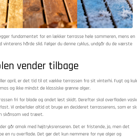
t lægger fundamentet for en lækker terrasse hele sommeren, mens en
d vinterens hårde slid. Følger du denne cyklus, undgår du de værste
olen vender tilbage
er april, er det tid til at vække terrassen fra sit vinterhi. Fugt og ku
, mos og ikke mindst de klassiske grønne alger.
rassen fri for blade og andet løst skidt. Derefter skal overfladen vas
 fast. Vi anbefaler altid at bruge en decideret terrasserens, som er s
en skånsom ved træet.
, der går amok med højtryksrenseren. Det er fristende, ja, men det
abe en ru overflade. Det gør det kun nemmere for nye alger og