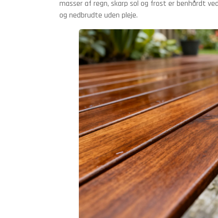
masser af regn, skarp sol og frost er benhårdt ve
og nedbrudte uden pleje.