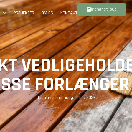
Indhent tilbud
PROJEKTER
OM OS
KONTAKT
KT VEDLIGEHOLDE
SSE FORLÆNGER 
Opdateret
mandag 9. feb 2026