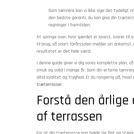
Som tømrere kan vi ikke sige det tydeligt no
den bedste garanti, du kan give din træterra
regninger i fremtiden.
At springe over, hvor gærdet er lavest, svarer til 
til brug, så snart forårssolen melder sin ankomst, 
resultatet er det hele værd.
I denne guide giver vi dig vores komplette plan, så
smuk og solid i mange år. Som din erfarne tømrer
altid kvalitet og tryghed. Er du nysgerrig på, hvad
træterrasser
.
Forstå den årlige 
af terrassen
For at din træterrasse kan holde sig flot og stærk 