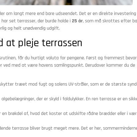
dler om langt mere end bare udseendet. Det er en direkte investering 
 har set terrasser, der burde holde i
25 år
, som må skrottes efter b
lig og helt unødvendig udgift.
 at pleje terrassen
årsrutinen, får du hurtigt valuta for pengene. Først og fremmest bevar
liver ved med at være havens samlingspunkt. Derudover kommer du de
skytter træet mod fugt og solens UV-stråler, som er de største synd
algebelægninger, der er skyld i faldulykker. En ren terrasse er en sikk
 en brøkdel af, hvad det koster at udskifte rådne brædder eller i væ
dende terrasse bliver brugt meget mere. Det er her, sommermindern