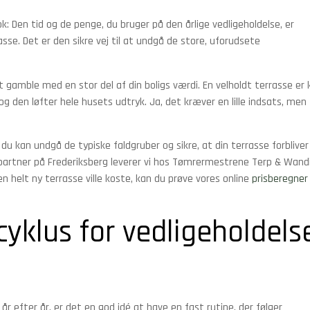
k: Den tid og de penge, du bruger på den årlige vedligeholdelse, er
sse. Det er den sikre vej til at undgå de store, uforudsete
at gamble med en stor del af din boligs værdi. En velholdt terrasse er 
og den løfter hele husets udtryk. Ja, det kræver en lille indsats, men
 du kan undgå de typiske faldgruber og sikre, at din terrasse forbliver
partner på Frederiksberg leverer vi hos Tømrermestrene Terp & Wand
 en helt ny terrasse ville koste, kan du prøve vores online
prisberegner
cyklus for vedligeholdels
år efter år, er det en god idé at have en fast rutine, der følger