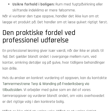
Usikre forhold i boligen:
Rum med fugtpåvirkning eller
skiftende indeklima er mere følsomme.
Når vi vurderer den type opgave, handler det ikke kun om at
lægge et produkt på. Det handler om at læse gulvet rigtigt først.
Den praktiske fordel ved
professionel udførelse
En professionel løsning giver især værdi, når der ikke er plads til
fejl. Det gælder blandt andet i overgange mellem rum, ved
kanter, omkring detaljer og på gulve, hvor tidligere behandlinger
kan drille.
Hvis du ønsker en konkret vurdering af opgaven, kan du kontakte
Tømrermestrene Terp & Wanding på Frederiksberg via
tilbudssiden
. Vi arbejder med gulve som en del af vores
tømreropgaver og vurderer blandt andet, om voks overhovedet
er det rigtige valg i den konkrete bolig.