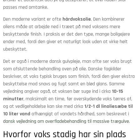
passes med omtanke.
Den moderne variant er ofte
hårdvoksolie
. Den kombinerer
oliens måde at arbejde ned i træet på med voksens mere
beskyttende finish. I praksis er det den type, mange boligejere
ender med, fordi den giver et naturligt look uden at virke helt
ubeskyttet.
Det er også i moderne dansk gulvpleje, man ofte ser voks brugt
som afsluttende behandling oven på olie. Danske fagkilder
beskriver, at voks typisk bruges som finish, fordi den giver ekstra
beskyttelse mod snavs og fugt samt en blød glans. Samme
vejledning angiver også, at voksen bør suge ind i cirka
10-15
minutter
, maksimalt en time, før overskydende voks tørres af,
og at vedligeholdelse kan ske med cirka
1/2-1 dl linoliesæbe til
10 liter vand
afhængigt af vandets hårdhed, som beskrevet i
dansk vejledning om overfladebehandling til massive trægulve
.
Hvorfor voks stadig har sin plads