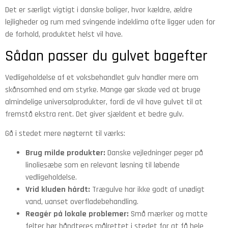
Det er særligt vigtigt i danske boliger, hvor kældre, ældre
lejligheder og rum med svingende indeklima ofte ligger uden for
de forhold, produktet helst vil have.
Sådan passer du gulvet bagefter
Vedligeholdelse af et voksbehandlet gulv handler mere om
skånsomhed end om styrke. Mange gør skade ved at bruge
almindelige universalprodukter, fordi de vil have gulvet til at
fremstå ekstra rent. Det giver sjældent et bedre gulv.
Gå i stedet mere nøgternt til værks:
Brug milde produkter:
Danske vejledninger peger på
linoliesæbe som en relevant løsning til løbende
vedligeholdelse.
Vrid kluden hårdt:
Trægulve har ikke godt af unødigt
vand, uanset overfladebehandling.
Reagér på lokale problemer:
Små mærker og matte
felter bør håndteres målrettet i stedet for at få hele