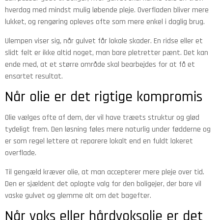
hverdag med mindst mulig løbende pleje. Overfladen bliver mere
lukket, og rengøring opleves ofte som mere enkel i daglig brug.
Ulempen viser sig, når gulvet får lokale skader. En ridse eller et
slidt felt er ikke altid noget, man bare pletretter pænt. Det kan
ende med, at et større område skal bearbejdes for at få et
ensartet resultat.
Når olie er det rigtige kompromis
Olie vælges ofte af dem, der vil have træets struktur og glød
tydeligt frem. Den løsning føles mere naturlig under fødderne og
er som regel lettere at reparere lokalt end en fuldt lakeret
overflade.
Til gengæld kræver olie, at man accepterer mere pleje over tid.
Den er sjældent det oplagte valg for den boligejer, der bare vil
vaske gulvet og glemme alt om det bagefter.
Når voks eller hårdvoksolie er det