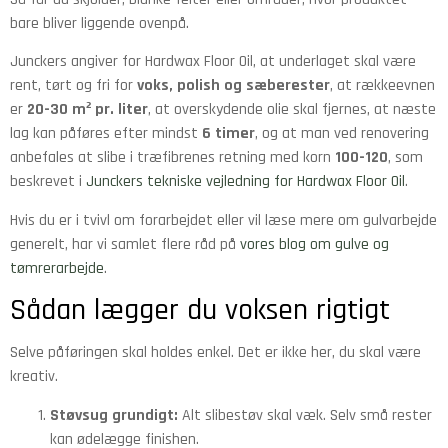
bare bliver liggende ovenpå.
Junckers angiver for Hardwax Floor Oil, at underlaget skal være
rent, tørt og fri for
voks, polish og sæberester
, at rækkeevnen
er
20-30 m² pr. liter
, at overskydende olie skal fjernes, at næste
lag kan påføres efter mindst
6 timer
, og at man ved renovering
anbefales at slibe i træfibrenes retning med korn
100-120
, som
beskrevet i
Junckers tekniske vejledning for Hardwax Floor Oil
.
Hvis du er i tvivl om forarbejdet eller vil læse mere om gulvarbejde
generelt, har vi samlet flere råd på
vores blog om gulve og
tømrerarbejde
.
Sådan lægger du voksen rigtigt
Selve påføringen skal holdes enkel. Det er ikke her, du skal være
kreativ.
Støvsug grundigt:
Alt slibestøv skal væk. Selv små rester
kan ødelægge finishen.