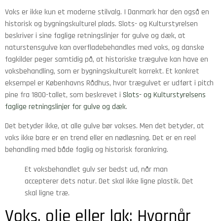
Voks er ikke kun et moderne stilvalg. I Danmark har den også en
historisk og bygningskulturel plads. Slots- og Kulturstyrelsen
beskriver i sine faglige retningslinjer for gulve og dæk, at
naturstensgulve kan overfladebehandles med voks, og danske
fagkilder peger samtidig på, at historiske trægulve kan have en
voksbehandling, som er bygningskulturelt korrekt. Et konkret
eksempel er Københavns Rådhus, hvor trægulvet er udført i pitch
pine fra 1800-tallet, som beskrevet i
Slots- og Kulturstyrelsens
faglige retningslinjer for gulve og dæk
.
Det betyder ikke, at alle gulve bør vokses. Men det betyder, at
voks ikke bare er en trend eller en nødløsning. Det er en reel
behandling med både faglig og historisk forankring.
Et voksbehandlet gulv ser bedst ud, når man
accepterer dets natur. Det skal ikke ligne plastik. Det
skal ligne træ.
Voks, olie eller lak: Hvornår