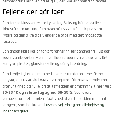
temperatur eller oven på et gulv, der ikke er ordentligt renset.
Fejlene der går igen
Den første klassiker er for tykke lag. Voks og hårdvoksolie skal
ikke stå som en tung film oven på træet. Når folk prøver at
"være på den sikre side", ender de ofte med det modsatte
resultat.
Den anden klassiker er forkert rengøring før behandling. Hvis der
ligger gamle sæberester i overfladen, suger gulvet ujævnt. Det
kan give pletter, glansforskelle og dårlig hærdning.
Den tredje fejl er, at man helt overser rumforholdene. Osmo
oplyser, at træet skal være tørt og frostfrit med en maksimal
træfugtighed på
18 %
, og at tørretiden er omkring
12 timer ved
20-23 °C og relativ fugtighed 50-65 %
. Ved lavere
temperaturer eller højere fugtighed bliver tørretiden markant
længere, som beskrevet i
Osmos vejledning om oliebejdse og
indendørs gulve
.