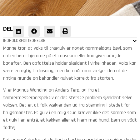
DEL
INDHOLDSFORTEGNELSE
Mange tror, at voks til trægulv er noget gammeldags bøvl, som
enten hører hjemme på et museum eller kun giver arbejde
bagefter. Den opfattelse holder sjældent i virkeligheden. Voks kan
være en rigtig fin løsning, men kun når man vælger den af de
rigtige grunde og behandler gulvet korrekt fra starten.
Vi er Magnus Wanding og Anders Terp, og fra et
tømrermesterperspektiv er det største problem sjældent selve
voksen. Det er, at folk vælger den ud fra stemning i stedet for
brugsmønster. Et gulv i en rolig stue kræver ikke det samme som
et gulv i en entré, et køkken eller et hjem med hund, børn og vådt
fodtøj.
Det er også derfor, at de fleste hurtige gør-det-selv guider skyder