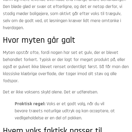
Den bløde glød er svær at efterligne, og det er netop derfor, vi
stadig møder boligejere, som aktivt går efter voks til trægulv,
selv om de godt ved, at løsningen kræver lidt mere omtanke i
hverdagen.
Hvor myten går galt
Myten opstår ofte, fordi nogen har set et gulv, der er blevet
behandlet forkert. Typisk er der lagt for meget produkt på, eller
også er gulvet ikke blevet renset ordentligt først. Så får man den
klassiske klæbrige overflade, der tager imod alt støv og alle
fodspor.
Det er ikke voksens skyld alene. Det er udførelsen.
Praktisk regel:
Voks er et godt valg, når du vil
bevare træets naturlige udtryk og kan acceptere, at
vedligeholdelse er en del af pakken.
Hvem voks faktisk passer til